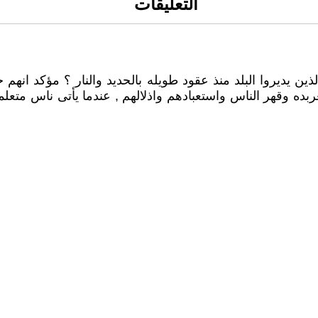
التعليقات
ين يديروا البلد منذ عقود طويله بالحديد والنار ؟ مؤكد ان
ده وقهر الناس واستعبادهم واذلالهم , عندما يأتى ناس متعلم