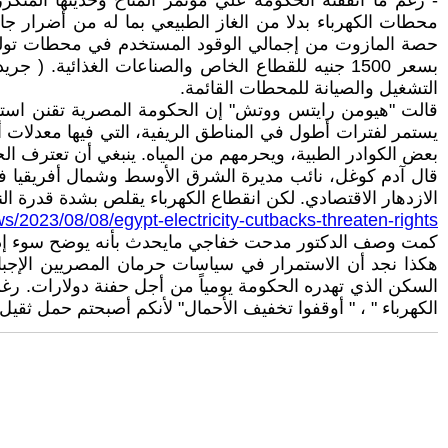
- رغم ما انفقته الحكومة علي مؤتمر المناخ وحديثها المتك
محطات الكهرباء بدلا من الغاز الطبيعي بما له من أضرار جانبي
التشغيل والصيانة للمحطات القائمة.
قالت "هيومن رايتس ووتش" إن الحكومة المصرية تقنن استهلاك 
يستمر لفترات أطول في المناطق الريفية، التي فيها معدلات أ
بعض الكوادر الطبية، ويحرمهم من المياه. ينبغي أن تعترف ال
قال آدم كوغل، نائب مديرة الشرق الأوسط وشمال أفريقيا في
الازدهار الاقتصادي. لكن انقطاع الكهرباء يقلص بشدة قدرة ال
s/2023/08/08/egypt-electricity-cutbacks-threaten-rights
كمت وصف الدكتور مدحت خفاجي مايحدث بأنه يوضح سوء إدارة الحكومة ل
هكذا نجد أن الاستمرار في سياسات حرمان المصريين الإجبا
الكهرباء " ، " أوقفوا تخفيف الأحمال" لأنكم أصبحتم حمل ثق