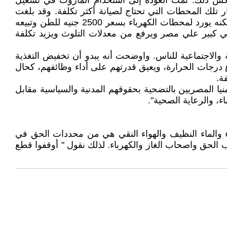
د عكس ذلك. تمت العودة إلى استخدام المازوت في تشغيل
مار تلك المحطات التي تحتاج لصيانة أكثر تكلفة. وقد بلغت
حصة المازوت من إجمالي الوقود المستخدم في محطات توليد الكهرباء 21%، يبلغ سعر طن المازوت 7500 جنيه للطن ولكنه يورد لمحطات الكهرباء بسعر 2500 جنيه للطن وتبيعه
ال – 21 نوفمبر 2021) إن التحول الي المازوت عبئ بيئي كبير علي مصر ويرفع من معدلات التلوث ويزيد تكلفة
 والاجتماعية للناس. واوضحت أنه يبدو أن تخفيض التغذية
ع درجات الحرارة، ويعيق قدرتهم على أداء وظائفهم، كحال
ة.
 المصريين بالتضحية بحقوقهم المدنية والسياسية مقابل
ء، والرعاية الصحية".
 والماء النظيف والهواء النقي هي من محددات الحق في
أن الشعب المصري ال 110 مليون هم أصحاب مصر واصحاب الحق واصحاب الغاز والكهرباء. لذلك نقول " أوقفوا قطع