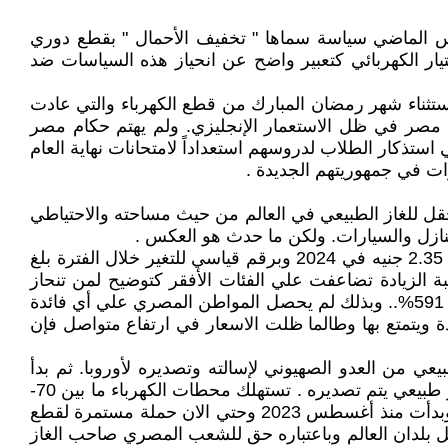
طس الماضي سياسة سماها " تخفيف الأحمال " بقطع دوري
تيار الكهربائي كتعبير واضح عن انحياز هذه السياسات ضد
 استثناء شهر رمضان المبارك من قطع الكهرباء والتي عادت
مصر في ظل الاستعمار الإنجليزي. ولم يهتم حكام مصر
استذكار الطلاب لدروسهم استعداداً لامتحانات نهاية العام
ات في جمهوريتهم الجديدة .
أكبر حقل للغاز الطبيعي في العالم من حيث مساحته والاحتياطي
لمنازل والسيارات. ولكن ما حدث هو العكس .
إرتفع سعر المتر المكعب من الغاز الطبيعي لأدني شرائح الاستهلاك الشهري أقل من (30 م3) من 40 قرش عام 2014 إلي 2.35 جنيه في 2024 وبرقم قياسي للتغير خلال الفترة بلغ
اً من 1.5 جنيه الي 3.6 جنيه وبرقم قياسي للتغير بلغ 240% . لنعرف ان نسبة الزيادة تضاعفت علي الفئات الأفقر كتوضيح لمن تنحاز
الحكومة. أما غاز السيارات فقد ارتفع من 1.1 جنيه للمتر المكعب في 2014 إلي 6.5 جنيه في 2024 وبرقم قياسي للتغير بلغ 591%.. وبذلك لم يحصل المواطن المصري علي أي فائدة
 ويتمتع بها وطالما ظلت الاسعار في ارتفاع متواصل فإن
 استيراد الغاز الطبيعي من العدو الصهيوني لإسالته وتصديره لأوروبا. ثم بدأ
الحديث والمبالغة في استهلاك محطات توليد الكهرباء من الغاز الطبيعي وان تخفيض الاستهلاك الجبري والقسري سيوفر غاز طبيعي يتم تصديره . تستهلك محطات الكهرباء ما بين 70-
75% من الغاز الطبيعي. ورغم ان الزيت ان احتاجه البيت يحرم علي الجامع. ولكن الحكومة تعمل بمنطق " خسارة فيكم " وبدأت منذ أغسطس 2023 وحتي الان حملة مستمرة لقطع
 كل بلدان العالم وباعتباره حق للشعب المصري صاحب الغاز