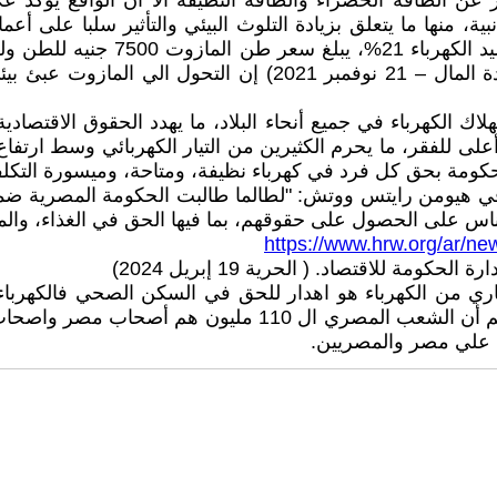
رر عن الطاقة الخضراء والطاقة النظيفة الا أن الواقع يؤك
ة، منها ما يتعلق بزيادة التلوث البيئي والتأثير سلبا على أع
بسعر 1500 جنيه للقطاع الخاص والصناعات الغذائية. ( جريدة الم
الكهرباء في جميع أنحاء البلاد، ما يهدد الحقوق الاقتصادية
على للفقر، ما يحرم الكثيرين من التيار الكهربائي وسط ارتفا
حكومة بحق كل فرد في كهرباء نظيفة، ومتاحة، وميسورة التكلف
 هيومن رايتس ووتش: "لطالما طالبت الحكومة المصرية ضمنيا
ناس على الحصول على حقوقهم، بما فيها الحق في الغذاء، والما
https://www.hrw.org/ar/new
لاقتصاد. ( الحرية 19 إبريل 2024)
ري من الكهرباء هو اهدار للحق في السكن الصحي فالكهرباء
السكن الذي تهدره الحكومة يومياً من أجل حفنة دولارات. رغم 
يل علي مصر والمصريين.