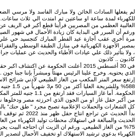
لم يفعلها السادات الخائن ولا مبارك الفاسد ولا مرسي ال
للكهرباء لمدة ساعة او ساعتين ثم امتدت الي ثلاث ساعات. و
الغالبية العظمي من المصريين فرأينا قطع أكبر في الريف عن ال
ورغم أن المبرر في البداية كان زيادة الأحمال في شهور الصي
مرة أخري عقب أجازة عيد الفطر المبارك كتجسيد حي علي 
بمصير الأجهزة الكهربائية في منازل الطبقة الوسطي والفقراء، 
، ولا بتأثير ذلك علي عيادات الأطباء والحديث عن عمليات جرا
كاذبون .. كاذبون
في 30 أغسطس 2015 أعلنت الحكومة عن اكت
الذي يحتويه. وخرج علينا الرئيس مهنئاً ومبشراً بإننا جبنا 
من أكبر حقل غاز او من الجون الذي احرزته مصر ودخلوها ناد
كل الشعارات والحملات الإعلامية تصبح مجرد " طق حنك" بالش
بدأ الحديث عن ت
الكهرباء بدعوي ترشيد الاستهلاك او تخفيف الأحمال لتصدير ا