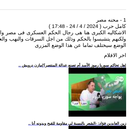
1 - محنه مصر
كامل حرب ( 2024 / 4 / 24 - 17:48 )
الاشكاليه الكبرى هنا هى رجال الحكم العسكرى فى مصر والذ
ولكنهم يتشبسوا بالحكم وذلك من اجل السرقات والنهب والعرب
الوضع سيختلف تماما عن هذا الوضع المزرى
اخر الافلام
.. هل تحاكم سوريا رموز الأسد أم تصنع عدالة المنتصر؟|مازن درويش|
.. زين العابدين فؤاد: -الشعر بالنسبة لي مقاومة للقبح وبدونه أنا