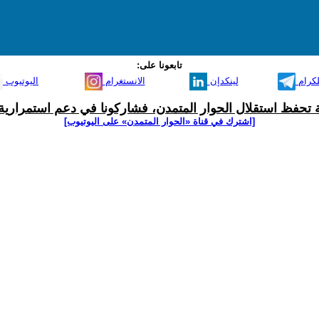
تابعونا على:
لكرام
لينكدإن
الانستغرام
اليوتيوب
ية تحفظ استقلال الحوار المتمدن، فشاركونا في دعم استمرارية 
[اشترك في قناة ‫«الحوار المتمدن» على اليوتيوب]