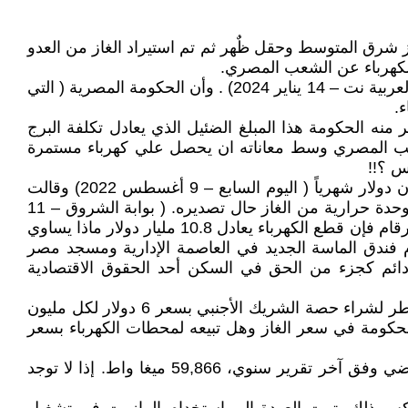
از شرق المتوسط وحقل ظٌهر ثم تم استيراد الغاز من العدو
الكهرباء عن الشعب المصري.
- توجد مديونية متراكمة علي وزارة الكهرباء المصرية لصالح وزارة البترول المصرية بلغت 168 مليار جنيه بنهاية عام 2023( العربية نت – 14 يناير 2024) . وأن الحكومة المصرية ( التي
.
فقط. هل لا يوجد اي بند يمكن ان توفر منه الحكومة هذا المبلغ الضئيل الذي يعادل تكلفة البرج
ا لها. الإ يستحق الشعب المصري وسط معاناته ان يحصل علي كهرباء مستمرة
- تدعي الحكومة أن تخفيض استهلاك محطات الكهرباء من الغاز الطبيعي بنسبة 15% يمكن ان يوفر ما بين 400-450 مليون دولار شهرياً ( اليوم السابع – 9 أغسطس 2022) وقالت
وزارة الكهرباء إنها تسعى لتخفيض استهلاك المحطات من الغاز بنحو 15 مليون متر مكعب يوميا.. و30 دولارا سعر المليون وحدة حرارية من الغاز حال تصديره. ( بوابة الشروق – 11
أغسطس 2022) ولكن الحقيقة أن سعر الغاز الطبيعي الان لا يتجاوز 1.988 دولار للمليون وحدة حرارية . وإذا صدقت هذه الإرقام فإن قطع الكهرباء يعادل 10.8 مليار دولار ماذا يساوي
ام فندق الماسة الجديد في العاصمة الإدارية ومسجد مصر
دائم كجزء من الحق في السكن أحد الحقوق الاقتصادية
- تدعي الحكومة إنها تبيع الغاز الطبيعي لمحطات توليد الكهرباء بسعر مدعم وهو 3 دولار لكل مليون وحدة حرارية وانها تضطر لشراء حصة الشريك الأجنبي بسعر 6 دولار لكل مليون
ولار لكل مليون وحدة حرارية . لماذا تبالغ الحكومة في سعر الغاز وهل تبيعه لمحطات الكهرباء بسعر
- أقصى حمل متوقع يبلغ 35 ألف ميغا واط، في حين بلغ مقدار الطاقة التي يمكن توليدها (الطاقة الاسمية) في العام الماضي وفق آخر تقرير سنوي، 59,866 ميغا واط. إذا لا توجد