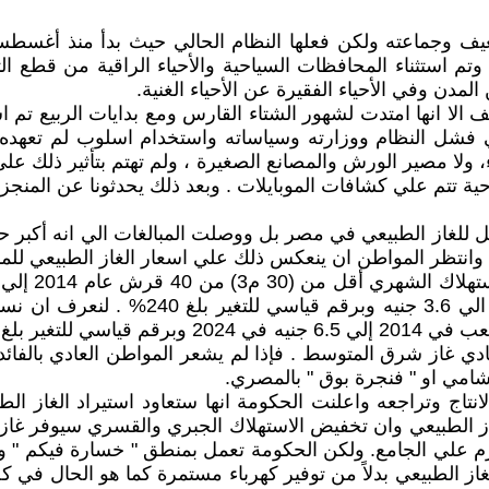
ضعيف وجماعته ولكن فعلها النظام الحالي حيث بدأ منذ أغس
تم استثناء المحافظات السياحية والأحياء الراقية من قطع ال
مدن وفي الأحياء الفقيرة عن الأحياء الغنية.
ف الا انها امتدت لشهور الشتاء القارس ومع بدايات الربيع تم
فشل النظام ووزارته وسياساته واستخدام اسلوب لم تعهده 
ولا مصير الورش والمصانع الصغيرة ، ولم تهتم بتأثير ذلك علي 
حية تتم علي كشافات الموبايلات . وبعد ذلك يحدثونا عن المنجز
شاف اكبر حقل للغاز الطبيعي في مصر بل ووصلت المبالغات الي انه 
جون . وانتظر المواطن ان ينعكس ذلك علي اسعار الغاز الطبيعي ل
588% وللشريحة العليا أكثر من 50 م3 شهري
ي غاز شرق المتوسط . فإذا لم يشعر المواطن العادي بالفائدة
امي او " فنجرة بوق " بالمصري.
راجع انتاج حقل ظهر منذ 2022 ثم توقف الانتاج وتراجعه واعلنت الحكومة انها ستعاود
لغاز الطبيعي بدلاً من توفير كهرباء مستمرة كما هو الحال في