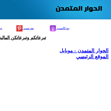
بودكاست
بنترست
تي
تبرعاتكم وتبرعاتكن المال
الحوار المتمدن - موبايل
الموقع الرئيسي