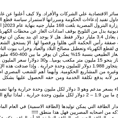
سائر الاقتصادية علي الشركات والأفراد. ولا كيف أعلنوا عن غ
نحاول تفنيد إدعاءات الحكومة ومبرراتها لاستمرار سياسة قطع 
يونية بدل من التلويح بوقف امدادات الغاز عن محطات الكهرباء
- هل هذا المبلغ ضخم وفوق إمكانيات الحكومة ؟! هذا المبلغ يعادل 3.4 مليار دولار 
صمتهم الجديدة. وهو لا تتجاوز 10% من قيمة صفقة رأس الحكمة التي هللوا ورقصو
يع وغيره من المشاريع الحكومية. وأيهما أهم للشعب المصري 
ر لأنه يدفع تكلفة الخدمة ومن حقه الحصول عليها بشكل 
وحدة حرارية . بينما نجد أن السعر في السوق العالمي يتراوح ما بين 1.9 – 2 د
ه من اصحابه المصريين فهل هذا منطق !!!!!