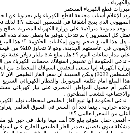
والكهرباء .
مبررات قطع الكهرباء المستمر
ردد الإعلام أسباب مختلفة لقطع الكهرباء ولم يحدثونا عن الخ
الصهيوني الذي يذبح أشقائنا في فلسطين المحتلة ؟!!! لذلك 
تمثل كل المصريين ) لم تتدخل لتوفير ما يغطي سداد هذه المد
الأيقوني في عا
علي مدار ساعات اليوم ؟!! هل مبلغ 3.4 مليار دولار عقبة تؤدي لقطع الكهرباء وتعطيل مصالح البلاد والعباد وخراب بيوت الناس ؟!!
هذا المبلغ امام تكلفة المونوريل والقطار الكهربائي السر
الكبير أم حصول المواطن المصري علي تيار كهربائي مستم
والاجتماعية للشعب المطحون .
أعلي من السعر العالمي ؟!!!
مشكلة سوي تفضيل تصدير الغاز الطبيعي للخارج علي استهلاك