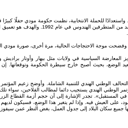
ن المقرر أن تجرى الانتخابات العامة في نيسان - أيار 2024. واستعدادًا للحملة الانتخابية، ن
ماندير الهندوسي في أيوديا، الموقع السابق ل
. وفضحت موجة الاحتجاجات الحالية، مرة أخرى، صورة مودي الذ
يز المعارضة السياسية في ولايات مثل بيهار وأوتار براديش
عيد الوضع، بحيث أصبح خارج سيطرة الحكومة وتوقعاتها. إن
تحالف الوطني الهندي للتنمية الشاملة. وأوضح زعيم المؤتمر 
ؤتمر الوطني الهندي يستجيب دائما لمطالب الفلاحين، سواء تلك
لك في المستقبل». تجدر الإشارة إلى أن حجم أزمة القطاع الز
، على العيش فيه. وإذا لم يتغير هذا الوضع، فسيكون لديهم م
نها جميع سكان البلاد إلى جدول العمل، بغض النظر عمن سيفوز ف