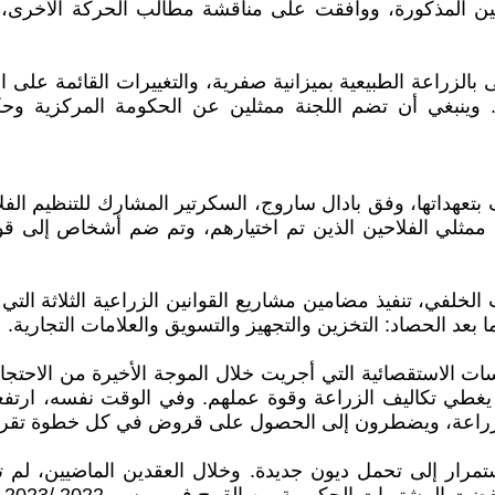
ن المذكورة، ووافقت على مناقشة مطالب الحركة الأخرى، ب
الزراعة الطبيعية بميزانية صفرية، والتغييرات القائمة على ال
. وينبغي أن تضم اللجنة ممثلين عن الحكومة المركزية وحكوم
 بتعهداتها، وفق بادال ساروج، السكرتير المشارك للتنظيم ال
عاد ممثلي الفلاحين الذين تم اختيارهم، وتم ضم أشخاص إلى ق
لخلفي، تنفيذ مضامين مشاريع القوانين الزراعية الثلاثة ال
بعد الحصاد: التخزين والتجهيز والتسويق والعلامات التجارية.
سات الاستقصائية التي أجريت خلال الموجة الأخيرة من الاحتج
غطي تكاليف الزراعة وقوة عملهم. وفي الوقت نفسه، ارتفعت 
الزراعة، ويضطرون إلى الحصول على قروض في كل خطوة تقريبً
مرار إلى تحمل ديون جديدة. وخلال العقدين الماضيين، لم ت