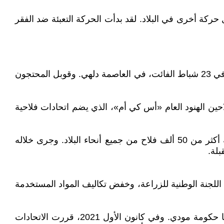
ركة أخرى في البلاد. لقد بدأت الحركة التعبئة ضد الفقر
واستؤنفت موجة الاحتجاجات في وقت سابق من هذا العام، ودعا اتحاد نقابات الفلاحين في ثلاث ولايات إلى تنظيم مسيرة، في 23 شباط الفائت، في العاصمة دلهي. وقوبل المحتجون
حين الهنود العام «أس كي أم»، الذي يضم اتحادات فلاحية
وفي سياق هذه التطورات دعا اتحاد «أس كي أم» منظمات الفلاحين إلى مؤتمر في دلهي، في 14 اذار الفائت، شارك فيه أكثر من 50 ألف فلاح من جميع أنحاء البلاد. وجرى خلاله
بلة.
اللجنة الوطنية للزراعة، وخفض تكاليف المواد المستخدمة
وكانت اتحادات الفلاحين قد أطلقت الموجة السابقة من الاحتجاجات بشكل أساسي ضد ثلاثة مشاريع قوانين زراعية قدمتها حكومة مودي. وفي كانون الأول 2021، قررت الاتحادات