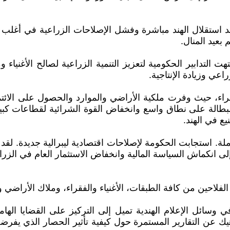
 استقلال الهند مباشرة وفشل الإصلاحات الزراعية في أغلب الول
بعيد المنال.
ت التدابير الحكومية لتعزيز التنمية الزراعية لصالح الأغنيا
اعي وزيادة الإنتاجية.
اء، حيث وفرت ملكية الأراضي والموارد والحصول على الائتما
والبطالة على نطاق واسع وانخفاض القوة الشرائية لقطاعات ك
ع في الهند.
ة. استجابت الحكومة لإصلاحات اقتصادية ليبرالية جديدة. لقد
ى انكماش السياسة المالية وانخفاض الاستثمار العام في الزرا
احين من كافة الطبقات، الأغنياء والفقراء، وملاك الأراضي وال
ي وسائل الإعلام الهندية تميل إلى التركيز على القضايا ال
هيك عن التقارير المستمرة حول كيفية تأثير الحصار الذي يفر