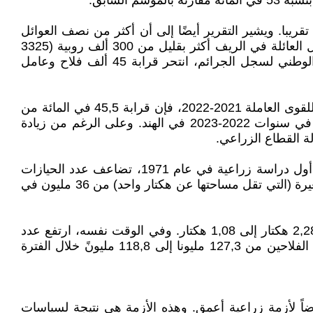
صاء الوطني، ارتفعت ديون العوائل الفلاحية، في سنوات 2013 – 2019 بنسبة 58 في المائة تقريبا. ويشير التقرير أيضًا إلى أن أكثر من نصف العوائل
الفلاحية كانت مديونة، حيث بلغ متوسط الدين المستحق لكل أسرة، في عام 2018، 74.121 ألف روبية. ويبلغ متوسط دخل العائلة في الريف أكثر بقليل من 300 ألف روبية (3325
يورو) سنوياً. وخلال العقدين الماضيين، ارتفعت معدلات الانتحار بين الفلاحين بشكل حاد. ووفقا لأحدث معطيات المكتب الوطني لسجل الجرائم، انتحر قرابة 45 ألف فلاح وعامل
ما تزال نسبة كبيرة من السكان تعمل في الزراعة، ويعود ذلك في الغالب إلى غياب البدائل الجذابة. ووفق التقرير الدوري للقوى العاملة 2021-2022، فإن قرابة 45,5 في المائة من
مجموع القوى العاملة تعمل في الزراعة والصناعات المرتبطة بها. ويمثل هذا 18,3 في المائة من إجمالي القيمة المضافة في سنوات 2022-2023 في الهند. وعلى الرغم من زيادة
ة القطاع الزراعي.
كما أن التشتت المتزايد لملكية الأراضي الزراعية يجعل الحياة صعبة بالنسبة لغالبية الفلاحين الصغار والهامشيين: منذ نشر أول دراسة زراعية في عام 1971، تضاعف عدد الحيازات
الزراعية في الهند، من 71 مليون في الفترة 1970-1971 إلى 145 مليون في عامي 2015-2016. وارتفع عدد الشركات الصغيرة (التي تقل مساحتها عن هكتار واحد) من 36 مليون في
لقد ازداد عدد العقارات الريفية بشكل عام، وانخفض متوسط حجم المزارع أكثر من النصف بين عامي 1970- 2016 من 2,28 هكتار إلى 1,08 هكتار. وفي الوقت نفسه، ارتفع عدد
العمال الزراعيين الذين لا يملكون أرضاً (من 106,8 مليون عام 2001 إلى 144,3 مليون عام 2011)، في حين انخفض عدد الفلاحين من 127,3 مليونا إلى 118,8 مليونً خلال الفترة
اضاً لأزمة زراعية أعمق. وهذه الأزمة هي نتيجة لسياسات