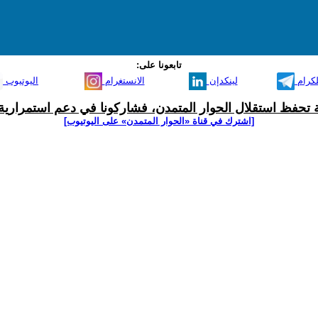
تابعونا على:
لكرام
لينكدإن
الانستغرام
اليوتيوب
ية تحفظ استقلال الحوار المتمدن، فشاركونا في دعم استمرارية 
[اشترك في قناة ‫«الحوار المتمدن» على اليوتيوب]