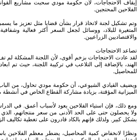
إيقاف الاحتجاجات، لأن حكومة مودي سحبت مشاريع القواني
الفلاحين المحتجين.
وتم تشكيل لجنة لاتخاذ قرار بشأن قضايا مثل تعزيز ما يسمى ب
المتغيرة للبلاد، ووسائل لجعل السعر أكثر فعالية وشفافية
والاقتصاديين الزراعيين.
تصاعد الاحتجاجات
لقد عادت الاحتجاجات بزخم أقوى، لأن اللجنة المشكلة لم تف
الهند، بالإضافة إلى التلاعب في تركيبة اللجنة، حيث تم اب
للمحاصيل.
ويضيف القيادي الشيوعي، أن حكومة مودي تحاول، من الباب ا
الميزانية المؤقتة، بزيادة مشاركة القطاع الخاص في أنشطة ما 
ومع ذلك، فإن استياء الفلاحين يعود لأسباب أعمق. في الدرا
ولا يحصلون حتى على الحد الأدنى من سعر منتجاتهم، الذي ي
بشكل كبير. ولذلك فإنهم بالكاد قادرون على تغطية تكاليف 
ونظرًا لانخفاض كمية المحاصيل، يضطر معظم الفلاحين باست