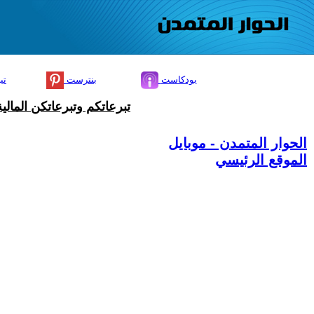
بودكاست
بنترست
تي
تبرعاتكم وتبرعاتكن المال
الحوار المتمدن - موبايل
الموقع الرئيسي