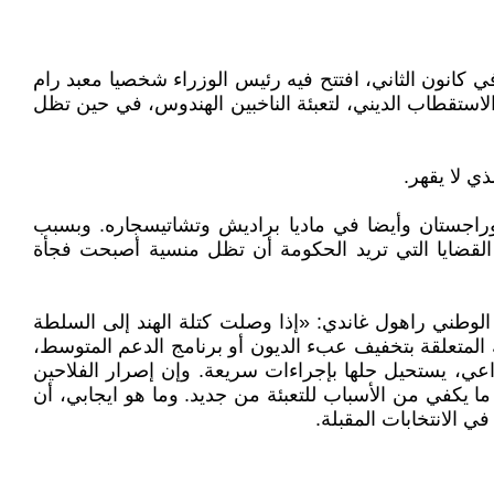
ظمت حكومة مودي حفلًا كبيرًا في كانون الثاني، افتتح فيه رئيس الوزراء شخصيا معبد رام
مسجد دمره حشد من المتطرفين الهندوس في عام 1992. والهدف هو تعميق الاستقطاب الديني، لتعبئة الناخبين الهندوس، في حين تظل
ي لا يقهر.
 وراجستان وأيضا في ماديا براديش وتشاتيسجاره. وبسبب
 القضايا التي تريد الحكومة أن تظل منسية أصبحت فجأة
الوطني راهول غاندي: «إذا وصلت كتلة الهند إلى السلطة
 المتعلقة بتخفيف عبء الديون أو برنامج الدعم المتوسط،
راعي، يستحيل حلها بإجراءات سريعة. وإن إصرار الفلاحين
ا يكفي من الأسباب للتعبئة من جديد. وما هو ايجابي، أن
ي الانتخابات المقبلة.