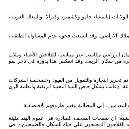
ايات (باستثناء جامو وكشمير، وكيرالا، والبنغال الغربية،
ء وملاك الأراضي. وقد اتسعت فجوة عدم المساواة الطبقية،
ن الزراعي مكاسب غير متناسبة للفلاحين الأغنياء وملاك
بيرة من سكان الريف. وقد انعكس هذا بدوره في تأخر نمو
 تم تحرير التجارة والتمويل من القيود وخصخصة الشركات
عة. وعانت بشكل خاص البنية التحتية الريفية وأنظمة الري
معدمين ـ إلى المطالبة بتغيير ظروفهم الاقتصادية.
هامشية: إن صفحات الصحف الصادرة في عموم الهند مليئة
ضه الفلاحون المحتجون على حياة السكان «الطبيعيين»، في