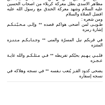
مظاهر الاسدي بطل معركة كربلاء من اصحاب الحسين
عليه السلام وشهد معركة الخندق مع رسول الله عليه
افضل الصلاة والسلام
ومن شعره :
طـوبـى لمن أضحى هواكم قصده ** وإلـى مـحـبّـتـكـم
إشارة رمزه
في قربكم نيل المسرّة والمنى ** وجـنـابـكـم مـتـنـزه
المتنزه
قلـبـي يـهـيم بحبّكم تفريطه ** فـي مـثلـكـم والله غايـة
عـجـزه
يضحى كدود القـز يُتعب نـفسه ** في نسجه وهلاكه في
نسجه إسفاره