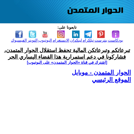
تابعونا على:
بودكاست
بنترست
تيلكرام
لينكدإن
الانستغرام
اليوتيوب
التويتر
الفيسبوك
تبرعاتكم وتبرعاتكن المالية تحفظ استقلال الحوار المتمدن،
فشاركونا في دعم استمرارية هذا الفضاء اليساري الحر
[اشترك في قناة ‫«الحوار المتمدن» على اليوتيوب]
الحوار المتمدن - موبايل
الموقع الرئيسي