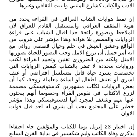
الادب والكِتاب كشارع المتنبي والبيت الثقافي وغيرها
إن نمط هوايات الشاب العراقي في القراءة يحدد من
هوية المثقف العراقي والمستقبل القادم للعراق لان
الملاحظ وبصورة رائجة جدا اقبال الشباب على قراءة
الروايات والقصص بلا هوادة وهذا مؤشر على هروب من
الواقع وعشق العيش في حلم وخيال قصصي روائي مع
انه أمر جميل أن نزرع الامل وحب التصور للحياة بصورتها
الامثل ولكنه من الضروري تقنين وتحييد القراءة لكتب
وروايات محددة لا تضر بالشباب كبعض الروايات التي
تخصصت بسرد حياة قاتل متسلسل افتراضي أو عنف
اسري أو تعنيف اطفال او اساءة معاملة زوجة، كما أن
بعض الروايات لكتّاب مشهورين كدستوفيسكي مصممة
لزرع الاكتئاب في نفوس القراء وخصوصا أنهم يبحثون
عنها بنهمٍ وشغف لمجرد أنها لدستوفيسكي وهذا مؤشر
خطير على المجتمع يجب أن ينبري له احد قبل فوات
الاوان
إن اختيار 23 إبريل يوما للكتاب والمؤلفين جاء احتفاءا
بذكرى وفاة الكاتب وليم شكسبير في بداية القرن السابع