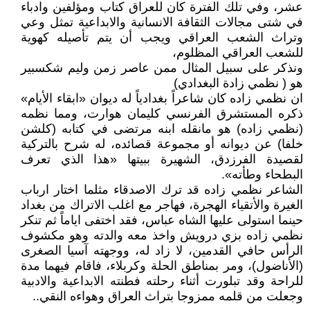
عشر، وفي تلك الفترة كان للعراق كتاب ومؤلفين وادباء
في شتى مجالات الثقافة الانسانية والابداعية تمثل وعي
وتراث الشعب العراقي ويجب أن يتم تأصيله كهوية
للشعب العراقي المظلوم،
ونذكر على سبيل المثال ممن عاصر زمن وليم شكسبير
هو ( نظمي زادة البغدادي)
ان نظمي زاده كان شاعراً بغدادياً له ديوان «ابقاء الأيام»
ذكره المستشرق الفرنسي كليمان هوارت، ومما نظمه
(نظمي زاده) هو مانقله ابنه مرتضى في كتابه (كلشن
خلفا) عن ديوانه أو مجموعة قصائده، له شرح بالتركية
لقصيدة الفرزدق، الشهيرة ببيتها «هذا الذي تعرف
البطحاء وطأته».
الشاعر نظمي زاده قد ترك الاصدقاء مثلما اختار ارباب
الغيرة والأتقياء الهجرة، فهاجر مع اغلب الاتراك من بغداد
حينما استولى عليها الشاه عباس، فقد اختفى اياماً ثم تنكر
نظمي زاده بزي درويش واخذ معه والدته وهو مكشوف
الرأس حافي القدمين، لا زاد له، ووجهته آسيا الصغرى
(الأناضول)، ومر بمناطق الحلة وكربلاء، فاقام فيهما مدة
للراحة وقد تبلورت أثناء رحلته فطنته الابداعية والادبية
وجعلت من قلمه ممزوجا بتراث العراق وهواءه النقي..