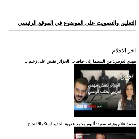
التعليق والتصويت على الموضوع في الموقع الرئيسي
اخر الافلام
.. مهدي لعريبي: من السينما إلى -مافيا-... الجزائر تقبض على زعيم
.. محمد علام وهيثم سعيد: ألبوم محمد عدوية الجديد استكمالا لنجاح