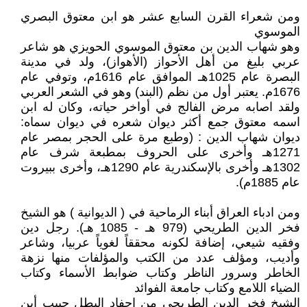
ومن شعراء القرن السابع عشر هو ابن معتوق البصري
الموسوي
وهو شهاب الدين بن معتوق الموسوي الحويزي هو شاعر
عربي بليغ من أهل الأحواز (الأهواز)، ولد في مدينة
البصرة عام 1025هـ الموافق عام 1616م، وتوفي عام
1676م. يعتبر أول من نظم (البند) وهو في الشعر العربي
ولقد اصابه مرض الفالج في أواخر حياته، وكان له ابن
اسمه معتوق جمع أكثر ديوان شعره في ديوان سماه:
ديوان شهاب الدين : (وطبع مرة على الحجر بمصر عام
1271هـ وأخرى على الحروف بمطبعة شرف عام
1302هـ وأخرى بالإسكندرية عام 1290هـ، وأخرى ببيروت
عام 1885م).
ومن ادباء العراق أبناء الرماحية في ( الديوانية ) هو الشيخ
فخر الدين الطريحي (979 هـ - 1085 هـ). رجل دين
وفقيه شيعي، إضافة لكونه محققاً لغوياً عربيا، وشاعر
وأديب، ومؤلف عدد من الكتب والمؤلفات منها نزهة
الخاطر وسرور الناظر وكتاب ضوابط الأسماء وكتاب
الضياء اللامع وكتاب جامعة الفوائد
الشيخ فخر الدين الطريحي من احفاد البطل حبيب أبن