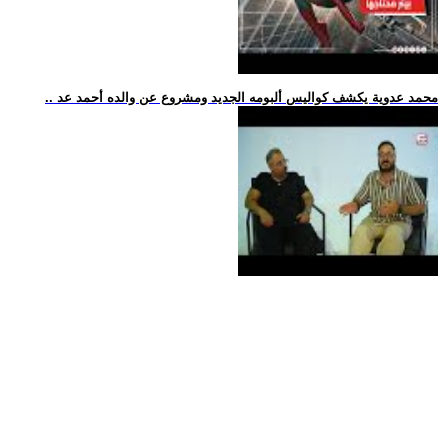
.. محمد عدوية يكشف كواليس ألبومه الجديد ومشروع عن والده أحمد عد