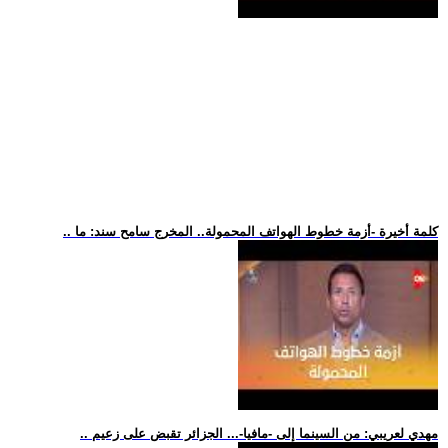
.. كلمة أخيرة -أزمة خطوط الهواتف المحمولة.. المخرج سامح سند: ما
.. مهدي لعريبي: من السينما إلى -مافيا-... الجزائر تقبض على زعيم