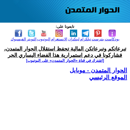
تابعونا على:
بودكاست
بنترست
تيلكرام
لينكدإن
الانستغرام
اليوتيوب
التويتر
الفيسبوك
تبرعاتكم وتبرعاتكن المالية تحفظ استقلال الحوار المتمدن،
فشاركونا في دعم استمرارية هذا الفضاء اليساري الحر
[اشترك في قناة ‫«الحوار المتمدن» على اليوتيوب]
الحوار المتمدن - موبايل
الموقع الرئيسي