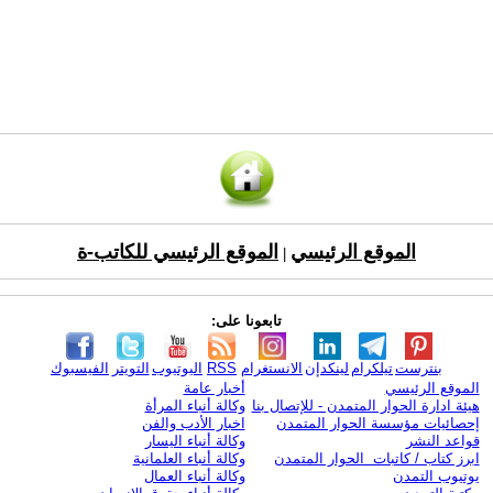
الموقع الرئيسي
الموقع الرئيسي للكاتب-ة
|
تابعونا على:
بنترست
تيلكرام
لينكدإن
الانستغرام
RSS
اليوتيوب
التويتر
الفيسبوك
الموقع الرئيسي
أخبار عامة
هيئة ادارة الحوار المتمدن - للإتصال بنا
وكالة أنباء المرأة
إحصائيات مؤسسة الحوار المتمدن
اخبار الأدب والفن
قواعد النشر
وكالة أنباء اليسار
ابرز كتاب / كاتبات الحوار المتمدن
وكالة أنباء العلمانية
يوتيوب التمدن
وكالة أنباء العمال