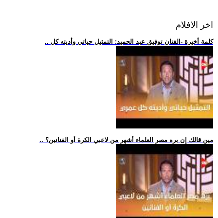
اخر الافلام
.. كلمة أخيرة -الفنان توفيق عبد الحميد: التمثيل حياتي وأديته كل
.. مين قالك إن بره مصر العلماء أشهر من لاعبي الكرة أو الفنانين؟