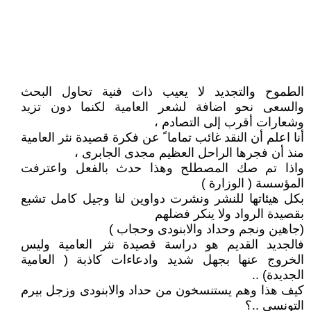
الطموح والتجديد لا يعيب ذات فنية تحاول البحث
والسعى نحو اضافة لشعر العامية لكنما دون تزيد
وشعارات أقرب إلى التصادم ،
أنا اعلم أن النقد غائب تماما ً عن فكرة قصيدة نثر العامية
منذ أن فجرها الراحل العظيم مجدى الجابرى ،
واذا تم صك المصطلح وهذا حدث بالفعل واعترفت
المؤسسة ( الوزارة )
بكل هيئاتها للنشر ونشرت دواوين لنا وجيل كامل تشبع
بقصيدة الرواد ولا ينكر فضلهم
(جاهين ونجم وحداد والابنودى وحجاب )
فالجديد القديم هو دراسة قصيدة نثر العامية وليس
الخروج عنها بجهل شديد وادعاءات كاذبة ( العامية
الجديدة) ..
كيف هذا وهم يستنسخون من حداد والابنودى وزجل بيرم
التونسى ..؟