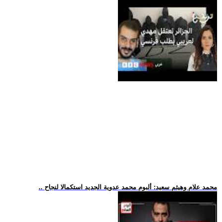
.. محمد علام وهيثم سعيد: ألبوم محمد عدوية الجديد استكمالا لنجاح