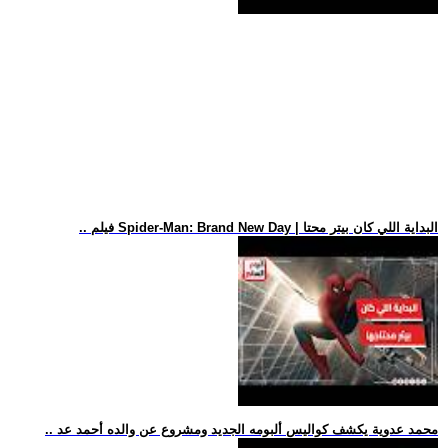
.. فيلم Spider-Man: Brand New Day | البداية اللي كان بيتر محتا
.. محمد عدوية يكشف كواليس ألبومه الجديد ومشروع عن والده أحمد عد