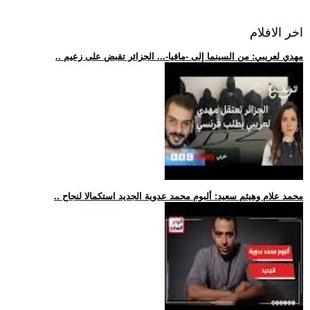
اخر الافلام
.. مهدي لعريبي: من السينما إلى -مافيا-... الجزائر تقبض على زعيم
.. محمد علام وهيثم سعيد: ألبوم محمد عدوية الجديد استكمالا لنجاح