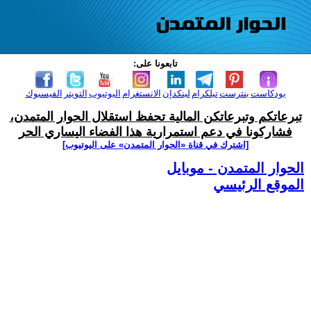
تابعونا على:
بودكاست
بنترست
تيلكرام
لينكدإن
الانستغرام
اليوتيوب
التويتر
الفيسبوك
تبرعاتكم وتبرعاتكن المالية تحفظ استقلال الحوار المتمدن،
فشاركونا في دعم استمرارية هذا الفضاء اليساري الحر
[اشترك في قناة ‫«الحوار المتمدن» على اليوتيوب]
الحوار المتمدن - موبايل
الموقع الرئيسي