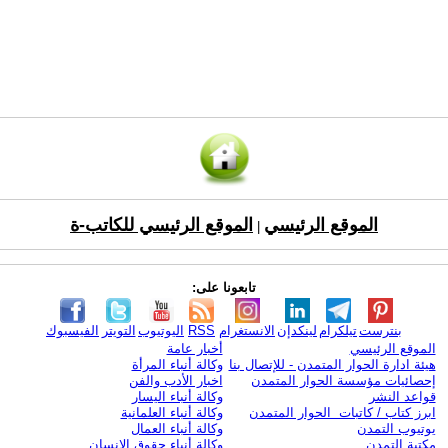
الموقع الرئيسي
الموقع الرئيسي للكاتب-ة
|
تابعونا على:
بنترست
تيلكرام
لينكدإن
الانستغرام
RSS
اليوتيوب
التويتر
الفيسبوك
الموقع الرئيسي
أخبار عامة
هيئة ادارة الحوار المتمدن - للإتصال بنا
وكالة أنباء المرأة
إحصائيات مؤسسة الحوار المتمدن
اخبار الأدب والفن
قواعد النشر
وكالة أنباء اليسار
ابرز كتاب / كاتبات الحوار المتمدن
وكالة أنباء العلمانية
يوتيوب التمدن
وكالة أنباء العمال
مكتبة التمدن
وكالة أنباء حقوق الإنسان