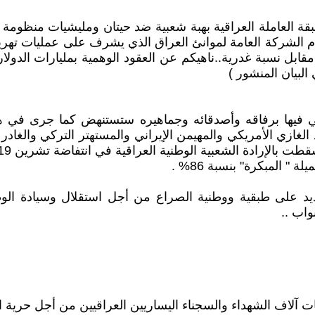
البصرة في عيد العمال العالمي الأول من أيار 2024 الطبقة العاملة العراقية بهبة شعبية 
ام الشركة العامة لموانئ العراق الذي يشرف على عمليات ت
ابل نسبة غدرية..ناهيكم عن العقود الوهمية بمليارات الدول
البيان المنشور )
قي فيها برفاقه وأصدقائه وجماهيره ستستنهض كما جرى في ه
غازي الأمريكي والمهيمن الإيراني والمستهتر التركي والغادر 
ديد على طبقية ووطنية الصراع من أجل استقلال وسيادة ال
واب ..
ت آلاف الشهداء والسجناء اليساريين العراقيين من أجل حري