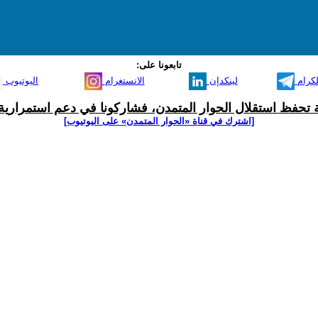
تابعونا على:
لكرام
لينكدإن
الانستغرام
اليوتيوب
ية تحفظ استقلال الحوار المتمدن، فشاركونا في دعم استمرارية 
[اشترك في قناة ‫«الحوار المتمدن» على اليوتيوب]