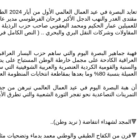
تعايد 
مقتدى الغدر والنهب الدجل الأكبر فرحان الفرطوسي مدير ع
للعميلين عمار الحكيم ومحمد اليعقوبي صاحب حزب الرذيلة مق
المقاولات وشركات النقل البري والبحري .. ( النص الكامل في 
فهبة جماهير البصرة اليوم والتي ساهم حزب اليسار العرا
العراقية الكادحة على مجمل خارطة الوطن المستباح على يد ال
العميلة بنسبة 80% وما بعدها بمقاطعة انتخابات المنظومة العميلة " المبكرة" بنسبة 86% .
أن هبة البصرة اليوم في عيد العمال العالمي تبرهن من ج
التمرينات التصاعدية نحو تفجر الثورة الشعبية والتي تطرق الأب
🔻المجد لشهداء انتفاضة ( نريد وطن)..
🔻قرن من الكفاح الطبقي والوطني معمد بدماء وتضحيات مئا