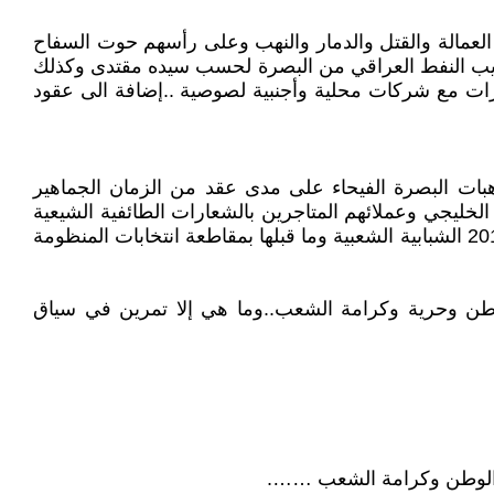
ضد حيتان ومليشيات منظومة العمالة والقتل والدمار والنهب وعلى رأسهم حوت السفاح
هريب النفط العراقي من البصرة لحسب سيده مقتدى وكذلك
ارات مع شركات محلية وأجنبية لصوصية ..إضافة الى عقود
بات البصرة الفيحاء على مدى عقد من الزمان الجماهير
الخليجي وعملائهم المتاجرين بالشعارات الطائفية الشيعية
والسنية والقومية الكردية العنصرية والعربية الشوفينية التي سقطت بالإرادة الشعبية الوطنية العراقية في انتفاضة تشرين 2019 الشبابية الشعبية وما قبلها بمقاطعة انتخابات المنظومة
وطن وحرية وكرامة الشعب..وما هي إلا تمرين في سياق
ة الوطن وكرامة الشعب …….