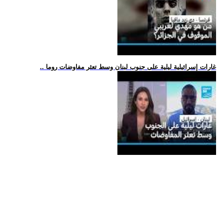
.. غارات إسرائيلية ليلية على جنوب لبنان وسط تعثر مفاوضات روما