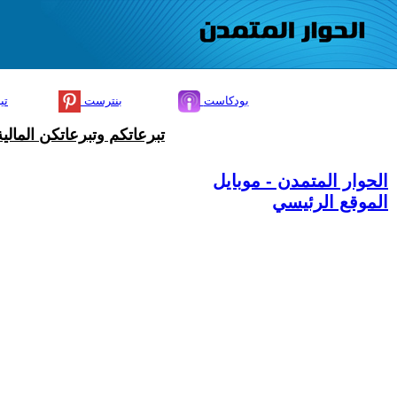
بودكاست
بنترست
تي
تبرعاتكم وتبرعاتكن المال
الحوار المتمدن - موبايل
الموقع الرئيسي