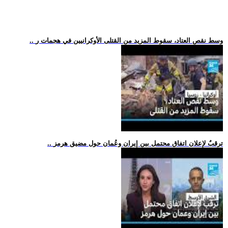
.. وسط نقص العتاد، سقوط المزيد من القتلى الأوكرانيين في هجمات ر
.. ترقبٌ لإعلان اتفاق محتمل بين إيران وعُمان حول مضيق هرمز