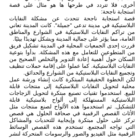
أخرى، فلا تتردد في طرحها ها هو مثال على قصة
استجابة ناجحة:
قصة استجابة ناجحة تتحدث عن مشكلة النفايات
البلاستيكية في مدينة تدعى "جميلة". كانت المدينة تعاني
من تراكم النفايات البلاستيكية في الشوارع والمناطق
العامة، مما يؤثر على جمالية المدينة ويشكل تهديدًا بيئيًا.
قررت إحدى الجمعيات المحلية في المدينة تشكيل فريق
من المتطوعين للتعامل مع هذه المشكلة. بدأوا بتوعية
السكان حول أهمية إعادة التدوير والتخلص الصحيح من
النفايات البلاستيكية. كما عملوا على إقامة حملات تنظيف
وتجميع النفايات البلاستيكية من الشوارع والحدائق.
لكن الخطوة الحقيقية المبتكرة كانت إنشاء ورشة عمل
محلية لتحويل النفايات البلاستيكية إلى منتجات قابلة
للبيع. استخدموا تقنيات تصنيع مبتكرة لتحويل الزجاجات
البلاستيكية المستهلكة إلى ألواح بلاستيكية قابلة
للتشكيل. ثم استخدموا هذه الألواح لصنع منتجات مثل
الأثاث القصص الرقمية في صحافة الحلول هي قصص
تركز على حلول مبتكرة وإيجابية للتحديات والمشاكل
التي تواجه المجتمع. تستخدم هذه القصص الوسائط
الرقمية مثل الفيديو والصور والرسومات المتحركة لنشر