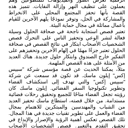
الرقمية لعرض الصور والفيديوهات للمتطوعين وهم
يعملون على تنظيف النهر وإزالة النفايات. تتميز هذه
القصة بأنها تحفز المجتمع المحلي على الانخراط
والمشاركة في الحل، وتوفر نموذجًا يلهم الآخرين للقيام
بأعمال مماثلة في مجال حماية البيئة.
تعتبر قصص استجابة ناجحة في صحافة الحلول وسيلة
فعالة لنشر الوعي وتحفيز الناس على التحرك قصص
الشخصيات الأصحاب ابتكار في نتائج القصص في صحافة
الحلول تعتبر جزءًا مهمًا في إلهام الآخرين وتحفيزهم على
التفكير خارج الصندوق وابتكار حلول جديدة. هناك العديد
من الأمثلة على هذه القصص الملهمة.
مثلاً، يمكننا الحديث عن قصة مؤسس شركة "سبيس
إكس" إيلون ماسك. قد تكون قد سمعت عن شركة
"سبيس إكس" والتي تهدف إلى استكشاف الفضاء
وتطوير تكنولوجيا السفر الفضائي. إيلون ماسك كان
رؤيته تجعل الفضاء متاحًا للجميع وتحقيق رحلات فضائية
مستدامة. من خلال قصته، استطاع ماسك تحفيز العديد
من الشباب والمهندسين والمبتكرين للاهتمام بمجال
الفضاء والعمل على تطوير تقنيات جديدة في هذا المجال.
تلك القصص تعكس أهمية الرؤية والإصرار والإبداع في
تحقيق التقدم والتغيير. قصص الشخصيات الأصحاب