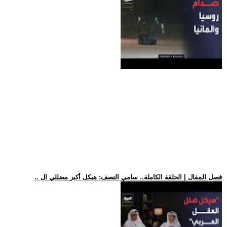
.. فصل المقال | الحلقة الكاملة.. سامي النصف: هيكل أكبر مضللي ال