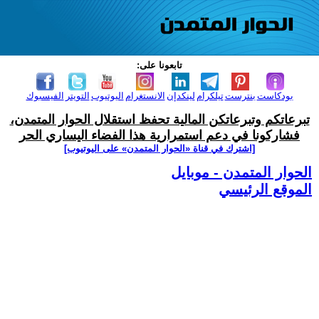
تابعونا على:
بودكاست
بنترست
تيلكرام
لينكدإن
الانستغرام
اليوتيوب
التويتر
الفيسبوك
تبرعاتكم وتبرعاتكن المالية تحفظ استقلال الحوار المتمدن،
فشاركونا في دعم استمرارية هذا الفضاء اليساري الحر
[اشترك في قناة ‫«الحوار المتمدن» على اليوتيوب]
الحوار المتمدن - موبايل
الموقع الرئيسي