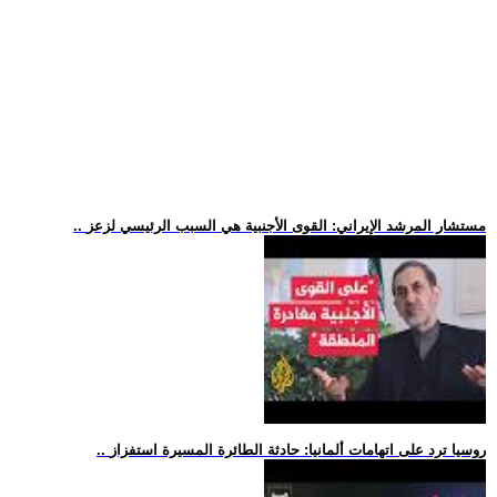
.. مستشار المرشد الإيراني: القوى الأجنبية هي السبب الرئيسي لزعز
.. روسيا ترد على اتهامات ألمانيا: حادثة الطائرة المسيرة استفزاز