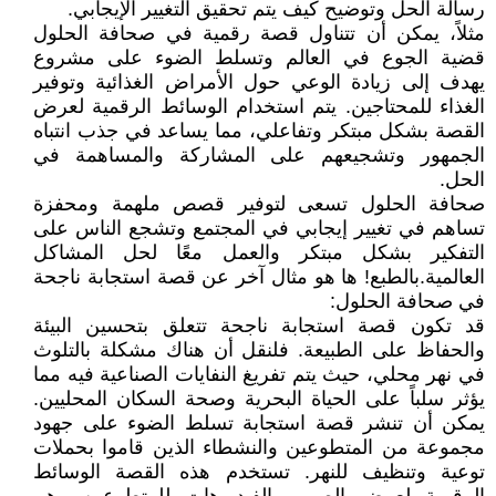
رسالة الحل وتوضيح كيف يتم تحقيق التغيير الإيجابي.
مثلاً، يمكن أن تتناول قصة رقمية في صحافة الحلول
قضية الجوع في العالم وتسلط الضوء على مشروع
يهدف إلى زيادة الوعي حول الأمراض الغذائية وتوفير
الغذاء للمحتاجين. يتم استخدام الوسائط الرقمية لعرض
القصة بشكل مبتكر وتفاعلي، مما يساعد في جذب انتباه
الجمهور وتشجيعهم على المشاركة والمساهمة في
الحل.
صحافة الحلول تسعى لتوفير قصص ملهمة ومحفزة
تساهم في تغيير إيجابي في المجتمع وتشجع الناس على
التفكير بشكل مبتكر والعمل معًا لحل المشاكل
العالمية.بالطبع! ها هو مثال آخر عن قصة استجابة ناجحة
في صحافة الحلول:
قد تكون قصة استجابة ناجحة تتعلق بتحسين البيئة
والحفاظ على الطبيعة. فلنقل أن هناك مشكلة بالتلوث
في نهر محلي، حيث يتم تفريغ النفايات الصناعية فيه مما
يؤثر سلباً على الحياة البحرية وصحة السكان المحليين.
يمكن أن تنشر قصة استجابة تسلط الضوء على جهود
مجموعة من المتطوعين والنشطاء الذين قاموا بحملات
توعية وتنظيف للنهر. تستخدم هذه القصة الوسائط