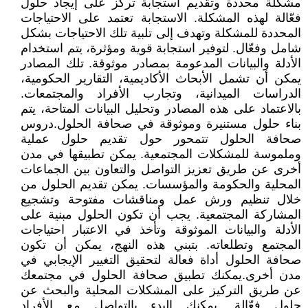
مشكلة محددة وتقديم استجابة تركز على إيجاد حلول
فعّالة لهذه المشكلة. الاستجابة تعتمد على الاحتياجات
المحددة للمشكلة وتهدف إلى تلبية تلك الاحتياجات بشكل
شامل وفعّال. لتوفير استجابة قوية ومؤثرة، يتم استخدام
الأدلة والبيانات المدعومة بمصادر موثوقة. تلك المصادر
يمكن أن تشمل الأبحاث الأكاديمية، التقارير الحكومية،
الدراسات الميدانية، وتجارب الأفراد والمجتمعات.
بالاعتماد على هذه المصادر وتحليل البيانات المتاحة، يتم
بناء حلول مستنيرة وموثوقة في صحافة الحلول.دروس
صحافة الحلول تتمحور حول تقديم حلول عملية
وملموسة للمشكلات المجتمعية. يمكن تطبيقها في مدن
أخرى عن طريق تعزيز التواصل والتعاون بين الجماعات
المحلية والحكومة والمؤسسات. يمكن تقديم الحلول من
خلال تنظيم ورش عمل ومناقشات مفتوحة وتشجيع
المشاركة المجتمعية. يجب أن تكون الحلول مبنية على
الأدلة والبيانات الموثوقة وتأخذ في الاعتبار احتياجات
المجتمع وتطلعاته. بتبني هذه النهج، يمكن أن تكون
صحافة الحلول أداة فعالة لتحقيق التغيير الإيجابي في
مدن أخرى.يمكنك تطبيق صحافة الحلول في مجتمعك
عن طريق التركيز على المشكلات المحلية والبحث عن
حلول فعّالة. يمكنك البدء بالتواصل مع الأفراد