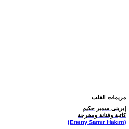
مريمات القلب
إيرينى سمير حكيم
كاتبة وفنانة ومخرجة
(Ereiny Samir Hakim)