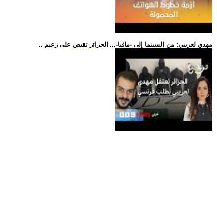
.. مهدي لعريبي: من السينما إلى -مافيا-... الجزائر تقبض على زعيم