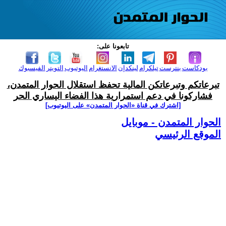
تابعونا على:
بودكاست
بنترست
تيلكرام
لينكدإن
الانستغرام
اليوتيوب
التويتر
الفيسبوك
تبرعاتكم وتبرعاتكن المالية تحفظ استقلال الحوار المتمدن،
فشاركونا في دعم استمرارية هذا الفضاء اليساري الحر
[اشترك في قناة ‫«الحوار المتمدن» على اليوتيوب]
الحوار المتمدن - موبايل
الموقع الرئيسي