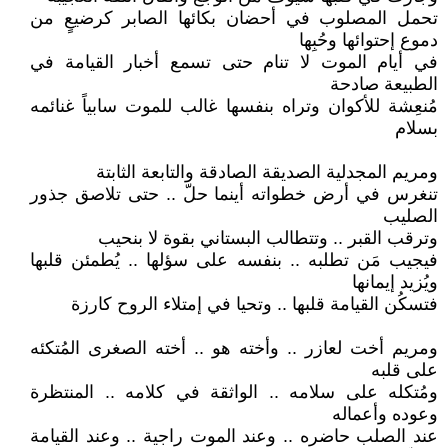
تحمل المصلوب في أحضان بكائها الصابر كرضيعٍ من
دموع إحتوائها وحُبِها
في أيام الموت لا تنام حتى تسمع أخبار القيامة في
الطبيعة صادحة
مُنعِشة للأكوان وتراه بنفسها غالب للموت سابياً غنائمه
بسلام
ومريم المجدلية الصديقة الصادقة والتابعة الثابتة
تنغرس في أرض خطواته أينما حلّ .. حتى تلاصق جذور
الصليب
وترقب القبر .. وتتطالب البستاني بقوة لا بنحيب
فيجيب مَن تطلبه .. بنفسه على سؤلها .. يُطمئن قلبها
ويُزيد إيمانها
فتسكُن القيامة قلبها .. وتحيا في إمتلاء الروح كارزة
ومريم أخت لعازر .. وأخته هو .. أخته الصغرى المُتكئه
على قلبه
ومُتكله على سلامه .. الواثقة في كلامه .. المنتظرة
وعوده وأعماله
عند الصلب حاضره .. وعند الموت راجية .. وعند القيامة