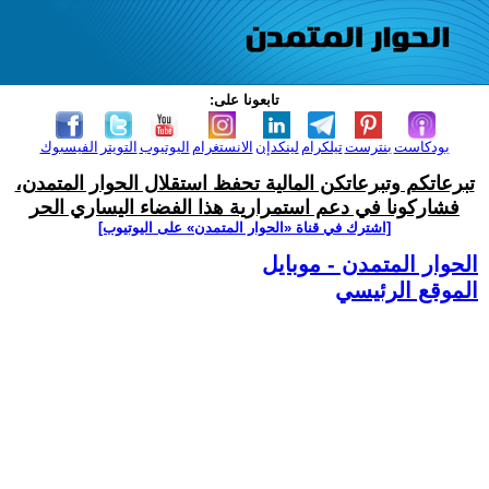
تابعونا على:
بودكاست
بنترست
تيلكرام
لينكدإن
الانستغرام
اليوتيوب
التويتر
الفيسبوك
تبرعاتكم وتبرعاتكن المالية تحفظ استقلال الحوار المتمدن،
فشاركونا في دعم استمرارية هذا الفضاء اليساري الحر
[اشترك في قناة ‫«الحوار المتمدن» على اليوتيوب]
الحوار المتمدن - موبايل
الموقع الرئيسي