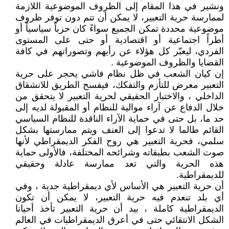
ونشير في هذا المقام إلى الظروف الموضوعية اللازمة
لممارسة حرية التعبير، لا يمكن أن تتم دون توفر ظروف
موضوعية محددة تمكن الجميع سواءً كان حزباً سياسياً أو
أطراً اجتماعية أو اقتصادية أو حتى على المستوى
الفردي، ليعبّر كل هؤلاء عن رأيهم وتصوراتهم في كافة
القضايا والظروف الموضوعية .
إن كيان الشعب في ظل نظام فاشي يحجر على حرية
التعبير معرض للتأزم والتفكك، فيفسح الطريق للانشقاق
الداخلي ، والاختبار الحقيقي لحرية التعبير لا يتحقق من
خلال الدفاع عن آراء موالية للنظام أو المقبولة لديه إلى
حد ما، بل حتى في حماية الآراء الناقدة للنظام السياسي
القائم طالما لا تدعوا إلى العنف ويتم ممارستها بشكل
سلمي، فحرية التعبير هي روح الفكر الديمقراطي لأنها
صوت الشعب بطبقاته وشرائحه المختلفة، فالأولى حماية
هذه الحرية والتي تعد ممارسة عادلة وحقيقي
للديمقراطية.
أن حرية التعبير هي الأساس لأي ديمقراطية جدية ، وفي
أي بلد تنعدم فيه حرية التعبير، لا يمكن أن تكون
الديمقراطية كاملة ، بيد أن حرية التعبير تأخذ أحيانا
الشكل الانتقائي حتى في أعرق الديمقراطيات في العالم