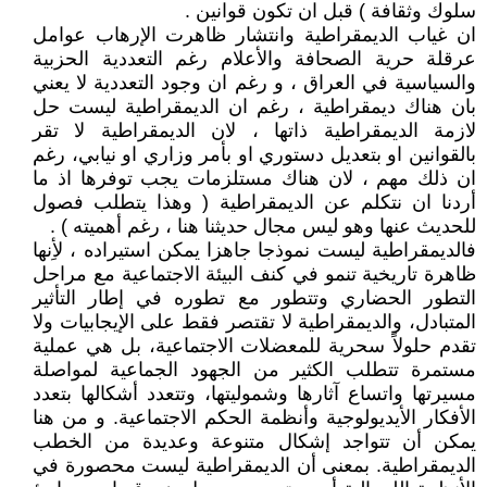
سلوك وثقافة ) قبل ان تكون قوانين .
ان غياب الديمقراطية وانتشار ظاهرت الإرهاب عوامل
عرقلة حرية الصحافة والأعلام رغم التعددية الحزبية
والسياسية في العراق ، و رغم ان وجود التعددية لا يعني
بان هناك ديمقراطية ، رغم ان الديمقراطية ليست حل
لازمة الديمقراطية ذاتها ، لان الديمقراطية لا تقر
بالقوانين او بتعديل دستوري او بأمر وزاري او نيابي، رغم
ان ذلك مهم ، لان هناك مستلزمات يجب توفرها اذ ما
أردنا ان نتكلم عن الديمقراطية ( وهذا يتطلب فصول
للحديث عنها وهو ليس مجال حديثنا هنا ، رغم أهميته ) .
فالديمقراطية ليست نموذجا جاهزا يمكن استيراده ، لأِنها
ظاهرة تاريخية تنمو في كنف البيئة الاجتماعية مع مراحل
التطور الحضاري وتتطور مع تطوره في إطار التأثير
المتبادل، والديمقراطية لا تقتصر فقط على الإيجابيات ولا
تقدم حلولاً سحرية للمعضلات الاجتماعية، بل هي عملية
مستمرة تتطلب الكثير من الجهود الجماعية لمواصلة
مسيرتها واتساع آثارها وشموليتها، وتتعدد أشكالها بتعدد
الأفكار الأيديولوجية وأنظمة الحكم الاجتماعية. و من هنا
يمكن أن تتواجد إشكال متنوعة وعديدة من الخطب
الديمقراطية. بمعنى أن الديمقراطية ليست محصورة في