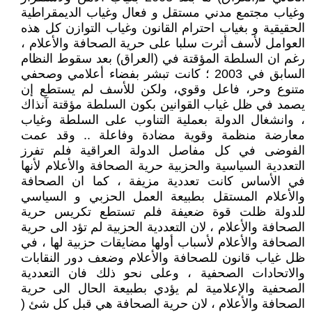
وغياب مجتمع مدني مستقل و فعال وغياب الديمقراطية
الحقيقية و بغياب احترام القانون وغياب التوازن كل هذه
العوامل لأسف أثرت سلبا على حرية الصحافة والأعلام ،
رغم ان السلطة المؤقتة في (العراق) بعد سقوط النظام
السابق في 2003 ؛ كانت تبشر بفضاء أعلامي وصحفي
متنوع وحر، فاعل وقوي، ولكن للأسف لم يستطع إن
يصمد في ظل غياب القوانين بكون السلطة مؤقتة آنذاك
، وانشغال الدولة بعملية التناوب على السلطة وغياب
معارضة منظمة وقوية مضادة وفاعلة .. وقد عمت
الفوضى في كل مفاصل الدولة العراقية فلم تفرز
التعددية السياسية والحزبية حرية الصحافة والأعلام لأنها
في الأساس كانت تعددية مزيفة ، كما ان الصحافة
والأعلام المستقل بطبيعة العمل الحزبي و السياسي
للدولة ظلت قوة ضعيفة فلم تستطع تكريس حرية
الصحافة والأعلام ، لان التعددية الحزبية لم تؤد الى حرية
الصحافة والأعلام لأسباب أولها مضايقات حزبية لها ، في
ظل غياب قانون للصحافة والأعلام وضعف دور النقابات
والاتحادات الصحفية ، وعلى نحو ذلك فان التعددية
الصحفية والإعلامية لم يؤدي بطبيعة الحال الى حرية
الصحافة والأعلام ، لان حرية الصحافة هي قبل كل شئ (