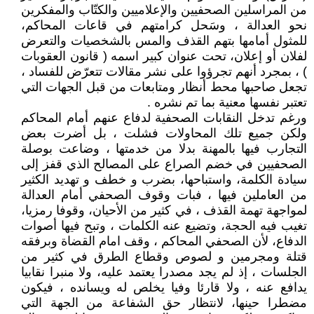
من المراسلين الصحفيين والإعلاميين والكتّاب والمفكرين
نحو العدالة ، وسَحل كرامتهم في قاعات المحاكم،
للمثول أمامها بتهم القذف والمس بالشخصيات والتعرض
لفلان أو إعلان، تحت عنوان كبير اسمه ( قانون العقوبات
) ، بمجرد أنهم تجرؤوا على نشر مقالات تتعرّض للفساد ،
تجعل صاحبها محط أنظار ومتابعات من قبل الجهات التي
تعتبر نفسها معنية بما تم نشره .
ورغم تدخل النقابات الصحفية لدفاع عنهم أمام المحاكم
ولكن جميع تلك المحاولات فشلت ، بل أضرت بعض
التجارب فيها بالمهنة بدلا من خدمتها ، وضاعت بوصلة
الصحفيين في خضم الصراع على المصالح الذي قفز إلى
سيادة الكلمة، واستباحها، بضرب و خطف و تهديد الكثير
من العاملين فيها ، فبات وقوف الصحفي أمام العدالة
لمواجهة تهمة القذف ، في كثير من الأحيان، وقوفا رمزيا،
تغيب فيه الحجة، وتضيع عنه الكلمات ، وتبح فيها أصوات
الدفاع، لأن الصحفي المحاكم ، وقف امام القضاة وبرفقه
قتلة ومجرمين و لصوص وقطاع الطرق في كثير من
الجلسات ، إذ لم يجد مصدرا يعتمد عليه، ولا منبرا نقابيا
يدافع عنه ، ولا قارئا وفيا يخلص له ويسانده ، فيكون
مضطرا حينها، لانتظار حق الشفاعة من الجهة التي