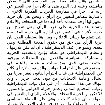
، فيبقى هناك دائما بعض من المواضيع التي لا يمكن
مناقشته وعليه فان الفرد متى ما كان حرا في التعبير عن
رأيه كان حرا في ممارسة الحريات الفكرية الأخرى ،
باعتبارها مظاهر للتعبير عن الرأي ، ونحن نعي بان حرية
التعبير لها أوجه متعددة تأخذ أبعادها في الصحافة والأعلام
وتستند هذه الحرية على حرية الرأي وهي تندرج من
حرية الأفراد في التعبير عن أرائهم الى حرية المؤسسة
التي تتمتع بها وسائل الأعلام ، ومن هنا نستطيع القول بان
حرية الرأي هي حق من حقوق المدنية المطلقة وهي
تتغذى وتنمو في كنف الديمقراطية ، ان لم تكن تلازمها ،
والنظام الديمقراطي هو نظام يؤمن بالتعددية الحزبية
والمشاركة السياسية والفصل بين السلطات وبوجود
مجتمع مدني قوي بمؤسسات مستقلة وفاعلة في
المجتمع في ظل احترام للقوانين والدستور ، لان أي كلام
عن الديمقراطية في غياب احترام القانون يعتبر ضربا من
الخيال وإقامة الانتخابات من دون تدخل حزبي ، وأي
انتهاك في هذا المسلك ، أي في ظل غياب الديمقراطية
وغياب المجتمع المدني وعدم احترام القوانين والدستور،
فلا تكريس لحرية الصحافة والأعلام والرأي او التعبير في
الدولة ، أي دولة كانت ، وفي ظل الفضاء السياسي
الحالي لـ(العراق) ما بعد 2003 بغياب الأمن ولاستقرار