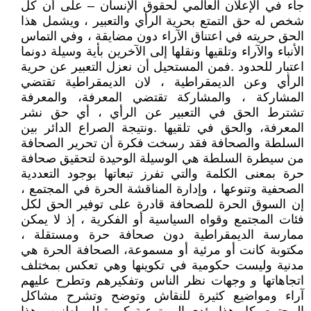
جاء في الإعلان العالمي لحقوق الإنسان – على أن كل
شخص له حق التمتع بحرية الرأي والتعبير ، ويشمل هذا
الحق حريته في اعتناق الآراء دون مضايقة ، وفي التماس
الأنباء والآراء وتلقيها ونقلها إلى الآخرين بأية وسيلة دونما
اعتبار للحدود .فمن المستحيل أن نعزل التعبير عن حرية
الرأي وعن الديمقراطية ، لان الديمقراطية تقتضي
المشاركة ، والمشاركة تقتضي المعرفة، والمعرفة
تشترط الحق في التعبير عن الرأي ، أي حق نشر
المعرفة، والحق في تلقيها .ونتيجة الصراع الدائر بين
السلطة والصحافة فقد رسخت فكرة أن تحرير الصحافة
من سيطرة السلطة هي الوسيلة الوحيدة لتحقيق صحافة
حرة بمعنى الكلمة والتي تفرز تبعاتها بوجود التعددية
الصحفية وتنوعها ، وإدارة المناقشة الحرة في المجتمع ،
إن السوق الحرة للصحافة قادرة على توفير الحق لكل
فئات المجتمع وقواه السياسية أو الفكرية ، إذ لا يمكن
ممارسة الديمقراطية دون صحافة حرة ومستقلة ،
مكتوبة كانت أو مرئية أو مسموعة، الصحافة الحرة هي
مدنية وليست حكومية في تكوينها وهي تعكس بمختلف
اتجاهاتها و وجهات نظر الناس وتفكيرهم وتطرح عليهم
آراء ومواضيع كثيرة للنقاش وتوضح وتشرح مشاكل