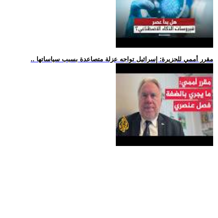
.. مقرر أممي للجزيرة: إسرائيل تواجه عزلة متصاعدة بسبب سياساتها