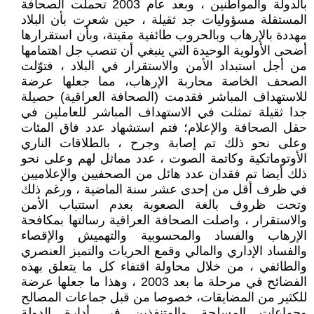
بالدولة والمواطنين ، وبعد عام 2003 تحملت الصحافة
المستقلة مسؤوليات جد ثقيلة ، حين شعرت بأن البلاد
مهددة بالإرهاب وبالحروب طائفية مقيتة، وبأن استقرارها
أضحى الأولوية الوحيدة التي ينبغي أن تنصب جل اهتمامها
من أجل استبداد الأمن والاستقرار في البلاد ، فتوّلت
الصحف الخاصة محاربة الإرهاب، مما جعلها عرضة
للاستهداف المباشر فقدمت (الصحافة العراقية) حصيلة
جدا ثقيلة تمثلت في الاستهداف المباشر للعاملين في
حقل الصحافة والإعلام؛ فتم استشهاد عدد فاق المئات
وعلى نحو ذلك تم إصابة وجرح ، بالطلاقات الناري
الأوتوماتكية وكاتمة الصوت ، عدد مماثل لهم وعلى نحو
ذلك أيضا تم فقدان عدد هائل من الصحفيين والإعلاميين
في ظرف أقل من إحدى عشر سنة الماضية ، ورغم ذلك
وتحت ظروف بالغة الصعوبة بعدم استتباب الأمن
والاستقرار ، واصلت الصحافة العراقية رسالتها بمكافحة
الإرهاب والفساد والمحسوبية والتهميش والإقصاء
والفساد الإداري والمالي وقمع الحريات والتميز العنصري
والطائفي ، من خلال محاولة اقتفاء كل ما يتعلق بهذه
الفضائح في مرحلة ما بعد 2003 ، وهذا ما جعلها عرضة
للكثير من المضايقات، خصوصا من قبل جماعات المصالح
وجماعات المسلحة والمتنفذين في أدارة الدولة