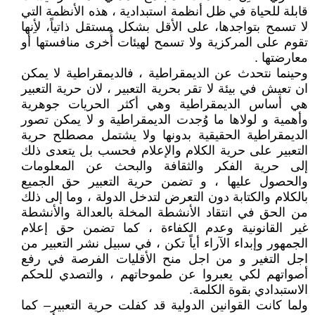
قابلة للحياة في ظل أنظمة استبدادية ، هذه الأنظمة التي
لا تسمح بتواجدها، على الأقل بشكل مستقل ذاتياً، لأِنها
تقوم على المركزية ولا تسمح لهيئات أُخرى منافستها أو
معارضتها .
وحينما نتحدث عن الديمقراطية ، فالديمقراطية لا يمكن
ان تعيش في بيئة لا تقر بحرية التعبير ، لان حرية التعبير
هي أساس الديمقراطية وهي أكثر الحريات جوهرية
وأهمية و لولاها ما وُجدت الديمقراطية و لا يمكن تصور
الديمقراطية الحقيقية بدونها ولا يشتمل مصطلح حرية
التعبير على حرية الكلام والإعلام فحسب بل يتعدى ذلك
إلى حرية الفكر والثقافة والبحث عن المعلومات
والحصول عليها ، و تضمن حرية التعبير حق الجميع
بالكلام والكتابة دون التعرض لتدخل الدولة ، وما إلى ذلك
من الحق في انتقاد الأنشطة المخلة بالعدالة والأنشطة
غير القانونية وعدم الكفاءة ، كما تضمن حق إعلام
الجمهور وإبداء الآراء أياً تكن ، في سبيل نشر التعبير من
اجل التغير و من اجل منح الأقليات الفرصة في رفع
أصواتهم لكي يعبروا عن طموحاتهم ، والتصدي للحكم
الاستبدادي بقوة الكلمة.
ولما كانت القوانين الدولية قد كفلت حرية التعبير– كما