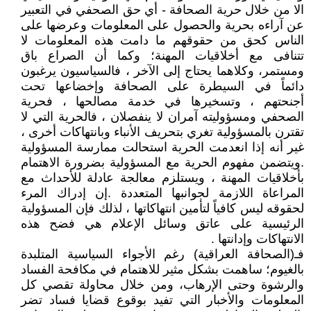
الا من خلال حرية الصحافة - أي حق الصحفي في التعبير
عن آراءه بحرية والحصول على المعلومات وعرضها على
الناس كحق من حقوقهم ما دامت هذه المعلومات لا
تتنافى مع أخلاقيات المهنة؛ وكما أن الصراع باق
ومستمر، وكلاهما يحتاج إلى الآخر ، فالسياسيون يرغبون
دائماً في السيطرة على الصحافة وإخضاعها تحت
أجنحتهم ، وتسخيرها في خدمة مصالحها ، فحرية
الصحفي ومسؤوليته آمران لا ينفصلان ، فالحرية التي لا
تقترن بالمسؤولية تغري بتحريف الأنباء وبانتهاكات أخرى ،
غير أنه إذا انعدمت الحرية استحالت ممارسة المسؤولية
.ويتضمن مفهوم الحرية مع المسؤولية بضرورة الاهتمام
بأخلاقيات المهنة ، ويستلزم معالجة عادلة للأحداث مع
المراعاة اللازمة لجوانبها المتعددة .إن إدراك المرء
لحقوقه ليس كافياً لتأمين انتهاكاتها ، لذلك فإن المسؤولية
الرئيسية على عاتق وسائل الإعلام هي فضح هذه
الانتهاكات وإدانتها .
فـ(الصحافة العراقية) رغم الأجواء السياسية المتلبدة
بالغيوم؛ ساهمت بشكل مثير للاهتمام في مكافحة الفساد
والرشوة وحتى الإرهاب، ومن خلال محاولة تقصي كل
المعلومات والأخبار التي تفيد بوقوع قضايا فساد تضر