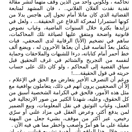
تحاكمه ، ولكوني واحد من الذين وقف متهما لنشر مقالة
نقدية نقدت ألفلان الفلاني.. ، فان المشهد لمتابعة
القضائية الذي كان ماثلا أمام تحول إلى هاجس بدلا من
كونها استمرارا لمعركة الدفاع عن الحقيقة... ، ولعل في
تزايدها بكثرة خلال السنوات الماضية، وغياب نصوص
قانونية واضحة ومتفق عليها لصياغة تلك المحاكمات،
ساهم في تضخيم (الأنا) الرقابية لدى الصحفي، فبات
يتكفل بعدّ أنفاسه قبل أن يعدّها الآخرون له ، ويضع ألف
خط أحمر أمام كتاباته، درءا للشبهات والملاحقات وحماية
لنفسه من التجريح والشتائم في غرف التحقيق قبل
سياق القضية إلى المحاكم ، ولو كان ذلك على حساب
حريته في قول الحقيقة.....!
ورغم أن التصرف الأخير يتعارض مع الحق في الإعلام ،
إلاّ أن الصحفيين يرون أنهم في ذلك، يتعاملون بواقعية مع
مثل هذه الأمور، فالحق في الكرامة الشخصية أسبق من
كل الحقوق، وعليه، شهدنا الكثير من صور الارتجالية في
العمل، وغياب التوثيق في نقل المعلومات، وبيع الضمير
لمن يدفع أكثر، وعرض العقل في مزاد علني أو سرّي
رخيص، عبر أكثر من موقف، بشيء جعل من المهنة
مقبلة على ما هو أمرّ وأصعب وأخطر مما هي فيه الآن .
ومن خلال هذا الواقع تأتي أهمية تشريع قوانين رغم ان