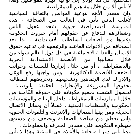
المجتمع، كل هذا يؤدي إلى توعية كبيرة للمواطنين وهذا
لا يأتي ألا من خلال مفاهيم الديمقراطية .
وان مصدر الأهم لتوعية المواطن بالثقافة السياسية
لأغلب الناس تأتي في الغالب من الصحافة ، هذه
المدرسة الديمقراطية حيوية لشحذ عقول الناس
وضمائرهم للدفاع عن حقوقهم أمام جبروت الحكومة
وغيرها من أصحاب السلطات الاستبدادية ، لذا تعد
الصحافة من الأدوات الفاعلة والرئيسية في تدعيم حقوق
الإنسان والعدالة الاجتماعية في كل دول العالم سواء من
خلال مطالبها من الأنظمة الاستبدادية الحرية
والديمقراطية ، أو من خلال إبرازها للسلبيات وجوانب
الضعف للأنظمة الدكتاتورية ، ومن واجبها رفع الوعي
والإدراك لدى الجماهير وتشجيعهم وتحريضهم للمطالبة
بحقوقها المشروعة والإنجازات الحقيقة والوطنية ،
لحصول الشعب بجميع مكوناته على حقوقه الكاملة من
خلال الممارسات الديمقراطية داخل الهيئات والمؤسسات
الحكومية والمنظمات المدنية ، فضلاً أن وسائل الاتصال
الحديثة ومن بينها الفضائيات والإنترنت والتلفونات الخلوية
واتي تعظم من سلطة الصحافة وتضعف من مستوى
سيطرة الحكومة على مصادر المعرفة والمعلومات .
وهنا يأتي دور الصحافة والأعلام في التوعية وهذا لا يأتي