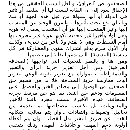
الصحفيين في (العراق)، و لعل السبب الحقيقي في هذا
الإخفاق يعود إلى أن النقابة ليست لها أي سلطة أو تأثير
في الدولة أو أنها ممولة من قبل هذه الجهة أو تلك
وبالتالي تقع تحت تأثيرها ، والفرق الوحيد بين المنتسب
إليها وغير المنتسب إليها هو أن المنتسب يعطى له هوية
وهي أولا وأخيرا غير مجديه بكونها هوية غير معترف بها
أمام السلطات وهي لا تقدم ولا تأخر من شيء ، وكذلك
بأن الأول ملزم بدفع اشتراك سنوي والمشاركة في كل
مناسبة (التنديدية)؛ التي تدعو النقابة إلى تنظيمها.
ومن هنا و بالنظر للتحديات التي تواجهها (الصحافة
العراقية) ومن أجل تعزيز حرية الرأي والتعبير
والديمقراطية ، بموازاة مع تعزيز تقوية الوعي بتعزيز
آليات ممارسة حرية الصحافة، فلا بد من تنظيم حق
الصحفي في الوصول إلى مصادر الخبر والحصول على
المعلومات ودعم حق النقد، بما هو حق مرتبط بحرية
الصحافة، فهذه الأخيرة ليست مجرد ناقلة للأخبار
والمعلومات، بل تكتسب مصداقيتها بما تقدمه من
تحاليل، وتعليقات وانتقادات ...وان يتم معالجة إشكالية
القذف عن طريق النشر بدل القضاء . وان يتم أعطاء
أولوية دعم المهنية وأخلاقيات المهنة، وذلك يقتضي