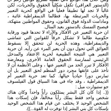
(الدستور العراقي) تكفل شكلياً الحقوق والحريات، لكن
غالباً لا تجد لها تطبيقاً فعلياً في الواقع كحرية التعبير
والحريات المرتبطة بها، فطالما الديمقراطية غائبة ،
ومادامت الدولة فوق القانون، وحقوق المواطنين منتهكة،
فيصبح التمسك بالدستور بعيد المنال.
ان حرية التعبير عن الأفكار والآراء لا تحدها قيود ورقابة
حكومية طالما لا تشكل خرقاً للقوانين التي تتماشى
والديمقراطية، وهذه الحرية لن تتحقق إلا بسقوط
العوائق التي تحول دون أن يعبر المرء عن رأيه. ان حرية
التعبير هي النتيجة الطبيعية لحرية الاعتقاد والمدخل
الرئيسي لممارسة الحقوق العامة الأخرى، ومعارضة
الأفكار لا تبرر الحد من التعبير عنها ، وعلى الأنظمة أن لا
تأخذ على عاتقها مجرد دور المنظم لحق التعبير بل أن
تمارس دوراً حيادياً حيالها. كما تعد حرية التعبير أم
الديمقراطية ، وقد جاء في هذا السياق قول الفيلسوف
جو ستيوارت ميل :
((.. إذا كان كل البشر يمتلكون رأياً واحداً وكان هناك
شخص واحد فقط يملك رأياً مخالفاً، فإن إسكات هذا
الشخص الوحيد لا يختلف عن قيام هذا الشخص الوحيد
بإسكات كل بني البشر إذا توفرت له القوة...)).