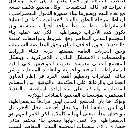
الأنظمة الليبرالية أو مجتمع معين، بل هي قيما .. ومبادئ
، تتواجد في كافة المجتمعات ، وكل مجتمع يتكيف نفسه
مع هذه القيم ويطورها لبناء مسيرة التحول الديمقراطي ،
ارتباطا بمرحلة التطور والبيئة الاجتماعية ، كما أن العملية
الديمقراطية تتطلب بدءاً بتواجد أحزاب سياسية وأن
تكون هذه الأحزاب ديمقراطية ، لكي تتم عملية بناء
المجتمع المدني المعاصر وفق شروط ومواصفات عديدة
كالتعددية وقبول اختلاف الرأي وحق المعارضة السلمية ،
وحق الحريات العامة بضمنتها حرية إنشاء الروابط
والمنظمات ، الاستقلال الذاتي ، اللامركزية ، ويشكل
المجتمع المدني مدرسة لتدريب المواطنين على القيم
الديمقراطية ،المحبة والخيرية والتعاضد المتبادل، ونشر
ثقافة المبادرات وتعظيم أهمية الفرد في إطار التعاون
الجماعي والرقابة على الحكومة، والتوفيق بين المصالح
المتضاربة، والتأكيد على بناء إرادة المواطنة، والتغذية
المستمرة لمؤسسات المجتمع بالقيادات المدرَّبة.
ونؤكد هنا بان المجتمع المدني ليس مرادفاً للديمقراطية،
أي ليس منافساً لها، ولا يحل أحدهما محل الآخر، بل
تتواجدان معاً، بمعنى أنهما متكاملان. لكن الأمر المهم هو
الديمقراطية أولاً، ففي غيابها يصعب بناء مجتمع مدني
حضاري ، لأِن منظمات المجتمع المدني المعاصر ليست