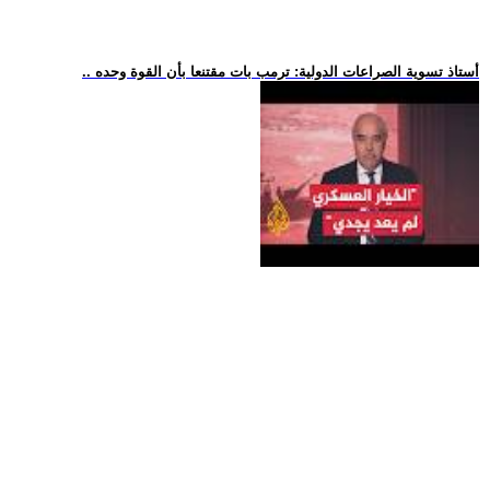
.. أستاذ تسوية الصراعات الدولية: ترمب بات مقتنعا بأن القوة وحده