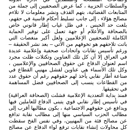
والسلطات الحزبية ، كما عرض الصحفيين إلى جملة من
المتابعات القضائية، بتهم القذف ونشر معلومات لا تلاءم
مصالح هؤلاء ، إلى جانب تسليط أحكام قاسية في حقهم،
بلغت حد الحبس ، في ظل غياب إطار قانوني خاص
بالصحافة والأعلام أو جهة تعمل على توفير الحماية
الكاملة للصحفيين الإعلاميين ولعل أكبر منغصات التي
باتت تلاحقهم هو تخوفهم من الآتي – بعد نشر الحقيقة –
ورغم تأسيس نقابات واتحادات صحفية وإعلامية عديدة
في العراق إلا أن كل تلك العناوين وتكتلات ظلت مجرد
اسم لعنوان الدفاع عن حقوق الصحافيين والإعلاميين ،
وكل تلك الأسماء هي عناوين لفشل مهنيي القطاع في
صناعة أطار نقابي يأخذ لهم حقوقهم رغم أن حقوق عدد
من القطاعات ينسب إلى الصحافيين فضل المساهمة
في تحقيقها.
فمنذ بداية التعددية الإعلامية فشلت (الصحافة العراقية)
في تأسيس إطار نقابي قوي يتبنى الدفاع للعاملين فيها
ويدافع عن حقوقهم الاجتماعية ، بكون مطالبها أقرب إلى
مطالب الحزب السياسي منها إلى مطالب نقابة تدافع
عن مصالح فئة من المهنيين، وفي نفس الفخ سقطت
كل محاولات إنشاء نقابات ترفع لواء الدفاع عن مصالح