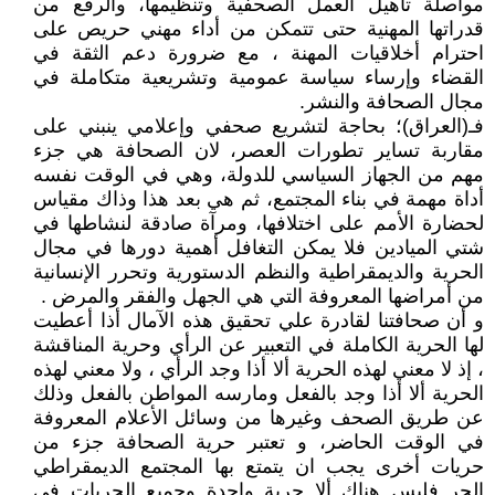
مواصلة تأهيل العمل الصحفية وتنظيمها، والرفع من
قدراتها المهنية حتى تتمكن من أداء مهني حريص على
احترام أخلاقيات المهنة ، مع ضرورة دعم الثقة في
القضاء وإرساء سياسة عمومية وتشريعية متكاملة في
مجال الصحافة والنشر.
فـ(العراق)؛ بحاجة لتشريع صحفي وإعلامي ينبني على
مقاربة تساير تطورات العصر، لان الصحافة هي جزء
مهم من الجهاز السياسي للدولة، وهي في الوقت نفسه
أداة مهمة في بناء المجتمع، ثم هي بعد هذا وذاك مقياس
لحضارة الأمم على اختلافها، ومرآة صادقة لنشاطها في
شتي الميادين فلا يمكن التغافل أهمية دورها في مجال
الحرية والديمقراطية والنظم الدستورية وتحرر الإنسانية
من أمراضها المعروفة التي هي الجهل والفقر والمرض .
و أن صحافتنا لقادرة علي تحقيق هذه الآمال أذا أعطيت
لها الحرية الكاملة في التعبير عن الرأي وحرية المناقشة
، إذ لا معني لهذه الحرية ألا أذا وجد الرأي ، ولا معني لهذه
الحرية ألا أذا وجد بالفعل ومارسه المواطن بالفعل وذلك
عن طريق الصحف وغيرها من وسائل الأعلام المعروفة
في الوقت الحاضر، و تعتبر حرية الصحافة جزء من
حريات أخرى يجب ان يتمتع بها المجتمع الديمقراطي
الحر فليس هناك ألا حرية واحدة وجميع الحريات في