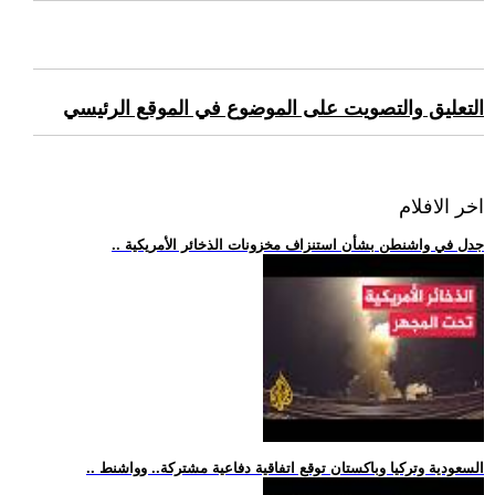
التعليق والتصويت على الموضوع في الموقع الرئيسي
اخر الافلام
.. جدل في واشنطن بشأن استنزاف مخزونات الذخائر الأمريكية
.. السعودية وتركيا وباكستان توقع اتفاقية دفاعية مشتركة.. وواشنط