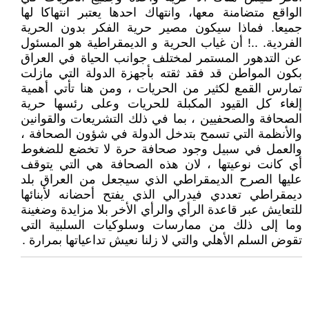
الواقع متضامنة معها، وانتهاك احدها يعتبر انتهاكا لها
جميعا. فماذا سيكون مصير حرية الفكر بدون الحرية
الفردية. ..! أن غياب الحرية و الديمقراطية هو المسئول
عن التدهور المستمر لمختلف جوانب الحياة في العراق
بكون المواطن قد فقد ثقته بأجهزة الدولة التي مازلت
تمارس القمع لكثير من الحريات ، ومن هنا تأتي أهمية
إلغاء كل القيود المكبلة للحريات وعلى رئسها حرية
الصحافة والصحفيين ، بما في ذلك التشريعات والقوانين
والأنظمة التي تسمح بتدخل الدولة في شؤون الصحافة ،
والعمل في سبيل وجود صحافة حرة لا تخضع للضغوط
أي كانت نوعيتها ، لان هذه الصحافة هي التي يتوقف
عليها الصرح الديمقراطي الذي سيجعل من العراق بلد
ديمقراطي تعددي فيدرالي الذي يفتح أحضانه لأبنائها
للتعايش عبر قاعدة الرأي والرأي الأخر بلا مزايدة وضغينة
وما إلى ذلك من ممارسات وسلوكيات السلبية التي
تقوض السلم الأهلي والتي لا زلنا نعيش تداعياتها بمرارة .