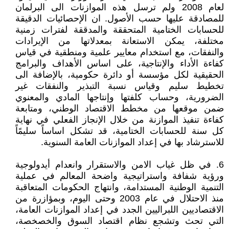
لعام 2008 ولم ترسل هذه الموازنات الى البرلمان
للمصادقة عليها حسب الأصول. ان الإحصائيات الدقيقة
للحسابات الختامية المتحققة والمدققة لفترات زمنية
مختلفة، يمكن الاستعانة بمعدلاتها من الإيرادات
والنفقات، مع استخدام معايير علمية ومنطقية في قياس
كفاءة الأداء والإنتاجية، على اساس الأهداف والبرامج
الحقيقية لكل مؤسسة أو دائرة حكومية، بالإضافة الى
تخطيط سليم وقياس نسبة التبذير والنفقات غير
الضرورية، وحساب كلفتها وإنتاجها المادي والمعنوي
ضمن موقعها من مخطط الاقتصاد الوطني، ومتابعة
كفاءة تنفيذ الموازنة من خلال الإنجاز الفعلي في نهاية
كل سنة للحسابات الختامية، قد تشكل اساساً سليمًاً
للاسترشاد بها في إعداد الموازنات العامة السنوية.
6. في ظل غياب الامن والاستقرار وانعدام أيدولوجية
ورؤية شفافة واستراتيجية واضحة المعالم في عملية
التنمية الوطنية المستدامة، وانتهاج الحكومات المتعاقبة
منذ الاحتلال في عام 2003 وحتى اليوم، وبمؤازرة من
الاقتصاديين اللبراليين الجدد في إعداد الموازنات العامة،
التي تحث وتشجع نظام اقتصاد السوق والخصخصة،