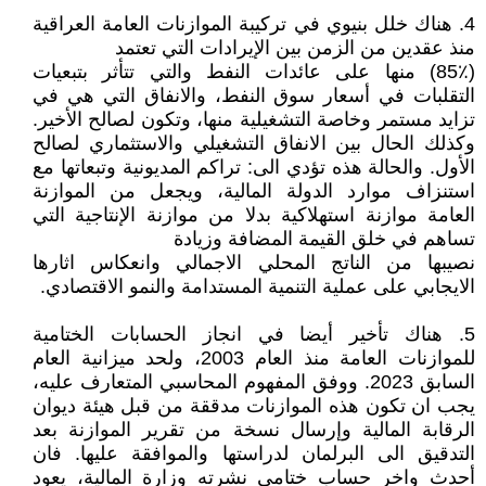
4. هناك خلل بنيوي في تركيبة الموازنات العامة العراقية
منذ عقدين من الزمن بين الإيرادات التي تعتمد
(85٪) منها على عائدات النفط والتي تتأثر بتبعيات
التقلبات في أسعار سوق النفط، والانفاق التي هي في
تزايد مستمر وخاصة التشغيلية منها، وتكون لصالح الأخير.
وكذلك الحال بين الانفاق التشغيلي والاستثماري لصالح
الأول. والحالة هذه تؤدي الى: تراكم المديونية وتبعاتها مع
استنزاف موارد الدولة المالية، ويجعل من الموازنة
العامة موازنة استهلاكية بدلا من موازنة الإنتاجية التي
تساهم في خلق القيمة المضافة وزيادة
نصيبها من الناتج المحلي الاجمالي وانعكاس اثارها
الايجابي على عملية التنمية المستدامة والنمو الاقتصادي.
5. هناك تأخير أيضا في انجاز الحسابات الختامية
للموازنات العامة منذ العام 2003، ولحد ميزانية العام
السابق 2023. ووفق المفهوم المحاسبي المتعارف عليه،
يجب ان تكون هذه الموازنات مدققة من قبل هيئة ديوان
الرقابة المالية وإرسال نسخة من تقرير الموازنة بعد
التدقيق الى البرلمان لدراستها والموافقة عليها. فان
أحدث واخر حساب ختامي نشرته وزارة المالية، يعود