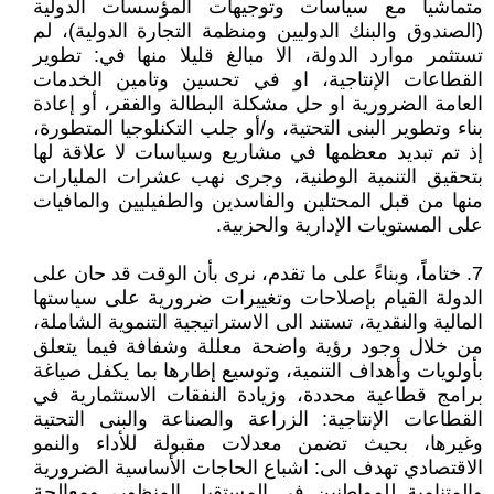
متماشيا مع سياسات وتوجيهات المؤسسات الدولية
(الصندوق والبنك الدوليين ومنظمة التجارة الدولية)، لم
تستثمر موارد الدولة، الا مبالغ قليلا منها في: تطوير
القطاعات الإنتاجية، او في تحسين وتامين الخدمات
العامة الضرورية او حل مشكلة البطالة والفقر، أو إعادة
بناء وتطوير البنى التحتية، و/أو جلب التكنلوجيا المتطورة،
إذ تم تبديد معظمها في مشاريع وسياسات لا علاقة لها
بتحقيق التنمية الوطنية، وجرى نهب عشرات المليارات
منها من قبل المحتلين والفاسدين والطفيليين والمافيات
على المستويات الإدارية والحزبية.
7. ختاماً، وبناءً على ما تقدم، نرى بأن الوقت قد حان على
الدولة القيام بإصلاحات وتغييرات ضرورية على سياستها
المالية والنقدية، تستند الى الاستراتيجية التنموية الشاملة،
من خلال وجود رؤية واضحة معللة وشفافة فيما يتعلق
بأولويات وأهداف التنمية، وتوسيع إطارها بما يكفل صياغة
برامج قطاعية محددة، وزيادة النفقات الاستثمارية في
القطاعات الإنتاجية: الزراعة والصناعة والبنى التحتية
وغيرها، بحيث تضمن معدلات مقبولة للأداء والنمو
الاقتصادي تهدف الى: اشباع الحاجات الأساسية الضرورية
والمتنامية للمواطنين في المستقبل المنظور، ومعالجة