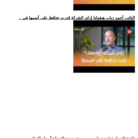
.. النائب أحمد دياب هيقولنا إزاي الشركة قدرت تحافظ على أسمها في