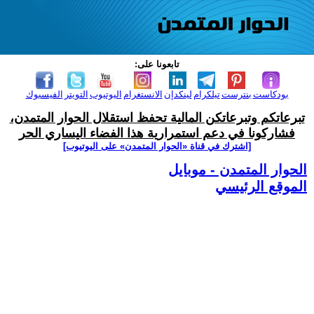
تابعونا على:
بودكاست
بنترست
تيلكرام
لينكدإن
الانستغرام
اليوتيوب
التويتر
الفيسبوك
تبرعاتكم وتبرعاتكن المالية تحفظ استقلال الحوار المتمدن،
فشاركونا في دعم استمرارية هذا الفضاء اليساري الحر
[اشترك في قناة ‫«الحوار المتمدن» على اليوتيوب]
الحوار المتمدن - موبايل
الموقع الرئيسي