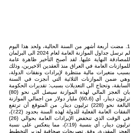
1. مضت أربعة أشهر من السنة الحالية، ولحد هذا اليوم
لم ترسل جداول الموازنة العامة لعام 2024 الى البرلمان
للمصادقة النهاية عليها. لقد أصبح التأخير ظاهرة عامة
للموازنات العامة في العراق منذ العقدين الاخيرين، وذلك
بسبب متغيرات مالية منتظرة لإيرادات ونفقات الدولة،
وهي ضمن الموازنات الثلاثية التي أنجزت في السنة
السابقة، وتحتاج الى التعديلات بسبب: تقديرات الحكومة
بان العجز المالي لهذه الموازنة سيصل الى نحو (80)
ترليون دينار، أي (60،6) مليار دولار من اجمالي الموازنة
البالغة نحو (228) ترليون دينار. من المتوقع أن ترتفع
النفقات العامة الفعلية للدولة لهذه السنة بحدود (22٪)،
في الوقت الذي تنخفض الإيرادات العامة بحوالي (26)
ترليون دينار، أي بنسبة (19٪)، مما ينعكس على نسبة
العجز المقدرة، وفق تصريحات صحافية لوزير التخطيط