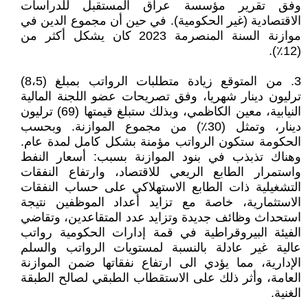
وفق تقرير مؤسسة عراق المستقبل للدراسات
الاقتصادية (غير الحكومية). في حين أن مجموع الدين في
موازنة السنة المنصرمة 2023 كان يشكل أكثر من
(12٪).
3. من المتوقع زيادة متطلبات الرواتب بمبلغ (8،5)
ترليون دينار شهريا، وفق تصريحات عضو اللجنة المالية
النيابية، معين الكاظمي، وبذلك ستبلغ قيمتها (69) ترليون
دينار، وتمثل (30٪) من مجموع الموازنة. وبحسب
الحكومة ستكون الرواتب مؤمنة بشكل كامل لمدة عام.
وهناك تذبذب في بنود الموازنة بسبب: أسعار النفط
واستمرار الطابع الريعي للاقتصاد، وارتفاع النفقات
التشغيلية ذات الطابع الاستهلاكي على حساب النفقات
الاستثمارية، خاصة مع تزايد أعداد الموظفين نتيجة
استحداث وظائف جديدة وتزايد عدد المتقاعدين، وتقاضي
الفيئة البيروقراطية في قمة إدارات الحكومية رواتب
عالية غير عادلة بالنسبة لمستويات الرواتب والسلم
الإدارية، مما يؤدي الى ارتفاع نفقاتها ضمن الموازنة
العامة، وأثر ذلك على الاستقطاب الطبقي لصالح الطبقة
الغنية.