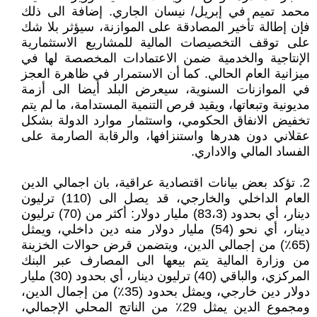
محمد تميم في إبريل/ نيسان الجاري. إضافة الى ذلك
فإن إطالة تأخير المصادقة على الموازنة، سيؤثر بلا شك
على توقف التخصيصات المالية للمشاريع الاستثمارية
الإنتاجية والخدمية ضمن الاعتمادات المخصصة لها في
ميزانية العام الحالي. كما أن الاستمرار في ظاهرة العجز
في الموازنات السنوية، سيعرض البلد أيضا الى أزمة
مديونية وتبعاتها، ويقيد فرص التنمية المستدامة، ما لم يتم
تخفيض الانفاق الحكومي، واستثمار موارد الدولة بشكل
عقلاني دون هدرها واستنزافها، والرقابة الصارمة على
الفساد المالي والاداري.
2. تؤكد بعض بيانات اقتصادية عراقية، بان اجمالي الدين
العام الداخلي والخارجي، قد يصل الى (110) ترليون
دينار، أي بحدود (83،3) مليار دولار: أكثر من (70) ترليون
دينار، أي نحو (54) مليار دولار منه دين داخلي، ويمثل
(65٪) من إجمالي الدين، ويتضمن قرض حوالات الخزينة
من وزارة المالية يتم بيعها الى المصارف عبر البنك
المركزي، والباقي (40) ترليون دينار، أي بحدود (30) مليار
دولار دين خارجي، ويمثل بحدود (35٪) من إجمال الدين،
ومجموع الدين يمثل 29٪ من الناتج المحلي الإجمالي،