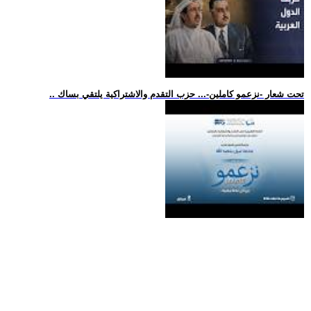
.. تحت شعار -نزعمو كاملين-... حزب التقدم والاشتراكية يلتقي بساك