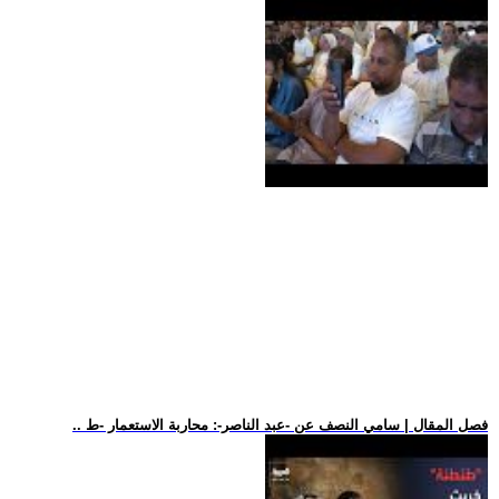
.. فصل المقال | سامي النصف عن -عبد الناصر-: محاربة الاستعمار -ط