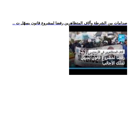
.. صدامات بين الشرطة وآلاف المتظاهرين رفضا لمشروع قانون يسهّل ت