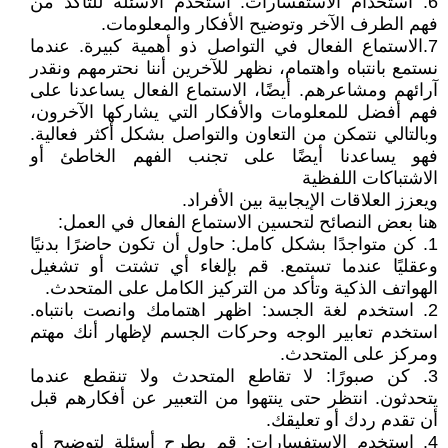
6. استخدام الاستفسارات: استخدم الأسئلة للتأكد من
فهم الطرف الآخر وتوضيح الأفكار والمعلومات.
7.الاستماع الفعال في التواصل ذو أهمية كبيرة. عندما
نستمع بانتباه واهتمام، نظهر للآخرين أننا نحترمهم ونقدر
آرائهم ومشاعرهم. أيضًا، الاستماع الفعال يساعدنا على
فهم أفضل للمعلومات والأفكار التي يشاركها الآخرون،
وبالتالي نتمكن من التعاون والتواصل بشكل أكثر فعالية.
فهو يساعدنا أيضًا على تجنب الفهم الخاطئ أو
الاشتباكات اللفظية
ويعزز العلاقات الإيجابية بين الأفراد.
هنا بعض النصائح لتحسين الاستماع الفعال في العمل:
1. كن متواجدًا بشكل كامل: حاول أن تكون حاضرًا بدنيًا
وعقليًا عندما تستمع. قم بإلغاء أي تشتت أو تشغيل
الهواتف الذكية وتأكد من التركيز الكامل على المتحدث.
2. استخدم لغة الجسد: اظهر اهتمامك وانصت بانتباه.
استخدم تعابير الوجه وحركات الجسم لإظهار أنك مهتم
ومركز على المتحدث.
3. كن صبورًا: لا تقاطع المتحدث ولا تنقطع عندما
يتحدثون. انتظر حتى ينتهوا من التعبير عن أفكارهم قبل
أن تقدم ردك أو تعليقك.
4. استخدم الاستفسارات: قم بطرح أسئلة لتوضيح أو