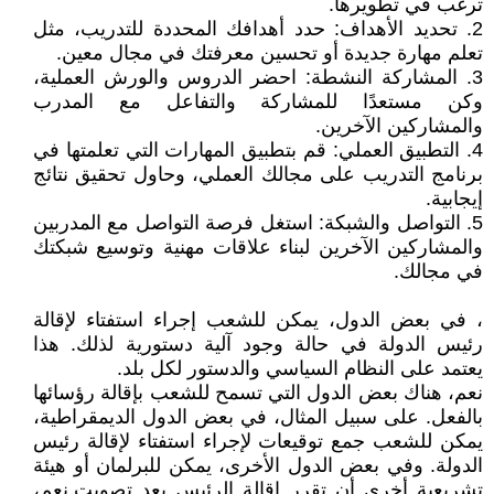
ترغب في تطويرها.
2. تحديد الأهداف: حدد أهدافك المحددة للتدريب، مثل
تعلم مهارة جديدة أو تحسين معرفتك في مجال معين.
3. المشاركة النشطة: احضر الدروس والورش العملية،
وكن مستعدًا للمشاركة والتفاعل مع المدرب
والمشاركين الآخرين.
4. التطبيق العملي: قم بتطبيق المهارات التي تعلمتها في
برنامج التدريب على مجالك العملي، وحاول تحقيق نتائج
إيجابية.
5. التواصل والشبكة: استغل فرصة التواصل مع المدربين
والمشاركين الآخرين لبناء علاقات مهنية وتوسيع شبكتك
في مجالك.
، في بعض الدول، يمكن للشعب إجراء استفتاء لإقالة
رئيس الدولة في حالة وجود آلية دستورية لذلك. هذا
يعتمد على النظام السياسي والدستور لكل بلد.
نعم، هناك بعض الدول التي تسمح للشعب بإقالة رؤسائها
بالفعل. على سبيل المثال، في بعض الدول الديمقراطية،
يمكن للشعب جمع توقيعات لإجراء استفتاء لإقالة رئيس
الدولة. وفي بعض الدول الأخرى، يمكن للبرلمان أو هيئة
تشريعية أخرى أن تقرر إقالة الرئيس بعد تصويت.نعم،