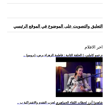
التعليق والتصويت على الموضوع في الموقع الرئيسي
اخر الافلام
.. (برومو) -نزعمو كاملين- | الحلقة الثانية : فاطمة الزهراء برص
.. شاهدوا أبرز لحظات اللقاء الجماهيري لحزب التقدم والاشتراكية ب