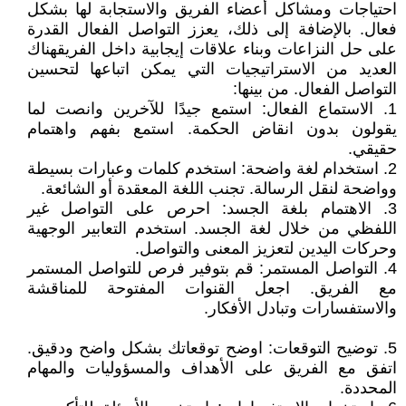
احتياجات ومشاكل أعضاء الفريق والاستجابة لها بشكل
فعال. بالإضافة إلى ذلك، يعزز التواصل الفعال القدرة
على حل النزاعات وبناء علاقات إيجابية داخل الفريقهناك
العديد من الاستراتيجيات التي يمكن اتباعها لتحسين
التواصل الفعال. من بينها:
1. الاستماع الفعال: استمع جيدًا للآخرين وانصت لما
يقولون بدون انقاض الحكمة. استمع بفهم واهتمام
حقيقي.
2. استخدام لغة واضحة: استخدم كلمات وعبارات بسيطة
وواضحة لنقل الرسالة. تجنب اللغة المعقدة أو الشائعة.
3. الاهتمام بلغة الجسد: احرص على التواصل غير
اللفظي من خلال لغة الجسد. استخدم التعابير الوجهية
وحركات اليدين لتعزيز المعنى والتواصل.
4. التواصل المستمر: قم بتوفير فرص للتواصل المستمر
مع الفريق. اجعل القنوات المفتوحة للمناقشة
والاستفسارات وتبادل الأفكار.
5. توضيح التوقعات: اوضح توقعاتك بشكل واضح ودقيق.
اتفق مع الفريق على الأهداف والمسؤوليات والمهام
المحددة.