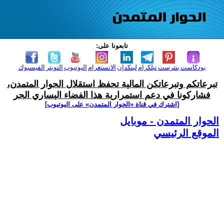
تابعونا على:
بودكاست
بنترست
تيلكرام
لينكدإن
الانستغرام
اليوتيوب
التويتر
الفيسبوك
تبرعاتكم وتبرعاتكن المالية تحفظ استقلال الحوار المتمدن،
فشاركونا في دعم استمرارية هذا الفضاء اليساري الحر
[اشترك في قناة ‫«الحوار المتمدن» على اليوتيوب]
الحوار المتمدن - موبايل
الموقع الرئيسي