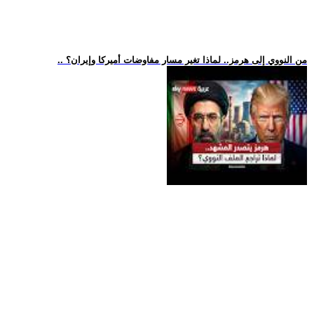
.. من النووي إلى هرمز.. لماذا تغير مسار مفاوضات أميركا وإيران؟