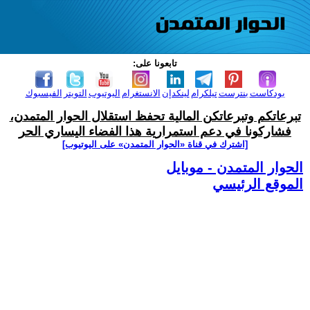
تابعونا على:
بودكاست
بنترست
تيلكرام
لينكدإن
الانستغرام
اليوتيوب
التويتر
الفيسبوك
تبرعاتكم وتبرعاتكن المالية تحفظ استقلال الحوار المتمدن،
فشاركونا في دعم استمرارية هذا الفضاء اليساري الحر
[اشترك في قناة ‫«الحوار المتمدن» على اليوتيوب]
الحوار المتمدن - موبايل
الموقع الرئيسي