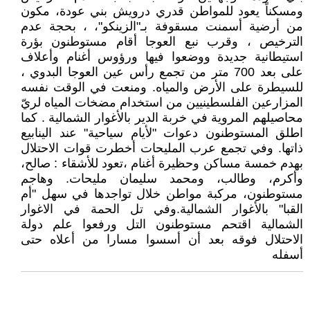
ومسكناً يعود للمواطن قدري درويش بني عودة، مكون
من أرضية أسمنت مسقوفة بـ"الزينكو"، ، بحجة عدم
الترخيص ، وقرب نبع العوجا أقام مستوطنون بؤرة
استيطانية جديدة ووضعوا فيها ورؤوس أغنام وأعلاف
على بعد 700 متر من تجمع رأس عين العوجا البدوي ،
للسيطرة على الأرض والمياه. ومنعت في الوقت نفسه
المزارعين الفلسطينيين من استخدام مضخات المياه لريّ
محاصيلهم المروية في خربة الدير بالأغوار الشمالية . كما
اطلق المستوطنون دعوات "لأيام سياحية" عند الينابيع
ذاتها. وفي تجمع عرب المليحات أخطرت قوات الاحتلال
بهدم خمسة مساكن وحظيرة أغنام ،تعود للأشقاء : صالح،
وأكرم، وطالب، ومحمد سليمان مليحات. وهاجم
مستوطنون، مركبة مواطن خلال تواجدها في سهل "أم
القبا" بالأغوار الشمالية.وفي تل الحمة في الاغوار
الشمالية اقتحم مستوطنون التل ورفعوا علم دولة
الاحتلال فوقه بعد أن أسسوا مسارا من أعلاه حتى
أسفله