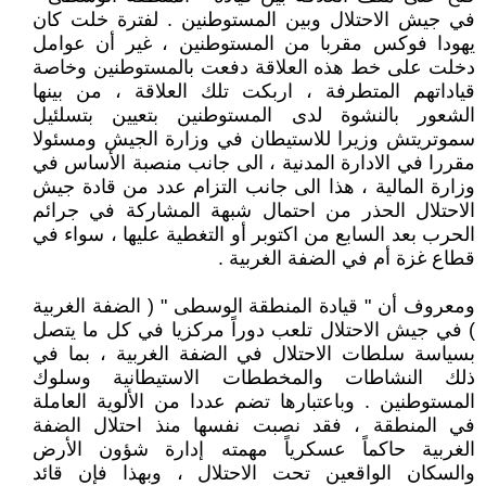
في جيش الاحتلال وبين المستوطنين . لفترة خلت كان
يهودا فوكس مقربا من المستوطنين ، غير أن عوامل
دخلت على خط هذه العلاقة دفعت بالمستوطنين وخاصة
قياداتهم المتطرفة ، اربكت تلك العلاقة ، من بينها
الشعور بالنشوة لدى المستوطنين بتعيين بتسلئيل
سموتريتش وزيرا للاستيطان في وزارة الجيش ومسئولا
مقررا في الادارة المدنية ، الى جانب منصبة الأساس في
وزارة المالية ، هذا الى جانب التزام عدد من قادة جيش
الاحتلال الحذر من احتمال شبهة المشاركة في جرائم
الحرب بعد السابع من اكتوبر أو التغطية عليها ، سواء في
قطاع غزة أم في الضفة الغربية .
ومعروف أن " قيادة المنطقة الوسطى " ( الضفة الغربية
) في جيش الاحتلال تلعب دوراً مركزيا في كل ما يتصل
بسياسة سلطات الاحتلال في الضفة الغربية ، بما في
ذلك النشاطات والمخططات الاستيطانية وسلوك
المستوطنين . وباعتبارها تضم عددا من الألوية العاملة
في المنطقة ، فقد نصبت نفسها منذ احتلال الضفة
الغربية حاكماً عسكرياً مهمته إدارة شؤون الأرض
والسكان الواقعين تحت الاحتلال ، وبهذا فإن قائد