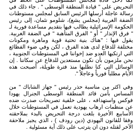
كما دخل قادة مجالس المستوطنات على الخط في
التحريض على " قيادة المنطقة الوسطى " . جاء ذلك في
رسالة عاجلة أرسلها الرئيس السابق لمجلس مستوطنات
الضفة الغربية (مجلس يشع)، شلومو نئمان، إلى رئيس
الحكومة الإسرائيلية يطالب فيها بتقديم مساعدة فورية لـ
" فرق الإنذار " أو " الفرق المتأهبة " في الضفة الغربية.
يقول فيها : "هناك بنية تحتية قوية وماهرة ومكونات
مختلفة للدفاع لدى هذه الفرق ، لكن وفي ضوء الفظائع
التي ارتكبها العدو ضد إخواننا في المستوطنات الجنوبية ،
نحن ملزمون بأن نكون مستعدين للدفاع عن سكاننا . إن
الوسائل التي كنا نطلبها منذ فترة طويلة، أصبحت هذه
الأيام مطلباً فورياً وعاجلاً ".
وفي اكثر من مناسبة حذر رئيس " جهاز الشاباك " من
المساس بأمن قائد المنطقة الوسطى الجنرال يهودا
فوكس واستهدافه ، على خلفية تصريحات صدرت ضده
عن منظمات ارهاب يهودية تعمل في المستوطنات خلال
الأسابيع الأخيرة بلغت درجة التحريض بالبدء بملاحقته
وفقا للقانون اليهودي (دين رودف ) ، الذي يجيز ملاحقة
الآخر لقتله دون ان يترتب على ذلك أية مسئولية .