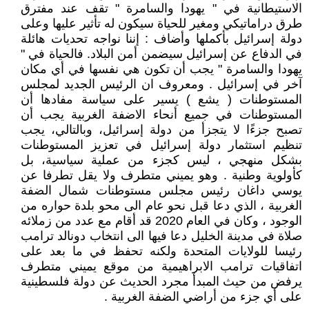
الاستيطانية في " يهودا والسامرة " تقف عند مفترق
طرق دراماتيكي ومغير للحياة سيكون له تأثير عليها وعلى
دولة إسرائيل بأكملها وأضاف : إننا نواجه تحديات هائلة
في الدفاع عن إسرائيل سيضمن أمن البلاد. فالحياة في "
يهودا والسامرة " يجب أن تكون هي نفسها في أي مكان
آخر في إسرائيل . ومعروف ان الرئيس الجديد لمجلس
المستوطنات ( يشع ) يسير على سياسة مفادها أن
المستوطنات في جميع أنحاء الاضفة الغربية يجب أن
تصبح جزءًا لا يتجزأ من دولة إسرائيل، وبالتالي، يجب
تنظيم استثمار دولة إسرائيل في تعزيز المستوطنات
بشكل منهجي ، ليس كجزء من عملية سياسية، بل
كأولوية وطنية . وهو يميني متطرف ولا يقل تطرفا عن
يوسي داغان رئيس مجلس مستوطنات شمال الضفة
الغربية ، الذي دعا قبل نحو عام الى محو بلدة حواره من
الوجود ، وكان في العام 2020 قد أقام مع عدد من زملائه
صلاة في مدينة الخليل دعا فيها الى انتخاب دونالد ترامب
رئيسا للولايات المتحدة ولكنه تحفظ في ما بعد على
اتفاقيات ترامب الابراهيمية من موقع يميني متطرف
يرفض من حيث المبدأ مجرد الحديث عن دولة فلسطينية
على أي جزء من أراضي الضفة الغربية .