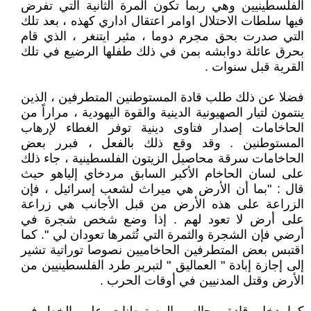
الفلسطينيين وهي ربما تكون المرة الثانية التي تفرض
فيها سلطات الاحتلال اوامر اعتقال اداري كهذه ، بعد تلك
التي صدرت بحق مجرم دوما ، مئير ايتنغر ، الذي قام
بحرق عائلة دوابشه بمن في ذلك طفلها الرضيع في تلك
القرية قبل سنوات .
فضلا عن ذلك طلب قادة المستوطنين المتطرفين ، الذين
ينتمون لتيار الصهيونية الدينية والقوة اليهودية ، مراراً من
الحاخامات إصدار فتاوى دينية توفر الغطاء لإرهاب
المستوطنين . وقد وقع ذلك بالفعل ، فبرر بعض
الحاخامات سرقة محاصيل الزيتون الفلسطينية ، جاء ذلك
على لسان الحاخام الأكبر السابق مردخاي إلياهو حيث
قال : "بما أن الأرض هي ميراث لشعب إسرائيل ، فإن
الزراعة على هذه الأرض من قبل الأجانب هي زراعة
على أرض لا تعود لهم . إذا وضع شخص شجرة في
أرضي فإن الشجرة والثمرة التي تُثمرها تعودان لي ". كما
اقتبس بعض المتطرفين الحاخاميين نصوصا توراتية تشير
إلى إجازة إبادة " العماليق " لتبرير طرد الفلسطينيين من
الأرض وقتل المدنيين في أوقات الحرب .