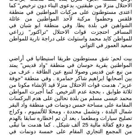
الاحتلال منزلا من طبقتين، بدعوى البناء دون ترخيص" كما
اعتدى مستوطنون على مركبات المواطنين في منطقة
قلقس وحطموا مركبة لأحد المواطنين من عائلة
الشواهين في بلدة يطا. وفي منطقة ابو شبان في
المسافر احتجزت قوات الاحتلال "تراكتور" زراعي
للمواطن كايد محمد واستولت على دراجة نارية للمواطن
سعيد العمور في التواني
بيت لحم: شق مستوطنون طريقا استيطانيا في أراضي
المواطنين بقرية حوسان في منطقة “واد قديس” يمتد
من نبع عين قديس وصولا لىنبع عين الطاقة ، عرف من
بين أصحابها ابراهيم شاكر حمامرة . وفي منطقة "جوفة
عزيز"، هدمت قوات الاحتلال منزلا قيد الإنشاء مكونا من
ثلاثة طوابق ، بحجة عدم الترخيص. كما أجبرت المواطن
محمد عيسى مسلم من بلدة نحالين على هدم البركسات
المقامة على مساحة خمس دونمات في منطقة واد البقر
شمال البلدة ، وتشمل محددة ، ومحلا للألمنيوم ، وكراج
تصليح سيارات ومطعما ، بعد أن تم اخطاره سابقا بالهدم
مع دفع كفالة مالية 25 ألف شيكل . كما هدمت ما تبقّى
من المجمع التجاري المقام على خمسة دونمات في