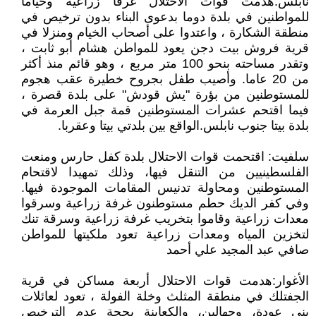
نابلس:هدمت قوات الاحتلال غرفا زراعية وخياما
للمواطنين في بلدة دوما بدعوى البناء بدون ترخيص في
منطقة الشكارة ، واعتدوا على أصحاب الخيام ومنزلا في
قرية فروش بيت دجن يعود للمواطن هشام أبو ثابت ،
وتقدر مساحته بنحو 100 متر مربع ، وهو قائم منذ أكثر
من 20 عاما. وأصيب طفل بجروح خطيرة عقب هجوم
للمستوطنين من بؤرة "يش قودش" على بلدة قصرة ،
فيما اقتحم عشرات المستوطنين قمة جبل العرمة في
بلدة بيتا جنوب نابلس.الواقع بين بلدتي بيتا وعقربا.
سلفيت: اقتحمت قوات الاحتلال بلدة كفل حارس ومنعت
الفلسطينيين من التنقل فيها، وذلك تمهيدا لاقتحام
المستوطنين ومحاولة تدنيس المقامات الموجودة فيها.
وفي كفر الديك حطم مستوطنون غرفة زراعية وسرقوا
معدات زراعية وقاموا بتخريب غرفة زراعية وسرقة تنك
لتخزين المياه ومعدات زراعية تعود ملكيتها للمواطن
صافي عبد المجيد علي أحمد
الأغوار:هدمت قوات الاحتلال أربعة مساكن في قرية
الجفتلك في منطقة المثلث وخلة الفولة ، تعود لعائلات
بني عودة، وجهالين، والكعابنة بحجة عدم الترخيص