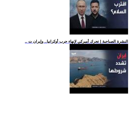
.. النشرة الصباحية | تحرك أميركي لإنهاء حرب أوكرانيا.. وإيران ت