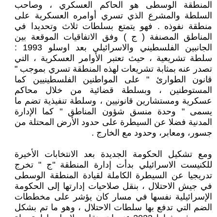
المنطقة الوسطى هو الحاكم العسكري ، وصاحب
السلطة والمشرع الذي تسري أوامره العسكرية على
منطقة نفوذه . فهو يتمتع بسلطات ثلاث وتحديدا في
المناطق المصنفة ( ج ) وفق الاتفاقيات الموقعة بين
الجانبين الفلسطيني والاسرائيلي بعد اوسلو 1993 :
سلطة تشريعية ، حيث تعتبر الأوامر العسكرية ، التي
تصدر عنه بمثابة تشريعات لهذه المنطقة تسري بموجب "
قانون الطوارئ " على المواطنين الفلسطينيين كما
المستوطنين ، وبسلطة قضائية من خلال محاكم
عسكرية ومستشارين قانونيين ، وسلطة تنفيذية تضم ما
يسمى " وحدة منسق شؤون المناطق " كما الإدارة
المدنية فضلا عن السيطرة على حدود الأرض المحتلة من
جسور، ومعابر، وحدود مع الخارج .
ومع تشكيل الحكومة الجديدة بعد الانتخابات الأخيرة
للكنيست الاسرائيلي بدأت إدارة المنطقة "ج " تخرج
تدريجيا عن السيطرة الكاملة لقيادة المنطقة الوسطى
في جيش الاحتلال ، بنقل صلاحيات إدارتها إلى الحكومة
الإسرائيلية نفسها في مسار كان يؤشر على مخططات
الضم التي تدفع بها سلطات الاحتلال ، وهو ما تم بشكل