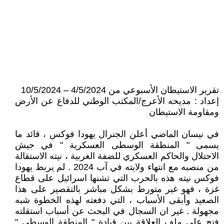
تقرير الاستيطان الأسبوعي من 4/5/2024 – 10/5/2024
إعداد : مديحه الأعرج/المكتب الوطني للدفاع عن الأرض
ومقاومة الاستيطان
في نيسان الماضي أعلن الجنرال يهودا فوكس ، قائد ما
يسمى " المنطقة الوسطى العسكرية " في جيش
الاحتلال والحاكم العسكري للضفة الغربية ، نيته الاستقالة
من منصبه مع انتهاء ولايته في آب 2024 . لم يربط يهودا
فوكس نيته هذه بالحرب التي تشنها اسرائيل على قطاع
غزة ، فهو غير متورط بشكل مباشر بالتقصير على هذا
الصعيد وأبقى الأسباب ، التي دفعته لهذه الخطوة شبه
مجهولة . غير ان السجال في البحث عن أسباب استقلته
فتح على ملف العلاقة بين قيادة " المنطقة الوسطى "