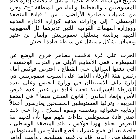
صريح في شباط 2023 عندما تم نقل صلاحيات إدارة حياة
المستوطنين ، والتخطيط والبناء في المنطقة "ج"، وجزء
من عمليات مصادرة الأراضي ، من " قيادة المنطقة
الوسطى " إلى وزارات مدنية كوزارة الإدارة المدنية
وووزارة المهمات القومية اللتين تديرهما كل الصهيونية
الدينية برئاسة بتسلئيل سموتريتش وإتمار بن غفير
وتعملان بشكل مستقل عن سلطة قيادة الجيش .
الحرب على غزة فاقمت مظاهر خروج الوضع عن
السيطرة . ففي الأسابيع الأولى من الحرب الوحشية ،
التي تشنها اسرائيل على القطاع ، اعترض فوكس أمام
رئيس هيئة الأركان العامة على اسلوب سموتريتش في
إدارة ملف الاستيطان في وزارة الجيش وعلى تعمد
الشرطة الإسرائيلية تحت قيادة بن غفير عدم فرض
الأمن وإنفاذ القانون ( قانون المحتل طبعا " في الضفة
الغربية ، وتركها المستوطنين المسلحين يمارسون أعمالاً
إرهابية عشوائية ومنظمة وبقوة السلاح . ردا على ذلك
أصدر قادة مستوطنين نداءات يفهم منها بأن لديهم نية
للتعرض لحياة يهودا فوكس ، قائد المنطقة الوسطى ،
خاصة بعد ان جَمع عشرات قطع السلاح من المستوطنين
المتطرفين ، الذين قام بن غفير بتسليحم ، وأصدر أوامر