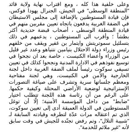
وعلى خلفية هذا كله ، ومع اقتراب نهاية ولاية قائد
"المنطقة الوسطى" في الجيش، الجنرال يهودا فوكس،
فإن قيادة المستوطنين بالإضافة إلى مجلس الاستيطان
في الضفة الغربية يدفعون باتجاه تعيين مقربين منهم في
قيادة المنطقة الوسطى ، أصحاب قبضة حديدية أكثر
بطشاً ؛ وأقرب الى المستوطنين ، يدعمهم في ذلك
بتسلئيل سموتريتش وايتمار بن غفير ويقف من خلفهم
رئيس وزراء دولة الاحتلال بنيامين نتنياهو وعدد غير قليل
من الوزراء وأعضاء الكنيست ، خاصة بعد ان نجحوا في
توسيع نفوذهم في الادارة المدنية ونجحوا كذلك في تعيين
تسيفي سوكوت رئيساً لملف الضفة الغربية داخل لجنة
الخارجية والأمن في الكنيست، وهي لجنة مفتاحية
ومعظم جلساتها سرية وتشرف على صياغة التصورات
الإستراتيجية لوضعية الأراضي المحتلة وكيفية حكمها.
على الرغم من أن رئاسة هذه اللجنة تتطلب اختيار
"ضابط" من داخل المؤسسة الأمنية؛ إلّا أن توغل
المستوطنين في الدولة العميقة أدى إلى تعيين سوكوت،
الذي تم اعتقاله مرات عدّة لتطرفه وقيادته السابقة لـ
"شبيبة التلال"، وتم رفض تجنّده للجيش في وقت سابق
لأنه "غير ملائم للخدمة".