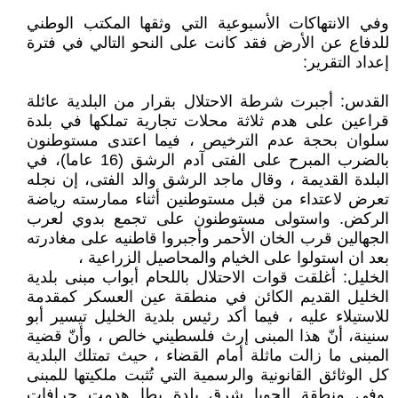
وفي الانتهاكات الأسبوعية التي وثقها المكتب الوطني
للدفاع عن الأرض فقد كانت على النحو التالي في فترة
إعداد التقرير:
القدس: أجبرت شرطة الاحتلال بقرار من البلدية عائلة
قراعين على هدم ثلاثة محلات تجارية تملكها في بلدة
سلوان بحجة عدم الترخيص ، فيما اعتدى مستوطنون
بالضرب المبرح على الفتى آدم الرشق (16 عاما)، في
البلدة القديمة ، وقال ماجد الرشق والد الفتى، إن نجله
تعرض لاعتداء من قبل مستوطنين أثناء ممارسته رياضة
الركض. واستولى مستوطنون على تجمع بدوي لعرب
الجهالين قرب الخان الأحمر وأجبروا قاطنيه على مغادرته
بعد ان استولوا على الخيام والمحاصيل الزراعية ،
الخليل: أغلقت قوات الاحتلال باللحام أبواب مبنى بلدية
الخليل القديم الكائن في منطقة عين العسكر كمقدمة
للاستيلاء عليه ، فيما أكد رئيس بلدية الخليل تيسير أبو
سنينة، أنّ هذا المبنى إرث فلسطيني خالص ، وأنّ قضية
المبنى ما زالت ماثلة أمام القضاء ، حيث تمتلك البلدية
كل الوثائق القانونية والرسمية التي تُثبت ملكيتها للمبنى
.وفي منطقة الجوبا شرق بلدة يطا هدمت جرافات