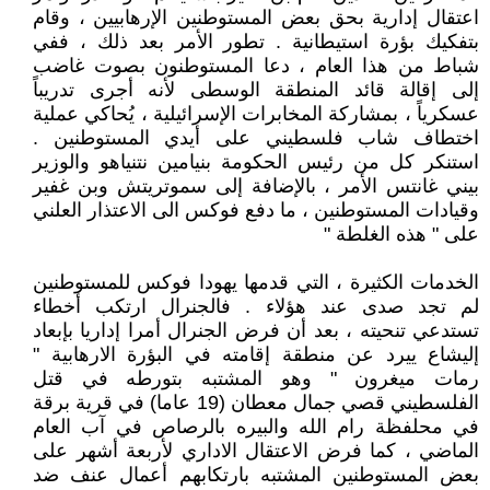
اعتقال إدارية بحق بعض المستوطنين الإرهابيين ، وقام
بتفكيك بؤرة استيطانية . تطور الأمر بعد ذلك ، ففي
شباط من هذا العام ، دعا المستوطنون بصوت غاضب
إلى إقالة قائد المنطقة الوسطى لأنه أجرى تدريباً
عسكرياً ، بمشاركة المخابرات الإسرائيلية ، يُحاكي عملية
اختطاف شاب فلسطيني على أيدي المستوطنين .
استنكر كل من رئيس الحكومة بنيامين نتنياهو والوزير
بيني غانتس الأمر ، بالإضافة إلى سموتريتش وبن غفير
وقيادات المستوطنين ، ما دفع فوكس الى الاعتذار العلني
على " هذه الغلطة "
الخدمات الكثيرة ، التي قدمها يهودا فوكس للمستوطنين
لم تجد صدى عند هؤلاء . فالجنرال ارتكب أخطاء
تستدعي تنحيته ، بعد أن فرض الجنرال أمرا إداريا بإبعاد
إليشاع ييرد عن منطقة إقامته في البؤرة الارهابية "
رمات ميغرون " وهو المشتبه بتورطه في قتل
الفلسطيني قصي جمال معطان (19 عاما) في قرية برقة
في محلفظة رام الله والبيره بالرصاص في آب العام
الماضي ، كما فرض الاعتقال الاداري لأربعة أشهر على
بعض المستوطنين المشتبه بارتكابهم أعمال عنف ضد