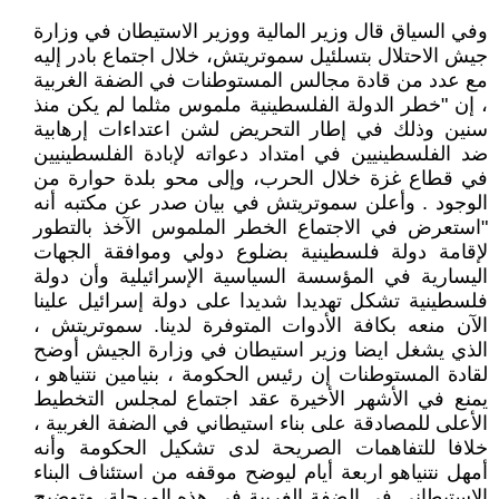
وفي السياق قال وزير المالية ووزير الاستيطان في وزارة
جيش الاحتلال بتسلئيل سموتريتش، خلال اجتماع بادر إليه
مع عدد من قادة مجالس المستوطنات في الضفة الغربية
، إن "خطر الدولة الفلسطينية ملموس مثلما لم يكن منذ
سنين وذلك في إطار التحريض لشن اعتداءات إرهابية
ضد الفلسطينيين في امتداد دعواته لإبادة الفلسطينيين
في قطاع غزة خلال الحرب، وإلى محو بلدة حوارة من
الوجود . وأعلن سموتريتش في بيان صدر عن مكتبه أنه
"استعرض في الاجتماع الخطر الملموس الآخذ بالتطور
لإقامة دولة فلسطينية بضلوع دولي وموافقة الجهات
اليسارية في المؤسسة السياسية الإسرائيلية وأن دولة
فلسطينية تشكل تهديدا شديدا على دولة إسرائيل علينا
الآن منعه بكافة الأدوات المتوفرة لدينا. سموتريتش ،
الذي يشغل ايضا وزير استيطان في وزارة الجيش أوضح
لقادة المستوطنات إن رئيس الحكومة ، بنيامين نتنياهو ،
يمنع في الأشهر الأخيرة عقد اجتماع لمجلس التخطيط
الأعلى للمصادقة على بناء استيطاني في الضفة الغربية ،
خلافا للتفاهمات الصريحة لدى تشكيل الحكومة وأنه
أمهل نتنياهو اربعة أيام ليوضح موقفه من استئناف البناء
الاستيطاني في الضفة الغربية في هذه المرحلة، وتوضيح