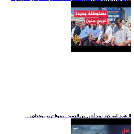
.. النشرة الصباحية | بعد أشهر من الجمود.. مبعوثا ترمب يفتحان با