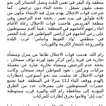
منطقة واد البقر في نفس البلدة وتصل الخسائر إلى نحو
نصف مليون شيقل ، بحجة البناء دون ترخيص . كما
شرعت قوات الاحتلال بهدم منزل قيد الإنشاء مكون من
ثلاثة طوابق في بيت تعمر ، بحجة عدم الترخيص. وفي
منطقة الفريديس هاجمت قوات الاحتلال رعاة الأغنام
اثناء رعيهم لأغنامهم في المنطقة ، فيما أقدم مستوطنون
على رعي أغنامهم في أراضي المواطنين في بلدة الخضر
في منطقتي "واد الغويط وبانياس" غرب البلدة
والمزروعة بأشجار الكرمة واللوزيات
رام الله: هدمت قوات الاحتلال طابقا من منزل ومنشأة
تجارية في قرية رأس كركر يعود لورثة نواف سمحان. ،
بحجة عدم الترخيص ومنشأة تجارية عبارة عن مغسلة
مركبات وبركس ، تعود للمواطن أمجد سمحان. وكانت
قوات الاحتلال قد سلمت منذ نحو أسبوعين، إخطارات
بالهدم ووقف البناء لـ11 منزلا في المنطقة. فيما تجمع
عشرات المستوطنين على مفترقات عدد من الطرق
المؤدية إلى محافظة رام الله والبيرة قرب مستوطنة
"بيت إيل" وقاموا بحرق إطارات للمركبات