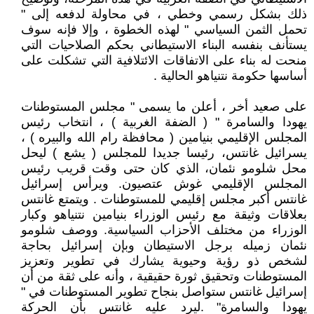
ذلك بشكل رسمي وخطي ، في محاولة لدفعه إلى "
تحمل الثمن السياسي " لهذه الخطوة ، وإلا فإنه سوف
يستأنف بنفسه البناء الاستيطاني بحكم الصلاحيات التي
منحت له بناء على الاتفاقات الائتلافية التي تشكلت على
أساسها حكومة نتنياهو الحالية .
على صعيد أخر ، أعلن ما يسمى " مجلس المستوطنات
يهودا والسامرة " ( الضفة الغربية ) ، انتخاب رئيس
المجلس الإقليمي بنيامين ( محافظة رام الله والبيره ) ،
يسرائيل غانتس، رئيسا جديدا للمجلس ( يشع ) ليحل
محل شلومو نئمان، الذي كان حتى وقت قريب رئيس
المجلس الإقليمي غوش عتصيون. ويرأس إسرائيل
غانتس أكبر مجلس إقليمي للمستوطنات . ويتمتع غانتس
بعلاقات وثيقة مع رئيس الوزراء بنيامين نتنياهو وكبار
الوزراء من مختلف الأحزاب السياسية. ووصف شلومو
نئمان زميله برجل الاستيطان وبإن إسرائيل بحاجة
لشخص ذو رؤية وحيوية يشارك في تطوير وتعزيز
المستوطنات وتحقيق ثورة حقيقية ، وأنه على ثقة من أن
إسرائيل غانتس ستواصل بنجاح تطوير المستوطنات في "
يهودا والسامرة" .ليرد عليه غانتس بأن الحركة