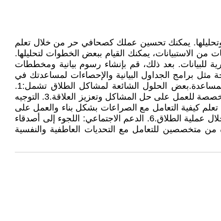
س وتحليلها. يمكنك تحسين عملك كصحافي حر من خلال تعلم
نات من الاستبيانات، يمكنك القيام ببعض الخطوات لتحليلها.
ارية للبيانات. بعد ذلك، قم بإنشاء رسوم بيانية ومخططات
تاحة مثل برامج الجداول البيانية والإحصاءات لمساعدتك في
هذه العملية. ولا تنسى أن تكون دقيقًا وموضوعيًا في تحليل البيانات.إذا كنت بحاجة إلى مزيد من المعلومات، فأنا هنا للمساعدة.بعض الحلول الشائعة لمشاكل الطلاق تشمل:1.
التواصل الفعال: التحدث بصراحة واستماع بعناية للشريك لفهم احتياجاته ومخاوفه.2. العلاج الزوجي: اللجوء إلى مساعدة متخصصة للعمل على حل المشاكل وتعزيز العلاقة.3. التوجيه
 العلاقات الزوجية لتعلم مهارات التواصل وحل المشاكل.4. إدارة الصراعات: تعلم كيفية التعامل مع الصراعات بشكل بناء والعمل على
إيجاد حلول مرضية للجانبين.5. الاستشارة القانونية: استشارة محامي لفهم حقوقك القانونية والخطوات التي يمكن اتخاذها خلال عملية الطلاق.6. الدعم الاجتماعي: اللجوء إلى أصدقاء
سية والبحث عن مساعدة من متخصصين للتعامل مع التحديات العاطفية والنفسية