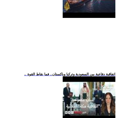
.. اتفاقية دفاعية بين السعودية وتركيا وباكستان.. فما نقاط القوة