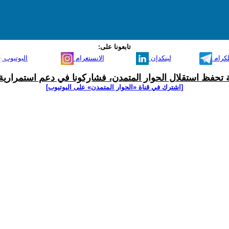
تابعونا على:
لكرام
لينكدإن
الانستغرام
اليوتيوب
ية تحفظ استقلال الحوار المتمدن، فشاركونا في دعم استمرارية 
[اشترك في قناة ‫«الحوار المتمدن» على اليوتيوب]