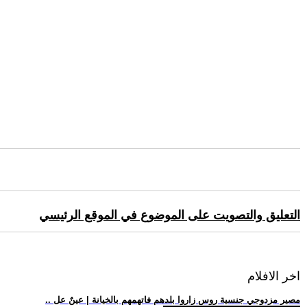
التعليق والتصويت على الموضوع في الموقع الرئيسي
اخر الافلام
.. مصير مزدوجي جنسية روس زاروا بلدهم فاتهمهم بالخيانة | عينٌ عل