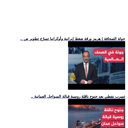
.. جولة الصحافة | هرمز ورقة ضغط إيرانية وأوكرانيا تسرّع تطوير ص
.. تسرب نفطي بعد جنوح ناقلة روسية قبالة السواحل العمانية