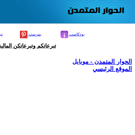
بودكاست
بنترست
تي
تبرعاتكم وتبرعاتكن المال
الحوار المتمدن - موبايل
الموقع الرئيسي