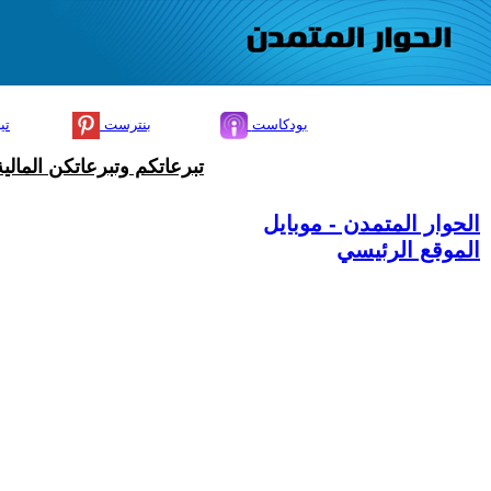
بودكاست
بنترست
تي
تبرعاتكم وتبرعاتكن المال
الحوار المتمدن - موبايل
الموقع الرئيسي