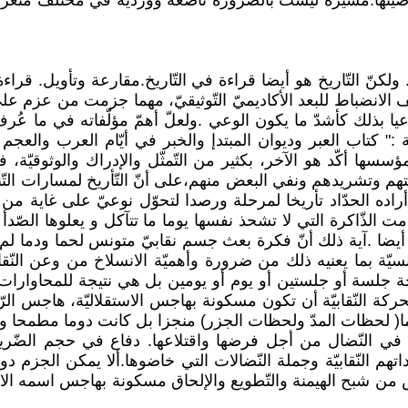
وصيّتها.مسيرة ليست بالضّرورة ناصعة وورديّة في مختلف منعرجات
ات. ولكنّ التّاريخ هو أيضا قراءة في التّاريخ.مقارعة وتأويل. قر
لانضباط للبعد الأكاديميّ التّوثيقيّ، مهما جزمت من عزم على 
يا بذلك كأشدّ ما يكون الوعي .ولعلّ أهمّ مؤلّفاته في ما عُرف
عة :" كتاب العبر وديوان المبتدإ والخبر في أيّام العرب والع
سسها أكّد هو الآخر، بكثير من التّمثّل والإدراك والوثوقيّة، في 
حاكمتهم وتشريدهم ونفي البعض منهم،على أنّ التّأريخ لمسارات الت
أراده الحدّاد تأريخا لمرحلة ورصدا لتحوّل نوعيّ على غاية 
 الذّاكرة التي لا تشحذ نفسها يوما ما تتآكل و يعلوها الصّدأ وي
ضا .آية ذلك أنّ فكرة بعث جسم نقابيّ متونس لحما ودما لم تكن 
نسيّة بما يعنيه ذلك من ضرورة وأهميّة الانسلاخ من وعن النّ
جلسة أو جلستين أو يوم أو يومين بل هي نتيجة للمحاوارات الد
حركة النّقابيّة أن تكون مسكونة بهاجس الاستقلاليّة، هاجس 
وما( لحظات المدّ ولحظات الجزر) منجزا بل كانت دوما مطمحا وم
يقها في النّضال من أجل فرضها واقتلاعها. دفاع في حجم الضّري
داتهم النّقابيّة وجملة النّضالات التي خاضوها.ألا يمكن الجز
ّص من شبح الهيمنة والتّطويع والإلحاق مسكونة بهاجس اسمه الاست