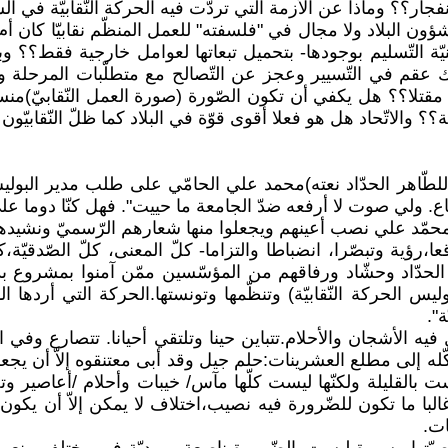
ر؟؟ وماذا عن الأزمة التي تردّت فيه الحركة النّقابيّة في ال
 البلاد ولا مجال في "فلسفته" للعمل المنظّم نقابيّا كان أم ج
نيّة التّسليم بوجودها- بتحميل تبعاتها لعوامل خارجية فقط؟؟ 
 عقم في التّسيير وعجز عن التّصالح مع متطلّبات المرحلة وت
ن الجسم النّقابيّ مقتلا؟؟ هل يكفي أن تكون الصّورة (صورة العمل النّق
ة؟؟ والاتّحاد هل هو فعلا أقوى قوّة في البلاد كما ظلّ النّقابي
و للطّاهر الحدّاد نعته)محمد علي الحامّي على طلب مدير الب
. ولي صوت لا أرفعه ضدّ الجامعة ما حييت". فهل كنّا دوما عل
 إجابة محمّد علي نصب أعينهم ويجعلوا منها شعارهم الرّسميّ ون
رؤية وتبصّرا، انضباطا والتزاما- كلّ المعنى، كلّ الصّدقيّة،كل
/ الحدّاد وحشّاد ورفاقهم من المؤسّسين ممّن آمنوا بمشروع ب
وليس الحركة النّقابيّة) وتنظّمها وتونستها.الحركة التي أردها ا
".
 الأشجان والأحلام.تتباين حينا وتلتقي أحيانا. تتصارع وفي الب
ّله إلى مطلع العشرينات:حلم جيل وقد أبى معتنقوه إلاّ أن يجعلو
ست بالقليلة ولكنّها ليست كلّها مآس/ خيبات وأحلام /أعاصير وت
ء غالبا ما تكون للضّرورة فيه نصيب،اختلاف لا يمكن إلاّ أن يك
ات.