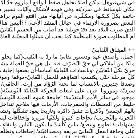
في شيء،وهل يمكن أصلا تجاهل ضغط الواقع المأزوم حدّ الانفجا
مكان للوسائط في سرديّته وفي فهمه لأشكال وآليّات تسيير شؤون
جاثمة بكلّ كلكلها ومكشّرة عن أنيابها- متى اقتنع القوم براه
البعض بضرورة الارتماء في حبائل المنقذ الأعلى؟؟أليس هناك
الذي ضرب البلاد بعد 25 جويلية قد أصاب م
أم المطلوب صورة المنظّمة كما يجب أن تتمثّلها المخيّلة العامّ
++ الميثـاق النّقابـيّ
أجمل، وأصدق عهد ودستور نقابيّ ما ردّ به النّقيب(كما يحل
ملكا من أملاكي لي حقّ التّصرّف فيه. بل هي حقّ للعملة مشاع
حريّ بكلّ النّقابيّن -وبالقيادات النّقابيّة أساسا-أن يضعوا
كلّ مرحلة حتّى يكتسب انتماؤهم للحقل النّقابيّ-موقفا وموقعا،
وصدقا جديرين بالانتساب لما نحته الرّوّاد من إرث، الحامّي
سرديّة وموروثا. قرن على انبعاث الحركة النّقابيّة التّونسيّة(
موجود في سائر الأمم المتقدّمة: "جامعة عموم العملة التّونسيّة
خليط من المحطّات والمنعرجات، الأزمات فيها ملاحم تتداخل فيه
بالهمّ الجمعيّ وذّكريات تشقّ ذاكرة وتاريخا يعود تشكّلها وتشك
التّجربة والتّجريب/ نجاحات كثيرة ولكنّها مريرة وإخفاقات لي
وشهادات/ تطويع وتنطّع/ تباين كأشدّ ما يكون التّباين والتقا
على وجاهة الفعل النّقابيّ ببريقه ومصداقيّته/ إحباطات وتطلّع