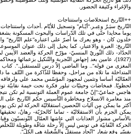
ذلك هو تاريخ الحركة النّقابيّة التّونسيّة وتلك خصوصيّته وخص
والإغراء وكثيفة الحضور.
++التّاريخ استخلاصات واستنتاجات
التّاريخ سيَـرٌ وعِبـر."أيّـام" وتسجيل للأيّام .أحداث واستنتاج
يوما محايدا حتّى في تلك الدّراسات والبحوث المسكونة بشغف ا
خلدون كان - وهو يعرك ما أصرّ على اعتباره"علم التّاريخ" واع
التّاريخ: العبرة والاعتبار، كما يحيل إلى ذلك عنوان الموسو
الحدّاد- ذلك الثّوريّ المنسيّ- مؤرّخ الحركة والعضد الأيمن لمؤ
(1927)، عامين بعد إجهاض التّجربة والتّنكيل بزعمائها وم
المغزى من قوله".. وما الماضي إلاّ درس للمستقبل.". كتاب 
المتداخلة ما تلاه من مراحل، وحفظا للذّاكرة من التّلف ما دامت
العمّاليّة أساسا وتثمين لمجهود المؤسّس محمد علي ولرفاقه أي
لحظويّا. فمخاضات وحيثيّات تبلور فكرة نحت خيمة نقابيّة تو
هاجس جماعيّ:"إنّ جامعة عموم العملة التونسية لم تكن نتيجة 
منذ مغامرة الانسلاخ ومخاطرة التّأسيس حكم التّاريخ على ال
أكثر ما يمكن من آليات التّحصين.استقلاليّة الحركة لم تكن ي
يمكن الجزم بأن الاستقلاليّة - تماما كالحرّيّة- رهانٌ، تحق
بالأساس مشوار العذابات التي عاشها العمّال التّونسيّون وقيا
الحركة النّقابيّة في تونس ليس إلاّ رحلة شاقّة وطويلة للتّخل
يفسّر وقع شعار "اتّحاد مستقلّ والشّغيلة هي الكلّ".