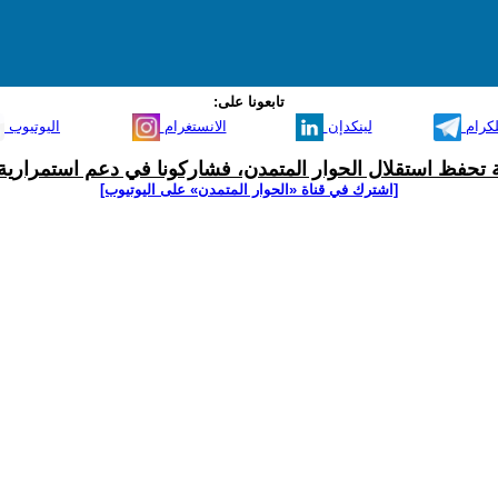
تابعونا على:
لكرام
لينكدإن
الانستغرام
اليوتيوب
ية تحفظ استقلال الحوار المتمدن، فشاركونا في دعم استمرارية 
[اشترك في قناة ‫«الحوار المتمدن» على اليوتيوب]