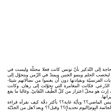
حاجة إلى التّذكير بأنّ تونس كانت فعلا محتلّة وليست في
ام كانت كافيّة ليخصب الحلم وينمو الجنين ويمتدّ في الزّمن ويتحوّل إلى
ات الفرنسيّة وبقيادتها دون أن يغنموا من نضالاتهم شيئا-
مد الدّرعي. فكانت المغامرة التي تحوّلت إلى رهان. وكانت
رث هو محلّ اعتزاز من كلّ الطّيف النّقابيّ. وغالبا ما يقع
اتها.
س الماضي؟؟ وبأيّة غاية؟؟ بأكثر دقّة كيف نقرأه قراءة
جاثمة اليوم(اليوم تحديدا)؟؟ وقبل؟؟ وبعد؟هل من الجدّيّة