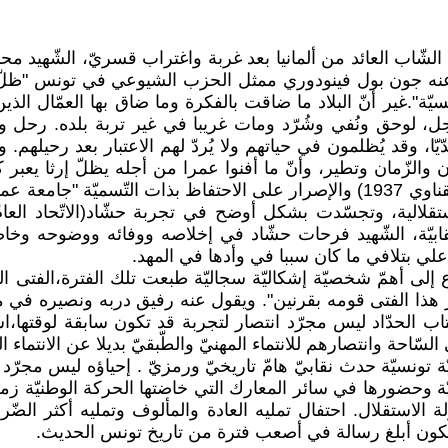
 الشّاب العائد من ألمانيا بعد غربة واغتراب قسريّ، الشّهيد محم
 عنه جون بول فينودوري ممثل الحزب الشيوعي في تونس "ظلّ الخ
تّونسيّة".غير أنّ البلاد ما ضاقت بالفكرة وما ضاق بها العمّال الذي
، لوحق ونُفي وشُرّد ومات غريبا في غير تربة بلده. رحل وم
ا، وقد يُظلمون في حياتهم ولا يُردّ لهم الاعتبار بعد رحيلهم.
كان والزّمان وتطير، وأنّ ما أفنوا عمرا من أجله يظلّ إرثا 
والمحنة تجسّد أوّلا في محاولة البعث الثّانيّة (تجربة بلقاسم القناوي 1937) والإصرار عل
ّة، الشّهيد فرحات حشّاد في إخلاصه ووفائه ووضوحه وخاصة ن
علي بتلافي ما كان سببا في وأدها في المهد.
ازع إلى أهمّ شخصيّة إشكاليّة سجاليّة طبعت تلك الفترة،الفتى ال
ز هذا الفتى قومه بقرنين". ويقول عنه رفيق دربه ونصيره في 
اب الحدّاد ليس مجرّد انتصار لتجربة قد تكون سابقة لوقتها،ا
لسّاحة وانتصارهم للانتماء المهنيّ والطّبقيّ بديلا عن الانتماء ا
بيّة تونسيّة حدث نقابيّ هامّ تاريخيّ ورمزيّ . إحياؤه ليس مج
يّة وحضورها في سائر المعارك التي خاضتها الحركة الوطنيّة ز
لة الاستقلال. احتفال تمليه العادة والمألوف وتمليه أكثر الض
كون أبلغ رسالة في أصعب فترة من تاريخ تونس الحديث.