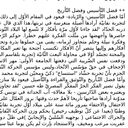
++ فضل التّأسيس وفضل التّأريخ
أمّا فضل التّأسيس- والرّيادة- فيعود في المقام الأوّل إلى ذلك
لتجربة نقابيّة أرادها أصيلة منغرسة في تربتها،هذا الذي قال
دربه الحدّاد "لقد جاءنا لأوّل مرّة بأفكار لا تتّسع لها البلاد ال
حاصرها وأجهضها من مثّلت الفكرة عليهم خطرا. حوكم الرّجل
وفكرة نبيلة وحلم متجاوز لزمانه، يفنى من حملوها بذرة وتحدّيّ
أفكارهم وإليها ينتصر أنّ الأفكار تكتسب أجنحة بها تعبر الم
الإجحاف في حقّ مؤسّس الاتّحاد،وليس مؤسس الحركة النّقابي
الجزم بأنّ تجربة حشّاد "استنساخ" ذكيّ ومحيّن لتجربة محمد 
وأمّا فضل التّـأريخ والتّوثيق والقراءة والتّأصيل فيعود بلا من
يقول نصير الفكر الحرّ المفكّر المصريّ طه حسين "لقد تجاو
ويعتبره بعض الدّارسين - بلا مغالاة- أب الحداثة في تونس.كت
مدوّنة أرادها صاحبها تأريخا لأهمّ حدث وقتها: بروز العمّال على ا
الاحتفال والاحتفاء بمرور مائة سنة على ميلاد أوّل تجربة نقا
وطنيّا (بعيدا عن كلّ توظيف رخيص) بحكم وزن الحركة النّقاب
والحراك الاجتماعي ( بوجهيه السّلبيّ والإيجابيّ )في ظلّ دو
عفريت مرعب ومخيف. والاستنجاد بإرث لم يكن يوما عبئا سي