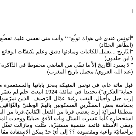
ا
"أتونس عندي في هواك تولّع*** وأنت منى نفسي عليك تقطّع"
(الطّاهر الحدّاد)
"التّاريخ ...تعليل للكائنات ومبادئها دقيق وعلم بكيفيّات الوقائع
( ابن خلدون)
" لا يسرد التّاريخ إلاّ ما تبقّى من الماضي محفوظا في الذّاكرة".
(عبد الله العروي/ مجمل تاريخ المغرب)
قبل مائة عام، في تونس المنهكة بعجز باياتها والمستعمرة من 
حماية"العكري")،تحديدا في 
إرث جيل وأجيال. التقت رغبة عمّال الرّصيف- الذين تمرّسوا ع
بحماسة بعض المفكّرين المسكونين بالهمّ الوطنيّ والتّوّاقين 
منطلقا لمراكة إرث يغطّي قرنا من الفعل النّقابيّ،قرنا من الب
استحضاره كلّما عسرت السبّل وبات الأفق ضبابيّا ووجدت المنظّ
وتبقى الأسئلة قائمة منتصبة مستفزّة. مثّلت ومازالت تمثّل
براغماتيّة واعية ومقصودة ؟؟ إلى أيّ حدّ يمكن الاستفادة ممّ