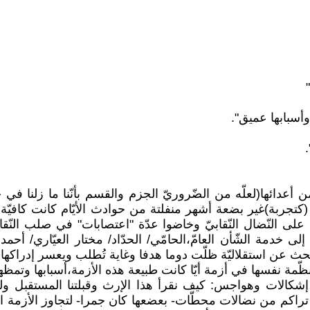
 وأسبابها عميق".
أعدائها(لعلّه من الضّروريّ الجزم والقسم بأنّنا ما زلنا في 
صائفة 1924 انبعث حلم.لم يعمّر (كتجربة)غير بضعة أشهر منفلتة من حوادث الأيّ
لى النّضال النّقابيّ وخاضوا عدّة "اعتصابات" في صلب النّقاب
إلى خدمة الشّأن العامّ،الحامّي/ الحدّاد/ مختار العيّاري/ أح
حث عن استقلاليّة ظلّت دوما هدفا وغاية تُطلب ويعسر إدراكها، إ
مة نفسها في أزمة أيّا كانت طبيعة هذه الأزمة،أسبابها وتمظهر
 إشكالات وهواجس: كيف نقرأ هذا الإرث وقبلتنا المستقبل ولي
ا تراكم من نضالات محطّات- بعضعها كان جمرا- لتجاوز الأزمة ال