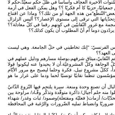
سّنوات الأخيرة العجاف وأساسا في ظلّ حكم سعيّدّ،حكم لا
معياتيّا، حزبيّا كا أم فكريّا ؟؟ وهل يمكن الفعل في أزمة
وبعض"التّنطّع"من هذه الجهة أو من تلك؟؟ وماذا عن اقتناع
حدّياتها التي ترقى إلى مستوى الإعصار؟؟ أليس الزلزال
ابيّ)منسجمة مع غرور النّقابيّين في كونهم رقما في كلّ معادلة؟؟
ّون يردّدون دوما أم أنّ المطلوب أن يكون كذلك؟؟
وليس الفرنسيّ: "إنك تخاطبني في حلّ الجامعة. وهي ليست
ى العهد؟؟
شيدهم النّقابيّ،ميثاق شرفهم،بوصلة مسارهم ودليل عملهم في
ّ الوجاهة وكلّ المشروعيّة.أن لا يحيدوا عنه ليكونوا قولا
دأ، ككلّ مشروع نبيل، فكرة وحلما ليصبح مع مرور الأيّام
لمؤسّسون تنظّما نقابيّا تونسيّا لحما ودما على غرار ما هو
ال أن تصنع وحدة ومنعة. سيرة يلتحم فيها النّزوع الذّاتيّ
ا منه حلم أجيال/ ذاكرة متوقّدة وتذكّر وقّـاد/ مراوحة بين
حدّيّات/ أزمات( فعليّة ومفتعلة)وصمود/ ثبات وغدر/ شهداء
ون ضروريّا وانضباط تمليه الضّرورات والرّغبة في المحافظة