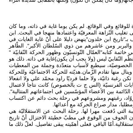
ها(وما كان يمكن أن تكون) ولكنّها بالمقابل شديدة الثّراء
اءة للوقائع وفي الوقائع. لم يكن يوما غاية في ذاته، وما كان
تغليب النّزاهة المعرفيّة واعتمادها منهجا في البحث. ابن
 بـ"تاريخ ابن خلدون"ينهض دليلا على أنّ غاية الغايات في
جم والبربر ومن عاشرهم من ذوي السّلطان الأكبر". الطّاهر
خاتمة كتابه"العمّال التّونسيّون وظهور الحركة النّقابيّة "
ّنظّم النّقابيّ ليس (ولا يجب أن يكون)غاية في ذاته. ذلك هو
من الخصوصيّة، سيطبع لأسباب متعدّدة وجملة من المعطيات
نال منها تقادم الزّمان.هديّته للحركة الاجتماعيّة وللحركة
رغبة ذاتيّة، ولا حلما فرديّا راود محمّد علي ولا انفعالا
قابات الفرنسيّة (الس ج ت بالخصوص) كانت نتاجا لاعتمال
ّائمة بين الأعضاء المؤسّسين في اجتماعاتهم المتتالية".
الرّوّاد، رغبتهم ومشروعهم في رحلة بحث دائم عن اكتساب
طلبا، مدار صراع الحركة مع أعدائها.
بة التي دُفعت مهرا لها. رحلة البحث عن الاستقلاليّة هي
م دون الخوف من الوقوع في مطبّ خطيئة الاختزال أنّ تاريخ
قلالية.أمّا الباقي فعلى أهمّيته يبقى تفاصيل. لعلّ ذلك ما