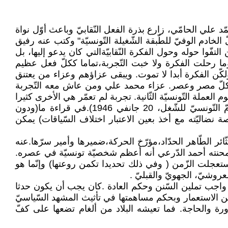
ّد علي الحامّي، زارع بذرة الفعل النّقابيّ وباعث أوّل نواة
ادم الوفيّ للطّبقة الشّغيلة التّونسيّة" وكتب عنه رفيق
ن التفّوا حوله وحول الفكرة النّقابيّةالتي كان يدعو إليها، بل
ا رحلت الفكرة ولا خبت التّجربة،تماما ككلّ فعل عظيم
 ولكّن الفكرة أبدا لا تموت. ويبقى عزاؤهم وعزاء من يعتنق
يعبر كلّ مصر وعصر. عزاء محمد علي ومن عاش معه التّجربة
ى الاحتفاظ بذات التّسميّة "جامعة عموم العملة التّونسيّة الثّانية. تجربة لم تعمّر هي الأخرى كثيرا
ودفعت نفس الضّريبة التي دفعتها الجامعة الأولى: مهر الاستقلالية، وتجسّدت بشكل أوضح في تجربة حشّاد(الاتّحاد العامّ التّونسيّ للشّغل، 20 جانفي 1946).في قراءة ما(ودون
ضاليّته مع أخذ بعين الاعتبار اختلاف السّياقات) يمكن
ثّائر الطّاهر الحدّاد،مؤرّخ الحركة،ضميرها وأمير سرّها.عنه
محنته أحمد الدّرعي أنه أعظم شخصيّة تونسيّة في عصره.
ستعجلت الزّمن ( وفي ذلك تحديدا تكمن روعتها) وإنّما هو
لعروشيّ، الجهويّ والقبليّ .
رّد واجب تملين السّنن وحكم العادة .كان يجب أن يكون حدثا
من الاستعمار وبحكم مساهمتها في تأثيث المشهد السّياسيّ
ّرورة والحاجة. فما تعيشه البلاد من ألغام تضعها على كفّ