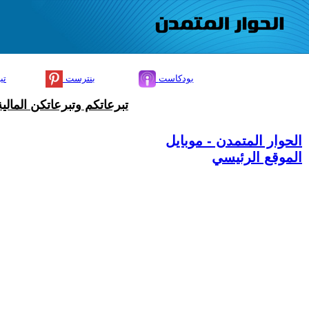
بودكاست
بنترست
تي
تبرعاتكم وتبرعاتكن المال
الحوار المتمدن - موبايل
الموقع الرئيسي