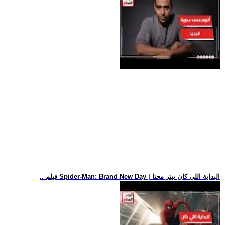
.. فيلم Spider-Man: Brand New Day | البداية اللي كان بيتر محتا