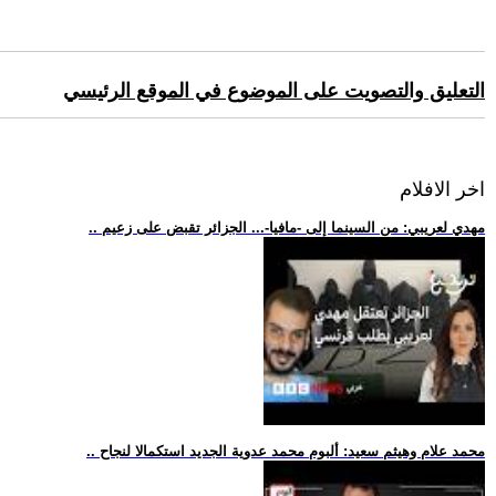
التعليق والتصويت على الموضوع في الموقع الرئيسي
اخر الافلام
.. مهدي لعريبي: من السينما إلى -مافيا-... الجزائر تقبض على زعيم
.. محمد علام وهيثم سعيد: ألبوم محمد عدوية الجديد استكمالا لنجاح