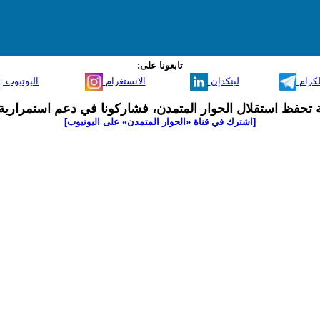
تابعونا على:
لكرام
لينكدإن
الانستغرام
اليوتيوب
ية تحفظ استقلال الحوار المتمدن، فشاركونا في دعم استمرارية 
[اشترك في قناة ‫«الحوار المتمدن» على اليوتيوب]