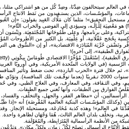
ة في العالم سيتحالفون ضِدَّنَا، وضِدَّ كُل من هو اشتراكي مثلنا، و
لجماعات، والمؤسّـسات، الذين يستـفيدون من نَمَط الانتاج الرأسما
ة، وعلى برنامجها، وعلى طُمُوحَاتها المُجْتَمَعِيَة. ويَنْسَون أن 
ِحُجَج عَقْلَانية، أو عِلْمِيَة. بل الكثير من الأطروحات المُؤَسِّـس
وتَضْمَن حُرِّيَة المُبَادَرَة الاقتصادية»، أو إن «السُّوق هي التي تُح
 الفوارق الطبقية»، إلى آخره)!
 21»، اِستعمل الإحصائيّات الرّسمية (في الولايات المتّحدة الأمريكية، وفي أورو
نية»، ثم خلال فترة «الحرب الباردة»، تحت ضغط وتأثير المنافسة
الفوارق الطبقية سُرْعَان مَا عَادت إلى مُستواها القديم، منذ سنوات 2000 تـقريبًا (بعدم
يم، وفي الثـقافة، وفي المعارف، وفي العلاج الطبي، وفي حُظُوظ
لِّصُ الفوارق بين الطبقات، وأنها تُغني جميع الطبقات.
صاديين الرأسماليين، أن «مظاهر الفقر، والجهل، والتخلّف، والفساد، 
(وكذلك المؤسّـسات البنكية العالمية المُقْرِضَة) أنه «إذا طَبَّـقَت ”
ر تـقَدُّمًا في العالم»! وهذه كذبة مُخَادِعَة، ومستحيلة الإنجا
الغربية، وتخلّف بلدان العالم الثالث، هُمَا وَجْهَان لظاهرة واحدة
بكة من الأنظمة الرأسمالية المُتَرَابِطة، والمُعَوْلَمَة.
 الرأسماليين النَيُولِيبِيرَالِيِّين (néolibéraux)، أن «نَمَط الْإِنْتَاج الرأسمالي يَصلح لِكُلّ زمان، 