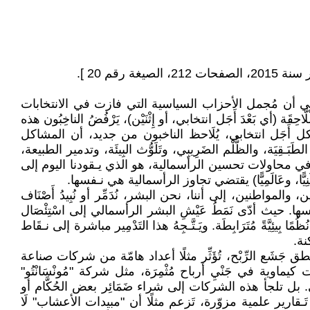
قم 20 ].
َاحظ ظاهرة تتكرّر في كثير من البلدان. وهي أن مُجمل الأحزاب السياسية التي فازت في الانتخابات
أي بَعْدَ أَجَل انتخابي، أو إِثْنَيْن)، يَرْفُضُ الناخِبُون هذه
كل أَجَل انتخابي، يُلَاحظ الناخبون من جديد، أن المشاكل
طَبَـقِيَة، والظُّلْم الضَرِيبِي، وتَلَوُّث البِيئَة، وتدمير الطبيعة،
فَشَل في محاولات تحسين الرأسمالية، هو الذي يـقودنا اليوم إلى
نِيًّا، وعَالَمِيًّا) يقتضي تجاوز الرأسمالية هي نـفسها.
فيها السياسيين، والمواطنين، إلى أننا، نحن البشر، نُدَمِّر أو نُبِيدُ أَصْنَاف
سها. حيث أدّى نَمَطُ عَيْشِ البشر الرأسمالي إلى اسْتِئْصَال
ضية فقط. ويُدَمِّرُ البشر بِشكل أعمى نُظُمًا بِيئِيَّةً مُتَرَابِطَة. ويَـتَّـجِهُ هذا التَدْمِير مباشرة إلى نـقَاط
نطق جَشَع الرِّبْح، تُؤَثِّر مثلًا أعداد هامّة من شركات صناعة
وية في جَنْيِ أرباح مُثْمِرَة، مثل شركة "مُونْسَانْتُو"
 السَّرطان، وفي أمراض أخرى. بل تلجأ هذه الشركات إلى شراء ضَمَائِر بعض الحُكَّام أو
َـقارير علمية مزوّرة، تَزعم مثلًا أن "مبيدات الأعشاب" لَا