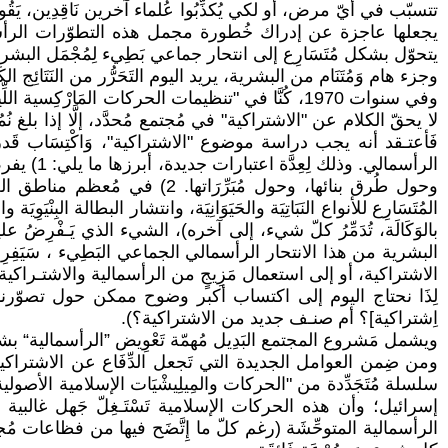
يتحوّل بشكل مُتَسَارِع إلى انتحار جماعي بَطِيء لِمُجْمَل الب
وجزء هام وَمُتَنَام من البشرية، يريد اليوم التَحَرُّر من النَتَائِج ا
وفي سنوات 1970، كُنَّا في "تنظيمات الحركات المَارْك
لا يحقّ الكلام عن "الاشتراكية" في مُجتمع مُحدَّد، إلَّا إذا بلغ نُم
فَأعتـقد أنه يجب دراسة موضوع "الاشتراكية"، وَاكْتِسَاب قَدر كبير،
الرأسمال
وحول طُرق بنائها، وحول مُبَرِّ
المُتَسَارِع للأنواع النَبَاتِيَة والحَيَوَانِيَة، وانتشار البطالة البِنْي
بالوَكَالَة، تُدَمِّرُ كلّ شيء، إلى آخره)، الشيء الذي يَـفْرِضُ علي
البشرية من هذا الانتحار الرأسمالي الجماعي البَطِيء ، سَيَفِرِض، ف
الاشتراكية، أو إلى استعمال مَزِيجٍ من الرأسمالية والاشتـراكية (تحت 
لِذَا نحتاج اليوم إلى اكتساب أكبر وضوح ممكن حول تصوّرنا
اِشتراكية]؟ أم صنـف جديد من الاشتراكية؟).
ويشمل مَشروع المجتمع البَدِيل مُهمّة تَعْوِيض ”الرأسمالية“ بشيء 
ومن ضِمن العوامل الجديدة التي تَجعل الدِّفَاع عن الاشتراكية 
سلسلة مُتَجَدِّدة من "الحركات والمِيلِيشْيَات الإسلامية الأصولية
إسرائيل؛ وأن هذه الحركات الإسلامية تَسْتَـغِلّ جَهل غالبية 
الرأسمالية المتوحِّشَة (رغم كلّ ما إِتَّضَح فيها من فظاعات مُجتم