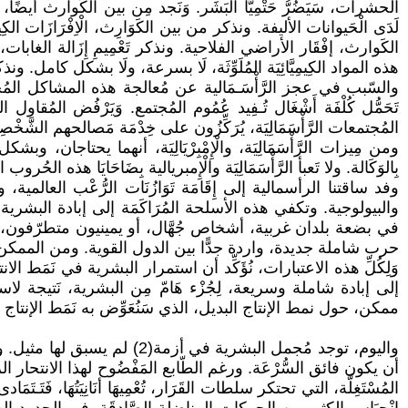
لَدَى الْحَيوانات الأليفة. ونذكر من بين الكَوَارِث، الْاِفْرَازَات الكِيمِ
الكَوارث، إفْقَار الأراضي الفلاحية. ونذكر تَعْمِيمِ إِزَالة الغاب
هذه المواد الكِيمِيَّائِيَة المُلَوِّثَة، لَا بسرعة، ولَا بشكل كامل.
والسّبب في عجز الرَّأْسَـمَالية عن مُعالجة هذه المشاكل المُجتمعية، أو 
تَحَمُّل كُلْفَة أَشْغَال تُـفِيد عُمُوم المُجتمع. وَيَرْفُض المُقاول
المُجتمعات الرَّأْسَمَالِيَة، يُرَكِّزُون على خِدْمَة مَصالحهم الشَّخْصِيَة
ومن مِيزات الرَّأْسَمَالِيَة، والْإِمْبِرْيَالِيَة، أنهما يحتاجان، 
بِالوَكَالة. ولا تَعبأ الرَّأْسَمَالِيَة والْإِمبريالية بِضَاحَايَا هذه الحُروب 
وفد ساقتنا الرأسمالية إلى إِقَامَة تَوَازُنَات الرُّعْب العالمية، وإلى
والبيولوجية. وتكفي هذه الأسلحة المُرَاكَمَة إلى إبادة البشري
في بضعة بلدان غربية، أشخاص جُهَّال، أو يمينيون متطرّفون، أمثال ال
حرب شاملة جديدة، واردة جدًّا بين الدول القوية. ومن الممكن أ
وَلِكُلِّ هذه الاعتبارات، نُؤَكِّد أن استمرار البشرية في نَمَ
إلى إبادة شاملة وسريعة، لِجُزْء هَامّ مِن البشرية، نَتيجة لا
ممكن، حول نمط الإنتاج البديل، الذي سَنُعَوِّض به نَمَط الإنتاج الرأ
واليوم، توجد مُجمل البشرية ف
أن يكون فائق السُّرْعَة. ورغم الطّابع المَفْضُوح لهذا الانتحا
المُسْتَغِلَّة، التي تحتكر سلطات القَرَار، تُعْمِيهَا أنَانِيَتُهَا