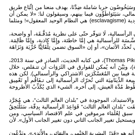
سَيَخُوضُون حربا شاملة ضِدَّنَا، بهدف منعنا من اِتِّبَاع طريق
لي، سَيَتَوَاطَؤُون فيما بينهم، وسيقولون لنا: «لا يمكن أن
ينجح سوى النظام الرأسمالي وحده. وإن الاشتراكية هي وهم مستحيل التحقيق»! مثلما كان مَلَّاك العَبِيد يقولون: «إن العُبودية (esclavagisme) هي النظام الوحيد المعقول»! ومثلما
الرأسمالية، لَا تتوفّر حتّى على نظرية مُدَقَّـقَة، أو واضحة،
َة للرأسمالية هي إمَّا خاطئة، وإِمَّا كاذبة، وإمَّا ظَالِمَة.
دِّد الأثمان»، أو إن «السوق تضمن تِلْقَائِيًّا حُرِّيَة وَنَزَاهَة
ومثلًا في مجال النـقطة الأخيرة (المتعلّقة بِزَعْمِ تـقْلِيص الفوارق الطبقية)، اِسْتَعْمَلَ مُؤَخَّرًا الاقتصادي طُومَاسْ بِيكُوتِي (Thomas Piketty)، في كتابه الحديث، الصادر في سنة 2013،
بّا الغربية)، وبَيَّنَ أنه يُمكن للفوارق في الثَرَوَات أن تتـقلص، خلال
 فيما بين المُعَسْكَرَين الاشتراكي والرأسمالي). لكن هذه
ا توقّـفت تلك المنافسة). وتؤدّي طبيعة الدِّينَامِيَة التي تُحرّك الرأسمالية إلى تـفَاقُم أو تَعْمِيق
 مُدَّة العيش، إلى آخره. الشيء الذي يُكَذِّبُ الأطروحة
والاستبداد، الموجودة في ”بلدان العالم الثالث“، هي مُجَرَّد
بلدان العالم الثالث“ قَوَاعِدَ الرأسمالية بِدِقّة، سَتَلْتَحِقُ
ز. وقد سبق لِعُلَمَاء مرموقين في علم الاقتصاد السياسي، ومن
. ويستحيل تغيير الجانب الثاني دون تغيير الجانب الأول». لأن
ولكلّ مكان». وَيَدَّعُون أنه هو «قَدَرُ البشرية الحَتْمِي، والنِهَائِي، والأَبَدِي». ويَدَّعُون