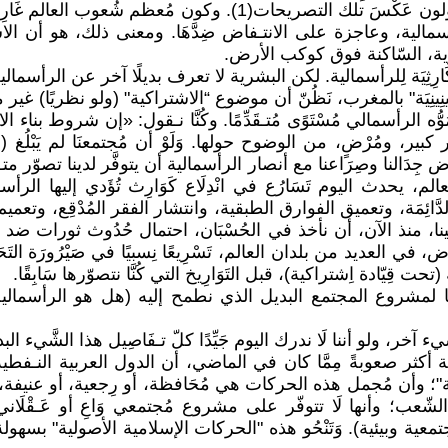
شرية، السّاكنة فوق كوكب الأرض.
لكَارِثِيَة لِلرأسمالية. لكن البشرية لا تعرف بديلًا آخر عن الرأسمالية
ِسية اللِّينِينِيَة" بالمغرب، نَظُنّ أن موضوع “الاشتراكية" (ولو نظريًا) غي
ُوُّه الرأسمالي مُسْتَوًى مُتـقَدِّمًا. وكُنَّا نـقول: «إن شروط بنا
 ومُرْضٍ، من الوضوح حولها. وَلَوْ أن مُجتمعنَا لم يَبْلُغ (أو بالتّ
ي. وذلك لِعِدَّة اعتبارات جديدة، أبرزها ما يلي: 1) يفرض جِدَالنا وصِرَاعنا مع أنصار الرأسما
رَاتها. 2) في مُعظم مناطق العالم، يحدث اليوم تَسَارُع في انْدِلَاع كَوَارِث تُؤَد
َوِيَة والدَّائِمَة، وتعميق الفوارق الطبقية، وانتشار الفقر المُدْقِع، وتعميم
نا، منذ الآن، أن نأخذ في الحُسْبَان، احتمال حُدُوث ثورات ضد الرأسما
ي العديد من بلدان العالم، تَسْرِيعًا نِسبيًا في صَيْرُورَة التَحَ
قِيّادة اِشتراكية)، قبل التَوَارِيخ التي كُنَّا نتصوّرها سَابِقًا.
 لمشروع المجتمع البديل الذي نطمح إليه (هل هو الرأسمالية؟
آخر، ولو أننا لَا ندرك اليوم جَيِّدًا كلّ تـفَاصِيل هذا الشَّيء ال
أكثر صعوبةً مِمَّا كان في الماضي، أن الدول العربية النـفطية (
"؛ وأن مُجمل هذه الحركات هي مُحَافظة، أو رِجعية، أو عنيفة، أو مُمْ
الشّعب؛ وأنها لَا تتوفّر على مشروع مُجتمعي وَاعِ أو عَـقْلَ
عية وبيئية). وَتَنْحُو هذه "الحركات الإسلامية الأصولية" بسهولة مُ