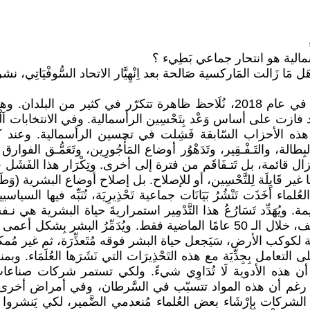
رأسمالية هو انتحار جماعي بَطِيء ؟
سية صَالحة بعد اِنْهِيَّار الاتحاد السُّوفْيَاتِي، نشر سنة 2015، الصفحات 212، الصيغة ر
منذ نهاية "الحرب العالمية الثانية" (في سنة 1945) إلى اليوم في عام 2018، نُل
على أساس وَعْد بِتَحْسِين الرأسمالية. وفي الانتخابات اَلْلَّاحِقَة (
لأن هذه الأحزاب السّابقة فَشِلت في تحسين الرأسمالية. وعند 
ِطالة، والتَـفْـقِير، وتَدَهْوُر أوضاع المَأْجُورِين، وتَعَمُّـق الفوارق ال
 مَا تزال قائمة، بل تَتـفَاقَم من فترة إلى أخرى. وتِكْرَار هذا ال
ها غير قَابِلَة لِلتَّحْسِين، أو للإصلاح. بل إصلاح أوضاع البشرية (وَطَ
عات مُتَوَالية من العُلماء أَخَذَت تَنْشُرُ بَيَانَات جماعية تَحْذِيرِيَة، تُنَبِّه 
يُهَدِّد تَسَارُعُ هذا التَّدْمِير استمراريةَ حياة البشرية هي نـف
وإبَادَة قرابة 60 % من الثَدْيِيَات، والطُّيُور، والأسماك، والزَوَاحِف، خلال الـ 50 عامًا الما
امل بِجِدِّيَة مع هذه التَحْذِيرَات التي نَشَرَها العُلَمَاء. وبم
هذه الأدوية لَا تُدَاوِي شيءً. ولكي تستمر شركات صناعات كيما
مريكية، تُروج مَوَادَّ مثل "مُبِيدَات الأعشاب" (glyphosate)، رغم أن هذه المواد تتسبّب في
شركات بِإِرْشَاء بعض العُلماء مُنعدمي الضَّمير، لكي يَنشروا ت