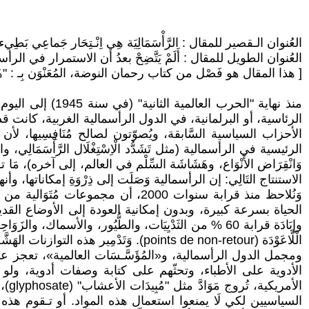
العُنوان الـقصير للمقال : الرَّأْسَمَالِيَة هِي اِنْـتِحَار جَماعِي بَطِيء
العُنوان الطويل للمقال : أَلَمْ يَتَّضِحْ بعدُ أن الاستمرار في ال
[ هذا المقال هو فَصْل من كتاب رحمان النوضة، المُعَنْوَن بِـ : "هَل مَا زَالت المَارك
الرئاسية، أو البرلمانية، في الدول الرأسمالية الغربية، كانت قد فازت 
الأحزاب السياسية السَّابقة، ويُصوّتون لصالح مُنَافِسِيها، 
الرئيسية في الرأسمالية (مثل تَشَدُّد الْاِسْتِغْلَال الرَّأْسَمَالِي، والب
وَانْقِرَاض الأَنْوَاع، وهَشَاشَة السِّلْم في العالم، إلى آخره)،
الاستنتاج التَالِي: إن الرأسمالية وَصَلَت إلى ذِرْوَةِ إمكاناتها، وأن
وَنُلاحظ منذ قرابة سنوات 2000، أن مجمو
الحياة بسرعة كبيرة، وبدون إمكانية العودة إلى الأوضاع القديمة. و
الْلَّاعَوْدَة (points de non-retour). وَتَدْمِير هذه التوازنات الهَشَّة لكوكب الأرض، سَيَجعل حياة البشر فوقه مُتَعذِّرَة، ثم غير مُمكنة.
ومجمل الدول الرأسمالية، و«المُؤَسَّـسَات العالمية»، تعجز على التع
الأدوية على الأطباء، وتحثّهم على كتابة وصفات أدوية، ولو أن 
الأ
السياسيين لكي لَا يمنعوا استعمال هذه المواد. أو تـقوم هذه ال