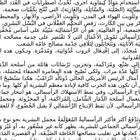
يَّائِيَة (الصّلْبَة، والسَّائِلَة، والغَازِيَة)، التي تُنْتَج بِكَمِّيَات 
ات، وتَلْوِيث الهواء في المدن، وتَلْوِيث الأراضي، والأنهار، والمحي
 ونذكر مِن بين الكَارث، رَفض التحكّم العَقْلَاني في النَّسْل البَشَرِ
العَالَمِيَة، هو أن الرَّأْسَمَالِيَة مَبْنِيَّة على أساس مُحَفِّز وحيد،
 الرّأسمالي تَمْوِيل الأَعْمَال التي لَا تَقْتَصِر على خِدمة مصالحه ال
 الأَنَانِيَة، وَيَتَحَايَلُون لِتَلَافِي خِدْمة مصالح عامّة الشعب.
وبشكل مُتجدّد، إلى اِفْتِـعَال حُروب عُدْوَانِيَة، وَمُدَمِّرَة. وتـ
العُدوانية.
 صُنْع، ومُرَاكَمة، وتخزين، تَرْسَانَات هَائلة من أسلحة الدَّمَار الشَّا
ة كلّها عدّة مرات. ولكي تُصْبِح هذه المغامرة الحمقاء مُحتملة،
رئيس الأمريكي الحالي دُونَالْد اتْرَامْبْ. هكذا سَتُصْبِحُ المُقَ
ن تكون هذه الحرب كافية لإبادة معظم البشرية أو كلها. وما دَام
ط الانتاج الرأسمالي، وفي نمط الاستهلاك الرأسمالي، هو انتحار جم
ستعمال أسلحة الدَّمَار الشَّامل، المُرَاكَمَة، أو المخزُونَة
سمالي. لأن نَمَط الإنـتاج الرَّأْسَمَالِي لَا يقبل الخُضُوع، لَا لل
ي أزمة(2) لم يسبق لها مثيل. وتَدْفَعُ أكثر فأكثر الرأسماليةُ المُعَوْلَمَةُ مجمل
ر الرأسمالي الجماعي للبشرية، يظهر كأنه غير مَشْعُور به، أو غَي
، فَتَـتَمَادى كعادتها في تغليب مصالحها الخَاصّة الضَيِّـقَة، أو الق