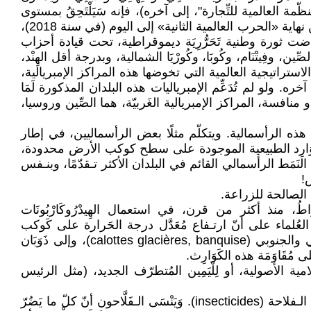
لمنظّمة العالمية للتِّجارة"، إلى آخره)، فإنه سَيَلْتَحِقُ بمستوى
تـقدم البلدان الأكثر تـقدُّمًا في العَالَم»! وعلى خلاف هذه الأطروحات الْـلَّاتَارِيخِيَة، والْـلَّاجَدَلِيَة، نُلاحظ، خلال الفترة المُمْتَدَّة من نهاية «الحرب العالمية الثانية» إلى اليوم (في سنة 2018)،
ضت ثورة وطنية تَحَرُّرِيَة ديموقراطية، تحت قيادة أحزاب
صِّين، وفِيتْنَام، وكُوبَا، وكُورْيَا الشمالية، وبدرجة أقل الهِنْد،
الاستراتيجية العالمية التي تخوضها هذه المراكز الإمبريالية،
لى آخره. ولو لم تُدَعِّم الإمبرياليات هذه البلدان المذكورة لَمَا
 أو منافسة، المراكز الإمبريالية الغَربيّة، هما الصِّين وروسيا،
ض، لواقع هذه الرأسمالية. ويتكلّم مثلًا بعض الرأسماليين، في إطار
لأن المَوَارِد الطبيعية الموجودة على سطح كوكب الأرض محدودة،
لنَمَط الرأسمالي القائم في البلدان الأكثر تـقدّمًا، وبنـفس
!
راضي الصالحة للزراعة.
َاطُ، منذ أكثر من قرن، في استعمال الهِيدْرُوكَارْبُونَات
réchauffeme)، في عُمُوم كَوْكَب الأرض. وَيَتَّـفِـق العُلماء على أنّ ارتـفاع مُعَدَّل درجة الحَرارة على كَوكب
الأرض بِـ 2 أو 3 درجات سِيلْسْيُوسْ (Celsius)، في قرابة نهاية القرن 21، سَيُؤَدِّي إلى ذَوَبَان الجَلِيد في الـقُطْبَيْن الشّمالي والجنوبي (calottes glacières, banquise)، وإلى ذَوَبَان
لإسلامية الأصولية، أو لِلْيَمِين المُتطرّف الجديد، (مثل الرئيس
وقد أَدَّى نَمَط الإنتاج الرأسمالي المُعَمَّم، إلى كَوَارِثَ أخرى. نَذْكُر مِن بَيْنِهَا تَعْمِيم استعمال المُبِيدَات الْكِيمِيَّائِيَّة لِلْحَشَرِات في الـفلاحة (insecticides). وَيَنْسَى الـفَلَّاحون أنّ كلّ ما يَضُرّ