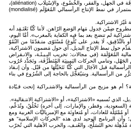
تتسبّب في أيّ مرض، أو لكي يُكذِّبُوا عُلماء آخرين نَاقِدِين، يَقُولون عَكْسَ تلك التصريحات(1). وكون مُعظم شُعوب العالم غَارِقَة في الجهل، والفقر، والخُضُوع، والاِسْتِلَاب (aliénation)،
يجعلها عاجزة عن إدراك خُطورة مجمل هذه التطوّرات الرأسمالية، وعاجزة على الانتـفاض ضِدَّهَا. ومعنى ذلك، هو أن الاستمرار في نمط الإنتاج الرأسمالي المُعَوْلَم (mondialisé)
 غَيْرَ الاشتراكية.
ر مطروح ضِمْن جَدول مَهام الوَضع الرّاهن. لأننا كُنَّا نَعْتَـقِد أنه
ء الاشتراكية لم تنضج بعد بما فيه الكفاية بالمغرب». أمَّا اليوم،
َدْقِيق، لَا يقدر على بُلُوغ) مُسْتَوًى متـقدّمًا من النُمُوّ
لية أن يتوفَّر لدينا تصوّر متـقدِّم حول نمط الإنتاج البديل، أي حول مَضمون الاشتراكية،
ي إليها الرأسمالية المُعَوْلَمَة (في مجالات: تخريب البِـيـئَـة، والانـقراض
 الجَهْل، وتنامي الحركات اليَمِينِيَة المُتَطَرِّفَة، وتَجَدُّد حُرُوب
لية قبل الآجَال التي كُنَّا نَتَخَيَّلُهَا من قَبْل. وأن إنـقاذ
رُّرِ من الرأسمالية. وسَيُعَجِّل بالحاجة إلى الشُرُوع في بناء
 أم هو مزيج من الرأسمالية والاشتـراكية [تحت قـيّادة
بديل، الذي نُسميه «الاشتراكية»، أو «الاشتراكية الانتـقالية».
السعودية، وقطر، والإمارات، إلى آخره) تَخْلُقُ، وتُدَعِّم،
تَثِلَة للعادات، أو مُتعاوِنَة مع الإمبرياليَّات الغربية ومع
اني؛ وأن البرنامج الوحيد لدى هذه "الحركات الإسلامية" هو
ذْهِلَة نحو التَسَلُّح، والعُنـف، والحرب الأهلية التي تُخرّب