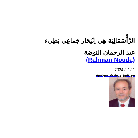
الرَّأْسَمَالِيَة هِي اِنْتِحَار جَماعِي بَطِيء
عبد الرحمان النوضة
(Rahman Nouda)
2024 / 7 / 1
مواضيع وابحاث سياسية