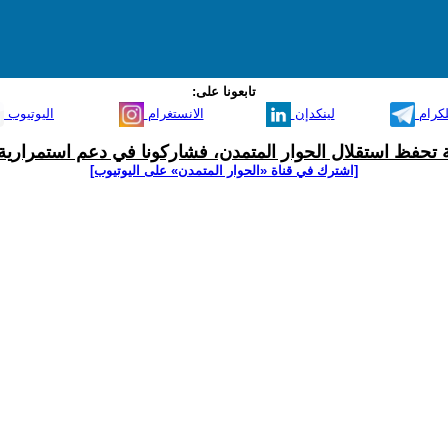
تابعونا على:
لكرام
لينكدإن
الانستغرام
اليوتيوب
ية تحفظ استقلال الحوار المتمدن، فشاركونا في دعم استمرارية 
[اشترك في قناة ‫«الحوار المتمدن» على اليوتيوب]