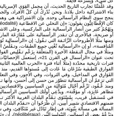
كل شيء، وَبِسُرْعَة فَائِقَة.
وقد عَلَّمَتْنَا تجارب التاريخ الحديث، أن مجمل القِوَى الإمبريالي
بناء الاشتراكية داخل بلادنا. ونحن نُدْرِكُ أن كلّ الأفراد، وا
كان الإِقْطَاعِيُّون يقولون: «إن التخلي عن الاقطاعية (féodalité) هو مَعْصِيَة لِلْـإِلَـه، وسيؤدي إلى الفوضى والخراب التَّام»!
ويَهْجُمُ كثير من أنصار الرأسمالية على الماركسية، وعلى الاشتراكي
أو صريحة، فبالأحرى أن تـقدر الرأسمالية على مُقَارَعَة الماركسية ب
ومنها مثلًا الأطروحات الزَّائـفة التي تـقُول: إن «الرأسمالية تُوَفِّر 
المُنافسة»، أو إن «الرأسمالية تُغْنِي جميع الطبقات، وتـقَلِّصُ
تحت عنوان «الرأسمال في القرن
فترات تاريخية محدّدة (مثلًا أثناء فترة «الحرب العالمية الثا
الفَوَارِق في المداخيل، وفي الثروات، وفي الأجور، وفي التعل
التي تزعمُ أن الرأسمالية تتطوّر من حسن إلى أحسن، وأنها تـقَ
ومنذ عُـقُود، تَزْعُم أجْيَال مُتَوَالِيَة من السياسيين والاقت
مَظاهر عَابِرَة، أو مؤقّتة». ويدَّعِي أولَئك السياسيين الرأسماليين 
في مُستـقبل قريب، بِمُسْتَوَى تـقَدُّمِ البلدان الغربية الأكث
ضمنهم الاقتصادي سَمِير أَمِين، أن طَرَحُوا أن «تـقدّم البلدان 
المسألة هي مسألة بِنْيَوِيَة، في إطار تَبَادُل غير مُتَكَافِئ، وفي ش
ويَزْعُمُ بعض