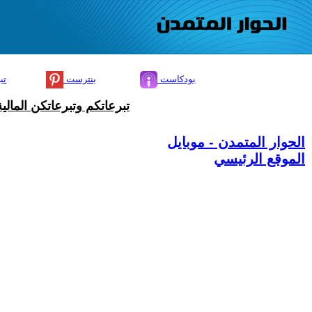
بودكاست
بنترست
تي
تبرعاتكم وتبرعاتكن المال
الحوار المتمدن - موبايل
الموقع الرئيسي