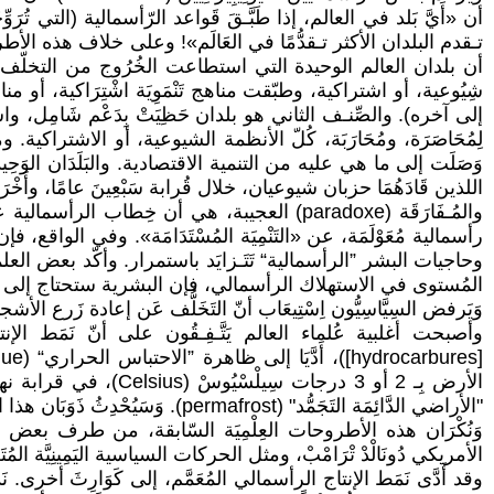
أن «أَيَّ بَلد في العالم، إذا طَبَّـقَ قَواعد الرّأسمالية (التي تُرَ
أن بلدان العالم الوحيدة التي استطاعت الخُرُوج من التخلّف ا
شِيُوعية، أو اشتراكية، وطبّقت مناهج تَنْمَوِيَة اشْتِرَاكية، أو مناهج «
إلى آخره). والصِّنـف الثاني هو بلدان حَظِيَتْ بِدَعْم شَامِل، 
لِمُحَاصَرَة، ومُحَارَبَة، كُلّ الأنظمة الشيوعية، أو الاشتراكية. ومن
وَصَلَت إلى ما هي عليه من التنمية الاقتصادية. والبَلَدَان الوَحِيد
اللذين قَادَهُمَا حزبان شيوعيان، خلال قُرابة سَبْعِينَ عامًا، وأَخْرَجَاهُ
والمُـفَارَقَة (paradoxe) العجيبة، هي أن خ
رأسمالية مُعَوْلَمَة، عن «التَنْمِيَة المُسْتَدَامَة». وفي الوا
وحاجيات البشر ”الرأسمالية“ تَتَـزايَد باستمرار. وأكّد بعض الع
المُستوى في الاستهلاك الرأسمالي، فإن البشرية ستحتاج إلى الم
وَيَرفض السِيَّاسِيُّون اِسْتِيعَاب أنّ التَخَلُّف عَن إعادة زَرع الأشجا
وأصبحت أغلبية عُلماء العالم يَتَّـفِـقُون على أنّ نَمَط الإ
"الأراضي الدَّائِمَة التَجَمُّد" (permafrost). وَسَيُحْدِثُ ذَوَبَان هذا الجَلِيد كَوَارِثَ طبيعية مُتنوِّعة، وغير مَسْبُوقَة. وَتَـعْجِز البشرية على مُقَاوَمَة هذه الكَوَارِث.
وَنُكْرَان هذه الأطروحات العِلْمِيَة السّابقة، من طرف بعض السِيَاس
الأمريكي دُونَالْدْ تْرَامْبْ، ومثل الحركات السياسية اليَمِينِيَّة المُتَطَرّ