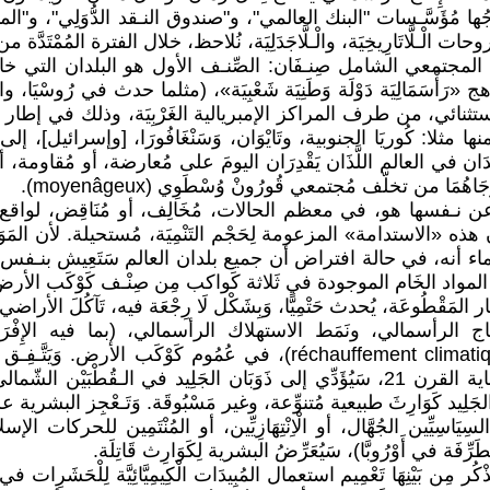
وِّجُها مُؤَسَّـسات "البنك العالمي"، و"صندوق النـقد الدُّوَلِي"، و"ا
لمجتمعي الشامل صِنـفَان: الصِّنـف الأول هو البلدان التي خا
رَأْسَمَالِيَة دَوْلَة وَطَنِيَة شَعْبِيَة»، (مثلما حدث في رُوسْيَا، وال
واستثنائي، من طرف المراكز الإمبريالية الغَرْبِيَة، وذلك في إطار 
ها مثلا: كُوريَا الجنوبية، وتَايْوَان، وَسَنْغَافُورَا، [وإسرائيل]، إ
َان في العالم اللَّذَان يَقْدِرَان اليومَ على مُعارضة، أو مُقاومة،
مَا من تخلّف مُجتمعي قُورُونْ وُسْطَوِي (moyenâgeux).
ِطاب الرأسمالية عن نـفسها هو، في معظم الحالات، مُخَالِف، أو مُنَاقِ
قع، فإن هذه «الاستدامة» المزعومة لِحَجْم التَنْمِيَة، مُستحيلة. 
لماء أنه، في حالة افتراض أن جميع بلدان العالم سَتَعِيش بنـفس ا
واد الخَام الموجودة في ثَلاثة كَواكب مِن صِنْـف كَوْكَب الأرض
ر المَقْطُوعَة، يُحدث حَتْمِيًّا، وَبِشَكْل لَا رِجْعَة فيه، تَآكُلَ الأ
نتاج الرأسمالي، ونَمَط الاستهلاك الرأسمالي، (بما فيه الإِفْر
[hydrocarbures])، أَدَّيَا إلى ظاهرة ”الاحتباس الحراري“ (nt climatique
ِيِّين الجُهَّال، أو الْاِنْتِهَازِيِّين، أو المُنْتَمِين للحركات ا
ِفَة في أَوْرُوبَّا)، سَيُعَرِّضُ البشرية لِكَوَارِث قَاتِلَة.