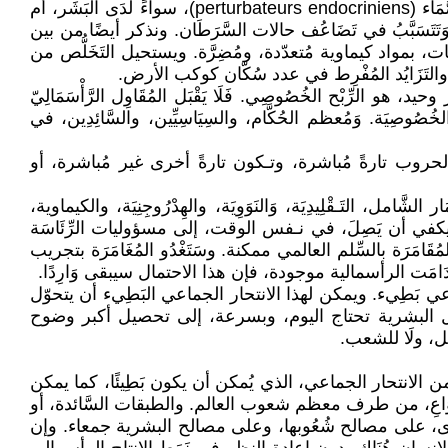
الحشرات، سَيَضُرُّ حَتْمِيًّا البَشَر. وَنَجد مِن بين الكَوارث أيضًا، استخدام مَوَادَّ كِيمَاوية أخرى، تُحْدِثُ اضطرابات في الغُدَد الصَّمَاء (perturbateurs endocriniens)، سواءً لَدَى الْبَشَر، أم
ضخمة، وَتَتَسَبَّبُ في تَضَاعُف حالات السَّرَطَان. ونذكر أيضًا من بين
طات، بمواد كيماوية مُتعدّدة، ومُضِرَّة. ويستحيل التَخَلُّص من
ي، والتَزَايُد المُفْرِط في عدد سُكّان كوكب الأرض.
 هو الرِّبْح الخُصُوصِي. فَلَا يَقْبَل المُقَاوِل الرَّأْسَمَالِيّ
خُصُوصِيَة. وَمُعظم الحُكَّام، والسِيَاسِيِّين، والسَّائِدِين، في
كون هذه الحروب تارةً مُباشرة، وتـكون تارةً أخرى غير مُباشرة، أو
مل، التَـقْلِيدِيَة، وَالنَوَوِيَة، والهِدْرُوجِنِيَة، والكيماوية،
 يكفي أن يَصِلَ، في نـفس الوقت، إلى مسؤوليات الرِّئَاسَة
امَرَة بالسِّلم العالمي ممكنة. وسَتَغْدُو المُغَامَرَة بتجريب
َت الرأسمالية موجودة، فإن هذا الاحتمال سيبقى وَارِدًا.
اعي بَطِيء. ويمكن لهذا الانتحار الجماعي البَطِيء أن يتحوّل
. ومجمل البشرية تحتاج اليوم، وبسرعة، إلى تحصيل أكبر وضوح
عقل، ولَا للشعب.
 البشرية نحو نوع من الانتحار الجماعي، الذي يُمكن أن يكون بَطِيئًا، كما يمكن
ْرَ وَاعِ، من طرف معظم شعوب العالم. والطبقات السَّائدة، أو
صيرة المَدَى، على مصالح شُعُوبها، وعلى مصالح البشرية جمعاء. وإن