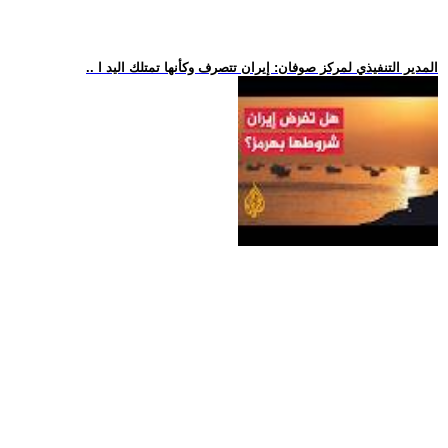
.. المدير التنفيذي لمركز صوفان: إيران تتصرف وكأنها تمتلك اليد ا