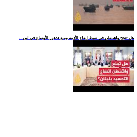
.. هل تنجح واشنطن في ضبط إيقاع الأزمة ومنع تدهور الأوضاع في لبن