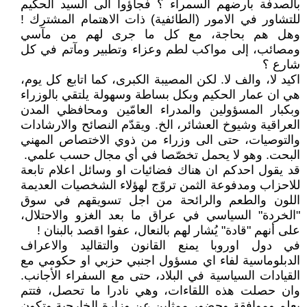
بالصدفة بأرضهم السمراء ؟ فجاؤوا الى السيد الحكيم
للتشاور في الامور (الطائفية) ذات الاهتمام المشترك !
وهل هم بحاجة، مع كل ما جرى لهم من مآسي
ومصائب، إلى مواكب لطم وعزاء وتطبير ومآتم في كل
شارع ؟
اكيد لا، والف لا. لكن المصيبة الكبرى، كما اتابع كل يوم،
هي ان عمار الحكيم وبكل بساطة وسهولة يلتقي بالوزراء
وبكبار المسؤولين والمدراء العامّين ومحافظي المدن
العراقية وشيوخ العشائر، الخ. ويقدّم النصائح والارشادات
والتوصيات، حتى الى وزراء من ذوي الاختصاص المهني
البحت. وهو لا يحمل تخصّصا في أي مجال حسب علمي.
قد يقول احدكم ان هناك فضائيات او وسائل اعلام تابعة
للاحزاب ومدفوعة الثمن تروّج لهؤلاء الشخصيات العديمة
اللون والطعم والرائحة من اجل تسويقهم في سوق
"الخردة" السياسي في عراق ما بعد الغزو والاحتلال،
على أنهم "قادة" يُشار لهم بالنعال، عفوا اقصد بالبنان !
في دول اوروبا يمنع القانون والتقاليد والاعراف
الدبلوماسية لفاء اي مسؤول اجنبي حزبي او حكومي مع
القيادات السياسية في البلاد، حتى مع السفراء الأجانب.
وان حصلت هذه اللقاءات، وهي نادرا ما تحصل، فتتم
بعلم وموافقة وحضور ممثلين عن وزارة الخارجية وتكون