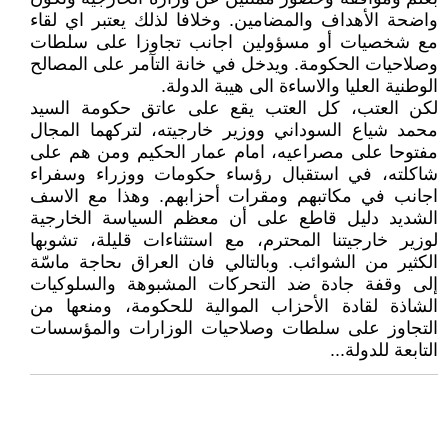
واضحة الأهداف والمضامين. وخلافا لذلك يعتبر اي لقاء
مع شخصيات أو مسؤولين اجانب تجاوزا على سلطات
وصلاحيات الحكومة. ويدخل في خانة التآمر على المصالح
الوطنية العليا والاساءة الى هيبة الدولة.
لكن العتب، كل العتب يقع على عاتق حكومة السيد
محمد شياع السوداني ووزير خارجيته، لتركهما المجال
مفتوحا على مصراعيه، امام عمار الحكيم ومن هم على
شاكلته، في استقبال رؤساء حكومات ووزراء وسفراء
اجانب في مكاتبهم ومقرات أحزابهم. وهذا مع الاسف
الشديد دليل قاطع على أن معظم السياسة الخارجية
لوزير خارجيتنا المحترم، مع استثناءات قليلة، تشوبها
الكثير من الشوائب. وبالتالي فان العراق ىحاجة ماسّة
إلى وقفة جادة ضد التحركات المشبوهة والسلوكيات
الشاذة لقادة الأحزاب الموالية للحكومة، ومنعها من
التجاوز على سلطات وصلاحيات الوزارات والمؤسسات
التابعة للدولة...