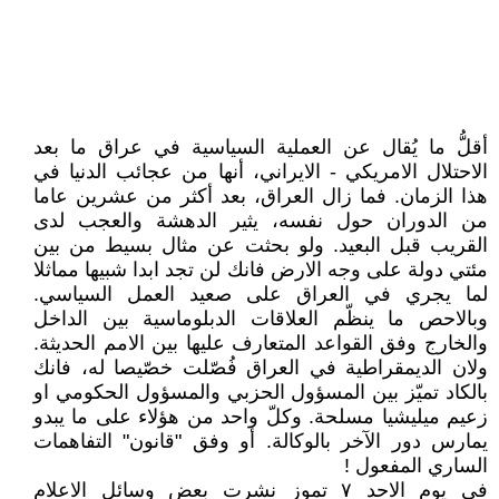
أقلُّ ما يُقال عن العملية السياسية في عراق ما بعد
الاحتلال الامريكي - الايراني، أنها من عجائب الدنيا في
هذا الزمان. فما زال العراق، بعد أكثر من عشرين عاما
من الدوران حول نفسه، يثير الدهشة والعجب لدى
القريب قبل البعيد. ولو بحثت عن مثال بسيط من بين
مئتي دولة على وجه الارض فانك لن تجد ابدا شبيها مماثلا
لما يجري في العراق على صعيد العمل السياسي.
وبالاحص ما ينظّم العلاقات الدبلوماسية بين الداخل
والخارج وفق القواعد المتعارف عليها بين الامم الحديثة.
ولان الديمقراطية في العراق فُصّلت خصّيصا له، فانك
بالكاد تميّز بين المسؤول الحزبي والمسؤول الحكومي او
زعيم ميليشيا مسلحة. وكلّ واحد من هؤلاء على ما يبدو
يمارس دور الآخر بالوكالة. أو وفق "قانون" التفاهمات
الساري المفعول !
في يوم الاحد ٧ تموز نشرت بعض وسائل الاعلام