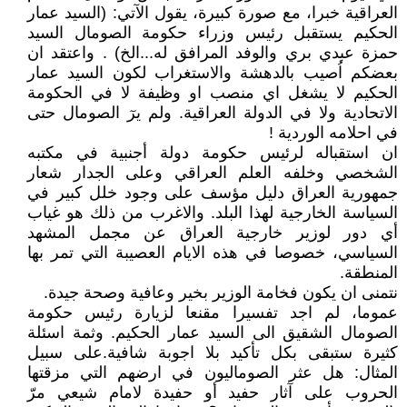
العراقية خبرا، مع صورة كبيرة، يقول الآتي: (السيد عمار
الحكيم يستقبل رئيس وزراء حكومة الصومال السيد
حمزة عبدي بري والوفد المرافق له...الخ) . واعتقد ان
بعضكم اُصيب بالدهشة والاستغراب لكون السيد عمار
الحكيم لا يشغل اي منصب او وظيفة لا في الحكومة
الاتحادية ولا في الدولة العراقية. ولم يرٓ الصومال حتى
في احلامه الوردية !
ان استقباله لرئيس حكومة دولة أجنبية في مكتبه
الشخصي وخلفه العلم العراقي وعلى الجدار شعار
جمهورية العراق دليل مؤسف على وجود خلل كبير في
السياسة الخارجية لهذا البلد. والاغرب من ذلك هو غياب
أي دور لوزير خارجية العراق عن مجمل المشهد
السياسي، خصوصا في هذه الايام العصيبة التي تمر بها
المنطقة.
نتمنى ان يكون فخامة الوزير بخير وعافية وصحة جيدة.
عموما، لم اجد تفسيرا مقنعا لزيارة رئيس حكومة
الصومال الشقيق الى السيد عمار الحكيم. وثمة اسئلة
كثيرة ستبقى بكل تأكيد بلا اجوبة شافية.على سبيل
المثال: هل عثر الصوماليون في ارضهم التي مزقتها
الحروب على آثار حفيد أو حفيدة لامام شيعي مرّ