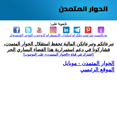
تابعونا على:
بودكاست
بنترست
تيلكرام
لينكدإن
الانستغرام
اليوتيوب
التويتر
الفيسبوك
تبرعاتكم وتبرعاتكن المالية تحفظ استقلال الحوار المتمدن،
فشاركونا في دعم استمرارية هذا الفضاء اليساري الحر
[اشترك في قناة ‫«الحوار المتمدن» على اليوتيوب]
الحوار المتمدن - موبايل
الموقع الرئيسي