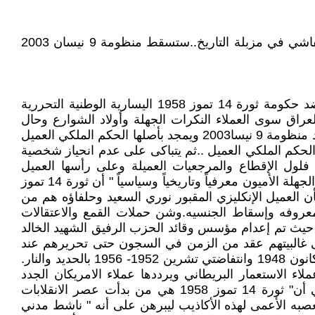
سيبقى يوم ثورة 14 تموز 1958 الوطنية التحررية عيداً وطنياً عراقياً…وكما سقط النظام الملكي العميل والنظام البعثي الفاشي في مزبلة التاريخ..ستسقط منظومة 9 نيسان 2003
الملحق الخامس *: نبذة تاريخية ————————————— منذ انقلاب 8 شباط 1963 البعثي الفاشي المدبر امريكياً ضد حكومة ثورة 14 تموز 1958 اليسارية الوطنية التحررية
لعراق سوى العملاء النكرات الجهلة وأولاد الشوارع وحال
العراق وشعبه من سيِّئ إلى أسوأ..!! ومصيبة الجهل التاريخي والسياسي والمعرفي الأكبر هي ثرثرة من يدعي نفسه ثائراً ضد منظومة 9 نيسا2003 ويمجد بأصلها الحكم الملكي العميل
اني وصنيعته الحكم الملكي العميل .. ثم يتباكى على عدم انحياز شخصية
 فلول الإقطاع والمرجعيات العميلة وعلى رأسها العميل
الشاهنشاهي محسن الحكيم وورثته أفرادا واحزابا ومليشيات، وعملاء الاستعمار البريطاني ويرددها عملاء الامريكان الجدد والجهلة الأميون معرفياً وتاريخياً وسياسياً " أن ثورة 14 تموز
بأن العميل الإنكليزي المقبور نوري السعيد وحلفاؤه هم من
 الشخصيات الوطنيه المعروفه وإسقاط الجنسيه. وشن حملات القمع والاعتقالات
حيث تم إعدام مؤسس وقائد الحزب الرفيق الشهيد الخالد
ى غالبيتهم عقد من الزمن في السجون حتى تحريرهم عند
إنتصار ثورة 14 تموز 1958 الوطنية التحررية. مما اضطر الأحزاب الوطنية لتجميد نشاطها. ناهيكم عن مواجهة جماهير وثبة كانون 1948 وانتفاضتي تشرين 1952- 1956 بالحديد والنار.
ء الاستعمار البريطاني ويرددها عملاء الامريكان الجدد
والجهلة الأميون معرفيا وتاريخيا وسياسيا. والأكثر رواجا اليوم على ألسنة من يسمون أنفسهم ب" الناشط المدني"... وهي أن" ثورة 14 تموز 1958 هي من بدأت عصر الانقلابات
تعصبه الأعمى لهذه الأكاذيب ليبرهن على أنه " ناشط مدني