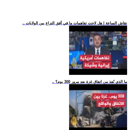
.. نقاش الساعة | هل لاحت تفاهمات ما في أفق النزاع بين الولايات
.. ما الذي نُفذ من اتفاق غزة بعد مرور 300 يوم؟