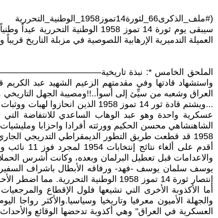
(#ملف_الذكرى66_لثورة14تموز1958_الوطنية_التحررية
العميلة التدميرية الإرهابية اللصوصية في مزبلة التاريخ قريباً و
واستشهاد قادتها وفي مقدمتهم الزعيم الشهيد عبد الكريم قاس
... ويشتم قادة ثور 14 تموز 1958 
عسكرية واحدة وهو عبد الوهاب الساعدي للانتفاضة التي أع
1958 قد قطعت طريق التطور الديمقراطي التدريجي الجاري 
أقدم على أ
والاعدامات قبل تعطيل البرلمان وبعده، وكانت أشرس الحملا
يوسف سلمان يوسف -فهد- ورفاقه الأبطال باشراف السفير ا
أما الأكذوبة الأخرى التي تشيعها فلول الإقطاع والمرجعيات
العسكرية في العراق" وهي أكذوبة تدحضها الوقائع والأحداث لم