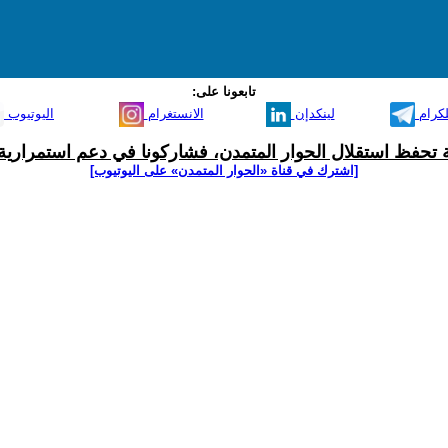
تابعونا على:
لكرام
لينكدإن
الانستغرام
اليوتيوب
ية تحفظ استقلال الحوار المتمدن، فشاركونا في دعم استمرارية 
[اشترك في قناة ‫«الحوار المتمدن» على اليوتيوب]