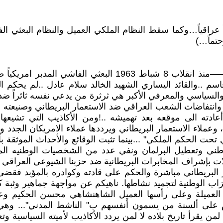
حتماً…)
م ..والقائد اليساري الشهيد الخالد سلام عادل .. لم يحكم ا
الذين انحازوا لهبات ووثبات وانتفاضات الشعب العراقي ضد الاستعمار البريط
ادته الى موقعه بعد تهميشه ..! ومن الأكاذيب التي تشيعها
تحت الحكم الملكي" ... بينما تثبت الوقائع والأحداث الموثقة 
لغاء نتائج إنتخابات 1954 لمجرد فوز 11 نائب وطني وتعطيل البرلمان ونفي عدد من
ت بإشراف المخابرات البريطانية ضد حزبنا الشيوعي العراقي 
لبريطاني مباشرة والحكم على قادته وكوادره بالمؤبد فقض
 العميلة وعلى رأسها العميل الشاهنشاهي محسن الحكيم وعملا
ن يقرأ تاريخ بلاده لا لمن يردد الأكاذيب لأميته السياسية و