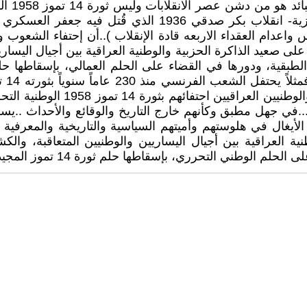
انقلاب مقتل الملك غازي 1939 بتهمة انه مناصرا لهتلر والنازية
لمعروف باسم حركة مايس واعدام العقداء الاربعه قادة الإنقلاب ).. أن إحتفا
على صعيد الذاكرة الحزبية والوطنية العراقية بين أجيال اليس
..في جهل مطبق وكأنهم خارج التاريخ والوقائع والأحداث .. يسه
غال في هلوستهم وأميتهم السياسية والتاريخية والمعرفية ا
طنية العراقية بين أجيال اليساريين والوطنيين المتعاقبة،
 حلم ثورة 14 تموز المجيدة في إقامة دولة القانون والعدالة الاجتماعية .)