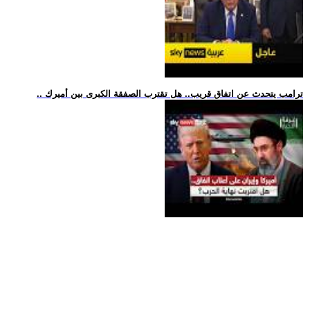
.. ترامب يتحدث عن اتفاق قريب.. هل تقترب الصفقة الكبرى بين أميرك