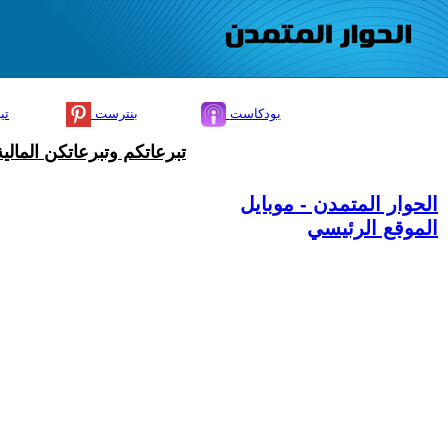
بودكاست
بنترست
تي
تبرعاتكم وتبرعاتكن المال
الحوار المتمدن - موبايل
الموقع الرئيسي