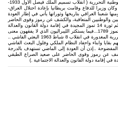
ديمقراطي ضد الانقلابات وحكم العسكر "... فالعهد الملكي البائد هو من دشن عصر الانقلابات وليس ثورة 14 تموز 1958 الوطنية التحررية ( انقلاب تسميم الملك فيصل الأول 1933-
- انقلاب بكر صدقي 1936 الذي قُتل فيه جعفر العسكري وكان وزيرا للدفاع وقامت بريطانيا بإعادة احتلال العراق-
ء الشعوب ومنها شعبنا العراقي بتاريخها وثوراتها يأتي في إطار العودة
اريين والوطنيين المتعاقبة، والكشف عن رموز وقوى الحاضر
على صعيد الصراع الطبقي والوطني وامتداداتها، أي أصولها الطبقية، ودورها في القضاء على الحلم العمالي، بإسقاطها حلم ثورة 14 تموز المجيدة في إقامة دولة القانون والعدالة
الاجتماعية..ناهيكم عن إعتزاز الشعوب بانتصاراتها الوطنية .. فمثلاً يحتفل الشعب الفرنسي منذ 230 عاماً سنوياً بثورته 14 تموز 1789... فيما يستكثر الليبراليون الذي لا يفقهون معنى
الليبرالية أصلاً ..والعدميون والأميون سياسياً.. على اليساريين والوطنيين العراقيين احتفائهم بثورة 14 تموز 1958 الوطنية التحررية المغدورة في انقلاب 8 شباط 1963 البعثي الفاشي ..
م بقايا وابناء واحفاد النظام الملكي وفلول البعث الفاشي
لمفضوحة .. إذن أن العودة إلى الماضي تستهدف بالدرجة
 والكشف عن رموز وقوى الحاضر على صعيد الصراع الطبقي