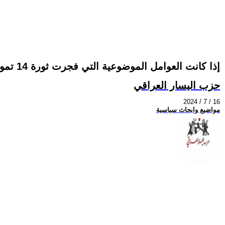
إذا كانت العوامل الموضوعية التي فجرت ثورة 14 تموز 1958 الوطنية التحررية تكاد تكون متطابقة مع العوامل الموضوعية راهناً..فماذا عن العامل الذاتي ؟
حزب اليسار العراقي
2024 / 7 / 16
مواضيع وابحاث سياسية