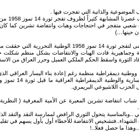
وعلينا أيض
أما الفارق الجوهري بين الوضع الراهن وبين الوضع الذي أفضى 
ة وجماهيرية قادت الهبات والانتفاضات بشكل منظم شكلت ج
قاد الثورة واسقط الحكم الملكي العميل وحرر العراق من الاستع
ية ما بعد 2003 لوجود حركة يسارية ووطنية ديمقراطية منظمة رغم إعادة بناء ال
قيادة الحزب الشيوعي
 الحزب اللاشيوعي البريمري.
باب انتفاضة تشرين المعبرة عن الأمية المعرفية ( النظرية و
.وبالمناسبة يتحول الثوري الرافض لممارسة النقد والنقد الذا
 الشهداء..فتشخيص الانتفاضة للأخطاء أول بأول يسهم في تقليل 
.وهذا ما حصل فعلا..!