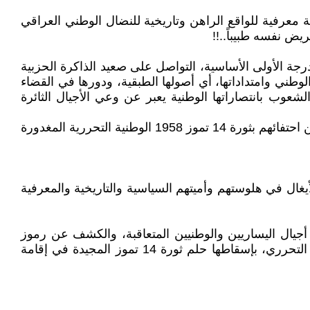
معرفية للواقع الراهن وتاريخية للنضال الوطني العراقي
ريض نفسه طبيباً..!!
درجة الأولى الأساسية، التواصل على صعيد الذاكرة الحزبية
طني وامتداداتها، أي أصولها الطبقية، ودورها في القضاء
الاجتماعية.. فإعتزاز الشعوب بانتصاراتها الوطنية يعبر عن وعي الأجيال الثائرة
فيما يستكثر الليبراليون الذي لا يفقهون معنى الليبرالية أصلاً ..والعدميون والأميون سياسياً..على اليساريين والوطنيين العراقيين احتفائهم بثورة 14 تموز 1958 الوطنية التحررية المغدورة
غال في هلوستهم وأميتهم السياسية والتاريخية والمعرفية
 أجيال اليساريين والوطنيين المتعاقبة، والكشف عن رموز
وقوى الحاضر على صعيد الصراع الطبقي والوطني وامتداداتها، أي أصولها الطبقية، ودورها في القضاء على الحلم الوطني التحرري، بإسقاطها حلم ثورة 14 تموز المجيدة في إقامة