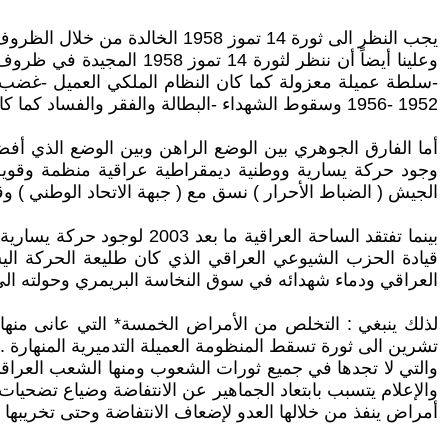
يجب النظر الى ثورة 14 تموز 1958 الخالدة من خلال الظروف الموضوعية والذاتية التي تفجرت فيها .
1952 -1956 وسقوط الشهداء -البطالة والفقر والفساد كما كان حينها…)
وجود حركة يسارية ووطنية ديمقراطية عراقية منظمة وقوي
الجيش ( الضباط الأحرار ) نسق مع ( جبهة الاتحاد الوطني ) و
بينما تفتقد الساحة العراق
العراقي ودماء شهدائه في سوق النخاسة البريمري وحولته الى
لذلك ينبغي : التخلص من الأمراض الخمسة* التي عانى منها ش
تشرين الى ثورة تسقط المنظومة العميلة التدميرية المنهارة ..
والتي لا تجدها في جميع ثورات الشعوب ومنها الشعب العراقي .
والإعلام يتسبب بابتعاد الجماهير عن الانتفاضة وضياع تضحيات
أمراض ينفذ من خلالها العدو لإضعاف الانتفاضة وحتى تخريبها .