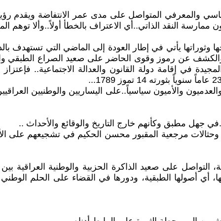
اسي والمعرفي المتواصل على مدى عمر الانتفاضة ويقدم رؤية 
ممارسة النقد الذاتي..أي الاعتراف بالخطأ أولاً..وألا توهم الم
ها وثوراتها يأتي في إطار العودة إلى الماضي التي تستهدف بال
ة، والكشف عن رموز وقوى الحاضر على صعيد الصراع الطبقي والو
الوطني التحرري، بإسقاطها حلم ثورة 14 تموز المجيدة في إقامة دولة القانون والعدالة 
.في جهل مطبق وكأنهم خارج التاريخ والوقائع والأحداث ..
ي وحثالات مرجعية المقبور محسن الحكيم في تشجيعهم على الأي
، التواصل على صعيد الذاكرة الحزبية والوطنية العراقية بين