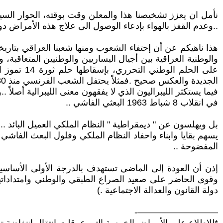
نأمل ان يعزز تشخيصنا هذا والمعلن وقت بوقته، الحوار السي
..وعدم القفز بالهواء بإدعاء الوصول الى علاج هذه الأمراض دون 
هذا ناهيكم عن أن إحتفاء الشعوب ومنها شعبنا العراقي بتاريخ
والوطنية العراقية بين أجيال اليساريين والوطنيين المتعاقب
على الحلم 
الجديدة والعكس صحيح .فمثلاً يحتفل الشعب الفرنسي منذ 230 عاماً سنوياً بثورته 14 تموز 1789...
في انقلاب 8 شباط 1963 البعثي الفاشي ..
بل ويهلسون عن " ديمقراطية " النظام الملكي العميل البائد ..
يسهم بقايا وابناء واحفاد النظام الملكي وفلول البعث الفاش
المفضوحة ..
إذن أن العودة إلى الماضي تستهدف بالدرجة الأولى الأساسية
دولة القانون والعدالة الاجتماعية .)
—————————-