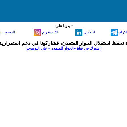
تابعونا على:
لكرام
لينكدإن
الانستغرام
اليوتيوب
ية تحفظ استقلال الحوار المتمدن، فشاركونا في دعم استمرارية 
[اشترك في قناة ‫«الحوار المتمدن» على اليوتيوب]