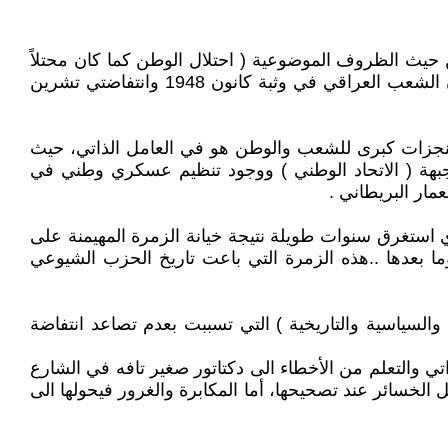
اً أن ننظر لثورة 14 تموز 1958 المجيدة في ظروف عصرنا المشابهة كثيراً لظروف تفجر ثورة 14 تموز 1958 من حيث الظروف الموضوعية ( احتلال الوطن كما كان محتلاً
-سلطة عميلة معزولة كما كان النظام الملكي العميل -غضب شعبي متفجر في احتجاجات وهبات وانتفاضة تشرين كما كان الشعب العراقي في وثبة كانون 1948 وانتفاضتي تشرين
لتفجر ثورة 14 تموز 1958 الوطنية التحررية التي حققت منجزات كبرى للشعب والوطن هو في العامل الذاتي، حيث
بهة ( الاتحاد الوطني ) ووجود تنظيم عسكري وطني في
مار البريطاني .
يسار العراقي الذي استغرق سنوات طويلة نتيجة خيانة الزمرة المهيمنة على
 العراقي الذي كان طليعة الحركة اليسارية والوطنية الديمقراطية العراقية ما قبل ثورة 14 تموز وما بعدها ..هذه الزمرة التي باعت تاريخ الحزب الشيوعي
السياسية والتاريخية ) التي تسببت بعدم تصاعد انتفاضة
تي والتعلم من الأخطاء الى دكتاتور صغير تافه في الشارع
الخسائر عند تصحيحها، أما المكابرة والغرور فيحولها الى