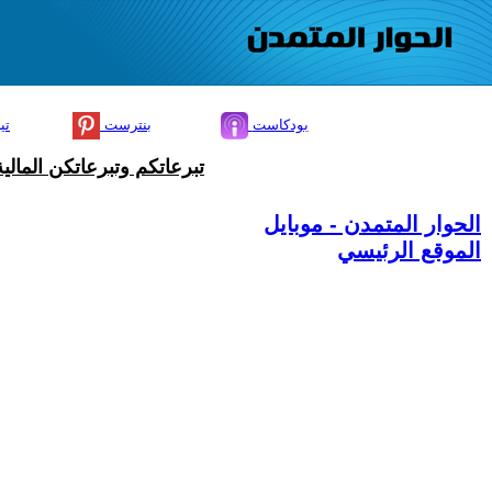
بودكاست
بنترست
تي
تبرعاتكم وتبرعاتكن المال
الحوار المتمدن - موبايل
الموقع الرئيسي