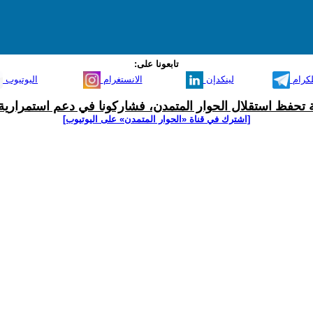
تابعونا على:
لكرام
لينكدإن
الانستغرام
اليوتيوب
ية تحفظ استقلال الحوار المتمدن، فشاركونا في دعم استمرارية 
[اشترك في قناة ‫«الحوار المتمدن» على اليوتيوب]