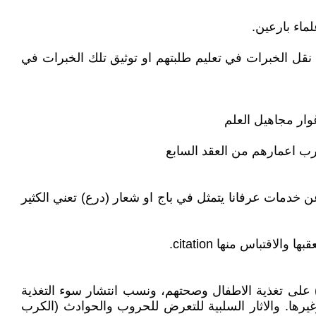
ماء بارعين.
قل الخبرات في تعليم طلبتهم او توثيق تلك الخبرات في
ار مجاهيل العلم
رب اعمارهم من العقد السابع
راءة الاسم فيه والتعبير عن خدمات عرفانا يتمثل في باج او شعار (درع) تعني الكثير
 على تغذية الاطفال وصحتهم، ونسب انتشار سوء التغذية
كالها في المجتمع، وكذلك الولادات بوزن ناقص عن الطبيعي low birth weight والولادة قبل الاوان prematurity وغيرها. والاثار السلبية للتعرض للحروب والحوادث (الكرب