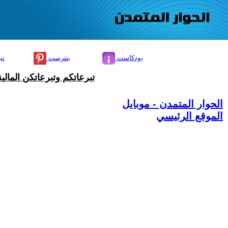
بودكاست
بنترست
تي
تبرعاتكم وتبرعاتكن المال
الحوار المتمدن - موبايل
الموقع الرئيسي