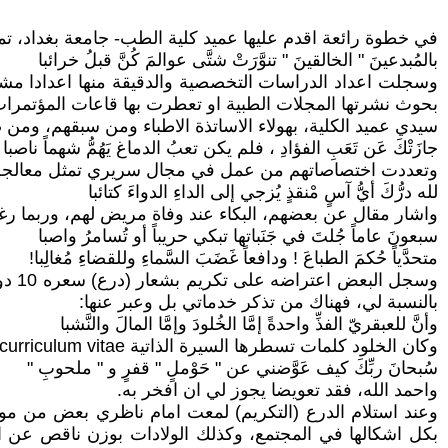
في خطوة رائعة اقدم عليها عميد كلية الطب- جامعة بغداد، تم
بالمُبدعينَ " الخالقينَ " تنوَّرَتْ شتَّى عوالمَ كُنَّ قبلُ خرائبا
وسجلت اعداد الدراسات التخصصية والدقيقة منها اعدادا مشه
بحوث نشرتها المجلات الطبية او تعطرت بها قاعات المؤتمرات
سيدي عميد الكلية، بهولاء الاساتذة الاطباء ومن سبقهم، ومن 
جازَتْكَ عَن تَعَبِ الفؤادِ ، فلم يكن تعبُ الدماغ يَهُمُّ شهماً ناصبا
وتعددت اختصاصاتهم من عمل في مجال سريري تمثل معالجة ال
لله درُّكَ أيُّ آسٍ مْنقذٍ يُزجي إلى الداءِ الدواءَ كتائبا
واشار مقال عن بعضهم، البكاء عند وفاة مريض لهم، وربما رغ
سبعونَ عاماً جُلتَ في جَنَباتها تبكي حريباً أو تُسامرُ واصبا
متحدَّياً حُكمَ الطباعَ ! ودافعاً غَضَبَ السَّماءِ وللقضاءِ مُغالِبا!
وسجل
بالنسبة لي، فهناك من تذكر خدماتي بل وعبر عنها:
وأنَّ للعبقريّ الفذِّ واحدةً إمَّا الخُلودَ وإمَّا المالَ والنَّشبا
وكان الخلود كلمات تسطرها السيرة الذاتية curriculum vitae من البحوث عناوينها والمجلات التي نشرتها وسنوات النشر، وتعقبها والاقتباس منها citation.
سُبحانَ ربِّكَ كيف عَوَّضني عن " حَوْملٍ " قفرٍ و " ملحوبِ "
واحمد الله، فقد تعويضا يجوز لي ان افخر به.
وعند استلام الدرع (التكريم) لمعت امام ناظري بعض من موا