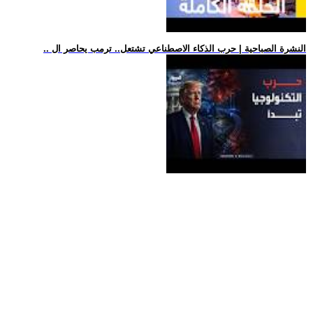
.. النشرة الصباحية | حرب الذكاء الاصطناعي تشتعل.. ترمب يحاصر ال