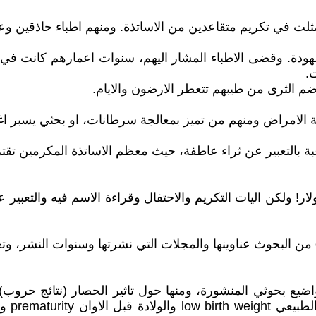
ثلت في تكريم متقاعدين من الاساتذة. ومنهم اطباء حاذقين وعل
ودة. وقضى الاطباء المشار اليهم، سنوات اعمارهم كانت في ن
.
ضم الثرى من طيبهم تتعطر الارضون والايام.
امراض ومنهم من تميز بمعالجة سرطانات، او بحثي يسبر اغو
بة بالتعبير عن ثراء عاطفة، حيث معظم الاساتذة المكرمين تقت
 البعض اعتراضه على تكريم بشعار (درع) سعره 10 دولار! ولكن اليات التكريم والاحتفال وق
ضيع بحوثي المنشورة، ومنها حول تاثير الحصار (نتائج حروب)
بكل اش