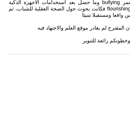
التالي للرضح posttraumatic stress disorder) والعنف aggression باشكال متعددة، ومنها ما يخص الطلاب يعني التنمر bullying وما حصل بعد استخدامات الاجهزة الذكية
cyberbullying. وللشباب في صحتهم العقلية حيث سجلت ارقام متدنية لمن يتمتع بصحة عقلية كاملة وما نسميه الازدهار flourishing فكانت بحوث حول الصحة العقلية للشباب، ثم
المقترح لم يغادر موقع العلم والاجتهاد فيه
خطوتكم رائعة للتنوير