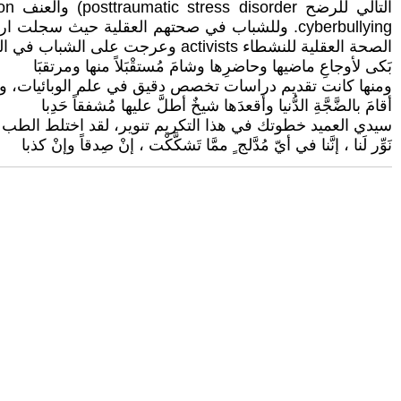
الصحة العقلية للنشطاء activists وعرجت على الشباب في المناطق العشائرية tribal areas وكانت النتائج ارقاما متدنية تعكس واقعا ومستقبلا سيئا
بَكى لأوجاعِ ماضيها وحاضرِها وشامَ مُستقْبَلاً منها ومرتقبَا
ومنها كانت تقديم دراسات تخصص دقيق في علم الوبائيات، وقد ا
أقامَ بالضَّجَّةِ الدُّنيا وأقعدَها شيخٌ أطلَّ عليها مُشفقاً حَدِبا
سيدي العميد خطوتك في هذا التكريم تنوير، لقد اختلط الطب و
نَوِّر لَنا ، إنَّنا في أيّ مُدَّلج ٍ ممَّا تَشكَّكْت ، إنْ صِدقاً وإنْ كذبا