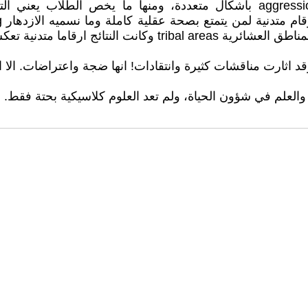
ثارت مناقشات كثيرة وانتقادات! انها ضجة واعتراضات. الا ان 
العلم في شؤون الحياة، ولم تعد العلوم كلاسيكية بحتة فقط. و