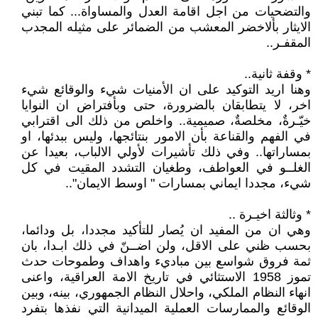
والتضحيات من اجل اقامة العدل والمساواة... كما تبني
الايثار بألاخضر المعشب من الضمائر على مثيله المجدب
المقفـر..
* وقفة ثانية..
وهنا اريد التوكيد على ان الأمنيات شيء والوقائع شيء
اخر، لا يتطابقان بالضرورة، حتى وبأفتراض ان النوايا
خيّـرةٌ، مخلصةٌ، صميمية.. واخلص من ذلك الى اقترابي
في الفهم والقناعة بأن الامور بنتائجها، وليس ببدئها، او
بمساراتها.. وفي ذلك تأشيرات لأولي الالباب، بعيدا عن
الغلــو في العواطف، وطغيان التشدد المقيت في كل
شيء، مجددا ايماني بمسارات " اوسط الايمان"..
* وثالثة اخيـرة ..
وهي ان من المفيد ان يُصار للتأكيد مجددا، بل ودائما،
بحسب ظني على الاقل، ولن اضــنّ في ذلك ابـدا، بان
ثمة فروق شواسع بين مباديء واهداف وطموحات حدث
تموز 1958 الاستثائي في تاريخ الامة العراقية، واعنى
انهاء النظام الملكي، واحلال النظام الجمهوري، بينه، وبين
الوقائع والممارسات العملية الميدانية التي نفذها بتفرد