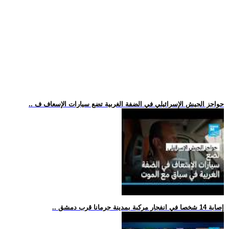
.. حواجز الجيش الإسرائيلي في الضفة الغربية تضع سيارات الإسعاف ف
.. إصابة 14 شخصا في انفجار مركبة بمدينة جرمانا قرب دمشق