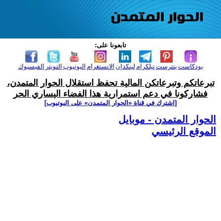
تابعونا على:
بودكاست
بنترست
تيلكرام
لينكدإن
الانستغرام
اليوتيوب
التويتر
الفيسبوك
تبرعاتكم وتبرعاتكن المالية تحفظ استقلال الحوار المتمدن،
فشاركونا في دعم استمرارية هذا الفضاء اليساري الحر
[اشترك في قناة ‫«الحوار المتمدن» على اليوتيوب]
الحوار المتمدن - موبايل
الموقع الرئيسي