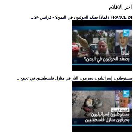
اخر الافلام
.. لماذا يصعّد الحوثيون في اليمن؟ • فرانس 24 / FRANCE 24
.. مستوطنون إسرائيليون يضرمون النار في منازل فلسطينيين في تجمع