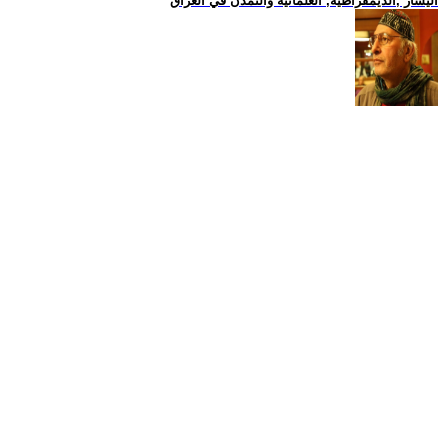
اليسار ,الديمقراطية, العلمانية والتمدن في العراق