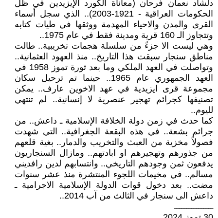
دلشاد نعمان فرحان (معاناة الكورد الإيزيدين في ظل
الحكومات العراقية - 1921-2003).. الذي سجل أسماء
القرى والمدن والاحياء المهدمة ووثقها في طيات كتابه
وتتجاوز الـ 160 قرية ومدينة فقط في عام 1975..
وهي ليست الا جزءً من سلسلة هجمات تخريبية.. طالت
مناطق سنجار سبقت هذا التاريخ.. منذ العهود العثمانية..
وتواصلت في العهد الملكي وما بعد ثورة تموز 1958 في
العهد الجمهوري عام 1965.. حينما تم ترحيل سكان
مجموعة قرى ايزيدية في عهد الاخوين عارف.. يمكن
تصنيفها كجرائم تهجير عنصرية لا إنسانية.. لم تنتهي
لليوم..
كما حدث في زمن دولة الخلافة الإسلامية ـ داعش.. من
جرائم بشعة.. في هذه البقعة الجغرافية.. التي شهدت
فصولاً مخزية من العبث والتخريب والدمار.. بغية قلعهم
من جذورهم وتهجيرهم او ابادتهم.. ومازال السنجاريون
يدفعون ثمن وجودهم التاريخي.. وانتسابهم لدين رافديني
مسالم.. في مخيمات اللجوء المنتشرة منذ عشر سنوات
مضت.. بعد دخول قوات الدولة الإسلامية الاجرامية ـ
داعش الى سنجار في الثالث من آب 2014..
ــــــــــــــــ
30 تموز 2024