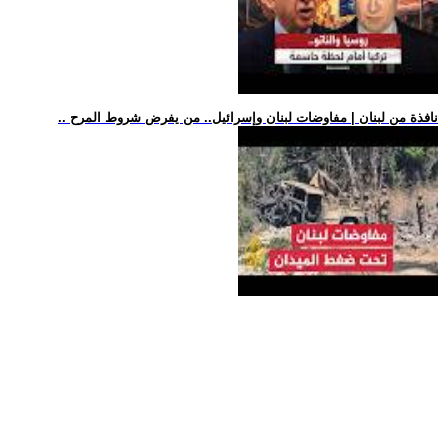
.. نافذة من لبنان | مفاوضات لبنان وإسرائيل.. من يفرض شروط المرح