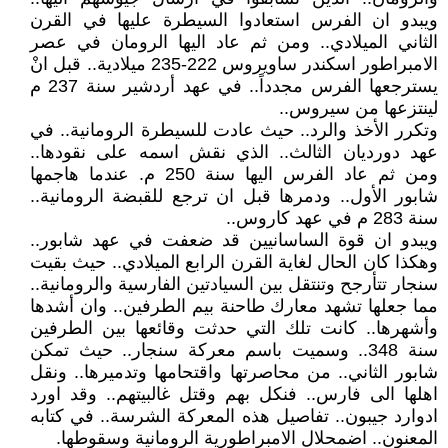
ويبدو ان الفرس استعادوا السيطرة عليها في القرن
الثاني الميلادي.. ومن ثم عاد اليها الرومان في عصر
الامبراطور اسكندر ساويروس 222-235 ميلادية.. قبل انْ
يسترجعها الفرس مجدداً.. في عهد أردشير سنة 237 م
لينتزعها من سيروس..
وتكرر الأخذ والرد.. حيث عادت للسيطرة الرومانية.. في
عهد دورديان الثالث.. الذي نقش اسمه على نقودها..
ومن ثم عاد الفرس اليها سنة 250 م. عندما هاجمها
شابور الأول.. ودمرها قبل ان ترجع للقبضة الرومانية..
سنة 283 م في عهد كاروس..
ويبدو ان قوة الساسانيين قد ضعفت في عهد شابور..
وهكذا كان الحال لغاية القرن الرابع الميلادي.. حيث بقيت
سنجار تتأرجح وتنتقل بين السيادتين الفارسية والرومانية..
مما جعلها تشهد معارك طاحنة بيم الطرفين.. وان أشدها
وأشهرها.. كانت تلك التي حدثت وقائعها بين الطرفين
سنة 348.. وسميت باسم معركة سنجار.. حيث تمكن
شابور الثاني.. من محاصرتها واقتحامها وتدميرها.. ونقل
اهلها الى فارس.. فنكل بهم وقتل غالبيتهم.. وقد اورد
ادوارد جيبون.. تفاصيل هذه المعركة الشرسة.. في كتابه
المعنون.. اضمحلال الامبراطورية الرومانية وسقوطها.