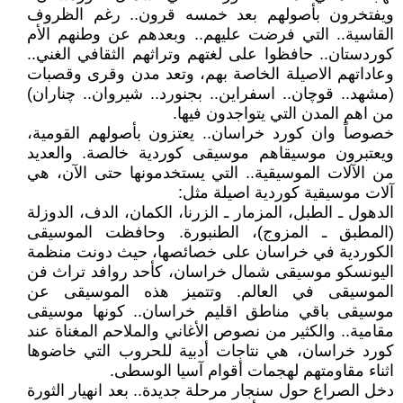
ويفتخرون بأصولهم بعد خمسه قرون.. رغم الظروف
القاسية.. التي فرضت عليهم.. وبعدهم عن وطنهم الأم
كوردستان.. حافظوا على لغتهم وتراثهم الثقافي الغني..
وعاداتهم الاصيلة الخاصة بهم، وتعد مدن وقرى وقصبات
(مشهد.. قوچان.. اسفراين.. بجنورد.. شيروان.. چناران)
من اهم المدن التي يتواجدون فيها.
خصوصاً وان كورد خراسان.. يعتزون بأصولهم القومية،
ويعتبرون موسيقاهم موسيقى كوردية خالصة. والعديد
من الآلات الموسيقية.. التي يستخدمونها حتى الآن، هي
آلات موسيقية كوردية اصيلة مثل:
الدهول ـ الطبل، المزمار ـ الزرنا، الكمان، الدف، الدوزلة
(المطبق ـ المزوج)، الطنبورة. وحافظت الموسيقى
الكوردية في خراسان على خصائصها، حيث دونت منظمة
اليونسكو موسيقى شمال خراسان، كأحد روافد تراث فن
الموسيقى في العالم. وتتميز هذه الموسيقى عن
موسيقى باقي مناطق اقليم خراسان.. كونها موسيقى
مقامية.. والكثير من نصوص الأغاني والملاحم المغناة عند
كورد خراسان، هي نتاجات أدبية للحروب التي خاضوها
اثناء مقاومتهم لهجمات أقوام آسيا الوسطى.
دخل الصراع حول سنجار مرحلة جديدة.. بعد انهيار الثورة