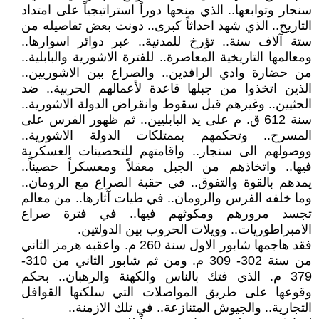
سنجار وتوابعها.. الذي منحها دوراً استراتيجياً على امتداد
التاريخ.. الذي شهد احداثاً كبرى.. دونت بعض تفاصيله من
ستة آلاف سنة.. تؤرخ للمدنية.. عبر دوائر اسوارها..
ومعالمها التاريخية المعاصرة.. للفترة الاشورية والبابلية..
من حضارة وادي الرافدين.. والصراع بين الاشوريين..
الذين اتخذوا من جبلها قاعدة لأعمالهم الحربية.. ضد
الحثيين.. وغيرهم قبل سقوط وانقراض الدولة الاشورية..
سنة 612 ق. م على يد البابليين.. ثم ظهور الفرس على
المسرح.. وتحكمهم بممتلكات الدولة الاشورية..
ووصولهم الى سنجار.. واقامتهم للتحصينات العسكرية
فيها.. واتخاذهم من الجبل معقلاً ومعسكراً حصيناً..
يمدهم بالقوة والتفوق.. في حقبة الصراع مع الرومان..
وما خلفه الفرس والرومان.. في طيات آثارها.. من معالم
تجسد مرورهم ومكوثهم فيها.. في فترة صراع
الامبراطوريات.. وويلات الحروب بين الدولتين.
فقد هاجمها شابور الاول سنة 260 م. واعقبه هرمز الثاني
من سنة 302- 309 م. ومن ثم شابور الثاني من 310-
379 م. الذي فتك بالناس والكهنة والرهبان.. بحكم
وقوعها على طريق المواصلات التي سلكتها القوافل
التجارية.. والجيوش المتنازعة.. في تلك الازمنة..