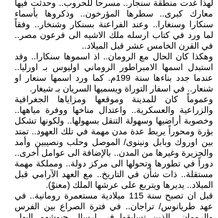
لهذا غدت منطقة سنجار.. مسرحاً للحروب.. وحدثت فيها
معارك كبرى.. سطرها المؤرخون.. وذكروها بأسماء
سنكارا وسنغارا.. وعند الفراعنة بسنكار وشنخار.. وفقاً
لما ورد في كتاب ارسله ملك الاشيه الى فرعون مصر..
في القرن الخامس عشر قبل الميلاد..
وهكذا كان الحال مع الرومان.. اذ اسموها سنكارا.. وقد
استبدل اسمها الامبراطور الروماني اوليوس بـ اورليا..
عندما جدد بناءها سنة 199م. كما ورد اسمها سنعار او
شنعار.. في اسفار التوراة ويسميها السريان بـ شيغار.
وعموماً كان للمدينة وموقعها ومزاياها الجغرافية
والزراعية والعسكرية.. واعتدال مناخها ووفرة مياهها..
وخصوبة أراضيها وسهولة التنقل بسهولها.. ولكونها تشكل
بؤرة ومحوراً يربط عدة مدن مهمة في تلك العهود.. تمتد
بين اوروك وبابل ونينوى/ الموصل وحلب ونصيبين وأمد
والجزيرة وغيرها من المدن.. بالإضافة الى عوامل أخرى..
دوراً في تطورها وتحولها الى مركز دولة.. ومملكة مهمة
مستقلة.. ذات شأن في التاريخ.. مع العهد الآرامي قبل
الميلاد.. يديرها ويتربع على عرشها الملك (معنوْ).
قبل ان تصبح سنة 115 ميلادية مستعمرة رومانية.. في
عهد طريانوس/ تراجان.. في فترة الصراع بين الفرس
والرومان.. الذين تسابقوا في ارسال جيوشهم اليها..