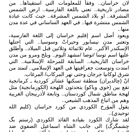
لان خراسان.. وفقاً للمعلومات التي استقيناها.. من
مصادر تاريخية.. تعني باللغة الفارسية.. ارض الشمس
المشرقة.. او بلاد الشمس المشرقة.. حيث كانت عبادة
الشمس منتشرة فيها.. في العهد الساساني في عدة مدن
منها..
ويعود أصل اسم إقليم خراسان إلى اللغة الفارسية،
وتعتبر مدن نيسابور وحيراتْ وسوسيا.. التي احتلها
الإسكندر الأكبر.. عام ثلاثمائة وثلاثين قبل الميلاد.. وأطلق
عليها اسم توسا /توصا /مشهد اليوم.. وبلخ ومرو من مدن
خراسان التاريخية.. السابقة للمرحلة الإسلامية.. التي
امتدت وتوسعت جغرافيتها في العهد الإسلامي.. لتمتد من
شرق لوكانيا جرجان وحتى نهر المركاب/ المرغاب.
انّ (چالديران) منطقة تسکنها عشائر کوردية ـ کرمانجية
تقع بين (خوي وباکو) يتحدثون اللهجة (الكورمانجية) مثل
لهجة مناطق شمال كوردستان.. وتابعة لأذربيجان الغربية
وهم من اتباع المذهب الشيعي..
يقول المؤرخ الكوردي من كورد خراسان (کليم الله
توحيدي)..
لقد شارك الکورد بقياده القائد الکوردي (رستم بگ
چشمگزگ) الى جانب الشاه اسماعيل الصفوي ضد