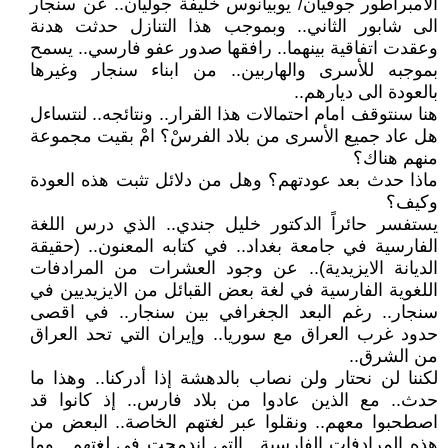
الامبراطور جوفيان/ يوبيانوس خليفة جوليان.. عن سنجار
الى شابور الثاني.. وبموجب هذا التنازل حدثت هدنة
وعقدت اتفاقية بينهما.. رافقها صدور عفو فارسي.. يسمح
بموجبه للأسرى والهاربين.. من ابناء سنجار وغيرها
بالعودة الى ديارهم..
هنا سنتوقف امام احتمالات هذا القرار.. ونتائجه.. لنتساءل
هل عاد جميع الأسرى من بلاد الفرسْ؟ امْ بقيت مجموعة
منهم هناك؟
ماذا حدث بعد عودتهم؟ وهل من دلائل تثبت هذه العودة
وكيف؟
يستفسر حائراً الدكتور خليل جندي.. الذي درس اللغة
الفارسية في جامعة بغداد.. في كتابه المعنون.. (حقيقة
الديانة الايزيدية).. عن وجود العشرات من المرادفات
اللغوية الفارسية في لغة بعض القبائل من الايزيديين في
سنجار.. رغم البعد الجغرافي بين سنجار.. في اقصى
حدود غرب العراق مع سوريا.. وإيران التي تحد العراق
من الشرق..
لكننا لن نحتار ولن نصاب بالدهشة إذا أدركنا.. وهذا ما
حدث.. مع الذين عادوا من بلاد فارس.. إذ كانوا قد
اصطحبوا معهم.. ونقلوا عبر لغتهم الخاصة.. البعض من
هذه المرادفات الفارسية.. التي اندمجت في لغتهم.. وما