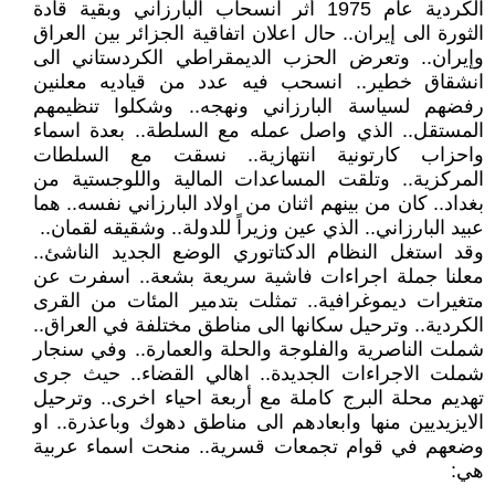
الكردية عام 1975 أثر انسحاب البارزاني وبقية قادة
الثورة الى إيران.. حال اعلان اتفاقية الجزائر بين العراق
وإيران.. وتعرض الحزب الديمقراطي الكردستاني الى
انشقاق خطير.. انسحب فيه عدد من قياديه معلنين
رفضهم لسياسة البارزاني ونهجه.. وشكلوا تنظيمهم
المستقل.. الذي واصل عمله مع السلطة.. بعدة اسماء
واحزاب كارتونية انتهازية.. نسقت مع السلطات
المركزية.. وتلقت المساعدات المالية واللوجستية من
بغداد.. كان من بينهم اثنان من اولاد البارزاني نفسه.. هما
عبيد البارزاني.. الذي عين وزيراً للدولة.. وشقيقه لقمان..
وقد استغل النظام الدكتاتوري الوضع الجديد الناشئ..
معلنا جملة اجراءات فاشية سريعة بشعة.. اسفرت عن
متغيرات ديموغرافية.. تمثلت بتدمير المئات من القرى
الكردية.. وترحيل سكانها الى مناطق مختلفة في العراق..
شملت الناصرية والفلوجة والحلة والعمارة.. وفي سنجار
شملت الاجراءات الجديدة.. اهالي القضاء.. حيث جرى
تهديم محلة البرج كاملة مع أربعة احياء اخرى.. وترحيل
الايزيديين منها وابعادهم الى مناطق دهوك وباعذرة.. او
وضعهم في قوام تجمعات قسرية.. منحت اسماء عربية
هي: