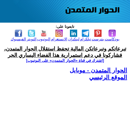
تابعونا على:
بودكاست
بنترست
تيلكرام
لينكدإن
الانستغرام
اليوتيوب
التويتر
الفيسبوك
تبرعاتكم وتبرعاتكن المالية تحفظ استقلال الحوار المتمدن،
فشاركونا في دعم استمرارية هذا الفضاء اليساري الحر
[اشترك في قناة ‫«الحوار المتمدن» على اليوتيوب]
الحوار المتمدن - موبايل
الموقع الرئيسي