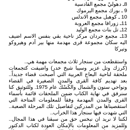
8ـ دهوليْ مجمع القادسية
9 ـ بورك مجمع اليرموك
10 ـ كوهبل مجمع الاندلس
11ـ زورافا مجمع العروبة
12ـ تل بنات مجمع الوليد
13ـ مجمع حردان مركز ناحية بقي بنفس الاسم اضيف
اليه سكان مجموعة قرى مهدمة منها بير آدم وهيروكو
وتيركا
واستقطعت من سنجار ثلاث مجمعات مهمة هي..
(كرزك وتل عزير وسيبا شيخ خدر) واضيفت كتجمعات
ملحقة لناحية البعاج العربية التي أصبحت قضاء جديداً..
بعد تهديم كافة القرى والمدن الصغيرة في القضاء
ونواحي سنون والشمال والكَسْكْ عام 1975. وللتوثيق كنا
سنرفق في نهاية الكتاب ضمن الملحقات قائمة بأسماء
القرى والمدن المهدمة وفقاً للمعلومات المتاحة التي
استقصيناها من المدركين لتفاصيل تلك المرحلة الصعبة..
التي شهدت فيها سنجار هذا الخراب..
لكننا لا نريد ان نبخس حق من سبقنا في هذا المجال..
وللمزيد من المعلومات بالإمكان العودة لكتاب الدكتور