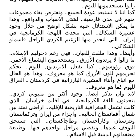
زالوا يستخدمونها لليوم..
كما اننا لا تستبعد عودة الجميع.. ونفترض بقاء مجموعات
منهم في مدن فارسية.. لشتى الاسباب والدوافع.. وهذا
ما يمكن الاستدلال عليه بشكل اوضح من خلال وجود
عشيرة الشكاك.. التي تتحدث اللهجة الكرمانجية في
إيران.. التي انحدر منها الزعيم الكردي الراحل قاسملو
الشكاكي..
وأيضا.. وهذا ملفت للعيان.. فهي رغم دخولهم الإسلام..
ما زالوا لا يرتدون الأزرق.. ويستخدمون اليشماغ الأحمر..
فوق رؤوسهم.. كما يفعل الايزيديون لليوم.. بحكم
تحريمهم للون الأزرق كما هو معروف.. وهذا هو الحال
مع اتباع وأبناء العشيرة البارزانية في كردستان ـ العراق
لليوم كما هو معروف..
لابد وان نذكر ايضا.. وجود أكثر من مليوني كردي..
يتحدثون اللغة الكرمانجية.. في اقليم خراسان.. الذي
كانت تشمل الجغرافية التاريخية للإقليم.. اراضي تمتد بين
شمال أفغانستان الحالية.. واجزاء من إيران وتركمانستان
وتترستان وكازاخستان وطاجاكستان.. التي تستحق
التوقف عندها.. وتقصي مراحل تواجدهم فيها.. وطبيعة
معتقداتهم الدينية قبل الاسلام..