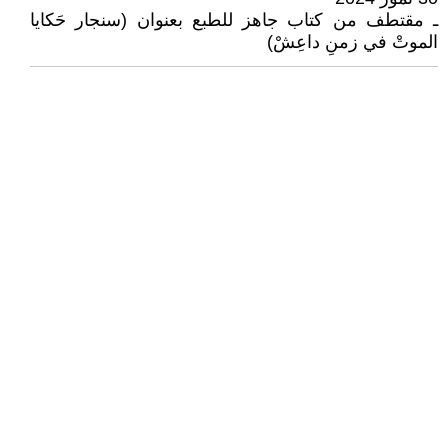
ـ مقتطف من كتاب جاهز للطبع بعنوان (سنجار حَكايا
الموتْ في زمنِ داعِشْ)