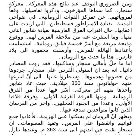
ومن الضروري التوقف عند نتائج هذه المعركة.. معركة
سنجار.. كما سماها المؤرخون.. وذكروا تفاصيلها.. وفقاً
لمروياتهم.. عن تمركز القوات الرومانية.. في ضواحي
المدينة.. بقيادة الامبراطور قسطنطين.. التي ارتدت على
اعقابها.. حال اقتراب الفرق الفارسية بقيادة شابور الثاني
منها.. وما اسفرت عنه من ملاحقة الفرس لهم.. ووقوع
مذبحة مريعة مع أسرْ خمسة فيالق رومانية.. استسلمت
بأعدادها الهائلة للفرس.. وأرسلت مخفورة الى بلاد
فارس.. هذا ما حدث مع الرومان..
اما ما حلّ بأهالي سنجار وساكنيها.. فقد روت المصادر
ذاتها.. انه بعد ان استولى الفرس على سنجار.. جردوها
من حصونها وهدموها.. وسيطروا عليها.. الى أنْ انتزعها
منهم جوليانوس سنة 360 ميلادية.. حيث عاد شابور
واخذها منهم أثر معركة.. أسّر فيها عدداً من الفرق
الرومانية.. ومنها الفرقة الفرثية الأولى.. وفرقة فلافيا
الأولى.. وعدداً من الجنود المحليين.. وآخر من الفرسان
الذين كانوا متواجدين صدفة فيها..
ويظهر انّ الرومان لم يسكتوا على الهزيمة.. فأعادوا جمع
قواتهم وانقضوا على الفرس.. وتفيد المعلومات.. ان
سنجار بقيت في ايديهم الى سنة 363 م. وعندها تنازل