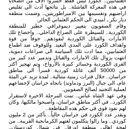
العثمانيين.. الکورد ليس فقط خسروا آلاف من الضحايا
في هذه المعرکة الفاشلة.. بل نتائجها أدت الي تقليص
اراضيهم وتقسيمها بين الامبراطوريتين.. وضمت منطقه
ديار بکر ـ اميدي الى الحكم العثماني الجائر.
وقام الصفويون بتغيير ديموغرافي خطير للمنطقة
الكوردية.. للسيطرة على الصراع الداخلي.. واخضاع تلك
الامارات والقبائل الكوردية لنفوذهم.. خوفاً من قوة
واهداف الكورد على المدى البعيد. وللوقوف ضد اطماع
العثمانيين، مما ادت تلك السياسة الى صراعات دموية،
انتهت بزوال تلك الامارات والقبائل وتدمير عدد كبير من
القرى الكوردية وخسائر كبيرة بالأرواح، وتم تهجير أكثر
من 50000 ألف عائلة كوردية قسراً الى مناطق
خراسان.. خلال فترات زمنية متتالية.. لمدة تزيد عن المئة
عام، الى جبال (البرز ودماوند) باتجاه خراسان لإخضاعهم
لعملية التجنيد لصالح الصفويين.
وفي عهد الشاه عباس.. تمت المرحلة الاخيرة لاستقرار
الكورد.. في أكثر مناطق خراسان، وأصبحوا مالكيها، وكان
لهم نفوذ قوي في حكم هذه المقاطعة..
ويقدر عدد الكورد في خراسان حالياً.. بأكثر من 2 مليون
كوردي.. وما زالوا يتكلمون لغتهم الكرمانجية القريبة.. من
لهجة اهالي منطقة اورفا.. في شمال كوردستان..