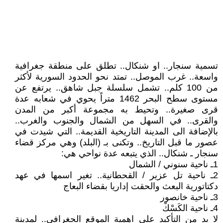
تسمية سنجار.. او شنكال.. تطلق على منطقة جغرافية
واسعة.. غرب الموصل.. تمتد نحو الحدود السورية لأكثر
من 100 كلم.. تشمل سلسلة جبل شاهق.. يرتفع عن
مستوى سطح البحر 1462 متراً يحوي في شعابه عدة
قرى صغيرة.. وتحيط به مجموعة أكبر من المدن
والقرى.. في السهل من الشمال والجنوب والغرب..
بالإضافة الى المدينة التاريخية القديمة.. التي شيدت في
عصور ما قبل التاريخ.. وتكنى بـ (البلد) وهي مركز قضاء
سنجار ـ شنكال.. الذي يتبعه عدة نواحي هي:
1ـ ناحية سنوني / الشمال
2ـ ناحية تل عزير / القحطانية.. تغير اسمها في عهد
دكتاتورية البعث والحقت إداريا بقضاء البعاج
3ـ ناحية خانصور
4ـ ناحية الكَسْكْ
لا بد من التأكيد على اهمية الموقع الجغرافي.. لمدينة