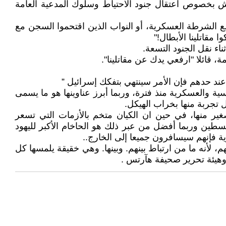
ش بخصوص اعتقال جنود الاحتياط وسلوك المدعية العامة
ع الشرطة العسكرية، أو النواب الذين اقتحموا السجن مع
مقاتلينا الأبطال!"
قائلا "ارفعي يدك عن مقاتلينا".
ند حدهم فإن الأمر سينتهي بتفكك إسرائيل ”
ة والعسكرية منذ فترة، وربما أبرز عناوينها هو ما يسمى
 تجربة منها بخراب الهيكل.
ير منها، في حين ان الكيان متخم بالأزمات التي تسعر
سطين وربما أفضل من عبر ذلك هو الحاخام الأكبر لليهود
ة فإنهم سيسافرون جميعا إلى الخارج..
م، لأنه ما من ارتباط بينهم. وبينها. وهي خقيقة يلمسها كل
وهيئة تحرير صحيفة هآرتس .