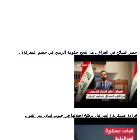
.. حصر السلاح في العراق.. هل تنجح حكومة الزيدي في حسم المعركة؟
.. قراءة عسكرية | إسرائيل ترسّخ احتلالها في جنوب لبنان عبر القو