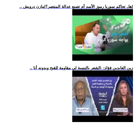
.. هل تحاكم سوريا رموز الأسد أم تصنع عدالة المنتصر؟|مازن درويش|
.. زين العابدين فؤاد: -الشعر بالنسبة لي مقاومة للقبح وبدونه أنا