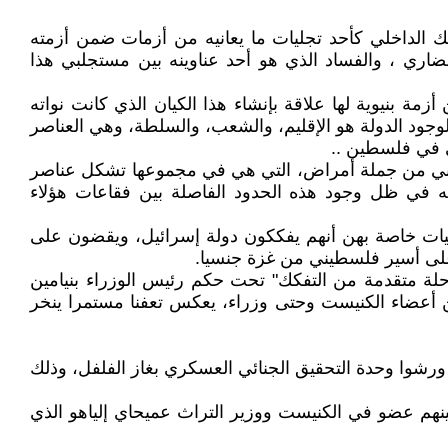
كك الداخلي كأحد تجليات ما يعانيه من أزمات ضمن أزمته
الحضاري ، والفساد الذي هو أحد عناوينه بين مستجلبي هذا
مة بنيوية لها علاقة بإنشاء هذا الكيان الذي كانت نواته
جود الدولة هو الإقليم، والشعب، والسلطة، وهي العناصر
هي في فلسطين ..
 يعاني من جملة أمراض، التي هي في مجموعها تشكل عناصر
حرب الأهلية بين مكوناته في ظل وجود هذه الحدود الفاصلة بين فقاعات هؤلاء
ليشيات خاصة بهن أنهم يفككون دولة إسرائيل، ويقضون على
على أسير فلسطيني من غزة جنسيا.
حلة متقدمة من التفكك" تحت حكم رئيس الوزراء بنيامين
ن أعضاء الكنيست وحتى وزراء، يعكس تعفنا مستمرا ينخر
 ورشوا وحدة التحقيق الجنائي العسكري بغاز الفلفل، وذلك
نهم عضو في الكنيست ووزير التراث عميحاي إلياهو الذي