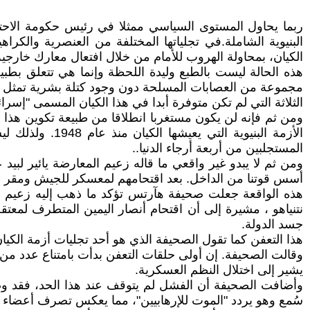
ربما يحاول المستوى السياسي ممثلا في رئيس حكومة الاحتلا
البنيوية الشاملة.في تجلياتها المختلفة من العنصرية والكراه
الكيان، بمحاولة الهروب للأمام من خلال افتعال معارك خارجي
هذه الحالة ليست بالطبع وليدة اللحظة وإنما هي تتعلق بطبيعة
مجموعة من العصابات المسلحة دون وجود كتلة بشرية تمثل ال
الثلاثة التي لم تكن متوفرة أبدا في هذا الكيان المسمى "إسرا
ومن ثم فإنه لن يكون مستغربا انطلاقا من طبيعة تكوين هذا 
الأزمة البنيوي
المستجلبين من أربعة أرجاء الدنيا..
ومن ثم لا يبدو غير واقعي ما قاله زعيم المعارضة يائير لب
أسس قوتنا من الداخل. بعد اقتحامهم لمعسكر للجيش ومقر م
هذه الواقعة جعلت صحيفة ه‍آرتس تؤكد ما ذهب إليه زعيم ال
نتنياهو ، مشيرة إلى أن اقتحام أنصار اليمين المتطرف لم
جسد الدولة.
هذا التعفن كما تقول الصحيفة الذي هو أحد تجليات أزمة الكيان ا
وقالت الصحيفة. إن أولى حلقات التعفن بدأت بامتناع عدد من ه
يشير إلى اختلال النظم العسكرية.
وأضافت الصحيفة أن الفشل لم يتوقف عند هذا الحد، فقد وص
سُمع وهو يردد "الموت للإرهابيين"، مما يعكس تصرف أعضاء ا