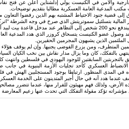
ارجية والأمن في الكنيست يولي إدلشتاين أعلن عن فتح نقا
 مكتب المدعية العامة العسكرية مطالبا بتقديم توضيحات.
إلى قضية جنود الاحتياط المشتبه بهم الذين رفضوا التعاون م
 المالية بتسلئيل سموتريتش الذي صرخ في وجه الشرطة "اتركوا 
ء نقل الجنود التسعة.
 وصول عضو الكنيست يتسحاق كروزر الذي هدد المدعية العامة، 
الملثمين الذين يشبهون المجرمين الحقيرين.
ين المتطرف، ومن يزرع الفوضى يجنيها. وإن لم يوقف هؤلاء ع
هي بالتفكك، كان وما يزال مدار نقاش بين نخب الكيان السياسي
حق بالتجربتين السابقتين للوجود اليهودي في فلسطين وانتهت كل
انضباط العسكري كأحد تجليات الأزمة البنيوية في جانب صغ
ه في المدى المنظور. ارتباطا بوجود المستجلبين الهش في فل
 عندما هدد أنه في حال أُجبر المتدينون على الخدمة العسكري
هذه الأرض، ولذلك فهم مهيئون للفرار منها، عندما تتضرر مصالحه
ؤشراته تؤكد مقولة التفكك التي تحدث عنها زعيم المعارضة 