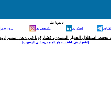
تابعونا على:
لكرام
لينكدإن
الانستغرام
اليوتيوب
ية تحفظ استقلال الحوار المتمدن، فشاركونا في دعم استمرارية 
[اشترك في قناة ‫«الحوار المتمدن» على اليوتيوب]