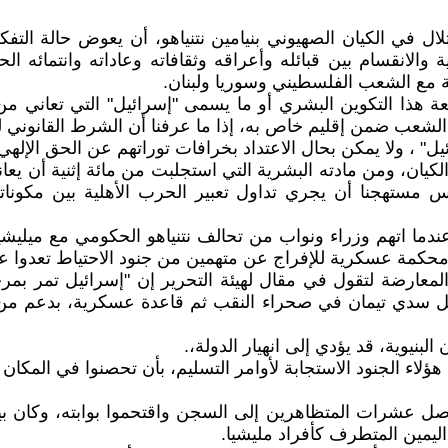
ل في الكيان الصهيوني بنيامين نتنياهو، أن يعوض حالة التف
ية والانقسام بين قبائله وأعراقه وثقافاته وعاداته وانتمائه 
ة مع الشعب الفلسطيني وسوريا ولبنان.
 هذا التكوين البشري أو ما يسمى "إسرائيل" التي تعاني من أز
شعب ضمن إقليم خاص به، إذا ما عرفنا أن الشرط القانوني لو
ئيل" ، ولا يمكن بحال الاعتداد بخرافات توراتهم عن الحق الإل
الكيان، ومن مادته البشرية التي استجلبت من مائة إثنية أن
ة التي يعيشها الكيان منذ عام 1948. ولذلك ليس مستهجنا أن يجري تداول تعبير ال
يد عندما اتهم وزراء ونواب من تحالف نتنياهو الحكومي مع مي
حكمة عسكرية للإفراج عن متهمين من جنود الاحتياط تعدوا 
معارضة لتقول في مقال لهيئة التحرير إن "إسرائيل تمر بمر
عتقل سدي تيمان في صحراء النقب ثم قاعدة عسكرية، بدعم م
لبنيوية، قد يؤدي إلى انهيار الدولة،.
ؤلاء الجنود الاستجابة لأوامر التسليم، بأن تحصنوا في المكان
ل عشرات المتظاهرين إلى السجن واقتحموا بوابته، وكان بي
ليمين المتطرف كأفراد مليشيا.