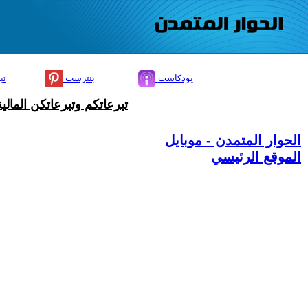
بودكاست
بنترست
تي
تبرعاتكم وتبرعاتكن المال
الحوار المتمدن - موبايل
الموقع الرئيسي