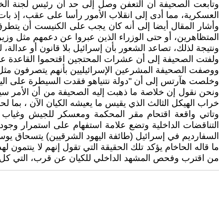
وتابعت الصحيفة أن التعفن وصل إلى حد أن رئيس لجنة الخ
العسكرية، مما أدى إلى انقلاب الأمور رأسا على عقب، إذ بات
وأشار المقال أيضا إلى أنه كان يجب على الكنيست أن يتطرق 
المتظاهرين، أو حتى الوزراء الذين عبروا عن دعمهم مثل وزير
ونتيجة لذلك، تصاعد الشعور بأن إسرائيل بلا قانون أو عدالة، ليندفع نحو 200 شخص إلى التظاهر عند مدخل قاعدة بيت لبيد أثنا
ولفتت الصحيفة إلى أن عشرات المحتجين اقتحموا القاعدة عند
ووصفت الصحيفة المشرعين الإسرائيليين بأنهم يتصرفون مثل 
وخلصت هآرتس إلى أن "دولة نتنياهو فقدت السيطرة على اليم
ونحن نقول إن خلاصة ما ذهبت إليه الصحيفة من أن الأمر سينت
خراب الهيكل الثالث الذي يقيس ما يعيشه الكيان الآن ، بما ل
وتاتي واقعة اقتحام مقر المحكمة ومعسكر للجيش وغياب ال
التناقضات الداخلية وتضع علامة استفهام على استمرار وجود
السفارديم في إسرائيل (طائفة اليهود الشرقيين) يتسحاق يوسف
ما قاله الحاخام يؤكد تلك الحقيقة التي تقول إنهم لا ينتمون ل
من اقترب وفحص المشهد الداخلي للكيان عن قرب، التي كل م