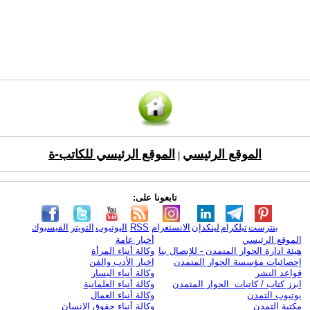
الموقع الرئيسي
الموقع الرئيسي للكاتب-ة
|
تابعونا على:
بنترست
تيلكرام
لينكدإن
الانستغرام
RSS
اليوتيوب
التويتر
الفيسبوك
الموقع الرئيسي
أخبار عامة
هيئة ادارة الحوار المتمدن - للإتصال بنا
وكالة أنباء المرأة
إحصائيات مؤسسة الحوار المتمدن
اخبار الأدب والفن
قواعد النشر
وكالة أنباء اليسار
ابرز كتاب / كاتبات الحوار المتمدن
وكالة أنباء العلمانية
يوتيوب التمدن
وكالة أنباء العمال
مكتبة التمدن
وكالة أنباء حقوق الإنسان