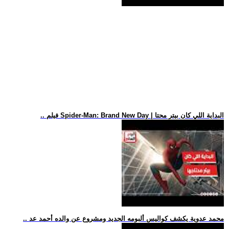
.. فيلم Spider-Man: Brand New Day | البداية اللي كان بيتر محتا
.. محمد عدوية يكشف كواليس ألبومه الجديد ومشروع عن والده أحمد عد