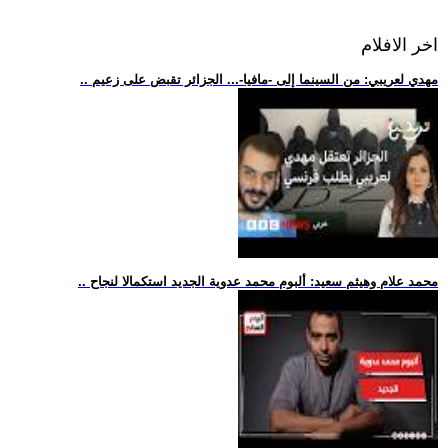
اخر الافلام
.. مهدي لعريبي: من السينما إلى -مافيا-... الجزائر تقبض على زعيم
.. محمد علام وهيثم سعيد: ألبوم محمد عدوية الجديد استكمالا لنجاح