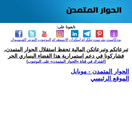
تابعونا على:
بودكاست
بنترست
تيلكرام
لينكدإن
الانستغرام
اليوتيوب
التويتر
الفيسبوك
تبرعاتكم وتبرعاتكن المالية تحفظ استقلال الحوار المتمدن،
فشاركونا في دعم استمرارية هذا الفضاء اليساري الحر
[اشترك في قناة ‫«الحوار المتمدن» على اليوتيوب]
الحوار المتمدن - موبايل
الموقع الرئيسي