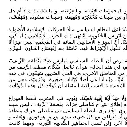
جموعات الْإِثْنِيَة، أو العِرْقِيَة، أو مَا شَابَه ذلك ؟ أم هل
، أو بين طَبقات مُحْتَكِرَة وَمُهيمنة وَطَبقات مَسُودَة وَمُهَمَّشَة،
سْتَـعْمَل النظام السياسي مثلًا الحركات الإسلامية الأُصُولية
َيْن لِتَرَأُّس الحُكومة، اِنْـتَهَى ذلك الحزب الْإِسْلَامِي (المَلَكِي،
ًا، أنّ الصِرَاع الْأَسَاسِي الـقائم في المُجتمع، ليس صِرَاعًا
 وَلَم تَـقْبَل الْاِنْخِرَاط فيه. خَاصَّةً بعد اِنْفِضَاح التَعاون السِرِّي
. وَلِنَـفتـرض أن النظام السياسي يُمارس ضِدَّ مَنْطقة "الرِّيف"،
َلّ السَّلِيم، في هذه الحالة، هو أن يُناضل سُكّان منطقة الرِّيـف من
ثر من المناطق الأخرى، هل الحَل الصَّحِيح سَيكون، في هذه
ا. وَبُلداننا هي أصلًا كِيَّانَات صَغِيرة، وَقَزَمِيَة، وَهِيَ مِن
المُجتمعية الاشتـراكية المُقبلة أن تُوَحِّد كل هذه الدُوَيْلَات
ضِدَّ أَيَّة إِثْنِيَة مُعيّنة. وَيُوجد في المغرب فـقط الصِراع
وَعَدم إطلاق سَراح مُناضلي حِرَاك مِنطقة "الرِّيف"، ليس سببه
ي. وَقَد رَأَى النظام السياسي في مُناضلي حِرَاك مِنطقة
اسي أن يَتوافق مع كلّ شيء، سِوَى مَع ما هو ثَوري. وَمُناضلو
ًا آخَر. وَلَن تَـقبل الجماهير الشَّعبية الثَّورية، ومهما كانـت