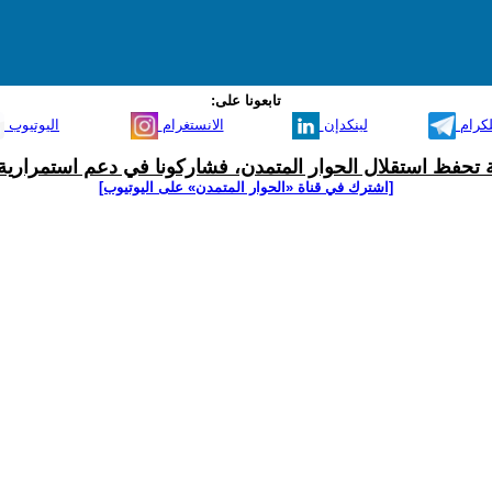
تابعونا على:
لكرام
لينكدإن
الانستغرام
اليوتيوب
ية تحفظ استقلال الحوار المتمدن، فشاركونا في دعم استمرارية 
[اشترك في قناة ‫«الحوار المتمدن» على اليوتيوب]