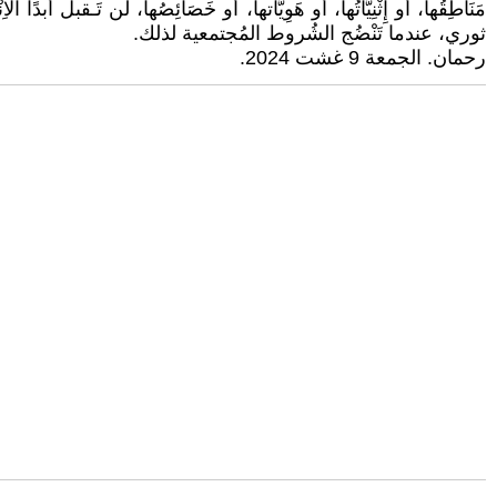
مَنَاطِقُها، أو إِثْنِيَّاتُها، أو هَوِيَّاتها، أو خَصَائِصُها، لَن تَـق
ثوري، عندما تَنْضُج الشُروط المُجتمعية لذلك.
رحمان. الجمعة 9 غشت 2024.