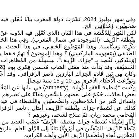
وفي شهر يوليوز 2024، نَشَرَت دَولة المغرب بَي
صَحَفِيِّين، وُمُدَوِّنِين، الخ.
لكن المُثِير لِلدَّهْشَة في هذا البَيَان (الذي تُعْلِن فيه الدّولة عَنْ
مِنْطَقَة "الرِّيف" (المَوجودة في شمال المَغرب). وَفِي هذا الحَدَث، وف
فِكْرِيَة وَسِيَّاسية. وهذا المَوْضُوع الخَـفِـي، في هذا الحدث، هو 
الطَّبَـقِي (بِمَفهومه الماركسي) ؟ وهذا الموضوع لَا يَهمّ فـقط مِنْطَقة
[وَلِلتّذكير، نَقْصِد بِـ "حِرَاك الرِّيـف"، سِلْسِلَة مِن ال
وَتَوَزَّعَت الْأحكام الأخرى بين 10 و 15 سنة سِجنا].
وكَتبت "مُنظمة العَفو الدّ
بعض الحالات، حُكِمَ على بعضهم بالسِّجن عِقابًا على تَعبيرهم ال
وتَساءل كَثير من المُلاحظين، والصُّحفيّين، والنُشطاء في مَيدان حُقـ
كذلك عن نُشَطَاء حِرَاك مِنْطَقة "الرِّيـف أمثال : ناصر ال
المُحامي محمد زيان، ثمّ صلاح لشخم، وغيرهم ؟
وَأَثَارَ اِسْتِثْنَاء نُشطاء حِرَاك منطقة "الرِّيفْ" غََضَب العديد من الأشخا
المَخْزَنِي تُجاه [مِنْطَقة] الرِّيف الأبي وأهله الكرام».