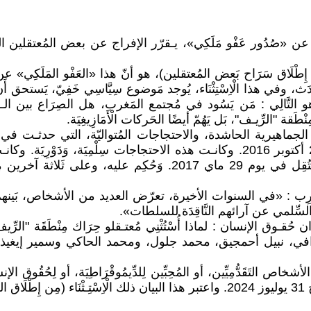
َانًا تُـعْلِن فيه عن «صُدُور عَفْو مَلَكِي»، يـقرّر الإفراج عن بعض المُعت
 إِطْلَاق سَرَاح بَعض المُعتقلين)، هو أنّ هذا «العَفْو المَلَكِي» عن عَد
ي هذا الْاِسْتِثْنَاء، يُوجد مَوضوع سِيَّاسِي خَفِيّ، يَستحق أَنْ يُبْر
التَّالِي : مَن يَسُود في مُجتمع المَغرب، هل الصِرَاع بين الـقَوْمِيّ
 "الرِّيـف"، بَل يَهُمّ أيضًا الحَركات الْأَمَازِيغِيَة.
مُظاهرات الجماهيرية الحاشدة، والاحتجاجات المُتواليّة، التي حد
الحُسَيْمَة. وقد بَدأت منذ مقتل الشاب مُحسن فِكري يوم 28 أكتوبر 2016. وكانـت هذه الا
ُولية" (Amnesty) في بيانها عن المَغْرِب : «في السنوات الأخيرة، تعرّض العديد م
سِّلمي عن آرائهم النَّاقِدَة للسلطات».
وق الإنسان : لماذا أُسْتُثْنِي مُعتـقلو حِرَاك مِنْطَقَة "الرِّيف"، 
زفزافي، نبيل أحمجيق، محمد جلول، ومحمد الحاكي وسمير إيغيذ، 
ص التَقَدُّمِيِّين، أو المُحِبِّين لِلدِّيمُوقْرَاطِيَة، أو لِحُقُوق الإنسان. 
مَنْطٌة "الرِّيف" المَنْفِيِّين في أَوْرُوبَّا) بَيَانًا إلى الرَّأْي العام، بتاريخ 31 يوليوز 2024. 