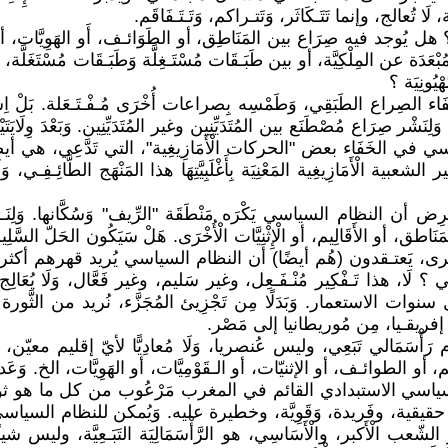
عالج، وإنما تَتَـكَاثَر، وَتَتـراكم، وَتَـتَـفَاقَم.
د فيه صِرَاع بين المَنَاطِق، أو الطَوَائـف، أَو الهَوِيَّات، أو المَ
َة عن المِلْكِيَّة، أو بين طَبَـقَات مُسْتَـغِلَّة وَطَبَـقَات مُسْتَغَلَّة
ْيُونِيَة ؟
صِراع الطَبَقِي، وَطَمْسِه بِصراعات أُخْرَى مُـفْـتَـعَلة. بَلْ اِ
ر صِرَاع مُصْطَنَع بين المُتَدَيِّنِين وغير المُتَدَيِّنِين. وَبَعْدَ وِلَايَت
سي في الخَفَاء بعض "الحركات الْأَمَازِيغِية"، التي تَدَّعِي، هي أيض
لشعبية الْأَمَازِيغِية المَعْنِيَة بِأَغْلَبِيَّتِهَا هذا المَنْهَج الطَّائِـفِـي،
لِنَـفْتَرِض أن النظام السياسي يَكْرَه مَنْطَقَة "الرِّيف" وَسُكَّانها
مَنَاطق، أو الأَقَالِيم، أو الْإِثْنِيَّات الْأُخْرَى. هَلْ سَيَكُون الح
خرى، يَعتـقدون (هُم أيضًا) أن النظام السياسي يُريد قهرهم أك
ا تَـفْكِير مُنْـفَـعِل، وغير سَليم، وغير فَعَّال، وَلَا يُعَالِج شَيْئً
وات الاستعمار. وَبَدَلًا مِن تَجْزِيئ المُجَزَّء، نُريد من الثَّورة 
مال إفريقـيا، مِن مُوريطانيا إلى مَصْر.
ي تَبَعِي، وليس عُنصريا، وَلَا مُعادِيًّا لأيّ إقليم معيّن، وَلَا 
الطوائـف، أو الإثنيّات، أو الـقَوْمِيَّات، أو الهَوِيَّات، الخ. 
سياسي الاستبدادي القائم في المغرب مَرْعُوب من كل ما هو ثور
رية حقيقية، وفَريدة، وَقَوِيَّة، وخطيرة عليه. وَيُمكن للنظام السي
الْأَكبر، والْأَسَاسِي، هو الرَّأْسَمَالِيَة التَبَـعِيَّة، وليس شيئ