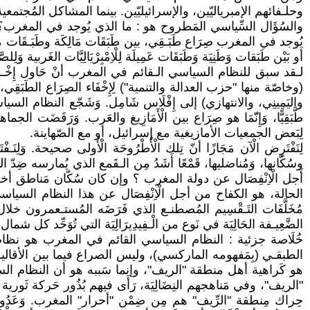
وحلـفائهم الإمبرياليّين، والإسرائيليّين. بينما المشاكل المُجتمعية، لَا تُ
والسُؤَال السِّياسي المَطروح هو : ما الذي يُوجد في المغرب؟ هل يُوج
يُوجد في المغرب صِرَاع طَبَـقِي، بين طَبَقَات مَالِكَة وطَبَـقَات مُبْعَد
أو بَيْن طَبَقات وَطَنِيَة وَطَبَقَات عَمِيلَة لِلْاِمْبِرْيَالِيَّات الغَربية وَلِلصَّه
لـقد سبق للنظام السياسي الـقائم في المغرب أنْ حَاول إِخْـفَاء ال
(وخاصّة منها "حزب العدالة والتنمية") لِإِخْفَاء الصِرَاع الطَبَقِي، وَلِنَشْ
واليَمِينِي، والانتهازي) إلى إِفْلَاس شَامِل. وَشَجّع النظام السيا
طَّبَقِيًّا، وَإِنّّمَا هو صِرَاع بين الْأَمَازِيغ والعَرب. وَرَفَضَت الجماهير ا
لِبَعض الجمعيات الأمازيغية مع إسرائيل، أو مع الصّهاينة.
لِنَفْتَرِض الْآن مَجَازًا أنّ تِلك الْأُطْرُوحَة الْأُولى صحيحة. وَ
وسُكّانها، وَمُناضليها، قَمْعًا أَشَدُ مِن الـقَمع الذي يُمارسه ضِدّ ال
أَجل الْاِنْفِصَال عن دولة المغرب ؟ وإن كان سُكّان مَناطق أ
الحالة، هو الكفاح من أجل الْاِنْفِصَال عن هذا النظام السياسي ؟ لَا، هذ
مُخَلَّفَات التَـقْسِيم المُصطنـع الذي فَرَضَه المُستـعمرون خلال سن
الضَّعِيـفة الحَالِيَة في نَوع من الْـفِيدِيرَالِيَة التي تُوَحِّد كل ش
خُلَاصة جزئية : النظام السياسي القائم في المغرب هو نظام رَأْسَمَال
الطبقـي (بِمَفهومه الماركسي)، وليس الصراع فيما بين الأقاليم، أو 
هو كَراهية أهل منطقة "الريف"، وإنما سَببه هو أن النظام ال
"الريف"، وفي مَناهجهم النِضَالِيَة، رَأَى فيهم بُذُور حَركة ثَو
حِراك مِنطقة "الرِّيف" هم مِن ضِمْن "أحرار" المغرب. وَعَدُو الشّعب 