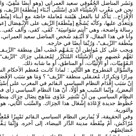
نحن في مَغْرب الْاِسْتِثْنَاء الذي اِسْتَثْنَى أَبْـنَاء [مِنْطَقَة] ال
الْإِفْرَاج... يَتأكّد لنا بالفعل هَيْمَنة مُعاملة خاصّة مع أبـناء [م
وَيَتغذّى عليها، وكأنّه يُشَجِّع [مِنْطَقَة] الرِّيف على الْإِنْـفِصَال [
رِسالة واضحة، وهي "أنتم سَوَاسِيَة". كَفَى، كفى، وألف كفى… إنها 
وأنا في هذا المقال، لا أََنْتَـقِد شَخص المناضل سعيد العمراني، ولا أَت
مِنْطَقة "الرِّيـف"، وَرُبَّمَا أيضًا في خارجه.
تَفَهُّم غَضبهم مِن الْاِسْتِثْنَاء المُتَكَرِّر لِمُعتـقلي حِرَاك "الرّ
الـقَوْمِيّات، أو الْإِثْنِيَّات، أو المناطق، أو ما شابه ذلك.
مِرارًا وَتِكرارًا، مُعتـقلي منطقة "الرِّيف" ؟ وَمَا هو سَبَب الإِقْصَاء 
إِنّ سَبَب إِقْدَام النظام السياسي الـقائم في المغرب على اِسْتِثْنَ
البعض)، وإنّما السّبب هو أَوَّلًا، أنّ هذا النظام السياسي رَأَى في حِ
النظام السياسي مِن أَنْ تَنْتَشِر عَدْوَى مَنَاهِج نِضَال حِرَاك مِن
حُظُوظ جديدة لِإِعَادَة إِشْعَال هذا الحِرَاك. والسَّبَب الثَّانِي، 
والثورية.
وفي الحقـيقة، لَا يُمارس النظام السياسي الـقائم تَمْيِيزًا قَمْعِيًّا خ
مُرّاكُش، أَمْ مِنْقَطَة مدينة الدَّار البيضاء، إلى آخره. وَإِنَّمَا يَـ
خَصَائِصُهُم.