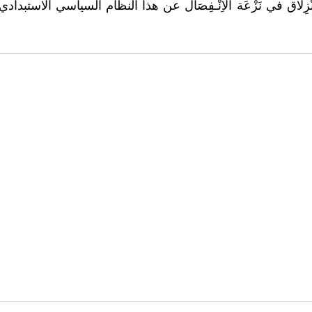
بل أبدًا الْاِنْزِلَاق في نَزْعَة الْاِنْـفِصَال عن هذا النظام السياسي ال