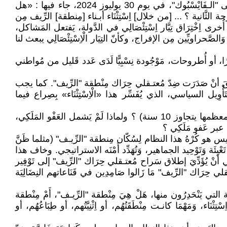
وَنَشَر المناضل الحُقُوقِي سعيد العمراني (وهو أيضًا مَنْفِيّ، وَابْنُ مِنطقة الرِّيـف في شَمال المَغْرِب) تَدْوِينَةً على صفحته على "الـفَايْسْبُوك"، في يوم 30 يوليوز 2024، جاء فيها : «هل
الثَّانية ؟ ... [من خلال] اِسْتِثْنَاء أبـناء [مِنطقة] الرِّيف مِن
ى اِخْتِرَاق تِيَّار اِسْتِئْصَالِي في الدَّولة، يَفتعل المَشاكل،
لصَّحراويِّين مِن الإفراج، وكأنّ التِيَار الْاِسْتِئْصَالِي يبعث لنا
رًا، أو أُطروحات، مَوْجُودة نِسْبِيًّا لَدَى عَدد قَليل من مُواطني
"الرِّيـف" مِن الأحكام السِجنية الـقاسية جِدًّا (15 عامًا أو أكثر) التي سَبَقَ أنْ صَدَرَت ضِدّ مُعتـقلي حِرَاك مِنْطقة "الرِّيف". كما يجب
التَأْوِيل السياسي، الذي يُفَسِّر هذا «الْاِسْتِثْنَاء» بِصِراع فيما
والسُّؤَال المَطروح هو التَّالِي : لماذا كانـت مُعظم الأحكام السِجِنِيَة، الصّادرة في حقّ مُعتـقلي حِرَاك "الرِّيف"، قاسية جدًّا (معظمها يتجاوز 10 سنة) ؟ ولماذا لَمْ يَشمل العَفْو المَلَكِي،
، عبر عَفو مَلَكِي ؟
يس هو كُرْهُ هذا النظام لِسُكّان مِنطقة "الرِّيـف" (مثلما ظَنَّ
ئَة وَتَوْحِيد الجماهير، وَتُهَدِّد أَمْنَه الاستراتيجي. وخاف هذا
َنْ يُؤَدِّيَ إطلاق سَراح مُعتـقلي حِرَاك "الرِّيف" إلى تَوْفِير
حِرَاك "الرِّيف" مَا زَالوا صَامِدِين في قَنَاعاتهم النِضَالِيَة
 التي يَنْحَدِرُون منها، هَلْ هِيَ مِنْطقة "الرِّيـف"، أَمْ مِنْطقة
 وَمَهْمَا كانـت مِنْطَقَتُهُم، أو اِثْنِيَّتُهم، أو طِبَاعُهُم، أو