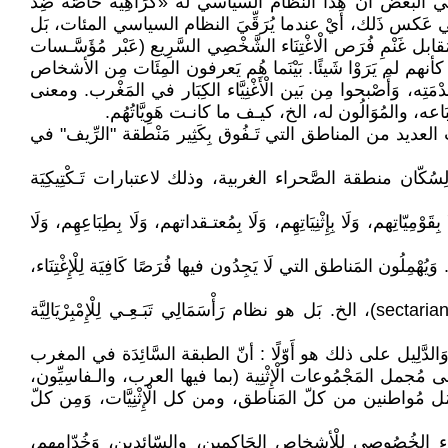
َعي البَعض أن هذا النظام السياسي له «كَرَاهِيَة خَاصَّة ضِدّ
اسي عَكس ذَلك، أَيْ عندما يُرَقِّيَ النظام السياسي المئات، بَل
نْمِ فُرَص الْاغْتِنَاء الشَّخْصِي السَّرِيع (عَبْر مُؤَسَّـسات
 كأنهم لم يَرَوْا شَيئًا. بَيْنَما هُم يَعرفون المِئَات مِن الأشخاص
، وَأَصْبحوا مِن بَين الْأَغْنِيَّاء الكِبَار في المَغْرب. ومعنى
 وَأَتْبَاعه، والمُوَالُون له، الخ، كيـف ما كانـت هَوِيَّاتُهُم.
عديد من المناطق التي تَـفُوق بِكَثِير مَنْطقة "الرِّيف" في
نُوحة لِسُكّان منطقة الصَّحراء الغربية، وذلك لاعتبارات تَـكْتِيكِيَة
ْمِيّاتِهم، وَلَا بِإِثْنِيَاتِهِم، وَلَا بِمُعتـقداتهم، وَلَا بِطِبَاعِهِم، وَلَا
ُهْمِلُون المَناطق التي لَا يَجِدُون فيها فُرَصًا كَافِيَة لِلْإِغْتِنَاء،
وَلَا يُمَارِسُ النظام السياسي الاستبدادي الـقائم في المغرب التَمْيِيزَ العُنْصُري (racist)، أو الْإِثْنِي (Ethnic)، أو الطَّائِـفِي (sectarian)، الخ. بَل هو نظام رَأْسَمَالِي تَبَـعِـي لِلْإِمْبِرْيَالِيَّة
ِق. وَالدَّلِيل على ذلك هو أَوّلًا : أنّ الطبقة السَّائِدَة في المغرب
لى مُجمل المَجْمُوعات الْإِثْنِية (بما فيها العرب، والـفاسِيِّون،
، تَشْمَل مُواطنين من كلّ المَناطق، ومن كل الْإِثْنِيَّات، وَمِن كلّ
الخُصُوصي لِلْأشخاص الحَاكِمِين، والسّائدين، وَخُدّامهم،