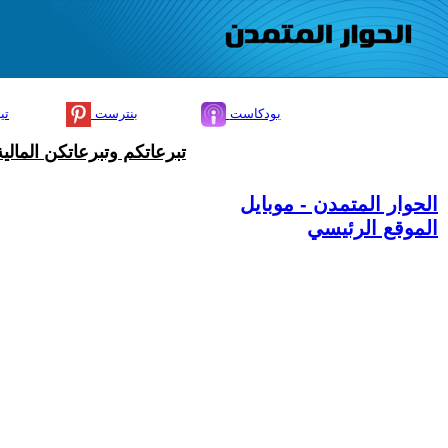
بودكاست
بنترست
تي
تبرعاتكم وتبرعاتكن المال
الحوار المتمدن - موبايل
الموقع الرئيسي