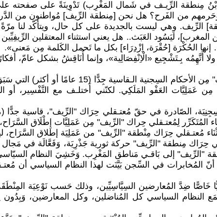
رِّيف، وَحَرمهم من الفَرح؟ هل نحن [مِنطقة الرِّيف] مُواطنون من الدَّرجة 
ِنْطقة] الرِّيف. وهي ليست بالجديدة على كل حال، ويتأكّد لنا مرّةً أُخر
عن المغرب]، لَيَسُود العَبَث.. هل يعني استثناء المعتقلين الرِّيفِيِّين وَا
الحُكْرَة [حُقْرَة، اِزْدِرَاء] بكل ما تَحمل الكَلمة مِن مَعنى».
َّهِمُه بِـتَشْجِيع «الْاِنْفِصَالِية»، وإنما أُنَاقِشُ بشكل عامّ، أفكا
وَيجب على كل مُواطن أنْ يَتَـفَـهَّم غَضَب أهل مِنطقة 
ِيف" مِن عَمَلِيَّات العَفْو المَلَكِي. لكنّني أَختلـف مع التَّفْسِير، أو 
المُتَكَرِّر لِمُعتـقلي حِراك "الرِّيف" مِن عَمَلِيَّات إِطْلَاق السَّرَاح
اء مُعتـقلي حِرَاك مِنْطقة "الرِّيف" من عَمَلِيَة إطلاق السَّرَاح، ل
رَاك مِنطقة "الرِّيف" حركة ثورية جَذْرِيَة، وَفَعَّالَة في مَجال تَعْبِ
طقة "الرِّيف" إلى بَاقـي مَناطق المَغْرِب. وَخَشِيَ النظام السيّاسي أ
هو أنّ المُخابرات في السِّجن بَيَّنَت لهذا النظام السياسي أن مُعتـقلي 
َاصًّا ضِدَّ المُعارضين السِيَّاسِيِّين، وذلك حَسب نَوْعِيَة المِنْطَقَة
قْمَع النظام السياسي كل المُناضلين، وكل المعارضين، وَبِدُون اِسْتِثْنَاء،