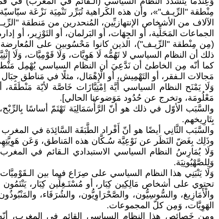
وَعِندما يَتَشَدّد النظام السياسي (الـقائم في المغرب) في قَمْع ا
مِنْطقة "الرِّيـف"»، وأن هذه الكَراهية تُبَرِّر تَنْمِيَة نَزْعَة 
الآلاف من الأشخاص الإنتهازيِّين، المُنحدرين من مَنطقة "الرِّيـف"، و
الجماعات المَحَلِّية، أو الجِهَات، أو البَرلمان، أو التَوْزِير، أو إدار
(مِن مِنْطقة "الرِّيـف")، الذين كانوا مَحْسُوبين على المُعارضة السيا
ذلك أن النظام السياسي لا تَهُمُّه لَا هَوِيَّات، وَلَا قَوْمِيَّات، وَلَا إِثْنِيّ
كما أنّه مِن الخاطئ أن نَدَّعِيَ أن النظام السياسي يُهْمِل مَن
مَجالات الـفقر، أو التَهْمِيش، أو الْإِهْمَال، مثلًا في مَناطق جِ
وَلَا يَمْنَح النظام السياسي أَيَّة اِمْتِيَّازَات خَاصَّة لأيّة مَنْطَقَ
مَعْلُومَة، وتخرج عن حُدُود مَوَضوعنا الحالي].
والسَّبَب الأوّل في ذلك هو أنّ الرَّأْسَمَالِيَة تَهْتَمّ أساسًا بِالرِّبْح، وَلَا تَه
بِتَارِيخهم.
والسَّبَب الثَّانِي أيضًا هو أنّ أَفْراد الطَّبَقَة السَّائِدَة في المغرب يَـع
وذَلِك بِغَضّ النَظَر عن نَوْعِيَّة سُـكَّان هذه المَناطق، وَعَن هَوِيَّتِهِم، 
وَلِلصَّهْيُونِيَة.
وَلَا يَنْبَنِي هذا النظام السياسي على صِرَاع فيما بين الـقَوْمِيَّات، أو 
تحتوي على أشخاص مَالِكِين كِبَار، أو مُسْتَـغِلِّين كِبَار، يَنْتَمُو
والْأَمَازِيغ، والسُّوسِيُّون، والصَّحْرَاوِيُّون، والشُرَفَاء، والمَنْب
الهَوِيَّات، وَمِن كلّ المجموعات.
ومن خَصائص هذا النظام السياسي القائم في المغرب، أنّه يَعجز 