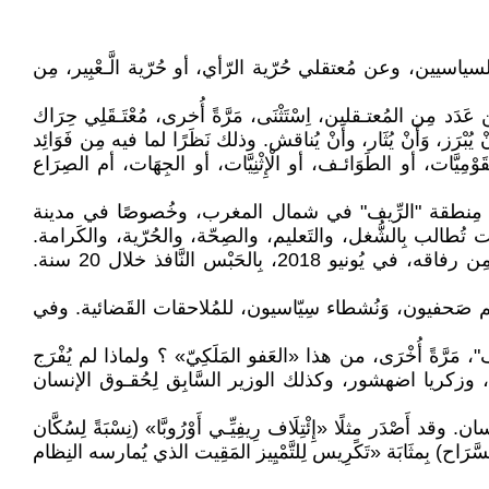
قلين السياسيين، وعن مُعتقلي حُرّية الرّأي، أو حُرّية الَّـعْبِير، مِن
َد مِن المُعتـقلين، اِسْتَثْنَى، مَرَّةً أُخرى، مُعْتَـقَلِي حِرَاك
َز، وَأَنْ يُثَار، وأَنْ يُناقش. وذلك نَظَرًا لما فيه مِن فَوَائِد
َات، أو الطَوَائـف، أو الْإِثْنِيَّات، أو الجِهَات، أم الصِرَاع
ثـت في مِنطقة "الرِّيف" في شمال المغرب، وخُصوصًا في مدينة
حتجاجات سِلْمِيَة، وَدَوْرِيَة. وكانـت تُطالب بِالشُّغل، والتَعليم، والصِحّة، والحُرّية، والكَرامة.
وكان مِن بَين قَادة الحِرَاك البَارزين ناصر الزفزافي. وقد أُعْتُقِل في يوم 29 ماي 2017. وَحُكِم عليه، وعلى ثَلاثة آخرين مِن رفاقه، في يُونيو 2018، بِالحَبْس النَّافذ خلال 20 سنة.
ن الأشخاص، بَينهم صَحفيون، وَنُشطاء سِيّاسيون، للمُلاحقات القَضائية. وفي
مَرَّةً أُخْرَى، من هذا «العَفو المَلَكِيّ» ؟ ولماذا لم يُفْرَج
وزكريا اضهشور، وكذلك الوزير السَّابِق لِحُقـوق الإنسان
وقد أَصْدَر مثلًا «إِئْتِلَاف رِيفِيِّـي أَوْرُوبَّا» (نِسْبَةً لِسُكَّان
واعتبر هذا البيان ذلك الْاِسْتِـثْنَاء (مِن إِطْلَاق السَّرَاح) بِمثَابَة «تَكًرِيس لِلتَّمْيِيز المَقِيت الذي يُمارسه النِظام