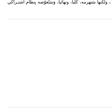
استبدادي، ولكنها سَتهزمه، كليا، ونهائيا، وَسَتُعوّضه بِنظام اشتـراكي