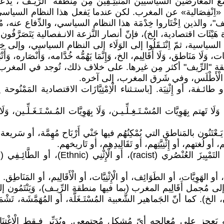
لمُعارضين السياسيِّين المُنْبَثِـقِين مِن مِنطقة "الرِّيـف"، يَدّ
سيّاسيّة «اِنْفِصَالية» عن المغرب. لكن عندما يَفعل هذا النظام السي
الذين اِخْتَاروا خِدْمَة هذا النظام السياسي، والدِّفاع عنه، مُقابل غَ
ة هَيْئَات اقتصادية، الخ)، فإنّ أنصار النَّزعة الانـفصالية يَتَصَرَّفُون
سية، ثمّ اِنْتَـقَلُوا إلى الوَلَاء إلى النظام السياسي، وإلى خِدْمَتِه
َات، وَلَا مَنَاطق، وَلَا أَقَالِيم، الخ، وَإِنَّمَا يَهُمُّه خُدَّامه، وَأَنْصَاره،
ْطقة "الرِّيف" أكثر مِن غيرها. على خلاف ذلك، تُوجد في المغرب ال
بَال الْأَطْلَس، وفي شَرق المغرب، إلى آخره.
ة، أو طائـفة، أو إِثْنِيَة. [باستـثناء الْاِمْتِيَّازَات الاقتصادية المَمْ
تم بِهَوِيَّات المُسْـتَـغِـلِّـيـن، وَلَا بِهَوِيَّات المُـسْـتَـغَـلِّـين، وَلَا بِقَو
ْتَنُون بالمَناطق التي يُمْكِنُهُم فيها جَنْي أَرْبَاح مُهِمَّة، أو سَريعة. وَي
أو لُغتهم، أو إِثْنِيَّتِهم، أو تَقَالِيدِهِم، أو تَاريخهم.
الهَوِيَّات، أو الطَوَائِف، أو الْإِثْنِيَّات، أو الْأَقَالِيم، أو المَنَاط
ن إلى مُجمل أَقَالِيم المغرب (بما فيها منطقة الرِّيـف)، وَيَنْتَمُون إ
ُوذُون، الخ). كما أنّ الجَماهير الشَّعبية المُسْتَـغَلَّة، أو المُهَمَّشَة
على مُعالجه أيّ مُشكل مُجتمعي. ويُدَبِّر فـقط الْإِغْتِنَاء 