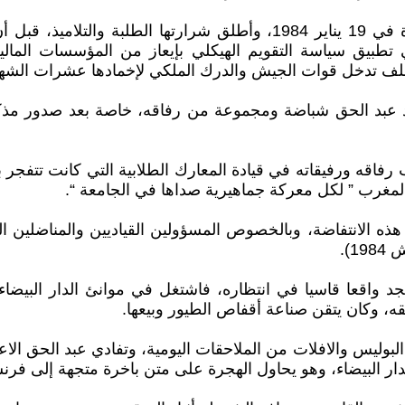
ثلاث سنوات بعد أحداث الدار البيضاء، ستندلع انتفاضة جديدة في 19 يناير 84
تطبيق سياسة التقويم الهيكلي بإيعاز من المؤسسات المالي
ف تدخل قوات الجيش والدرك الملكي لإخمادها عشرات الشهدا
فاقه ورفيقاته في قيادة المعارك الطلابية التي كانت تتفجر ب
المغرب ” لكل معركة جماهيرية صداها في الجامعة “.
ذه الانتفاضة، وبالخصوص المسؤولين القياديين والمناضلين ال
).
بد الحق شباضة إلى مدينة الدار البيضاء سنة 1987، ليجد واقعا قاسيا في انتظاره، فاشت
ه، وكان يتقن صناعة أقفاص الطيور وبيعها.
بوليس والافلات من الملاحقات اليومية، وتفادي عبد الحق الا