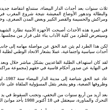
والبطالة وتدهور الأوضاع المعيشة نتيجة شروع المغرب في 
ومراكش والحسيمة والقصر الكبير وبعض المدن الصغرى، وخل
وسيتعرض للطرد من كلية الآداب بناء على قرار من مجلسها.
لكن هذا الطرد لم يثن عبد الحق عن مواصلة مهامه إلى جانب ر
أحداث سياسية واجتماعية، عملا بشعار الاتحاد الوطني لطلبة 
لقد كان استهداف الطلبة القاعديين بشكل مباشر خلال وبعد ه
في النهاية عن صدور أحكام قاسية في حقهم (مجموعة مراكش 1984
عاد ع
وظروفها الصعبة، وهو يشعر بثقل المسؤولية الملقاة على عاتق
بعد أزيد من أربع سنوات من التخفي، وتجنب السقوط في يد ال
التحرك والمناورة، سيعتقل في 18 أكتوبر 1988 بأحد موانئ الدار البيضاء، وهو يحاول الهجرة على متن باخرة متجهة إلى فرنسا.