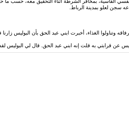
سي القاسية، بمخافر الشرطة أثناء التحقيق معه، حسب ما حك
ه سجن لعلو بمدينة الرباط.
اقه وتناولوا الغذاء، أخبرت ابني عبد الحق بأن البوليس زارن
ليس عن قرابتي به قلت إنه ابني عبد الحق. قال لي البوليس لقد