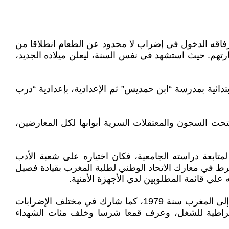
نب رفاقه الدخول في إضراب لا محدود عن الطعام انطلاقا من
ات من زيارتهم. حيث استشهد في نفس السنة، ليعلن ميلاده الجديد،
ر البيضاء سنة 1961 في أسرة فقيرة، وتابع دروسه الابتدائية بمدرسة “ابن حمديس” ثم الإعدادية، بإعدادية “درب
ت السجون والمعتقلات السرية أبوابها لكل المعارضين،
ينة الرباط لمتابعة دراسته الجامعية، فكان اختياره على شعبة الأدب
نخرط في معارك الاتحاد الوطني لطلبة المغرب بقيادة فصيل
لى قائمة المطلوبين لدى الأجهزة الأمنية.
بدأت مسيرة الشهيد مع النضال منذ سن مبكرة، وهو لا يزال تلميذا، إذ سيشارك في التظاهرات الرافضة لقدوم شاه إيران إلى المغرب سنة 1979، كما شارك في مختلف الإضرابات
 20 يونيو 1981 الذي دعت إليها الكونفدرالية الديموقراطية للشغل، وعرف قمعا شرسا وخلف مئات الشهداء