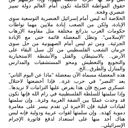
حقوق المواطنة الكاملة تكون أمام العالم دولة تمييز
عنصري وقحة.
الخلاصة أنه ليس أمام إسرائيل العنصرية التوسعية سوى
الإبادة، ولكن من الصعب إبادة ملايين مهما تواطأت
حكومات الغرب بذرائع مختلفة مثل مقاومة الإرهاب
"الإسلامي". وتظل المعضلة قائمة حتى مع الإبادة
الجزئية.. ومن ثم ليس أمام الصهيونية من حل سوى
حرمان الشعب الفلسطيني من كل سبل البقاء على
الأرض.. بالاستيطان والقتل والأنشطة الاستخبارية
والتجويع والتعطيش ومحو المستشفيات والمدارس
والمنازل والطرق...الخ.
هذه المعضلة مسماة الآن بمعضلة "ماذا عن اليوم الثاني"
بعد "النصر" في حرب غزة.. فإذا أخضعتها لاحتلال
عسكري صريح فإن هذا يفرض عليها التزامات لا تريدها..
وإذا سلمتها للسلطة الفلسطينية في رام الله فإنها تكون
قد وحدت عمليًا بين الضفة الغربية وغزة.. وإن سلمتها
لقيادات قبلية فإن الأخيرة لن تقدم بيسر على مغامرة
دموية كهذه.. وإن سلمتها لقوات عربية ودولية فإنه ليس
هناك أحد منها على استعداد لدفع فاتورة الإجرام
الإسرائيلي..