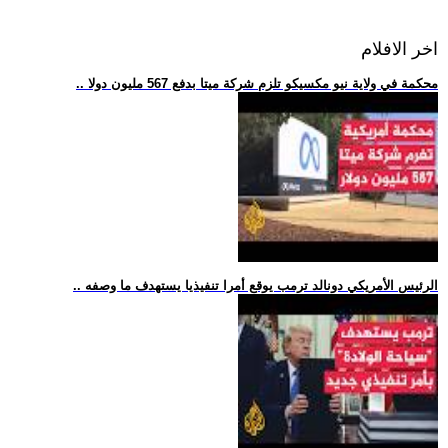
اخر الافلام
.. محكمة في ولاية نيو مكسيكو تلزم شركة ميتا بدفع 567 مليون دولا
.. الرئيس الأمريكي دونالد ترمب يوقع أمرا تنفيذيا يستهدف ما وصفه