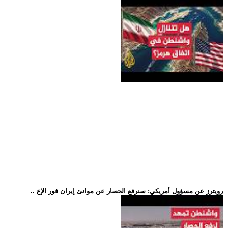
.. رويترز عن مسؤول أمريكي: سنرفع الحصار عن موانئ إيران فور الإع