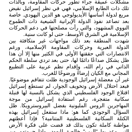
مشكلات عميقة جراء تطور حركات المقاومة، وبالذات
تلك ذات الطابع الإسلامي، فهي في نظر إسرائيل نقيض
مريع لدولة أساسها الأيديولوجي هو الدين اليهودي. خاصة
بعد تصاعد نفوذ الدولة الإيرانية الشيعية ذات الطموح
النووي المشهود، والتي رأت مصلحتها في دعم الحركات
الإسلامية في الشرق الأوسط، حتى لو كانت سنية.
شهدت المنطقة بعد ذلك مواجهات غير متكافئة بين
الدولة العبرية وحركات المقاومة الإسلامية، ورغم
الانتصارات التي حققتها الأولى في الكثير منها إلا أن هذا
ظل يشكل صداعًا دائمًا لها، حتى بعد تردي سلطة الحكم
الذاتي في رام الله، وإقدام نظم عربية على التطبيع
المجاني مع الكيان إرضاءً ورضوخًا للغرب.
غير أن معضلة إسرائيل الوجودية ظلت تتفاقم موضوعيًا.
فبعد احتلال الأرض وتخويف الجوار، لم تستطع إسرائيل
اقتلاع الوجود الفلسطيني الذي يشكل بالنسبة لها قنبلة
سكانية متفجرة، رغم استفادة إسرائيل من موجة
المهاجرين الروس المليونية بفضل البيروسترويكا. ظل
السؤال الوجودي كما هو: ماذا ستفعل إسرائيل بهذه
الكتلة السكانية الفلسطينية المتنامية؟ فإذا أعطتهم
مواطنة كاملة تكون بذلك قد قضت على فكرة الأرض
التي وعد بها "الرب" خالصة لليهود، وإذا حرمتهم من