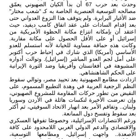
وحدث بعد حرب 67 أن بدأ الكيان الصهيوني يعمّق
مصالحه التوسعية العنصرية الخاصة به كـ "شعب مختار"
ضد الأغيار البرابرة. ولم يتوقف هذا النزوع العدواني حتى
بعد إقدام السادات على عقد اتفاق كامب ديفيد، حيث
اعتقد أن بإمكانه انتزاع مكانة الحظوة الأمريكية من
إسرائيل أو على الأقل الحصول على مكانة مقاربة.
وكانت هذه حماقة مساوية للخيانة لأنه استسلم للعدو
الأساسي (أمريكا) الذي شارك في إحباط حرب أكتوبر
على أمل لجم العدو المباشر (إسرائيل). وتوالت أدواره
المشبوهة في أفغانستان وأفريقيا وضد الثورة الإيرانية
على الحكم الشاهنشاهي.
ازدادت مطامع الصهيونية بعد تحييد مصر، وتوالي سقوط
النظم الرجعية العربية في وهدة التطبيع المسموم، على
النقيض من تطور حركات المقاومة للمشروع الصهيوني،
وإن تعرضت الأخيرة لنكسات هائلة في الأردن وسوريا
ولبنان.. وتفاقم الأمر بعد انهيار الاتحاد السوفيتي، ثم أكثر
بعد سقوط وتفسخ دول الممانعة.
ورغم الانتصارات الإسرائيلية، وخصوصًا تفوقها العسكري
والاقتصادي والدعم الدولي الغربي اللامحدود على كافة
الأصعدة.. واجهت إسرائيل، ومطامعها التوسعية،