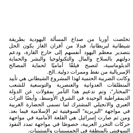
تخلصت أوربا من صداع المسألة اليهودية بطريقة
شيطانية لبريطانيا، فبدلا من أفران الغاز يكون الحل
بتصدير معظم اليهود أنفسهم إلى خارج القارة، ودعم
دولتهم بالسلاح والمال والتكنولوجيا والبشر والحماية
الدبلوماسية، لتصبح فيلقًا أماميًا لحماية المصالح
الإمبريالية من نفط وممرات دولية..الخ.
وكانت الضريبة الحتمية لهذا المشروع الشيطاني هي تأييد
المنطلقات العدوانية والعنصرية والتوسعية للشعب
"المختار"، وتم تدعيم هذا التآمر بمقولات عن الدولة
الديمقراطية الوحيدة في الشرق الأوسط، وأيضًا التراث
العبري والانجيلي المشترك لما تسمى الحضارة الغربية
في مواجهة "البربرية" السوفيتية ثم الإسلامية فيما بعد.
ومن ثم صارت إسرائيل هي القلعة الأمامية في مواجهة
حركات التحرر العربية، خصوصًا في مواجهة تمدد النفوذ
السوفيتي بالمنطقة في الخمسينيات والستينيات.