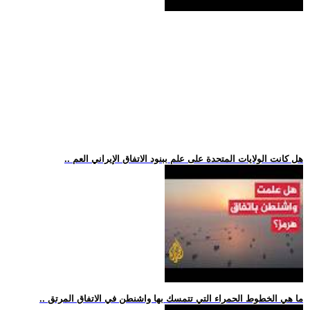
.. هل كانت الولايات المتحدة على علم ببنود الاتفاق الإيراني العم
.. ما هي الخطوط الحمراء التي تتمسك بها واشنطن في الاتفاق المرتق