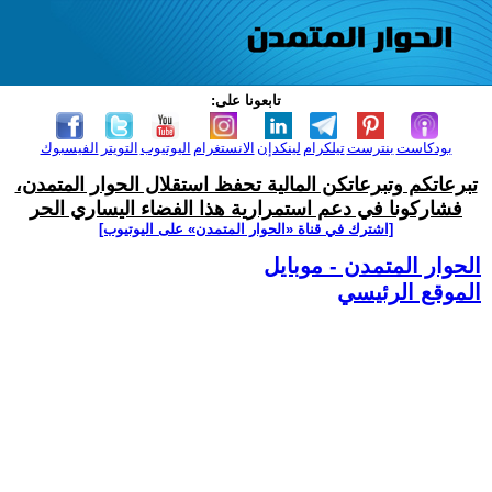
تابعونا على:
بودكاست
بنترست
تيلكرام
لينكدإن
الانستغرام
اليوتيوب
التويتر
الفيسبوك
تبرعاتكم وتبرعاتكن المالية تحفظ استقلال الحوار المتمدن،
فشاركونا في دعم استمرارية هذا الفضاء اليساري الحر
[اشترك في قناة ‫«الحوار المتمدن» على اليوتيوب]
الحوار المتمدن - موبايل
الموقع الرئيسي