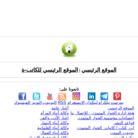
الموقع الرئيسي
الموقع الرئيسي للكاتب-ة
|
تابعونا على:
بنترست
تيلكرام
لينكدإن
الانستغرام
RSS
اليوتيوب
التويتر
الفيسبوك
الموقع الرئيسي
أخبار عامة
هيئة ادارة الحوار المتمدن - للإتصال بنا
وكالة أنباء المرأة
إحصائيات مؤسسة الحوار المتمدن
اخبار الأدب والفن
قواعد النشر
وكالة أنباء اليسار
ابرز كتاب / كاتبات الحوار المتمدن
وكالة أنباء العلمانية
يوتيوب التمدن
وكالة أنباء العمال
مكتبة التمدن
وكالة أنباء حقوق الإنسان