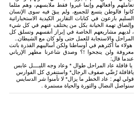
تعاملهم وأفعالهم وإنما غيروا فقط ملابسهم، وهم مثلما
كانوا فالوطن يتسع للجميع، ولم يبقَ فيه سوى الإنسان
السليم بارعون في كتابات التقارير الكيدية الاستخباراتية
وإلصاق تهمة الخيانة بكل من يختلف عنهم في كل شيء
، لديهم مشاريعهم الخاصة في إبراز أنفسهم وتسلق كل
المراحل والاستجابة للعمل حتى ولو كان مع الشيطان..
‏ هولاء ما أكثرهم في أوساطنا ولكن أساليبهم القذرة باتت
معروفة ولن ينجحوا !؟ وصدق شاعرنا مطهر الإرياني
عندما قال:
‏ يا قافلة عاد المراحل طوال * وعاد وجه الليــــل عابس
‏ياقافلة رُصِّي صفوف الرجال* واستنفري كل الفوارس
‏قولي لهم : عاد الخطر ما يزال* لا تأمنوا شر الدسايس
‏سنواصل النضال والثورة والحياة مستمرة .