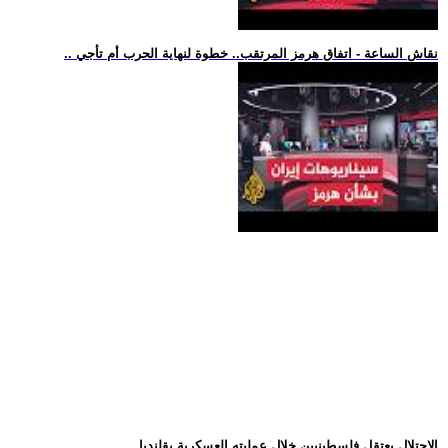
.. نقاش الساعة - اتفاق هرمز المرتقب.. خطوة لنهاية الحرب أم تأجي
.. الاحتلال يعتقل فلسطينيين خلال عمليته العسكرية بقلنديا