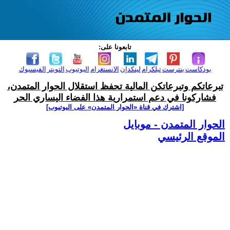
تابعونا على:
بودكاست
بنترست
تيلكرام
لينكدإن
الانستغرام
اليوتيوب
التويتر
الفيسبوك
تبرعاتكم وتبرعاتكن المالية تحفظ استقلال الحوار المتمدن،
فشاركونا في دعم استمرارية هذا الفضاء اليساري الحر
[اشترك في قناة ‫«الحوار المتمدن» على اليوتيوب]
الحوار المتمدن - موبايل
الموقع الرئيسي