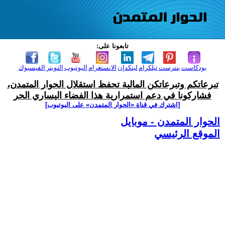
تابعونا على:
بودكاست
بنترست
تيلكرام
لينكدإن
الانستغرام
اليوتيوب
التويتر
الفيسبوك
تبرعاتكم وتبرعاتكن المالية تحفظ استقلال الحوار المتمدن،
فشاركونا في دعم استمرارية هذا الفضاء اليساري الحر
[اشترك في قناة ‫«الحوار المتمدن» على اليوتيوب]
الحوار المتمدن - موبايل
الموقع الرئيسي