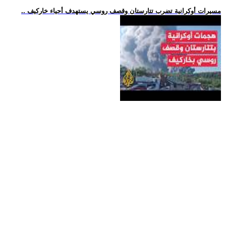
.. مسيرات أوكرانية تضرب تتارستان وقصف روسي يستهدف أحياء خاركيف