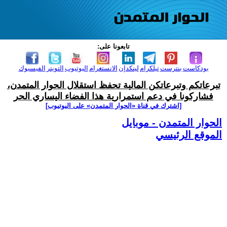
تابعونا على:
بودكاست
بنترست
تيلكرام
لينكدإن
الانستغرام
اليوتيوب
التويتر
الفيسبوك
تبرعاتكم وتبرعاتكن المالية تحفظ استقلال الحوار المتمدن،
فشاركونا في دعم استمرارية هذا الفضاء اليساري الحر
[اشترك في قناة ‫«الحوار المتمدن» على اليوتيوب]
الحوار المتمدن - موبايل
الموقع الرئيسي