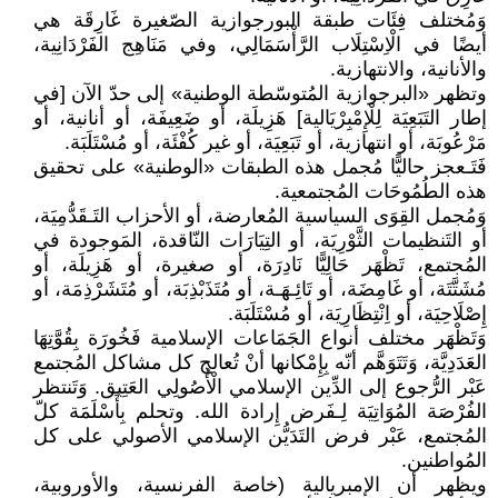
وَمُختلف فِئَات طبقة البورجوازية الصّغيرة غَارِقَة هي
أيضًا في الْاِسْتِلَاب الرَّأْسَمَالِي، وفي مَنَاهِج الفَرْدَانِية،
والأنانية، والانتهازية.
وتظهر «البرجوازية المُتوسّطة الوطنية» إلى حدّ الآن [في
إطار التَبَعِيَة لِلْإِمْبِرْيَالية] هَزِيلَة، أو ضَعِيفَة، أو أنانية، أو
مَرْعُوبَة، أو انتهازية، أو تَبَعِيَة، أو غير كُفْئَة، أو مُسْتَلَبَة.
فَتَـعجز حاليًّا مُجمل هذه الطبقات «الوطنية» على تحقيق
هذه الطُمُوحَات المُجتمعية.
وَمُجمل القِوَى السياسية المُعارضة، أو الأحزاب التَـقَدُّمِيَة،
أو التَنظيمات الثَّوْرِيَة، أو التِيَارَات النّاقدة، المَوجودة في
المُجتمع، تَظْهَر حَالِيًّا نَادِرَة، أو صغيرة، أو هَزِيلَة، أو
مُشَتَّتَة، أو غَامِضَة، أو تَائِـهَـة، أو مُتَذَبْذِبَة، أو مُتَشَرْذِمَة، أو
إِصْلَاحِيَة، أو اِنْتِظَارِيَة، أو مُسْتَلَبَة.
وَتَظْهَر مختلف أنواع الجَمَاعات الإسلامية فَخُورَة بِقُوَّتِهَا
العَدَدِيَّة، وَتَتَوَهَّم أنّه بِإِمْكانها أنْ تُعالج كل مشاكل المُجتمع
عَبْر الرُّجوع إلى الدِّين الإسلامي الْأُصُولِي العَتِيق. وَتَنتظر
الفُرْصَة المُوَاتِيَة لِـفَرض إِرادة الله. وتحلم بِأَسْلَمَة كلّ
المُجتمع، عَبْر فرض التَدَيُّن الإسلامي الأصولي على كل
المُواطنين.
ويظهر أن الإمبريالية (خاصة الفرنسية، والأوروبية،