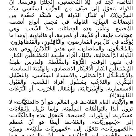
القائمة، نَجد في كِلَا المُجتمعين، إِنْجِلْتْرَا وَفَرنسا، أنّ
الدّولة تَتحوّل إلى صِنْف من الحِزْب السيّاسِي شِبْه
السِرِّي(3). أو تَتَبَدَّل الدّولة إلى شَبَكَة مُعَقّدة مِن
العِصَابَات السِرِّيَة العَامِلَة في مُجمل أنواع أنشطة
المُجتمع. وَتَتَآمَر هذه العِصَابَات ضدّ الشّعب. وهي
عِصَابات جَانِيَة، أو مُذْنِبَة، أو مُجرمة، أو مَافْيَاوِيَة. [وهذا ما
يُؤَكِّده في كلّ يوم المُعارضون، والنَّاقِدُون، والمُتَظَاهِرُون،
والمُحْتَجُّون، والمناضلون، في هذين البَلَدَيْن]. وفي هذه
الدّولة الرَّأْسَمَالِيَة، يَمْتَلِك أَفْرَاد طَبـقة المُسْتَـغِلِّين الكِبَار،
في نفس الوقت، الثَّرْوَةَ والسُّلْطَةَ. وَتُمارس طبقةُ
المُسْتَـغِلِّين الكبار الْاِحْتِكَارَ الاقتصادي، والهَيْمَنَة السياسية،
والْاِسْتِـغْـلَال الرَّأْسَمَالِي، والاستبداد السِيّاسي، وَالتَضْلِيل
الفِكْرِي، والتَلَاعُب بِـعُـقُول أفراد الشّعب، والمُيُول
الاستعمارية، والْإِمْبِرْيَالِيَة، وَإِشْعَال الحُرُوب، أو النَّزَعَات
الفَاشِيَة(4).
■ والْاِتِّجَاه العَام المُلاحظ في العَالَم، هو أنّ «المَلَكِيَّات» لَا
تَزول أبدًا بِالتَوَافُقَات السِلْمِيَة، وإنما تَزُول بِاِنْـقِلَابَات
عسكرية، أو بِثَورات مُجتمعية. فَتَتَحَوّل هذه «المَلَكِيَّات»
إلى «جُمهوريّات». والمُلاحظ أيضًا هو أَنّ مُعظم
«الجُمهوريّات» تَتَحَوَّل إلى «جُمهوريّات مَلَكِيّة». وَمِيزَة
هذه «الجُمهوريات المَلكية» هي أنّ «الرَئيس» فيها