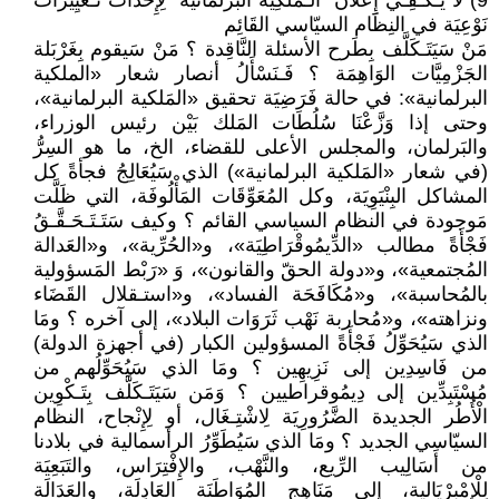
9) لَا يَـكْـفِـي إِعْلَان "الـمَلَكِيَة البَرلمانية" لِإِحْدَاث تَـغْيِيرَات
نَوْعِيَة في النِظَام السيّاسي القَائِم
مَنْ سَيَتَـكَلَّف بِطَرح الأسئلة النَّاقِدة ؟ مَنْ سَيقوم بِغَرْبَلة
الجَزْمِيَّات الوَاهِمَة ؟ فَـنَسْأَلُ أنصار شعار «الملكية
البرلمانية»: في حالة فَرَضِيَة تحقيق «المَلكية البرلمانية»،
وحتى إذا وَزَّعْنَا سُلُطَات المَلك بَيْن رئيس الوزراء،
والبَرلمان، والمجلس الأعلى للقضاء، الخ، ما هو السِرُّ
(في شعار «المَلكية البرلمانية») الذي سَيُعَالِجُ فجأةً كل
المشاكل البِنْيَوِيَة، وكل المُعَوِّقَات المَأْلُوفَة، التي ظَلَّت
مَوجودة في النظام السياسي القائم ؟ وكيف سَتَـتَـحَـقَّـقُ
فَجْأَةً مطالب «الدِّيمُوقْرَاطِيَة»، و«الحُرِّية»، و«العَدالة
المُجتمعية»، و«دولة الحقّ والقانون»، وَ «رَبْط المَسؤولية
بالمُحاسبة»، و«مُكَافَحَة الفساد»، و«استـقلال القَضَاء
ونزاهته»، و«مُحاربة نَهْب ثَرَوَات البلاد»، إلى آخره ؟ ومَا
الذي سَيُحَوِّلُ فَجْأَةً المسؤولين الكبار (في أجهزة الدولة)
من فَاسِدِين إلى نَزِيهِين ؟ ومَا الذي سَيُحَوِّلُهم من
مُسْتَبِدِّين إلى دِيمُوقراطيين ؟ وَمَن سَيَتَـكَلَّف بِتَـكْوِين
الْأُطُر الجديدة الضَّرُورِيَة لِاشْتِـغَال، أو لِإِنْجاح، النظام
السيّاسي الجديد ؟ ومَا الذي سَيُطَوِّرُ الرأسمالية في بلادنا
من أَسَالِيب الرِّيع، والنَّهْب، والإِفْتِرَاس، والتَبَعِيَة
لِلْإِمْبِرْيَالية، إلى مَنَاهِج المُوَاطَنَة العَادِلَة، والعَدَالَة