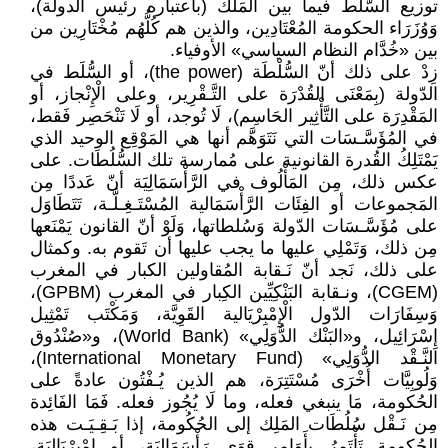
توزيع السُّلَط فيما بين المَلك (باعتباره رئيس الدولة)،
وَوُزَرَاء الحكومة المُعْتَادِين، والذين هم كُلُّهُم مُخْتَارِين من
بين «خُدَّام النظام السياسي» الأوفياء.
زِدْ على ذلك أنّ السُّلْطَة (the power)، أو السُّلَط في
الدّولة (بِمَعْنَى القُدْرَة على التَّـقْرِير، وعلى الْإِنْجاز، أو
المَقْدِرَة على التَّأْثِير الحَاسِم)، لَا تُوجد، أو لَا تَنْحَصِر فَقط،
في المُؤَسَّـسَات التي نَتَوَهَّم أنها هي المَوْقِع الوحيد الذي
يَمْتَلِكُ القُدرة القانونية على مُمارسة تلك السُّلُطَات. على
عكس ذلك، مِن المَأْلُوف في الرَّأْسَمَالِيَة أنّ عَددًا مِن
المَجموعات أو الفِئَات الرَّأْسَمَالية المُسْتَـغِـلَّـة، تَتَطَاوَل
على مُؤَسَّـسَات الدّولة وَسُلطاتها، وَلَوْ أنّ القانون يَمْنَعها
مِن ذلك، وَتَمْلِي عليها ما يجب عليها أن تَقوم به. وكمثال
على ذلك، نَجد أنّ نَـقابة المُقاولين الكبار في المغرب
(CGEM)، ونـقابة البَنْكِيِّين الكِبار في المغرب (GPBM)،
وَسِفَارَات الدّول الْإِمْبِرْيَالية القَوِيَّة، وَمَكْتَب تَمْثِيل
إِسْرَائِيل، و«البَنْك الدُّوَلِي» (World Bank)، و«صُنْدُوق
النَّـقْد الدُّوَلِي» (International Monetary Fund)،
وَلُوبِيَّات أُخْرَى مُسْتَتِرَة، هم الذين يُـفْتُون عادةً على
الحُكومة، مَا ينبغي فعله، وما لَا يُجُوز فعله. فَمَا الفَائِدة
مِن نَـقْل سُلُطَات المَلِك إلى الحُكُومة، إذا بَـقِـيَـت هذه
الحُكومة تَأْتَمِرُ بِأَوَامِر قِوَى رَأْسَمَالِيَة، أو إِمْبِرْيَالِيَة،