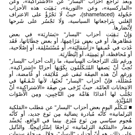
وبعد تَراجع أحزاب "اليسار" عن «الاشتراكية»، وعن
«الماركسية»، وعن «الثورية»، بَـقِيَت هذه الأحزاب
خَجُولة (shamefaced)، حيثُ لَا تَجْرُؤُ على الاعتراف
العَلني بِتَراجعاتها السياسية، وَلَا تَجْسُر على شَرحها
لِأَنْصَارها.
وَإِنْ بَـقِيَت أحزاب "اليسار" «يَسَارِيَة» في بعض
مَظاهرها، أو في بعض مَزَاعِمِهَا، أو بعض خِطَابَاتها، فَقَد
غَدَت في عُمـقها «رَأْسَمَالِيَة»، أو مُسْتَسْلِمَة، أو إِصْلَاحية،
أو مُحافظة، أو يَمِينِيَة، أو اِنْتِظَارِيَة.
ورغم تلك التَراجعات السياسية، ما زالت أحزاب "اليسار"
تُحِبُّ أنْ يَصفها المُتَـكَلِّمُون بِكَوْنِهَا أحزابًا «إِشتراكية».
وَرغم أنّ هذه الصِفَة تَبقى غير مُلَائِمَة، أو غَامضة، أو
مُضَلِّلَة، فإنّ أحزاب "اليسار" تُحبّها، لأنها تَنْـفَـعُها في
الانتخابات العامّة. حيثُ يُرْجَى من صِفَة «الاشتراكية» أنْ
تَجْلُب لها أعدادًا هَامَّة مِن النّاخِبِين، ومِن الْأَصْوَات
المُؤَيِّدَة.
■ تَتَـكَلّم اليوم بعض أحزاب "اليسار" عن مَطلب «المَلكية
البَرلمانية» كأنّه مُبادرة نِضالية مِن نَوع جديد، أو كأنّه
هُجوم سيّاسي مِن نَوع مُبْدِع. بينما في الواقع، يُجَسِّد
شعار «المَلكية البَرلمانية» تَراجعًا اِسْتْرَاتِيجِيًّا. والدَّليل
على ذلك، هو أنّ أحزاب "اليسار"، خلال مرحلة سنوات