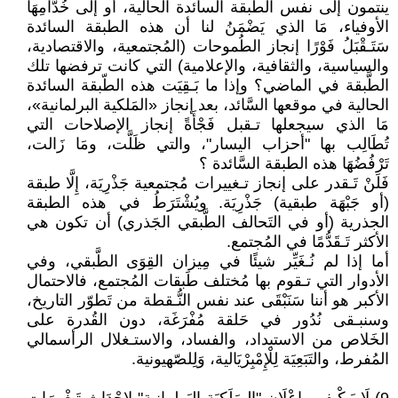
ينتمون إلى نفس الطبقة السائدة الحالية، أو إلى خُدَّامِهَا
الأوفياء، مَا الذي يَضْمَنُ لنا أن هذه الطبقة السائدة
سَتَـقْبَلُ فَوْرًا إنجاز الطُموحات (المُجتمعية، والاقتصادية،
والسياسية، والثقافية، والإعلامية) التي كانت ترفضها تلك
الطَّبقة في الماضي؟ وإذا ما بَـقِيَت هذه الطّبقة السائدة
الحالية في موقعها السَّائد، بعد إنجاز «المَلكية البرلمانية»،
مَا الذي سيجعلها تـقبل فَجْأَةً إنجاز الإصلاحات التي
تُطَالِب بها "أحزاب اليسار"، والتي ظَلَّت، ومَا زَالت،
تَرْفُضُهَا هذه الطبقة السَّائدة ؟
فَلَنْ تَـقدر على إنجاز تـغييرات مُجتمعية جَذْرِيَة، إِلَّا طبقة
(أو جَبْهَة طبقية) جَذْرِيَة. ويُشْتَرَطُ في هذه الطبقة
الجذرية (أو في التَحالف الطَّبقي الجَذري) أن تكون هي
الأكثر تَـقَدُّمًا في المُجتمع.
أما إذا لم نُـغَيِّر شيئًا في مِيزان القِوَى الطَّبقي، وفي
الأدوار التي تـقوم بها مُختلف طَبقات المُجتمع، فالاحتمال
الأكبر هو أننا سَنَبْقَى عند نفس النُّـقطة من تَطوّر التاريخ،
وسنبـقى نُدُور في حَلقة مُفْرَغَة، دون القُدرة على
الخَلاص من الاستبداد، والفساد، والاستـغلال الرأسمالي
المُفرط، والتَبَعِيَة لِلْإِمْبِرْيَالية، وَلِلصّهيونية.