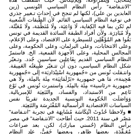
لِلتَحَايُل، ولِلْمُرَاوَغَة، وَلِلْاِنْتِكَاس. حيث أسقطت هذه
”الانتـفاضة“ رأس النظام السياسي التُونسي (زين
العابدين بن علي)، لكنها لم تنجح في إحداث تـغيير جذري
في نوعية النظام السياسي القائم. لأن الطّبقات الشّعبية
لم تَكن بما فيه الكِفاية، لَا وَاعِيَة، ولَا مُنَظَّمَة، ولَا مُعَبَّئَة،
ولَا مُبَادِرَة. ولأن أفراد الطبقة السائدة القديمة في تونس
بَقُوا هم المُؤَهَّلِين للسيطرة على الاقتصاد، وعلى الإعلام،
وعلى الانتخابات، وعلى البرلمان، وعلى الحكومة، وعلى
المجالس المحلية، وعلى الأجهزة القمعية، الخ. فاستمرّ
النظام السياسي القديم بِفَاعِلِين سياسيين جُدد. وتـغيّر
شكل النظام السياسي، دون أن تتـغيّر طَبِيعَتُه العَمِيقة.
وانتـقلت تُونس من «جُمهورية اسْتِبْدَادِيَة» إلى «جُمهورية
هَجِينة»، مَا هي جمهورية «بَرْلَمَانِيَة» مِئَة بالمِئَة، ولَا هي
جمهورية «رئاسية» مِئَة بالمِئَة. واستمرت تُونس في نَوْع
نَاعِم من الاستبداد، والفساد، والتَبَعِيَة للإمبريالية.
وَوَاصَلَت الحُكومة التونسية الجديدة تقريبًا نفس
السياسات الاقتصادية الرأسمالية المُفْتَرِسَة والتَبَعِيَة.
■ ولاحظنا حُدُوثَ انْتِكَاسَة مُشَابِهَة في تجربة "انتـفاضة"
مَصْر في سنة 2011. حيث أطاحت "الانتـفاضة" في مصر
برأس النظام (حُسني مبارك)، لكن، بعد صراعات
مُعَـقَّدَة، بعضها ظاهر، وبعضها خَفِيٌّ، عاد النظام