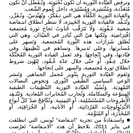
وترفض القيّادة الثّورية أن تَكون نُخْبَوِيَة. وَتُـفَضِّل أنْ تكون
مُتَعَدِّدة، وَمُنْتَشِرة، وَمُسْتَتِرَة، داخل عُموم الشّعب.
والقيادة الثورية الكُفْأَة هي التي تـفَكِّرُ، وتُهَنْدِسُ، وتُـقَرِّر،
وتُنَـفِّذ. فالقيادة الثورية الخَبِيرَة، لَا تنتظر انطلاق انتـفاضة
شعبية عَـفْوِيَة. وَلَا تَتَرَقَّب حُدُوثَ نَجاح ثورة مُجتمعية
اِفْتِرَاضِيَة. ولكنها هيّ التي تُبَادِر في المَيْدَان. وهي التي
تُطلق شَرَارَات هذه الثّورة المُجتمعية. وَتَسهر على
مُسايرتها، وعلى تَدبيرها. وتساهم في تَنْظِيمِهَا، وفي
قيّادتها، وَفي إِنْجِاحِهَا. وقد تَعمل القيادة الثورية المُحَنَّكَة
خلال عِـقْدٍ، أو حتّى خلال عدّة عُـقُود، لِتَهْيِئ شروط
انطلاق ثورة مُجتمعية، والسهر على إنجاحها.
وَتَقوم القيّادة الثورية بِتَنْوِير مُجمل الجماهير. وَتَنشر
الوَعي السياسي الطَّبقي الثّوري. وَتخوض النضالات
التَمْهِدِيَة. وَتُشَيِّد القيّادة الثورية التَنْظِيمَات الطبقية
المتنوّعة والمتكاملة. وَتُحارب المُخابرات المُعادية. وَتَنْتَـقِد
الْأُطروحات المُسْتَسْلِمَة، أو اليَمِينية. وتُكَافِحُ ضدّ كلّ أنواع
الأَيْدِيُولُوجِيَات الفَرْدَانِيَة، أو الأنانية، أو الخُرَافِيَة، أو
المُخَذِّرَة، أو المُنَوِّمَة.
■ واستـفادةً من تجربة ”انتـفاضة“ تُونس، التي انطلقت
في يناير 2011، نلاحظ أن هذه ”الانتـفاضة“ تَعرّضت