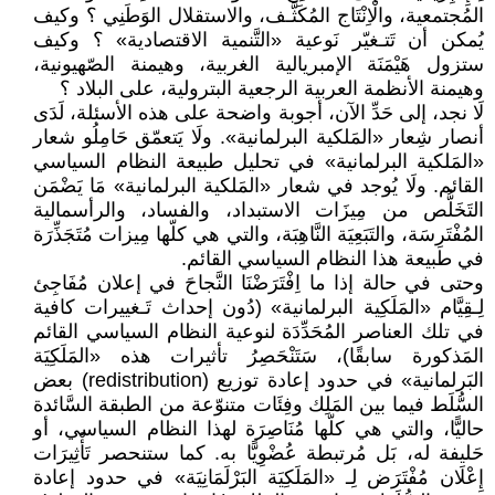
المُجتمعية، والْاِنْتَاج المُكَثَّـف، والاستقلال الوَطَنِي ؟ وكيف
يُمكن أن تَتـغيّر نَوعية «التَّنمية الاقتصادية» ؟ وكيف
ستزول هَيْمَنَة الإمبريالية الغربية، وهيمنة الصّهيونية،
وهيمنة الأنظمة العربية الرجعية البترولية، على البلاد ؟
لَا نجد، إلى حَدِّ الآن، أجوبة واضحة على هذه الأسئلة، لَدَى
أنصار شِعار «المَلكية البرلمانية». ولَا يَتعمّق حَامِلُو شعار
«المَلكية البرلمانية» في تحليل طبيعة النظام السياسي
القائم. ولَا يُوجد في شعار «المَلكية البرلمانية» مَا يَضْمَن
التَخَلُّص من مِيزَات الاستبداد، والفساد، والرأسمالية
المُفْتَرِسَة، والتَبَعِيَة النَّاهِبَة، والتي هي كلّها مِيزات مُتَجَذِّرَة
في طبيعة هذا النظام السياسي القائم.
وحتى في حالة إذا ما اِفْتَرَضْنَا النَّجاحَ في إعلان مُفَاجِئ
لِـقِيَّام «المَلَكِية البرلمانية» (دُون إحداث تَـغييرات كافية
في تلك العناصر المُحَدِّدَة لنوعية النظام السياسي القائم
المَذكورة سابقًا)، سَتَنْحَصِرُ تأثيرات هذه «المَلَكِيَة
البَرلمانية» في حدود إعادة توزيع (redistribution) بعض
السُّلَط فيما بين المَلِك وفِئَات متنوّعة من الطبقة السَّائدة
حاليًّا، والتي هي كلّها مُنَاصِرَة لهذا النظام السياسي، أو
حَليفة له، بَل مُرتبطة عُضْوِيًّا به. كما ستنحصر تَأْثِيرَات
إِعْلَان مُفْتَرَض لِـ «المَلَكِيَة البَرْلَمَانِيَة» في حدود إعادة