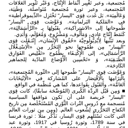
مُجتمعية، وعبر تَغْيِير أَنْمَاط الْإِنْتَاج، وَعَبْر تَثْوِير العَلاقات
المُجتمعية، وعبر ثورة مُجتمعية مُتَواصلة، وَطَنِيَة،
وَعَالَمِيَة». بَل غَدت قِوَى "اليسار" تَخْتَزِل «الدِّيموقراطية»
في «المَلكية البَرلمانية». وَعَوَّضَت قِوَى "اليسار"
طُموحاتها إلى «الاشتراكية»، بِقَبُولِهَا بِـ «الرَّأْسَمَالِيَة»،
كَنَمَط إِنْتَاج عادي، وَمَأْلُوف، وَمَشْرُوع، وَمُعَوْلَم، وَأَبَدِي.
وبعد تَبَنِّيها لِأَيْدِيُّولُوجِيَّة «حُقُوق الْإِنْسَان»، إِنْتَـقَلَت قِوَى
"اليسار" مِن طُمُوحها نحو التَحَرُّر مِن «الْاِسْتِـغْلَال
الرَّأْسَمَالِي»، إلى الْإِكْتِـفَاء بِطُمُوح «تَقْلِيص الفَوَارِق
الطَبَـقِيَة»، وَ «تَحْسِين الْأَوْضاع المادّية لِلجماهير
الكَادِحَة».
وَعَوَّضَت قِوى "اليسار" طُموحها إلى «الثّورة المُجتمعية»،
بِالْتِزَامِهَا بِالْاِقْتِصَار على المُشاركة في «الْاِنْتِخَابات
العَامَّة»، والقَبُول بِقَواعدها، كما هي مُنظّمة في الواقع.
■ وَمِن قَبْل الرِدَّة الكُبرى (المُوَضَّحَة سابقًا)، كانت قِوَى
"اليسار" حَريصة على أن تَكون مَواقفها السياسية
مُنسجمة مع دُروس التُراث الثَّوْرِي المُسْتَخْلَصة مِن تاريخ
الكفاح التَحَرُّري لِشُعوب العالم. (ومِن بين ثورات العالم
التي كانت تَسْتَلْهِم قِوَى اليسار، نَذْكُر مثلًا : ثورة فرنسا
في سنة 1789، وثورة رُوسيا في 1917، وثورة عبد