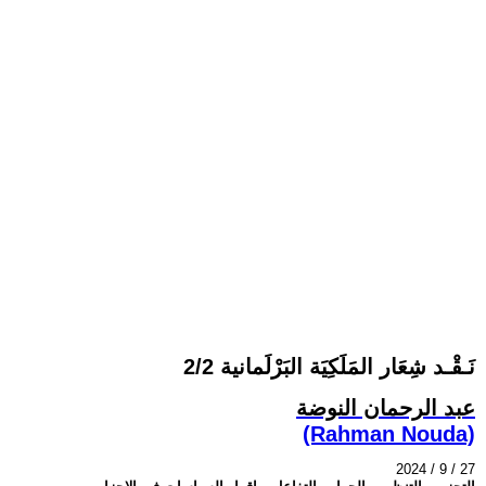
نَـقْـد شِعَار المَلَكِيَة البَرْلَمانية 2/2
عبد الرحمان النوضة
(Rahman Nouda)
2024 / 9 / 27