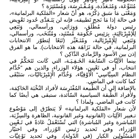
مُتَنَوِّعَة، وَمُتَـعَدِّدة، وَمُـفْـتَرِسَة، وَمُسْتَتِرَة ؟
وَمَعْنَى مَا سَبق ذِكْرُه، هو أنّ شعار «المَلكية البرلمانية»،
في حالة إذا مَا نَجح تَطبيقه، فإنه لن يَتَـعَدَّى حُدود تَعْوِيض
رئيس دولة مُطْلَق، وَوِرَاثِي، ورأسمالي، وَتَبَعِي
لِلْإمْبٍرْيَالِيَة، بِرَئِيس حُكُومَة مُسْتَبِد، ومُنْتَخَب، ورأسمالي،
وَتَبَعِي لِلْإِمْبِرْيَالية، ومُتَـغَيِّر (تَبَعًا لِتطوّر الانتخابات
البرلمانية، في حالة نَزَاهَة هذه الانتخابات). ما هو الفرق
إذن بين الأسود والرَّمادي الدَّاكِن ؟
بينما الآلِيَّات السّابقة الخَـفِـيَـة، التي كَانت تَتَحَكَّمُ في
انتخاب، أو في تَعْيِين، هؤلاء الوزراء، والذين هم ”خُدَّام
النظام السِيَّاسِي“ الْأَوْفِيَّاء، وَخُدَّام الْإِمْبِرْيَاليّات، سَتَبْقَى
كما كانت في الماضي.
بالإضافة إلى أن الطَّبيعة المُفْتَرِسَة لأفراد النُخْبَة الحَاكِمَة،
ولأفراد الطَّبقة السياسية السّائدة، ستبقى هي أيضًا كما
كانت في الماضي. ولماذا ؟
لأن شعار «المَلكية البرلمانية» لَا يَتطرّق إلى مَوْضُوع
تـغيير الآلِيَات (القانونية وغير القانونية، الظاهرة والسِرِّيَة،
المُباشرة وغير المُباشرة) التي تُسْتَعْمَلُ عَادَةً في تَـعْيِين
الوُزراء، وفي تَحديد رَئيس الوُزراء، وفي اختيّار
المَسْئُولِين الكبار (في الدّولة)، وفي تَحديد نَوْعِيَّات