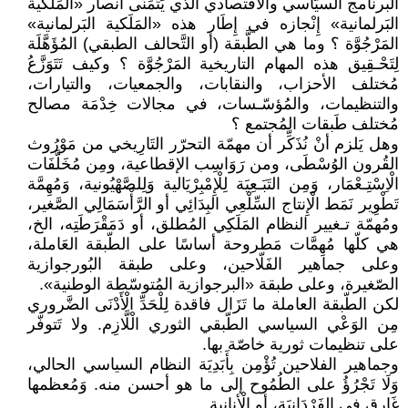
البرنامج السيّاسي والاقتصادي الْذي يَتَمَنَّى أنصار «المَلكية
البَرلمانية» إِنْجازه في إِطَار هذه «المَلَكية البَرلمانية»
المَرْجُوَّة ؟ وما هي الطَّبقة (أو التَّحالف الطبقي) المُؤَهَّلَة
لِتَحْـقِيق هذه المهام التاريخية المَرْجُوَّة ؟ وكيف تَتَوَزَّعُ
مُختلف الأحزاب، والنقابات، والجمعيات، والتيارات،
والتنظيمات، والمُؤسّـسات، في مجالات خِدْمَة مصالح
مُختلف طَبقات المُجتمع ؟
وهل يَلزم أنْ نُذَكِّر أن مهمّة التحرّر التَارِيخي من مَوْرُوث
القُرون الوُسْطَى، ومن رَوَاسِب الإقطاعية، ومِن مُخَلَّفَات
الْاِسْتِـعْمَار، وَمِن التَبَـعِيَة لِلْإِمْبِرْيَالية وَلِلصَّهْيُونية، وَمُهِمَّة
تَطْوِير نَمَط الْإِنتاج السِّلْعِي البِدَائِي أو الرَّأْسَمَالِي الصَّغير،
ومُهمّة تـغيير النظام المَلَكِي المُطلق، أو دَمَقْرَطَتِه، الخ،
هي كلّها مُهِمَّات مَطروحة أساسًا على الطّبقة العَاملة،
وعلى جماهير الفَلّاحين، وعلى طبقة البُورجوازية
الصّغيرة، وعلى طبقة «البرجوازية المُتوسّطة الوطنية».
لكن الطّبقة العاملة ما تَزَال فاقدة لِلْحَدِّ الْأَدْنَى الضَّروري
مِن الوَعْي السياسي الطّبقي الثوري الْلَّازِم. ولا تَتوفّر
على تنظيمات ثورية خاصّة بها.
وجماهير الفلاحين تُؤْمِن بِأَبَدِيَة النظام السياسي الحالي،
وَلَا تَجْرُؤُ على الطُمُوح إلى ما هو أحسن منه. وَمُعظمها
غَارِق في الفَرْدَانِيَة، أو الْأنانية.