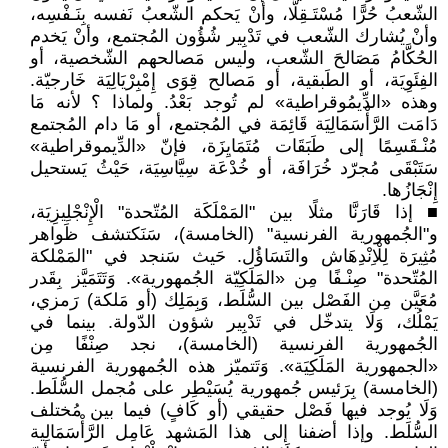
الشّعبُ حُرًّا مُسْتَـقِلًّا، وأنْ يَحكم الشّعبُ نَفسه بِنَـفْسِه،
وأنْ يُشارك الشّعب في تَدْبِير شُؤُون المُجتمع، وأنْ يَخدم
الحُكَّامُ مَصَالحَ الشّعب، وليس مَصالحهم الشّخصية، أو
الفِئَوِيَة، أو الطَبقية، أو مَصالح قِوَى إِمْبِرْيَالِيَة خَارجيّة.
وهذه «الدِّيمُوقراطية» لم تُوجد بَعْدُ. ولماذا ؟ لأنه مَا
دَامَت الرَّأْسَمَالِيَة قَائِمَة في المُجتمع، أو مَا دام المُجتمع
مُنْـقَسِمًا إلى طَبَقَات مُتَمَايِزَة، فإنّ «الدِّيموقراطية»
سَتَبْقَى مُجرّد خُرَافَة، أو خُدْعَة سِيَّاسِيَة، حَيْثُ يَستحيل
إِنْجَازُها.
■ إذا قَارَنَّا مثلًا بين "المَمْلَكَة المُتّحدة" الْإِنْجْلِيزِيَة،
و"الجُمهورية الفرنسية" (الخامسة)، سَنَكتشف ظَواهر
مُثِيرَة لِلْاِنْدِهَاش والتَسَاؤُل. حَيث سَنجد في "المَمْلكة
المُتّحدة" صِنْـفًا مِن «المَلَكِيّة الجُمهورية». وَتَتَمَيَّز بِقَدر
مُعَيَّن مِن الفَصْل بين السُّلَط، وَبِمَلِك (أو مَلكة) رَمزي،
يَمْلُك، وَلَا يتدخّل في تَدْبِير شؤون الدّولة. بينما في
الجُمهورية الفرنسية (الخامسة)، نجد صِنْفًا مِن
«الجمهورية المَلَكِيَة». وَتَتميّز هذه الجُمهورية الفرنسية
(الخامسة) بِرَئيس جُمهورية يُسَيْطِر على مُجمل السُّلَط.
وَلَا يُوجد فيها فَصْل حقيقي (أو كَافٍ) فيما بين مُختلف
السُّلَط. وإذا أضفنا إلى هذا المَشهد عَامِل الرَّأْسَمَالِية