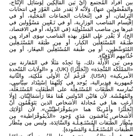
بين أفراد المُجتمع (أَيْ بَين المَالِكِين لِوَسَائِل الْإِنْتَاج،
والمَفْصُولِين عنها). وَلأنّه لَا يَقدر على الفَوْز في انتخابات
البٍَرلمان، أو في اِنْتخابات الجماعات المَحَلّّية، أو في
اِقْتِسام المَناصب الوزارية، أو في تَـعْيِين مَسْؤُولين في
غيرها مِن مناصب المَسْئُولِيَة (في الدّولة، أو في الاقتصاد،
الخ)، لَا يَقْدِر على الفَوْز بهذه المَناصب سِوَى أفراد مِن
طَبَـقَة المُسْتَغِلِّين الكبار، أو مِن طَبَقَة المُسْتَـغِلِّين
المُتَوَسِّطِين، أو مِن طَبقة المُسْتَغِلِّين الصِغَار، أو مِن
خُدَّامِهِم الْأَوْفِيَّاء.
ومن بَين الْأَدِلَّة ذلك، مَا نَجِدُه مَثَلًا في المُقارنة بين
«المَمْلَكَة المُتَّحِدَة» (إِنْجَلْتْرَا) (UK)، و «الوِلَايات المُتّحدة
الأمريكية» (USA). فَرَغْمَ أنّ الأولى مَلَكِيَة، والثّانية
جُمهورية فِيدِيرالية، يُوجد في كِلَيْهِمَا اِسْتِبْدَاد سِيَّاسِي،
تُمارسه الطَّبَقَات المُسْتَـغِلَّة على الطَبَقَات المُسْتَـغَلَّة،
والمُهَمَّشَة. لأن هَاتَيْن الدّولتين هُمَا مَعًا رَأْسَمَالِيَّتَان. [وَلَا
أرغب هنا في مُجادلة الأشخاص الذين يَتَوَهَّمُون أنّ
إِنْجَلْتْرَا وأَمْرِيكَا هما «دِيمُوقْرَاطِيَّتَيْن». لأن أَوْلَائِك
الأشخاص يُناقشون مَدَى وُجود «الدِّيمُوقْرَاطية» مِن
مِنْظَار الطَّبَقات المُسْتَـغِـلَّـة وَالسَّائِدَة، وليس مِن مِنْظَار
الطَّبقات المُسْتَـغَـلَّـة وَالمَسُودة].