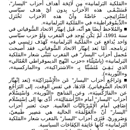
«المَلكية البَرلمانية» مِن لَائِحَة أهداف أحزاب "اليسار"،
فَسَتَبْـقَـى هذه الأحزاب بِدون أيّ هدف سيّاسي
اِسْتْرَاتِيجِي. خَاصَّةً وأنّ هذه الأحزاب تَخْتَزِل
«الدِّيمُوقراطية» في «المَلكية البَرلمانية».
■ والمُلاحظ أيضًا هو أنّه، قَبل اِنهيّار الاتحاد السُّوفياتي في
سنة 1991، لَمْ يَكُن يُوجد في المَغرب وَلَوْ حزب سيّاسي
وَاحد يُدافع عن «المَلَكية البَرلمانية» كَهَدَف رَئِيسِي في
بَرنامجه. أمّا بَعد اِنهيّار الاتحاد السُّوفياتي، فقد أصبحت
مُجمل أحزاب "اليسار" في المَغرب تَتَبَنَّى شعار «المَلكية
البَرلمانية» (بِاسْتِثْنَاء «حزب النّهج الديموقراطي العُمّالي»
الذي بَـقِـيَ مُتَشَبِّتًا بِـ «الاشتراكية»، و«الماركسية»،
و«الثّورية»).
■ وَتَراجُع أحزاب "اليسار" عَن «الْإِشْتِرَاكِيَة» (بَعد اِنْهِيَّار
الاتحاد السُّوفياتي)، قَادَهَا، في نَفس الوقت، إلى التَرَاجُع
عن «المَارْكْسِيَة»، وعن المَناهج «الثّورية». وَاسْتِسْلَام
أحزاب "اليسار" أمام «الرَّأْسَمَالِيَة»، أَدَّى بها إلى اِسْتِسْلَام
إِضَافِي أمام الْإِمْبِرْيَاليَّات العالمية. حيث تَعتبر أحزاب
"اليسار" أنّ «العَوْلَمَةَ» الحالية هي مَصِير طَبيعيّ،
وَضَروريّ. فَتَرَى أحزاب "اليسار" بالمَغرب شعار «المَلكية
البَرلمانية» كأنها خَاتِمَة الكِفَاحَات السياسية.