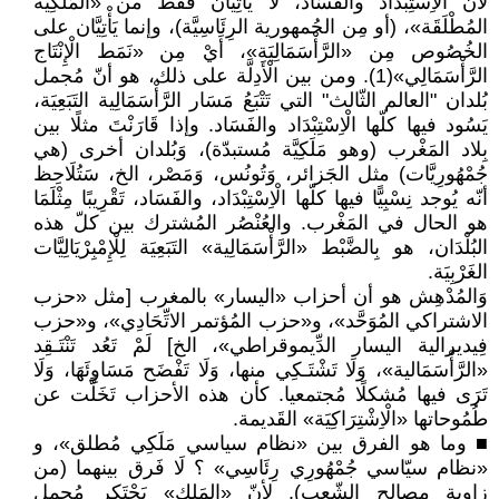
لأن الْاِسْتِبْدَاد والفَسَاد، لا يَأْتِيَّان فقط من «المَلَكِيَة
المُطْلَقَة»، (أو مِن الجُمهورية الرِئَاسِيَّة)، وإنما يَأْتِيَّان على
الخُصُوص مِن «الرَّأْسَمَالِيَة»، أَيْ مِن «نَمَط الْإِنْتَاج
الرَّأْسَمَالِي»(1). ومن بين الْأَدِلَّة على ذلك، هو أنّ مُجمل
بُلدان "العالم الثّالث" التي تَتْبَعُ مَسَار الرَّأْسَمَالِية التَبَعِيَة،
يَسُود فيها كلّها الْاِسْتِبْدَاد والفَسَاد. وإذا قَارَنْتَ مثلًا بين
بِلاد المَغْرب (وهو مَلَكِيَّة مُستبدّة)، وَبُلدان أخرى (هي
جُمْهُورِيَّات) مثل الجَزائر، وَتُونُس، وَمَصْر، الخ، سَتُلَاحِظ
أنّه يُوجد نِسْبِيًّا فيها كلّها الْاِسْتِبْدَاد، والفَسَاد، تَقْرِيبًا مِثْلَمَا
هو الحال في المَغْرب. والعُنْصُر المُشترك بين كلّ هذه
البُلْدَان، هو بِالضَّبْط «الرَّأْسَمَالِية» التَبَعِيَة لِلْإِمْبِرْيَالِيَّات
الغَرْبِيَة.
وَالمُدْهِش هو أن أحزاب «اليسار» بالمغرب [مثل «حزب
الاشتراكي المُوَحَّد»، و«حزب المُؤتمر الاتِّحَادِي»، و«حزب
فِيديرالية اليسار الدِّيموقراطي»، الخ] لَمْ تَعُد تَنْتَـقِد
«الرَّأْسَمَالية»، وَلَا تَشْتَـكِي منها، وَلَا تَفْضَح مَسَاوِئَهَا، وَلَا
تَرَى فيها مُشكلًا مُجتمعيا. كأن هذه الأحزاب تَخَلَّت عن
طُمُوحاتها «الْاِشْتِرَاكِيَة» القَديمة.
■ وما هو الفرق بين «نظام سياسي مَلَكِي مُطلق»، و
«نظام سيّاسي جُمْهُورِي رِئَاسِي» ؟ لَا فَرق بينهما (من
زاوية مصالح الشّعب). لأنّ «المَلِك» يَحْتَكِر مُجمل