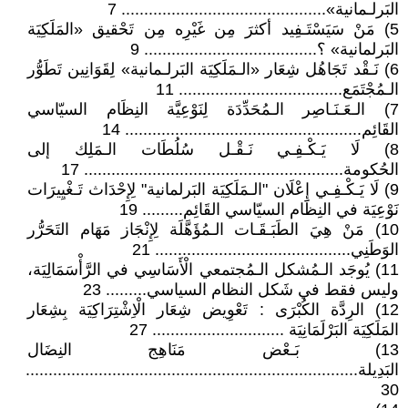
البَرلـمانية»............................................. 7
5) مَنْ سَيَسْتَـفِيد أكثرَ مِن غَيْرِه مِن تَحْقيق «المَلَكِيَة
البَرلمانية» ؟...................................... 9
6) نَـقْد تَجَاهُل شِعَار «الـمَلَكِيَة البَرلـمانية» لِقَوَانِين تَطَوُّر
الـمُجْتَمَع.................................... 11
7) الـعَـنَـاصِر الـمُحَدِّدَة لِنَوْعِيَّة النِظَام السيّاسي
القَائِم.................................................... 14
8) لَا يَـكْـفِـي نَـقْـل سُلُطَات الـمَلِك إلى
الحُكومة......................................................... 17
9) لَا يَـكْـفِـي إِعْلَان "الـمَلَكِيَة البَرلمانية" لِإِحْدَاث تَـغْيِيرَات
نَوْعِيَة في النِظَام السيّاسي القَائِم......... 19
10) مَنْ هِيَ الطَبَـقَـات الـمُؤَهَّلَة لِإِنْجَاز مَهَام التَحَرُّر
الوَطَنِي........................................... 21
11) يُوجَد الـمُشكل الـمُجتمعي الْأَسَاسِي في الرَّأْسَمَالِيَة،
وليس فقط في شَكل النظام السياسي......... 23
12) الرِدَّة الكُبْرَى : تَعْوِيض شِعَار الْاِشْتِرَاكِيَة بِشِعَار
المَلَكِيَة البَرْلَمَانِيَة ............................. 27
13) بَـعْض مَنَاهِج النِضَال
البَدِيلة.........................................................................
30