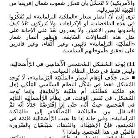
والأمريكية) لَا تَتَحَمَّلُ بأن تتحرّر شعوب شمال إفريقيا من
التَبَعِيَة للإمبريالية.
نَرَى إِذَن أنّ أنصار شعار «الملكية البرلمانية» لم يُفَكِّرُوا
في هذه التناقضات، أو الإكراهات. ولا يُدركون بَعْدُ كيفَ
يأخذونها بعين الاعتبار. ولَا يقدرون بَعْدُ على الإجابة على
مثل هذه التساؤلات السّابقة. وَيَظهر أنصار شعار
«المَلَكِيَة البَرلمانية» تَائِهِين، وغير أَكْفَاء، وغير قادرين
على تَحقيق طُموحاتهم السياسية.
11) يُوجَد الـمُشكل الـمُجتمعي الْأَسَاسِي في الرَّأْسَمَالِيَة،
وليس فقط في شَكل النظام السياسي
■ على خِلَاف أَوْهَام أنصار «المَلَكِيَة البَرْلمانية»، لَا يُوجد
المُشكل فقط في شَكْل النظام السيّاسي المَلَكِي (هل
هو مَلَكِيَة مُطْلَقَة، أم مَلَكِيَة بَرْلَمَانِيَة). وإنما يُوجد
المُشكل، في نَفس الوَقت، في نِظَام الرَّأْسَمَالِيَة القَائِم
في المُجتمع. حيثُ أنّه، حتّى إذا اِفْتَرَضْنَا جَدَلًا أنّه تَمَّ
الانتـقال مِن «المَلكية المُطْلَقَة» إلى «المَلكية
البَرلمانية»، وفي حالة إذا مَا بَقِيَت الرَّأْسَمَالِيَة قَائِمَة في
المُجتمع، فإنّ الْاِسْتِبْدَاد، والفَسَاد، سَيَبْـقَيَان بِالضّرورة
قائمَيْن في هذا المُجتمع. ولماذا ؟