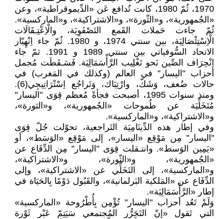
1970، ثُمّ 1980، كانت تُدافع عَن «الدِّيموقراطية»، وعن
«الجُمهورية»، و«الثّورة»، و«الاشتراكية»، و«الماركسية».
ثُمّ جاءت حَملات القَمع التَصْفَوِيَة، والْاِعْتِـقَالَات
الْاِسْتِئْصَالِيَة، بين سنتي 1974، و 1980. ثُمّ جاء اِنْهِيّار
الاتحاد السُّوفياتي بين سنتي 1989 و 1991. ثمّ جاء
اِنْحِرَاف الصِّين نَحو تَغْلِيب الرَّأْسَمَالِيَة. فَسَـقَطَت مُجمل
أحزاب "اليسار" في العالم (وكذلك في المَغرب) في
حالات ضُعف، وَشَكّ، وارْتِبَاك، وَتَراجُع اِسْتْرَاتِيجِي(6).
ومنذ سنوات 1995، أصبحت فجأةً مُعظم قِوَى "اليسار"
مُتَخَلِّيَة عن طُموحات «الجُمهورية»، و«الثورة»،
و«الاشتراكية»، و«الماركسية».
وفي إطار هذه الدِّينَامِيَة التَراجعية، تحوّلت جُلّ قِوَى
"اليسار" مِن مَوْقِع «اليسار»، إلى مَوْقِع «الوَسَط»، أو
«يَمِين الوَسط». وانتـقلت قِوَى "اليسار" مِن الدِّفَاع عن
«الجُمهورية»، و«الثّورة»، و«الاشتراكية»،
و«الماركسية»، إلى التَخَلِّي عن «الاشتراكية»، وإلى
الدِّفَاع عن «المَلكية البَرلمانية»، والقَبُول دَوْمًا بِالحَيَاة في
إطار «الرَّأْسَمَالِيَة».
وَلَمْ تَعُد أحزاب "اليسار" تُؤْمِن بِأُطْرُوحة «الماركسية»
التي تَقول «إنّ التَحَرُّر المُجتمعي سَيَتِمّ عَبْر ثَوْرة