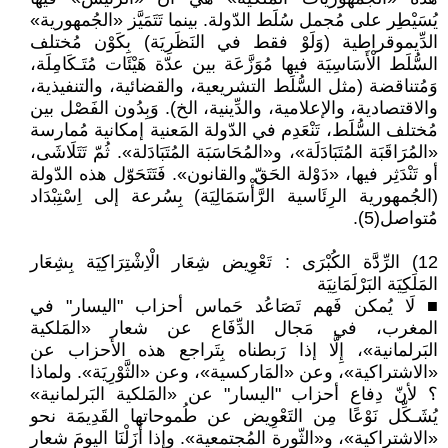
يُسَيْطِر على مُجمل سُلَط الدّولة. بينما تَتَمَيَّز «الجُمهورية»
الدِّيموقراطية (وَلَوْ فقط في النَظَرِيَة) بِكَوْن مُختلف
السُّلَط الْأَسَاسِيَة فيها مُوَزَّعَة بين عدّة هَيْئَات مُتَـكَامِلَة،
وَمُتناقضة (مثل السُّلَط التشريعية، والقضائية، والتنفيذية،
والاقتصادية، والإعلامية، والدِّينية، الخ). وَبِدُون الفَصْل بين
مُختلف السُّلَط، تَنْعَدِم في الدّولة المَعنية إمكانية مُمارسة
«المُرَاقَبَة المُتَبَادَلَة»، و«المُحَاسَبَة المُتَبَادَلة». ثُمّ تَتَلَاشَى،
أو تَنْدَثِر فيها، «دَوْلة الحَقّ والقانون». فَتَتَحَوّل هذه الدّولة
(الجُمهورية الرِئَاسية الرَّأْسَمَالِيَة) بِسُرعة إلى اِسْتِبْدَاد
مُتواصل(5).
12) الرِّدََّة الكُبْرَى : تَعْوِيض شِعَار الْاِشْتِرَاكِيَة بِشِعَار
المَلَكِيَة البَرْلَمَانِيَة
■ لَا يُمكن فَهم تَصَاعُد حَماس أحزاب "اليسار" في
المغرب، في مَجال الدِّفَاع عن شعار «المَلكية
البَرلمانية»، إِلَّا إذا رَبطناه بِتَراجع هذه الأحزاب عن
«الاشتراكية»، وعن «المَاركسية»، وعن «الثَّوْرِيَة». ولماذا
؟ لأنّ دِفاع أحزاب "اليسار" عن «المَلكية البَرلمانية»
يُشَـكِّل نَوْعًا مِن التَعْوِيض عن طُموحاتها القَدِيمَة نحو
«الاشتراكية»، و«الثّورة المُجتمعية». وإذا أَزَلْنَا اليومَ شعار