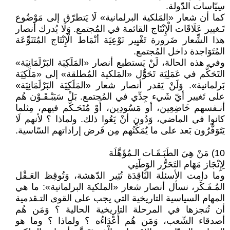
سِيّاسات الدّولة.
كما أن شعار «المَلكية البرلمانية» لَا يَتطرّق إلى مَوْضُوع
تَـغيير عَلَاقَات الْإِنْتَاج القائمة في المُجتمع. وَلَا يُدرك أنصار
هذا الشِّعار ضَرورة تَغْيِير نَوْعِيَة أنْمَاط الْإِنْتَاج المُتَنَوِّعَة
المُتَوَاجدة داخل المُجتمع.
وفي هذه الحالة، لَنْ يَستطيع أنصار «المَلَكِيَة البَرْلَمَانِيَة»
التَحَكُّم في عَمَلِيَة تَحَوُّل «المَلكية المُطلقة» إلى «مَلَكِيَة
بَرلمانية». وَلَنْ يَقدر أنصار شعار «المَلَكِيَة البَرْلَمَانِيَة»
على تَغيير أيّ شَيء جِدِّي في المُجتمع. بَلْ سَيَبْـقَـوْن هُم
أنـفسهم خَاضِعِين، أو مَسُودِين، أَوْ مُتَحَـكَّم فيهم، مِثلما
كانوا في الماضي، وَدُون أنْ يَعُوا ذلك. ولماذا ؟ لأنهم لَا
يَتَوَفَّرُون بَعد على ما يُمَكِّنُهم مِن فَرض إراداتهم السّاسية.
10) مَنْ هِيَ الطَبَـقَـات الـمُؤَهَّلَة
لِإِنْجَاز مَهَام التَحَرُّر الوَطَنِي
وما دامت الأسئلة النَّاقِدَة تُثِير الدّهشة، وَتُوقِظ العَـقْل
المُـفَـكِّر، نسأل أنصار شعار «الملكية البرلمانية»: ما هي
المهام السياسية التاريخية التي يجب على القوى التـقدمية
أن تُنجزها في المرحلة التاريخية الحالية ؟ وَمَن هُم
أصدقاء الشّعب، وَمَن هُم أَعْدَاءُه ؟ ولماذا ؟ وما هو