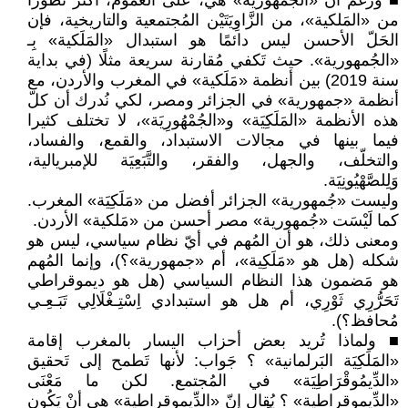
■ ورغم أن «الجُمهورية» هي، على العُموم، أكثر تطوّرًا
من «المَلكية»، من الزَّاوِيَتَيْن المُجتمعية والتاريخية، فإن
الحَلّ الأحسن ليس دائمًا هو استبدال «المَلَكية» بِـ
«الجُمهورية». حيث تَكفي مُقارنة سريعة مثلًا (في بداية
سنة 2019) بين أنظمة «مَلَكية» في المغرب والأردن، مع
أنظمة «جمهورية» في الجزائر ومصر، لكي نُدرك أن كلّ
هذه الأنظمة «المَلَكِيَة» و«الجُمْهُورِيَة»، لا تختلف كثيرا
فيما بينها في مجالات الاستبداد، والقمع، والفساد،
والتخلّف، والجهل، والفقر، والتَّبَعِيَة للإمبريالية،
وَلِلصَّهْيُونِيَة.
وليست «جُمهورية» الجزائر أفضل من «مَلَكِيَة» المغرب.
كما لَيْسَت «جُمهورية» مصر أحسن من «مَلكية» الأردن.
ومعنى ذلك، هو أن المُهم في أيّ نظام سياسي، ليس هو
شكله (هل هو «مَلَكِية»، أم «جمهورية»؟)، وإنما المُهم
هو مَضمون هذا النظام السياسي (هل هو ديموقراطي
تَحَرُّرِي ثَوْرِي، أم هل هو استبدادي اِسْتِـغْلَالِي تَبَـعِـي
مُحافظ؟).
■ ولماذا تُريد بعض أحزاب اليسار بالمغرب إقامة
«المَلَكِيَة البَرلمانية» ؟ جَواب: لأنها تَطمح إلى تَحقيق
«الدِّيمُوقْرَاطِيَة» في المُجتمع. لكن ما مَعْنَى
«الدِّيموقراطية» ؟ يُقال إنّ «الدِّيموقراطية» هي أنْ يَكُون