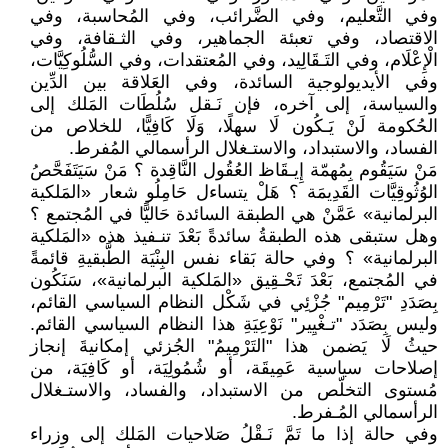
وفي التَّعليم، وفي الضَّرائب، وفي المُحاسبة، وفي
الاقتصاد، وفي تعبئة الجماهير، وفي الثـقافة، وفي
الْإِعْلَام، وفي التَـقَالِيد، وفي المُعتقدات، وفي السُّلُوكِيَّات،
وفي الأيديولوجية السائدة، وفي العَلاقة بين الدِّين
والسياسة، إلى آخره، فإن نَـقل سُلُطَات المَلك إلى
الحُكومة لَنْ يَـكُون لَا سهلًا، وَلَا كَافِيًّا، للخلاص من
الفساد، والاستبداد، والاستـغلال الرأسمالي المُفرط.
مَنْ سَيَقُوم بِمُهمّة إِيـقَاظ العُقُول النَّاقِدة ؟ مَنْ سَيَتَفَحَّصُ
الوُثُوقِيَّات القَدِيمَة ؟ هَلْ يتساءل حَامِلُو شعار «المَلكية
البرلمانية» عَمَّنْ هي الطبقة السائدة حَاليًّا في المُجتمع ؟
وهل ستبقى هذه الطبقةُ سائدةً بَعْدَ تنـفيذ هذه «المَلكية
البرلمانية» ؟ وفي حالة بَقاء نفس البِنْيَة الطَّبقيةِ قائمةً
في المُجتمع، بَعْدَ تَحْـقِيق «المَلكية البرلمانية»، سَنَكُون
بِصَدَدِ "تَرْمِيم" جُزْئِي في شَكْل النظام السياسي القائم،
وليس بِصَدَد "تـغْيِير" نَوْعِيَةِ هذا النظام السياسي القائم.
حيثُ لَا يَضمن هذا "التَرْمِيمُ" الجُزئي إمكانيةَ إنجاز
إصلاحات سياسية عَمِيقَة، أو شُمُولِيَة، أو كَافِيَة، من
مُستوى التخلّص من الاستبداد، والفساد، والاستـغلال
الرأسمالي المُـفرط.
وفي حالة إذا ما تَمَّ نَـقْلُ صَلاحيات المَلك إلى وزراء