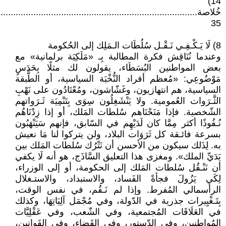
14)
خُلاصة...............................................................................
35
8) لَا يَـكْـفِـي نَـقْـل سُلُطَات الـمَلِك إلى الحُكومة
وعندما نُنَاقِش فكرة المطالبة بِـ «مَلَكِيَة برلمانية» مع
بعض المواطنين البُسَطَاء، يقولون لك مثلًا بِحَدَسٍ
مَوْضُوعِي: «مُعظم أفراد النُّخْبَة السياسية، أو الطَّبقة
السياسية، هم انتهازيون، وغَشّاشون، ومُعْتَادُون على نَهْبِ
الثَّـرَوات العُمومية. ولا يَنْشَغِلُون سِوَى بِتَنْمِيَة ثَـرَواتهم
الشّخصية. فإذا مَنَحْنَاهم سُلطات المَلك، أو إذا زِدْنَاهُم
نُـفُوذًا أكثر مِمَّا كان لَدَيْهِم في السّابق، فإنهم سَيَنْهَبُون
بسرعة فائـقة كل ثَرَوَات البلاد، ولن يتركوا لنا مَا نعيش
به. لِذَلك سيكون من الأحسن أن نَتْرُك سُلطات المَلك بين
يَدَيِّ الملك». ومغزى هذا التعليق السَّاذَج، هو أنه لَا يكفي
أن نَنْـقُل سُلطات المَلك إلى الحكومة، أو إلى الوزراء،
لِكَي يَزُولَ فجأةً الفَساد، والاستبداد، والاستـغلال
الرأسمالي المُفرط. وإذا لم نَـقُم، في نفس الوقت،
بِتَـغْيِيرات جذرية في الدّولة، وفي مُجْمَل آلِيَاتِهَا، وكذلك
في العَلَاقَات المُجتمعية، وفي الشّعب، وفي عَقْلِيَّات
المُواطنين، وفي الدّستور، وفي القَضاء، وفي القَوانين،