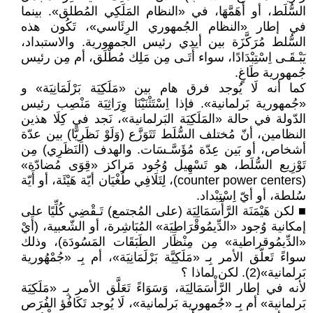
السُّلَط، أو أَهَمَّهَا، في «النظام المَلَكِي المُطلق». بينما
في إطار «النظام الجُمهوري الرِئَاسي»، تَكُون هذه
السُّلط مُرَكَّزَة بين أيدي رئيس الجمهورية. والاستبداد،
يَبْـقَـى اِسْتِبْدَادًا، سواء أَتَـى مِن مَلِك مُطْلَق، أم مِن رئيس
جُمهورية طَاغٍ.
كما أنه لَا يُوجد فرق هام بين «مَلَكِيَة بَرْلَمَانِيَة» و
«جُمهورية بَرلمانية». فإذا اِسْتَثْنَيْنَا وِرَاثِيَة مَنْصِب رئيس
الدّولة في حالة «المَلَكِيَة البَرلمانية»، نَجد في كِلَا هذين
النظامين، أنّ مُختلف السُّلَط تَتَوَزَّع (وَلَوْ نَظَرِيًّا) بين عدّة
أشخاص، أو بَين عِدّة مُؤَسَّـسَات. والهدف (النَظَرِي) مِن
تَوْزِيع السُّلَط، هو تَسْهِيل وُجُود مَراكز «قِوَى مُضادّة»
(counter power centers)، لِتَلَافِي طُغْيَان أيّة هَيْئَة، أو أَيّة
سُلطة، أو أيّ اِسْتِبْداد.
■ لكن هَيْمَنَة الرَّأْسَمَالِيَة (على المُجتمع) تَـقْضِي كُلِّيًا على
إمكانية وُجود «الدِّيمُوقْرَاطِيَة» المُبَاشِرة، أو الشّعبية، (أَيْ
«الدِّيمُوقراطية» مِن مِنْظَار الطَبَقَات المَسُودَة)، وذلك
سواءً تَعلّق الأمر بِـ «مَلَكِيَّة بَرْلَمَانِيَة»، أم بِـ «جُمْهُورية
بَرلمانية»(2). لكن لماذا ؟
لأنه في إطار الرَّأْسَمَالِيَة، وَسَوَاءً تَعَلَّق الأمر بِـ «مَلَكِيَة
بَرلمانية» أم بِـ «جُمهورية بَرلمانية»، لَا يُوجد تَكَافُؤ الفُرَص