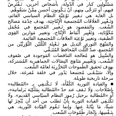
مَسْئُولِين كبار في الدّولة، بأشخاص آخرين، نَـفْتَرِضُ
فيهم، أو نَتَرَجَّى مِنهم، أنْ يَـكُونون أحسن مِمَّنْ سَبَقُوهُم.
بل الغاية هي تـغيير نَوْعِيَّة النظام السياسي القائم،
وَتَـغْيِير العَلَاقَات المُجتمعية الْإِنْتَاجِيَة، بهدف خِدْمَة مَصالح
الشّعب. والمَقصود هو تَـغيير المُجتمع في مُجْمَل
مُكَوِّنَاتِه، وَتَغْيِير أَنْمَاط الْإِنْتَاج، وتغيير مَوازين القِوَى
الطبقية، وتغيير نَوْعِيَة العلاقات المُجتمعية القائمة.
والمَنْهَج الثوري البَديل هو تَـعْبِئَة الثُلُثَيْن الثَّوْرِيَّيْن من
المُجتمع، ضدّ الثُّلُث المُحافظ المُتَبَـقِّي.
والسَّبِيل هو مُعالجة التناقضات المَوجودة في صُفوف
الشّعب، وَتَعْمِيم مَنَاهِج النِضَالات الجماهيرية المُشتركة،
بهدف تَحقيق الطُموحات التَحَرُّرِيَة لعامّة الشّعب.
وإلَّا، سَيَبْـقَـى مُجتمعنا يَدُور في حَلقة مُفرغة، خلال
مرحلة تاريخية طويلة.
■ والقيادة الثورية الكُفْأَة، لَا تَـكْتـفِي بِـ «المُطالبة»
بِإِصْلَاحات. وَلَا تَـقف عند حدّ «المُطالبة بِمَلَكِيَة بَرلمانية»،
أو «المُطالبة برحيل رُموز النظام السيّاسي القَديم». ولَا
تَكْتَـفِي القيادة الثورية بِأَنْ تَطلب من أحد أن يُنْجِزَ لها
شيئًا، مَا نِيَّابَةً عنها. وإنما تَـقُوم القِيّادة الثّورية، هي
بِنَـفْسِهَا، بِإِنْجَاز طُمُوحَات الشّعب.