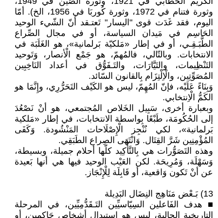
الكريم الخَطّابي في 1921، وثورة الصِّين في 1949،
وثورة فتنام في 1972، وثورة كُوربَا في 1956، الخ). أمّا
اليوم، فقد غَدَت قوى "اليسار" تَعتـقد أنّ الشّيء الوحيد
الحَاسِم في مَيدان السياسة، أو في مجال الصِّراع
الطَّبَـقِـي، أو في إطار «مَلكيّة بَرلمانية»، هو الغَلَبَة في
الانتخابات. وبالتّالي، فالمُهمّ، هو جَمْع الْأنصار، وَتَوحيد
التَنْظِيمات، والتَيَّارَات، والتَـفَوُّق في أعداد النَاخِبِين
المُصَوِّتِين، والْاِلْتِزَام بِالقانون السّائد.
وَبِنَاءً عَلَيْه، فإنّ المُهِمّ، ليس هو الكَيْف التَحَرُّرِي، وإِنَّمَا هو
الكَمُّ الْاِنتخابي.
وبعبارة أخرى، سَبِيل الخَلاص المُجتمعي، هو أنْ نَصْعُدَ
إلى الحُكُومَة، طَبْعًا بِواسطة الانتخابات، في إطار «مَلكية
بَرلمانية»، لكي نُنْجِز الْإِصْلَاحات المَنْشُودة. وَكَفَى
المُؤْمِنِين شَرَّ القِتَال. وَانْتَهَى الصِراع الطَبَقِي.
وهذه التَصَوُّرات هي بِالتَّأْكِيد كلّها أحلام جميلة، وبسيطة،
وَسَهْلَة، وَمُرِيحَة. لكن العَيْب الوحيد فيها هي أنها بَعيدة
عن أنْ تَكون وَاقعية، أو قَابِلَة لِلْإِنْجَاز.
13) بَـعْض مَنَاهِج النِضَال البَدِيلة
■ هدف الفَاعلين السِيّاسيِّين التَـقَدُّمِيِّين، في المرحلة
التاريخية الحالية، ليس هو استبدال أشخاص حَاكِمِين، أو