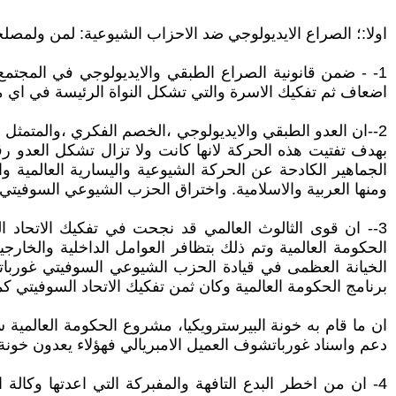
اولا:؛ الصراع الايديولوجي ضد الاحزاب الشيوعية: لمن ولمصلح
1- - ضمن قانونية الصراع الطبقي والايديولوجي في المجت
اضعاف ثم تفكيك الاسرة والتي تشكل النواة الرئيسة في اي مج
2--ان العدو الطبقي والايديولوجي ،الخصم الفكري ،والمتمثل ب
بهدف تفتيت هذه الحركة لانها كانت ولا تزال تشكل العدو 
الجماهير الكادحة عن الحركة الشيوعية واليسارية العالمية وا
ومنها العربية والاسلامية. واختراق الحزب الشيوعي السوفيت
الحكومة العالمية وتم ذلك بتظافر العوامل الداخلية والخار
الخيانة العظمى في قيادة الحزب الشيوعي السوفيتي غوربات
برنامج الحكومة العالمية وكان ثمن تفكيك الاتحاد السوفيتي كما اعلنه بوش الأب
ان ما قام به خونة البيرسترويكيا، مشروع الحكومة العالمية
دعم واسناد غورباتشوف العميل الامبريالي فهؤلاء يعدون خونة ب
4- ان من اخطر البدع التافهة والمفبركة التي اعدتها وكالة ا