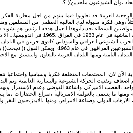
حاد ،وان الشيوعيون ملحدين)) ؟.
الرجعية العربية قد تعاونوا فيما بينهم من اجل محاربة الفكر ا
) مثلاً ،وهي فكرة مقبولة لدى الغالبية العظمى من المسلمين 
المواطنين البسطاء تحديداً،وهذا العمل هدفه الرئيس هو تشويه
... الا دليل حي وملموس على ذلك.
الحزب الشيوعي العراقي والسوداني كاقوى حزبين في البلدان ا
الهدف الرئيس منها ومعروف من اعطى فتوة (( الالحاد)) ضد
ن النامية ومنها البلدان العربية بالتعاون والتنسيق مع الاح
ة الآن لان، المجتمعات المتخلفة فكريا وسياسيا واجتماعيا ت
م اضعاف وتفتيت الحركة الشيوعية واليسارية العالمية وتم الب
احد ،القطب الاميركي واشاعة الفوضى وعدم الإستقرار ونه
ة ومنها ما يسمى بالعولمة الامبريالية ،صراع الحضارات ،ما ي
ة الارهاب الدولي وصناعة الامراض ومنها ،الايدز،جنون البقر 