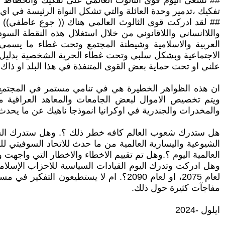
## تسعى اليوم قوى الثالوث العالمي على تفكيك وانحطاط وت
تفكيك ،تدمير وحدة العائلة والتي تشكل النواة الرئيسة في ا
## لقد ادركت قوى الثالوث العالمي هناك (( جوع عاطفي)) ف
واللاانساني واللاقانوني من خلال استغلال هذه النقطة الس
العربية والاسلامية وشيطنة المجتمع وتحت غطاء ما يسمى 
الاجتماعية وبشكل سلبي وتحت غطاء الحرية الشخصية بدليل تم ا
علني او تحت حماية بعض القوى المتنفذة في هذا البلد او ذاك
ان هذه الظواهر الخطيرة هي في تنامي مستمر في المجتمع ال
ويتم تخصيص الاموال لبعض الجامعات والمعاهد العراقية مثل
والمخدرات والجندرية في اوكرانيا انموذجا ناهيك عن ما يحدث
هل ستدرك شعوب العالم كافه خطر ذلك ؟. وهل ستدرك الشعوب
العالمية اليوم ؟.وهل تم تقييم الاخطاء والاخطار التي واجهت و
لعام 2075، او لعام 2090؟. ام لا يستطي
مفاجآت كثيرة حول ذلك.
ايلول -2024