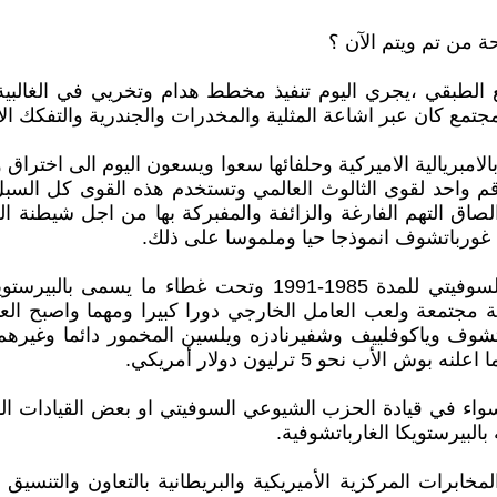
ة من تم ويتم الآن ؟
مع الطبقي ،يجري اليوم تنفيذ مخطط هدام وتخريي في الغالب
تمع كان عبر اشاعة المثلية والمخدرات والجندرية والتفكك ال
الامبريالية الاميركية وحلفائها سعوا ويسعون اليوم الى اختراق
رقم واحد لقوى الثالوث العالمي وتستخدم هذه القوى كل الس
لصاق التهم الفارغة والزائفة والمفبركة بها من اجل شيطنة الج
ي غورباتشوف انموذجا حيا وملموسا على ذلك.
3-- ان قوى الثالوث العالمي قد نجحت في تفكيك الاتحاد السوفي
جية مجتمعة ولعب العامل الخارجي دورا كبيرا ومهما واصبح ال
شوف وياكوفلييف وشفيرنادزه ويلسين المخمور دائما وغيرهم 
 نحو 5 ترليون دولار أمريكي.
 سواء في قيادة الحزب الشيوعي السوفيتي او بعض القيادات ال
البيرستويكا الغارباتشوفية.
لمخابرات المركزية الأميريكية والبريطانية بالتعاون والتنسيق 