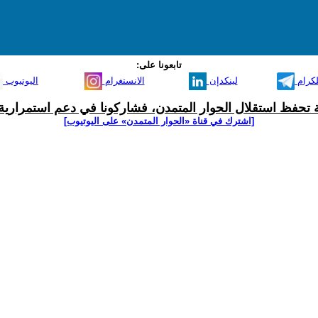
تابعونا على:
لكرام
لينكدإن
الانستغرام
اليوتيوب
ية تحفظ استقلال الحوار المتمدن، فشاركونا في دعم استمرارية 
[اشترك في قناة ‫«الحوار المتمدن» على اليوتيوب]