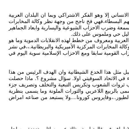
لانساني إلا وهو الفكر الاشتراكي وبما ان البلدان العربية
ومنهم البسطاء،فهي فخ ناجح من وجهة نظر وكالة المخابرات
 سمعة وضرب الاحزاب الشيوعية واليسارية وابعاد الجماهير
لعربية ومعروف من خطط لهذه الانقلابات الدموية وما هو
 الشيوعيين العراقيين في عام 1963، ويمكن القول (( نجحت)) وكالة المخابرات المركزية الأميريكية والبريطانية.،،في نشر
زاب القومية سابقا ومع الاحزاب الإسلامية سوية اليوم في
تقبل مثل هذا الخدع الشيطانية وان الهدف الرئيس من هذا
دء في الاتحاد السوفيتي اولا. سؤال مشروع ؟. ماذا حصلت
ب ثروات الشعوب وتكريس التبعية والتخلف وتصريف جزء
سمى بالربيع اللاعربي والثورات الملونة وما يسمى بنظرية
والطيور..،وفايروس كورونا....ولا يستبعد من صناعه امراض