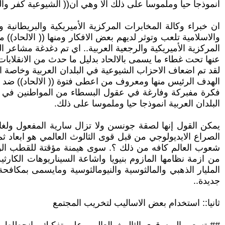
انموذجا حيا وملموسا على ذلك الا وهي ان(( الشيوعية كفر وال
ان خبراء وكالة المخابرات المركزية الأميريكية والبريطانية و
والاسلامية تلعب وتوثر لديهم بعض الافكار ومنها (( الالحاد)
المركزية الأميريكية والرجعية العربية.. اي تم دغدغة مشاعر 
عنها تحت غطاء ما يسمى بالالحاد بدليل ما حدث من الانقلابات الفاشية في عام 1963 في العراق ،1965 في اندونيسيا
لقد تم اضعاف الاحزاب الشيوعية في البلدان العربية وخاصة 
فكرة مفبركة وفارغة في عقول البسطاء من المواطنين في البلدا
البلدان العربية انموذجا حيا وملموسا على ذلك.
يمكن القول إنها لصقة جونسن ولا تزال سارية المفعول ولغاي
الصراع الايديولوجي من قبل قوى الثالوث العالمي هو ابعاد ث
شعوب العالم كافه من ذلك ؟. سوى هيمنة مؤقتة للقطب الو
من ازمة نظامها المازوم بنيويا واشاعة السيناريوهات الكارثي
المليار الذهبي والمالثوسية والنيومالثوسية ومايسمى بمكافح
جديدة..
ثانيا:: استخدام بعض الاساليب لتخريب المجتمع