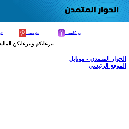
بودكاست
بنترست
تي
تبرعاتكم وتبرعاتكن المال
الحوار المتمدن - موبايل
الموقع الرئيسي