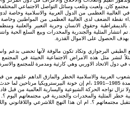
دهور القيم والعادات والاخلاق والاعراف في دول المركز وال
ي مجتمع كان. ولعبت وتلعب وسائل التواصل الاجتماعي المختلفة
ي الغالبية العظمى من الدول العربية والاسلامية وخاصة لدى
وداء نقطة الضعف لدى الغالبية العظمى من المواطنين وخاصة
بالديمقراطية وحقوق الانسان وحرية التعبير والعلنية ومن
نتشار المثلية والجندرية والمخدرات وبيع السلع الحية وانتشار
 بهدف الحصول على الاموال القذرة.
طبقي البرجوازي وتكاد تكون مالوفة لآنها تحضى بدعم واسناد
اً لنشر مثل هذه الامراض الاجتماعية الخبيثة في المجتمع 
 في دول الاتحاد الاوربي وهي كارثية ومدمرة للمجتمع والاسرة
 العربية والاسلامية الخطر والمازق الداهم عليهم من قبل
الشيوعية واليسارية العالمية من ما حدث للاتحاد السوفيتي للمدة 1985--1991 ،
لا تزال تواجه الحركة الشيوعية واليسارية العالمية من قبل قاد
عون التفكير في مستقبل مجتمعاتهم ؟. ام ان هذا النهج اللاشرعي والل