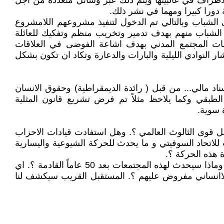
اطراف في غالبيتها ويتم ذلك عبر وسائل متعددة من اجل
 دورا كبيرا ومهما في نشر ذلك.
 الشباب وبالتالي تم الدخول لتنفيذ مشروعهم اللامشروع
 الشباب منهم بهدف تدمير وتخريب منظم وتفكيك للعائلة
ظمات المجتمع المدني بهدف اشاعة الفوضى في العلاقات
 النوادي الليلية والبارات والدعارة وتكاد ان تكون بشكل
 مالي... من قبل ( رائدة الديمقراطية) وحقوق الانسان
الطبقي وكما يلاحظ مثلاً تم فرض تشريع قانون المثلية
 سوية.
 قوى الثالوث العالمي ؟. وهل استفادت قيادات الاحزاب
ام إن خونة البيرسترويكيا مرتاحين لما حدث للاتحاد السوفيتي و ما يحدث للحركة الشيوعية واليسارية
ة هذه الحركة ؟.
وهل ادركت وتدرك اليوم القيادات السياسية للاحزاب الإسلامية خطر المثلية والمخدرات والجندرية في مجتمعاتهم اليوم ؟. وماذا سيحدث لهذه المجتمعات بعد 50 عاماً القادمة ؟. اي
اقانوني واللاانساني مفروض عليهم ؟. المستقبل القريب سيكشف لنا