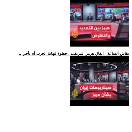
.. نقاش الساعة - اتفاق هرمز المرتقب.. خطوة لنهاية الحرب أم تأجي