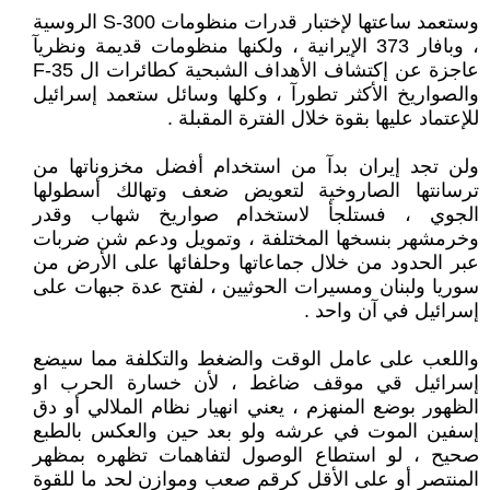
وستعمد ساعتها لإختبار قدرات منظومات S-300 الروسية
، وبافار 373 الإيرانية ، ولكنها منظومات قديمة ونظريآ
عاجزة عن إكتشاف الأهداف الشبحية كطائرات ال F-35
والصواريخ الأكثر تطورآ ، وكلها وسائل ستعمد إسرائيل
للإعتماد عليها بقوة خلال الفترة المقبلة .
ولن تجد إيران بدآ من استخدام أفضل مخزوناتها من
ترسانتها الصاروخية لتعويض ضعف وتهالك أسطولها
الجوي ، فستلجأ لاستخدام صواريخ شهاب وقدر
وخرمشهر بنسخها المختلفة ، وتمويل ودعم شن ضربات
عبر الحدود من خلال جماعاتها وحلفائها على الأرض من
سوريا ولبنان ومسيرات الحوثيين ، لفتح عدة جبهات على
إسرائيل في آن واحد .
واللعب على عامل الوقت والضغط والتكلفة مما سيضع
إسرائيل قي موقف ضاغط ، لأن خسارة الحرب او
الظهور بوضع المنهزم ، يعني انهيار نظام الملالي أو دق
إسفين الموت في عرشه ولو بعد حين والعكس بالطبع
صحيح ، لو استطاع الوصول لتفاهمات تظهره بمظهر
المنتصر أو على الأقل كرقم صعب وموازن لحد ما للقوة