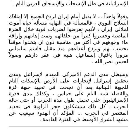
الإسرائيلية في ظل الإنسحاب والإنسحاق العربي التام .
وقولآ واحدآ ... لا بديل أمام إيران لردع الجميع إلا إمتلاك
السلاح النووي ، فالمسألة في النهاية مسألة حياة أموت
لملالي إيران ، لأنهم تعرضوا لضربات قوية خلال الفترة
الماضية وخسروا كثيرآ من حلفائهم وتمت إهانتهم وإراقة
ماء وجوههم في أكثر من مناسبة دون ان يتخذوا موقفآ
يحسب لهم ويردع أعداءهم منذ مقتل قاسم سليماني
مرورآ باغتيال إسماعيل هنية في عقر دارهم وصولآ
لحسن نصر الله .
وسيظل مدى الدعم الاميركي المقدم لإسرائيل ومدى
تحقيق إسرائيل لإنجازات على الأرض بالإسكات التام
للجبهة اللبنانية بعد أن نجحت في تحييد جبهة غزة
والقضاء شبه التام على حماس ، وكذلك مدى قدرة
الإسرائيليون على تحمل طول مدة الحرب أو حتى حالة
الحرب ، كل ذلك سيشكلون حجر الزاوية في تحديد
المنتصر في الحرب ... المؤكد أن الهدوء سيغيب عن
مشهد الشرق الأوسط في الفترة القادمة .