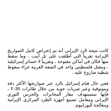
كانت نتيجة الرد الإيراني أنه تم إعتراض كامل الصواريخ
الإيرانية تقريبآ التي أطلقت على تل أبيب ، وما سقط
منها فكان في أماكن مفتوحة ، وتقريبآ لا خسائر إسرائيلية
، ومقتل فلسطيني واحد في الضفة الغربية جراء سقوط
شظية صاروخ عليه .
ففي حال قيام إسرائيل بالرد عبر صواريخها الأكثر دقة
وموثوقية وعبر ضربات جوية من خلال طائرات F-35 ،
فإنها ستستهدف مقار المخابرات والحرس الثوري
الإيراني ومعامل تصنيع أجهزة الطرد المركزي الإيرانية
ومعالجة اليورانيوم .