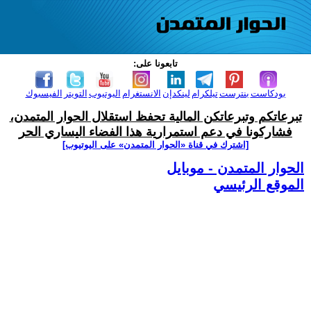
تابعونا على:
بودكاست
بنترست
تيلكرام
لينكدإن
الانستغرام
اليوتيوب
التويتر
الفيسبوك
تبرعاتكم وتبرعاتكن المالية تحفظ استقلال الحوار المتمدن،
فشاركونا في دعم استمرارية هذا الفضاء اليساري الحر
[اشترك في قناة ‫«الحوار المتمدن» على اليوتيوب]
الحوار المتمدن - موبايل
الموقع الرئيسي