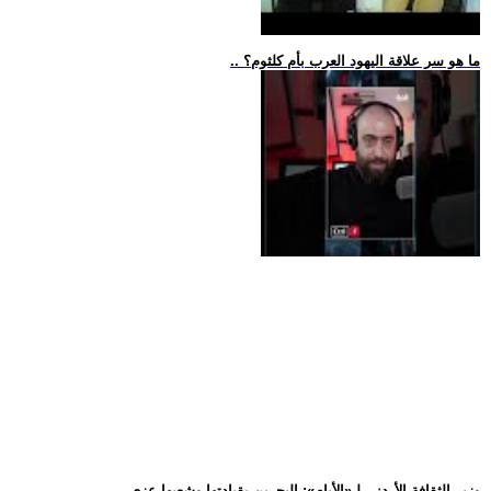
.. ما هو سر علاقة اليهود العرب بأم كلثوم؟
.. وزير الثقافة الأردني لـ«الأيام»: البحرين بقيادتها وشعبها عزي