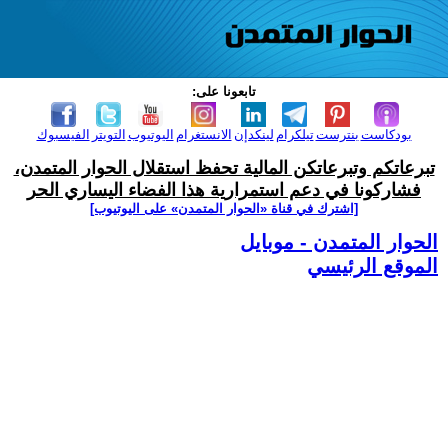
تابعونا على:
بودكاست
بنترست
تيلكرام
لينكدإن
الانستغرام
اليوتيوب
التويتر
الفيسبوك
تبرعاتكم وتبرعاتكن المالية تحفظ استقلال الحوار المتمدن،
فشاركونا في دعم استمرارية هذا الفضاء اليساري الحر
[اشترك في قناة ‫«الحوار المتمدن» على اليوتيوب]
الحوار المتمدن - موبايل
الموقع الرئيسي