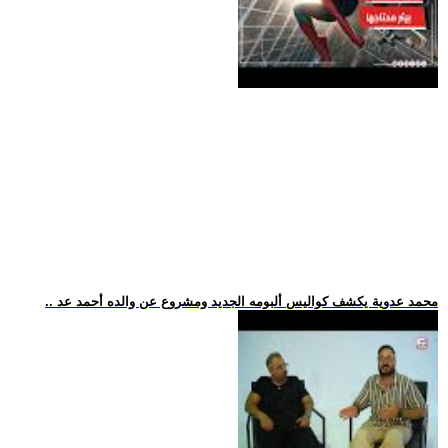
.. محمد عدوية يكشف كواليس ألبومه الجديد ومشروع عن والده أحمد عد