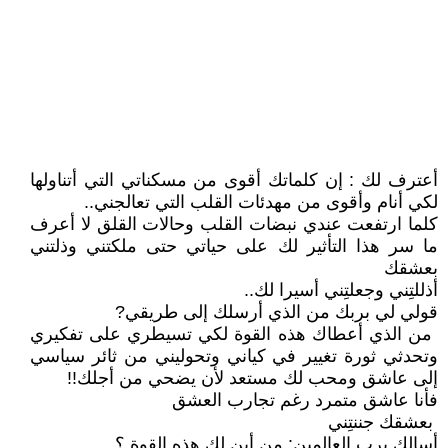
‏أعترف لك : إن كلماتك أقوى من مسكناتي التي أتناولها
لكي أنام وأقوى من مهدئات القلب التي تعالجني..
‏كلما ارتفعت عندي نبضات القلب وحالات القلق لا أعرف
ما سر هذا التأثير لك على حياتي حتى ملكتني وذلتني
بعشقك
‏أذللتِني وجعلتِني أسيرا لك..
‏قولي لي بربك من الذي أرسلك إلى طريقي?
‏ من الذي أعطاك هذه القوة لكي تسيطري على تفكيري
وتحدثي ثورة تغيير في كياني وتحوليني من ثائر سياسي
إلى عاشق ومحب لك مستعد لأن يضحي من أجلك!!
‏فأنا عاشق متمرد رغم تجارب العشق
‏ بعشقك جننتِني
‏أسالك برب العالمين: من أين لك هذه القوة ؟