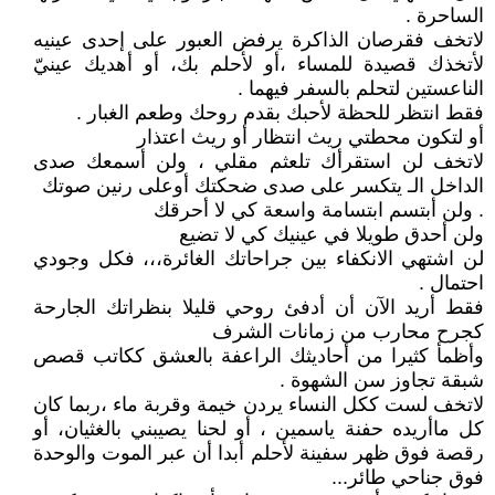
الساحرة .
لاتخف فقرصان الذاكرة يرفض العبور على إحدى عينيه
لأتخذك قصيدة للمساء ،أو لأحلم بك، أو أهديك عينيّ
الناعستين لتحلم بالسفر فيهما .
فقط انتظر للحظة لأحبك بقدم روحك وطعم الغبار .
أو لتكون محطتي ريث انتظار أو ريث اعتذار
لاتخف لن استقرأك تلعثم مقلي ، ولن أسمعك صدى
الداخل الـ يتكسر على صدى ضحكتك أوعلى رنين صوتك
. ولن أبتسم ابتسامة واسعة كي لا أحرقك
ولن أحدق طويلا في عينيك كي لا تضيع
لن اشتهي الانكفاء بين جراحاتك الغائرة،،، فكل وجودي
احتمال .
فقط أريد الآن أن أدفئ روحي قليلا بنظراتك الجارحة
كجرح محارب من زمانات الشرف
وأظمأ كثيرا من أحاديثك الراعفة بالعشق ككاتب قصص
شبقة تجاوز سن الشهوة .
لاتخف لست ككل النساء يردن خيمة وقربة ماء ،ربما كان
كل ماأريده حفنة ياسمين ، أو لحنا يصيبني بالغثيان، أو
رقصة فوق ظهر سفينة لأحلم أبدا أن عبر الموت والوحدة
فوق جناحي طائر...