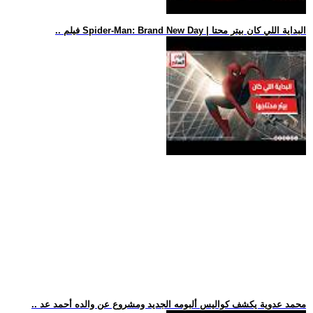
.. فيلم Spider-Man: Brand New Day | البداية اللي كان بيتر محتا
.. محمد عدوية يكشف كواليس ألبومه الجديد ومشروع عن والده أحمد عد