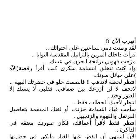
أتهرب الآن ؟!
لقد وطنت دمي لساعتين على احتوائك ..
قرأت داخلك المزين بالتراتيل المقدسة النوايا ..
مزجت قهوتي برائحة الحزن في عينيك ...
وإذ كنتَ تتخلق ابتسامة سكرى كنت أقرأ رقصة(الآه
)على حبائل صوتك.
انتظر لحظة لاتذهب !! فالصمت حلو في حضرتك البهية ..
لاتخف لا لن أزرعك بين ضفافي، فقلبي لا يستلذ إلا
العبور وحيد..
انتظر لأحبك للحظات فقط ..
سأحب فيك ابتسامة حزنك، أو لغتك المفعمة بتفاصيل
القرنفل والقهوة والزنجبيل .
انتظر فقط لأقرأ أعماقك، فكأن صورتك معتقة في
الذاكرة ..
الآن أشتهي أن انفض عنها الغبار وأبكي في حضرتها