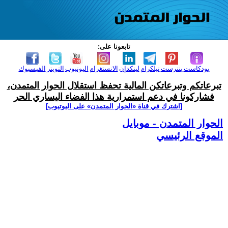
تابعونا على:
بودكاست
بنترست
تيلكرام
لينكدإن
الانستغرام
اليوتيوب
التويتر
الفيسبوك
تبرعاتكم وتبرعاتكن المالية تحفظ استقلال الحوار المتمدن،
فشاركونا في دعم استمرارية هذا الفضاء اليساري الحر
[اشترك في قناة ‫«الحوار المتمدن» على اليوتيوب]
الحوار المتمدن - موبايل
الموقع الرئيسي