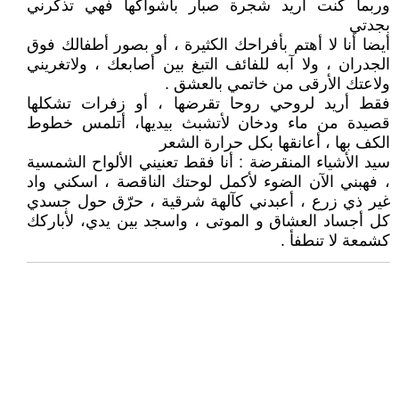
وربما كنت أريد شجرة صبار بأشواكها فهي تذكرني
بجدتي
أيضا أنا لا أهتم بأفراحك الكثيرة ، أو بصور أطفالك فوق
الجدران ، ولا آبه للفائف التبغ بين أصابعك ، ولاتغريني
ولاعتك الأرقى من خاتمي بالعشق .
فقط أريد لروحي روحا تقرضها ، أو زفرات تشكلها
قصيدة من ماء ودخان لأتشبث بيديها، أتلمس خطوط
الكف بها ، أعانقها بكل حرارة الشعر
سيد الأشياء المنقرضة : أنا فقط تعنيني الألواح الشمسية
، فهبني الآن الضوء لأكمل لوحتك الناقصة ، اسكني واد
غير ذي زرع ، أعبدني كآلهة شرقية ، حرّق حول جسدي
كل أجساد العشاق و الموتى ، واسجد بين يدي، لأباركك
كشمعة لا تنطفأ .