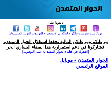
تابعونا على:
بودكاست
بنترست
تيلكرام
لينكدإن
الانستغرام
اليوتيوب
التويتر
الفيسبوك
تبرعاتكم وتبرعاتكن المالية تحفظ استقلال الحوار المتمدن،
فشاركونا في دعم استمرارية هذا الفضاء اليساري الحر
[اشترك في قناة ‫«الحوار المتمدن» على اليوتيوب]
الحوار المتمدن - موبايل
الموقع الرئيسي