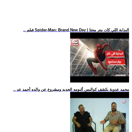
.. فيلم Spider-Man: Brand New Day | البداية اللي كان بيتر محتا
.. محمد عدوية يكشف كواليس ألبومه الجديد ومشروع عن والده أحمد عد