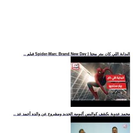
.. فيلم Spider-Man: Brand New Day | البداية اللي كان بيتر محتا
.. محمد عدوية يكشف كواليس ألبومه الجديد ومشروع عن والده أحمد عد