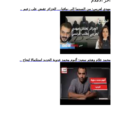
اخر الافلام
.. مهدي لعريبي: من السينما إلى -مافيا-... الجزائر تقبض على زعيم
.. محمد علام وهيثم سعيد: ألبوم محمد عدوية الجديد استكمالا لنجاح