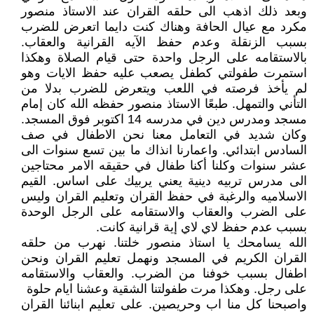
وبعد ذلك اذهب الى حلقه القران عند الاستاذ منصور
مكرد مع عيال الحافة وهناك كنت دايما اتعرض للضرب
بسبب الزنقلة وعدم حفظ الآيه القرانية والعقاب.
بالاستقامه على الرجل واحدة حتى قيام الصلاة وهكذا
استمرت طفولتي كطفل يصعب عليه حفظ الايات وهو
لم يأخذ فرصته في اللعب ويتعرض للضرب بدلا من
التأني والتمهل. طبعًا الاستاذ منصور حفظه الله كان إمام
مسجد ومدرس دين في مدرسه 14 اكتوبر فوق المسجد.
وكان شديد في التعامل معنا نحن الاطفال في صف
السادس ابتدائي. واعمارنا انذاك ما بين تسع سنوات الى
عشر سنوات وكلنا أكنا طفال في حقيقه الامر محتاجين
الى مدرس تربيه دينية يعني يربيك على اساس. القيم
الاسلاميه والرغبة في حفظ القران وتعليم القران وليس
على الضرب والعقاب والاستقامه على الرجل الوحدة
بسبب عدم حفظ لاي لاي إية قرانية كانت.
‏الله يسامحك يا استاذ منصور خلتنا. نهرب من حلقه
القران الكريم في المسجد ونهمل تعليم القران ونحن
اطفال بسبب خوفنا من الضرب. والعقاب والاستقامه
على رجل. وهكذا مرت طفولتنا الشقية وعشنا ايام حلوة
‏واصبحنا كل منا اب وحريصين. على تعليم ابنائنا القران