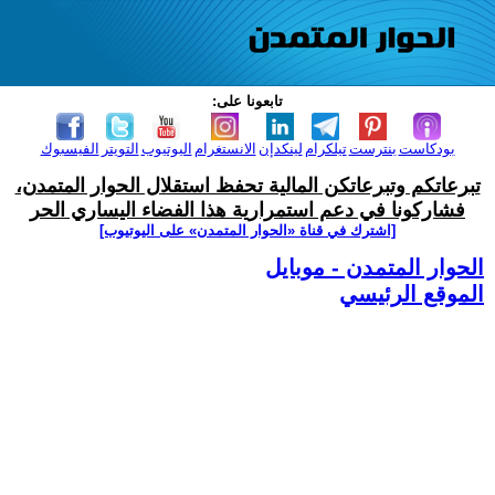
تابعونا على:
بودكاست
بنترست
تيلكرام
لينكدإن
الانستغرام
اليوتيوب
التويتر
الفيسبوك
تبرعاتكم وتبرعاتكن المالية تحفظ استقلال الحوار المتمدن،
فشاركونا في دعم استمرارية هذا الفضاء اليساري الحر
[اشترك في قناة ‫«الحوار المتمدن» على اليوتيوب]
الحوار المتمدن - موبايل
الموقع الرئيسي