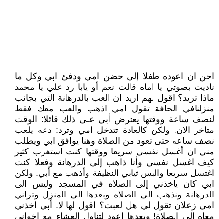
احن ان اعوده طفلا إلى حضن امي ودفئ ابي وكل ما
ناديت بصوتي يا اماه قالت نعم أو يابا رد علي يا محمد
ماذا تريد؟ اقول لهم اريد ان العب بالدرهانة التي بجانب
منزلنافي الحافة تقول امي اذهب والعب معك فقط
لنصف ساعة ووقتها يعترض أبي على ذلك قائلا: الوقت
متاخر الان. ولكن كالعادة تتدخل امي وترد: دعه يلعب
نصف ساعه حتى تعود من الصلاة وهنا يوافق ابي ويطلب
مني ان أغسل نفسي سريعا ووقتها كنت استغرب كثير
كيف اغسل نفسي وأنا ذاهب إلى الدرهانة وفعلا كنت
اغتسل سريعا والبس ثيابي النظيفة وأذهب مع أبي. ولكن
ابي كان ياخذني إلى الصلاه في المسجد وليس الى
الدرهانة ونذهب الى الصلاه وبعدها الى المنزل وتراني
امي زعلان تقول لي هل لعبت؟ اقول لها لا. أبي اخذني
معاه الى الصلاة! وبعدها اعود لتناول العشاء مع اخواني