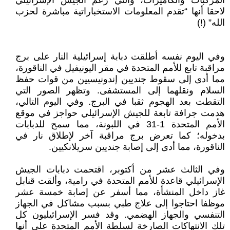
المركبات والكاميرات، والتي زعم الجيش الإسرائيلي
لاحقا أنها “تقدم المعلومات الاستخباراتية مباشرة لحزب
الله” (!)
وفي اليوم نفسه أطلقت دبابة إسرائيلية النار على برج
مراقبة تابع للأمم المتحدة في مقر اليونيفيل في الناقورة،
مما أدى إلى سقوط جنديين إندونيسيين من قوات حفظ
السلام ونقلهما إلى المستشفى. وتظهر الصور التي
التقطت بعد الهجوم ثقبا في البرج. وفي اليوم التالي،
هدمت جرافة تابعة للجيش الإسرائيلي حواجز في موقع
الأمم المتحدة 1-31 في اللبونة، مما سمح للدبابات
بدخوله؛ كما تعرض برج مراقبة آخر لإطلاق نار في
الناقورة، مما أدى إلى إصابة جنديين سريلانكيين.
وفي الثالث عشر من أكتوبر، اقتحمت دبابات الجيش
الإسرائيلي قاعدة للأمم المتحدة في رامية، وألقت قنابل
غاز داخل المنشأة، مما أسفر عن إصابة خمسة عشر
موظفا احتاجوا إلى علاج طبي بسبب مشاكل في الجهاز
التنفسي والجهاز الهضمي. وقد فسر الإسرائيليون كل
تلك الانتهاكات الصارخة لسلطة الأمم المتحدة على أنها