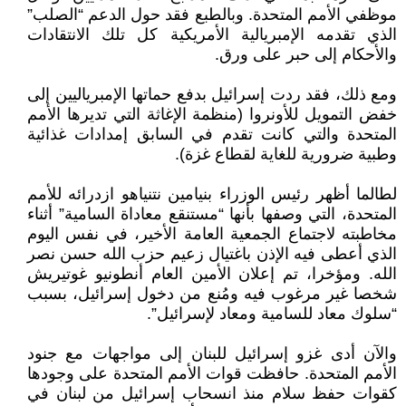
موظفي الأمم المتحدة. وبالطبع فقد حول الدعم “الصلب”
الذي تقدمه الإمبريالية الأمريكية كل تلك الانتقادات
والأحكام إلى حبر على ورق.
ومع ذلك، فقد ردت إسرائيل بدفع حماتها الإمبرياليين إلى
خفض التمويل للأونروا (منظمة الإغاثة التي تديرها الأمم
المتحدة والتي كانت تقدم في السابق إمدادات غذائية
وطبية ضرورية للغاية لقطاع غزة).
لطالما أظهر رئيس الوزراء بنيامين نتنياهو ازدرائه للأمم
المتحدة، التي وصفها بأنها “مستنقع معاداة السامية” أثناء
مخاطبته لاجتماع الجمعية العامة الأخير، في نفس اليوم
الذي أعطى فيه الإذن باغتيال زعيم حزب الله حسن نصر
الله. ومؤخرا، تم إعلان الأمين العام أنطونيو غوتيريش
شخصا غير مرغوب فيه ومُنع من دخول إسرائيل، بسبب
“سلوك معاد للسامية ومعاد لإسرائيل”.
والآن أدى غزو إسرائيل للبنان إلى مواجهات مع جنود
الأمم المتحدة. حافظت قوات الأمم المتحدة على وجودها
كقوات حفظ سلام منذ انسحاب إسرائيل من لبنان في