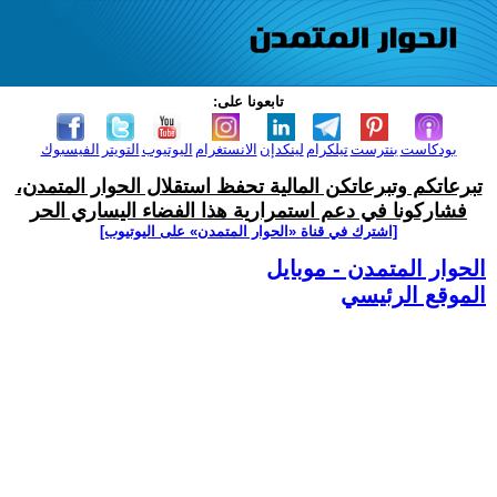
تابعونا على:
بودكاست
بنترست
تيلكرام
لينكدإن
الانستغرام
اليوتيوب
التويتر
الفيسبوك
تبرعاتكم وتبرعاتكن المالية تحفظ استقلال الحوار المتمدن،
فشاركونا في دعم استمرارية هذا الفضاء اليساري الحر
[اشترك في قناة ‫«الحوار المتمدن» على اليوتيوب]
الحوار المتمدن - موبايل
الموقع الرئيسي