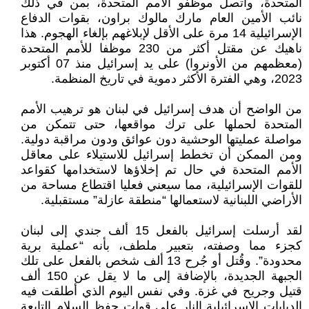
المتحدة، واتصل موظفو الأمم المتحدة، بمن في ذلك
نائب الأمين العام مارك مالوك براون، بقوات الدفاع
الإسرائيلية 14 مرة على الأقل لإبلاغهم بإلغاء الهجوم. هذا
ناهيك عن مقتل أكثر من 230 موظفا للأمم المتحدة
(معظمهم من الأونروا) على يد إسرائيل منذ 07 أكتوبر
2023، وهي الفترة الأكثر دموية في تاريخ المنظمة.
من الواضح أن هدف إسرائيل في لبنان هو ترهيب الأمم
المتحدة لحملها على ترك مواقعها، حتى تتمكن من
مواصلة عمليتها الوحشية دون عوائق ودون مراقبة دولية.
ومن الممكن أن تخطط إسرائيل للاستيلاء على معاقل
الأمم المتحدة في حال تم إخلاؤها لاستخدامها كقواعد
للقوات الإسرائيلية، مما سيعني فعليا اقتطاع مساحة من
الأراضي اللبنانية لاستعمالها “منطقة عازلة” مستقبلية.
لقد أرسلت إسرائيل بالفعل 15 ألف جندي إلى لبنان
كجزء مما وصفته، بتعبير ملطف، بأنه “عملية برية
محدودة”. وقُتل أو جُرح 13 ألف شخص بالفعل على تلك
الجبهة الجديدة، بالإضافة إلى ما لا يقل عن 150 ألف
قتيل وجريح في غزة. وفي نفس اليوم الذي أطلقت فيه
الدبابات الإسرائيلية النار على قوات حفظ السلام التابعة