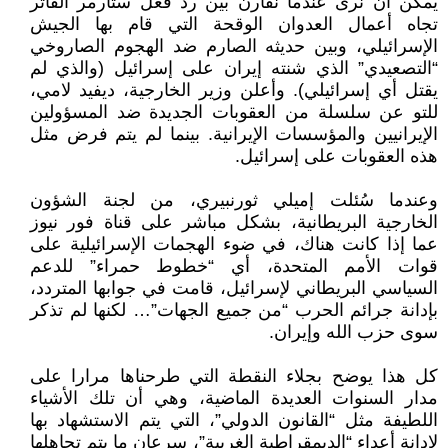
يمكن أن نرى عندما نقارن بين رد فعل ستارمر الفاتر
تجاه أعمال العدوان الوقحة التي قام بها الجيش
الإسرائيلي، وبين حديثه الصارم ضد الهجوم الصاروخي
“التصعيدي” الذي شنته إيران على إسرائيل (والذي لم
يقتل أي إسرائيلي). وأعلن وزير الخارجية، ديفيد لامي،
للتو عن سلسلة من العقوبات الجديدة ضد المسؤولين
الإيرانيين والمؤسسات الإيرانية. بينما لم يتم فرض مثل
هذه العقوبات على إسرائيل.
وعندما سُئلت إميلي ثورنبيري، من لجنة الشؤون
الخارجية البريطانية، بشكل مباشر على قناة فور نيوز
عما إذا كانت هناك، في ضوء الهجمات الإسرائيلية على
قوات الأمم المتحدة، أي “خطوط حمراء” للدعم
السياسي البريطاني لإسرائيل، قامت في جوابها المتردد،
بإدانة جرائم الحرب “من جميع الجهات”… لكنها لم تذكر
سوى حزب الله وإيران.
كل هذا يوضح بجلاء النقطة التي طرحناها مرارا على
مدار السنوات العديدة الماضية، وهي أن تلك الأشياء
اللطيفة مثل “القانون الدولي”، التي يتم الاستشهاد بها
لإدانة أعداء “الديمقراطية الغربية”، سرعان ما يتم تجاهلها