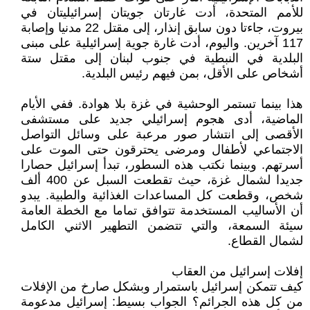
للأمم المتحدة، أدت غارتان جويتان إسرائيليتان في
بيروت، جاءتا دون سابق إنذار، إلى مقتل 22 مدنيا وإصابة
117 آخرين. واليوم، أدت غارة جوية إسرائيلية على مبنى
البلدية في النبطية في جنوب لبنان إلى مقتل ستة
أشخاص على الأقل، بمن فيهم رئيس البلدية.
هذا بينما تستمر الوحشية في غزة بلا هوادة. ففي الأيام
الماضية، أدى هجوم إسرائيلي جديد على مستشفى
الأقصى إلى انتشار صور مرعبة على وسائل التواصل
الاجتماعي لأطفال ومرضى يحترقون حتى الموت على
أسرتهم. وبينما نكتب هذه السطور، تبدأ إسرائيل حصارا
جديدا لشمال غزة، حيث تقطعت السبل عن 400 ألف
شخص، وقطعت كل المساعدات الغذائية والطبية. يبدو
أن الأساليب المستخدمة تتوافق تماما مع الخطة العامة
سيئة السمعة، والتي تتضمن التطهير الاثني الكامل
لشمال القطاع.
إفلات إسرائيل من العقاب
كيف تتمكن إسرائيل باستمرار وبشكل صارخ من الإفلات
من كل هذه الجرائم؟ الجواب بسيط: إسرائيل مدعومة