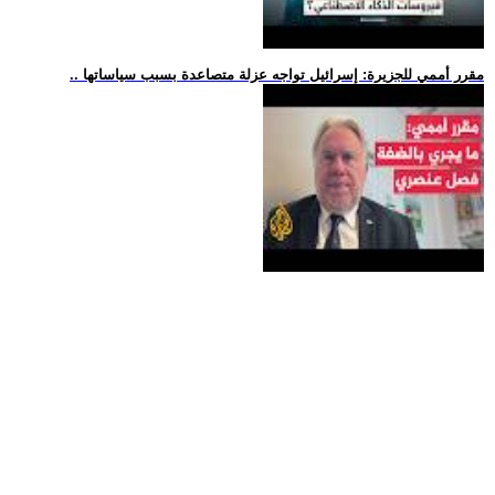
.. مقرر أممي للجزيرة: إسرائيل تواجه عزلة متصاعدة بسبب سياساتها