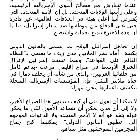
عندما تتعارض مع مصالح القوى الإمبريالية الرئيسية،
وعلى رأسها الولايات المتحدة. بل إن الأمم المتحدة، التي
يُفترض أنها أعلى هيئة في العلاقات العالمية، غير قادرة
حتى على الدفاع عن موظفيها ضد سعار إسرائيل، طالما
أن هذه الأخيرة تتمتع بحماية واشنطن.
إن تجاهل إسرائيل الوقح لما يسمى بالقانون الدولي
يكشف أمام نظر الملايين مدى زيف ما يسمى بـ”النظام
القائم على القواعد”. وبينما تستعد إسرائيل لإغراق
الشرق الأوسط في صراع إقليمي مرعب -بدعم كامل
من حلفائها الغربيين- والذي من شأنه أن يخلف دمارا في
حياة ملايير البشر، فإن المؤسسات الإمبريالية المبجلة
تتكشف باعتبارها مجرد مهزلة.
لا يمكننا أن نقول متى أو كيف سينتهي هذا الصراع الأخير،
ولا إلى أي مدى يمكن أن تتصاعد الأمور. لكن ما يمكن
قوله بثقة هو أنه لا الأمم المتحدة ولا الدعوات الموجهة
إلى “تطبيق القانون الدولي”، يمكنهما كبح جماح
المجرمين المتوحشين مثل نتنياهو.