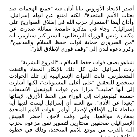
أصدر الاتحاد الأوروبي بيانا أدان فيه “جميع الهجمات ضد
بعثات الأمم المتحدة”، لكنه امتنع عن اتهام إسرائيل،
وأدان أيضا “استمرار حزب الله في إطلاق الصواريخ على
إسرائيل”. وجاء في مذكرة غامضة مماثلة صدرت عن
مكتب رئيس الوزراء البريطاني، السير كير ستارمر، أنه
“من الضروري حماية قوات حفظ السلام والمدنيين”،
وكرر دعوة لندن إلى “وقف فوري لإطلاق النار”.
نتنياهو يصف قوات حفظ السلام بـ “الدروع البشرية”
ردت إسرائيل على كل ذلك بالإنكار المعتاد والتعنت
المتغطرس. قالت القوات الإسرائيلية إن تلك الحوادث
ستخضع للتحقيق “على أعلى المستويات”، لكنها أشارت
إلى أنها “طلبت” مرارا من قوات اليونيفيل الانسحاب
خمسة كيلومترات إلى الوراء من الخط الأزرق، لإبقائها
“بعيدا عن الأذى”. مع العلم أن إسرائيل ليست لديها أية
سلطة على الإطلاق لإصدار أوامر لقوات الأمم المتحدة
بمغادرة مواقعها. وفي وقت لاحق، أحضر الجيش
الإسرائيلي صحفيين مختارين لتصوير نفق مزعوم لحزب
الله بالقرب من موقع للأمم المتحدة، وذلك في خطوة
دعائية مدروسة.