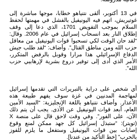
في 13 أكتوبر، ألقى نتنياهو خطابا، موجها مباشرة إلى
غوتيريش، اتهم فيه اليونيفيل بالفشل في مهمتها لحفظ
السلام بموجب التفويض 1701، الذي دعا إلى وقف
إطلاق النار بعد انسحاب إسرائيل في عام 2006. وقال:
“لقد حان الوقت لكي تسحبوا قوات اليونيفيل من معاقل
حزب الله ومن مناطق القتال”. وأضاف: “لقد طلب جيش
الدفاع الإسرائيلي هذا مرارا وقوبل بالرفض المتكرر،
الأمر الذي أدى إلى توفير دروع بشرية لإرهابيي حزب
الله”.
أي شخص على دراية بالتبريرات التي تقدمها إسرائيل
لمهاجمة المدنيين في غزة سوف يفهم طبيعة هذه
الأعذار. وأضاف نتنياهو باللغة الإنجليزية: “السيد الأمين
العام، أبعد قوات اليونيفيل عن الأذى. يجب أن يتم ذلك
الآن، على الفور”. وفي وقت لاحق قال على منصة X
(تويتر): “ستبذل إسرائيل كل جهد ممكن لمنع وقوع
إصابات بين قوات اليونيفيل وستفعل ما يلزم للفوز
بالحرب” [خط التأكيد من عندنا].