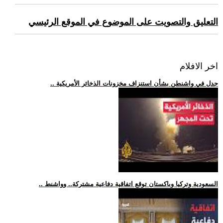
التعليق والتصويت على الموضوع في الموقع الرئيسي
اخر الافلام
.. جدل في واشنطن بشأن استنزاف مخزونات الذخائر الأمريكية
.. السعودية وتركيا وباكستان توقع اتفاقية دفاعية مشتركة.. وواشنط