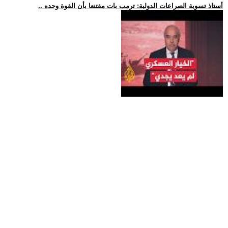
.. أستاذ تسوية الصراعات الدولية: ترمب بات مقتنعا بأن القوة وحده