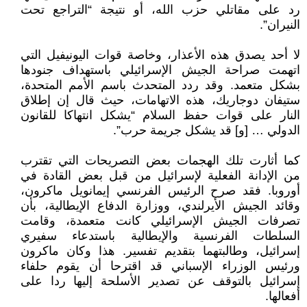
رد على مقاتلي حزب الله، أو نتيجة “التراجع تحت
النيران”.
لا أحد يصدق هذه الأعذار، وخاصة قوات اليونيفيل التي
اتهمت صراحة الجيش الإسرائيلي باستهداف جنودها
بشكل متعمد. وقد ردد المتحدث باسم الأمم المتحدة،
ستيفان دوجاريك، هذه الاتهامات، حيث قال إن إطلاق
النار على قوات حفظ السلام “يشكل انتهاكا للقانون
الدولي … [و] قد يشكل جريمة حرب”.
كما أثارت تلك الهجمات بعض التصريحات التي تقترب
من الإدانة الفعلية لإسرائيل من قبل بعض القادة في
أوروبا. فقد صرح الرئيس الفرنسي إيمانويل ماكرون،
وقائد الجيش الأيرلندي، ووزارة الدفاع الإيطالية، بأن
تصرفات الجيش الإسرائيلي كانت متعمدة، وقامت
السلطات الفرنسية والإيطالية باستدعاء سفيري
إسرائيل، وطالبتهما بتقديم تفسير. هذا وكان ماكرون
ورئيس الوزراء الإسباني قد اقترحا أن يقوم حلفاء
إسرائيل بالتوقف عن تصدير الأسلحة إليها ردا على
أفعالها.