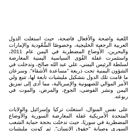
اللعبة واضحة والأفعال فاضحة، حيث استغلت الدول
العربية الرجعية الخليجية، وخصوصًا السُّعُودية والإمارات
والبحرين، الأوضاع المضطربة في اليمن عام 2011،
واستثمرت غفلة القُوَى السياسية اليمنية المعارضة
لسلطة الرئيس اليمني، علي عبد الله صالح، وتدخلت في
الشؤون اليمنية تحت ذريعة "مساعدة الأشقاء". وسرعان
ما قامت تلك الدول بتشكيل مليشيات تابعة لها، تتبع ولي
الأمر الموالي للصهيونية والإمبريالية، مما أدى إلى تمزيق
اليمن ونشر الفوضى، الجوع، والمرض، والموت في
ربوعه.
على نفس المنوال، استغلت تركيا وإسرائيل والولايات
المتحدة الأمريكية غفلة المعارضة السورية والأوضاع
المضطربة في سوريَا، حيث تدخلت بحجة حماية الشعب
السوري وصيانة "حقوق الإنسان". ثم كونت مليشيات