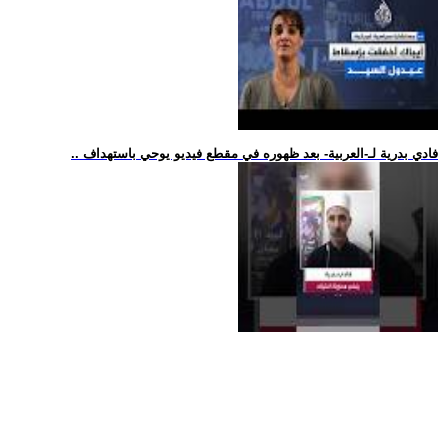
.. فادي بدرية لـ-العربية- بعد ظهوره في مقطع فيديو يوحي باستهداف