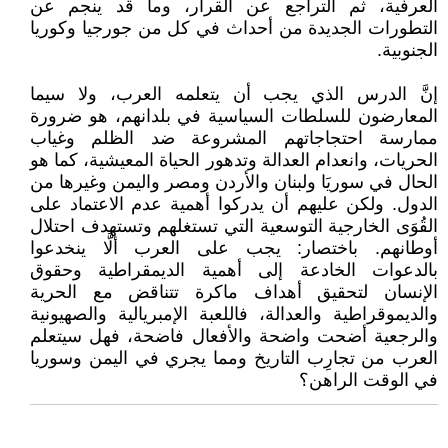
العرفية، ثم التراجع عن القرار، وما قد ينجم عن
التطورات الجديدة من أحداث في كل من جورجيا وكوريا
الجنوبية.
إنَّ الدرس الذي يجب أن يتعلمه العرب، ولا سيما
المعارضون للسلطات السياسية في بلدانهم، هو ضرورة
ممارسة احتجاجاتهم المشروعة ضد الظلم وغياب
الحريات، وانعدام العدالة وتدهور الحياة المعيشية، كما هو
الحال في سوريَا ولبنان والأردن ومصر واليمن وغيرها من
الدول. ولكن عليهم أن يدركوا أهمية عدم الاعتماد على
القُوَى الخارجية التوسعية التي تستغلهم وتستهدف احتلال
أوطانهم. باختصار: يجب على العرب ألَّا ينخدعوا
بالدعوات الخادعة إلى أهمية الديمقراطية وحقوق
الإنسان لتحقيق أهداف ماكرة تتناقض مع الحرية
والديموقراطية والعدالة، فاللعبة الإمبريالية والصهيونية
والرجعية أضحت واضحة والأفعال فاضحة، فهل سيتعلم
العرب من تجارِب التاريخ ومما يجري في اليمن وسوريا
في الوقت الراهن؟