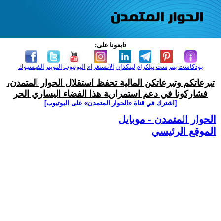
تابعونا على:
بودكاست
بنترست
تيلكرام
لينكدإن
الانستغرام
اليوتيوب
التويتر
الفيسبوك
تبرعاتكم وتبرعاتكن المالية تحفظ استقلال الحوار المتمدن،
فشاركونا في دعم استمرارية هذا الفضاء اليساري الحر
[اشترك في قناة ‫«الحوار المتمدن» على اليوتيوب]
الحوار المتمدن - موبايل
الموقع الرئيسي