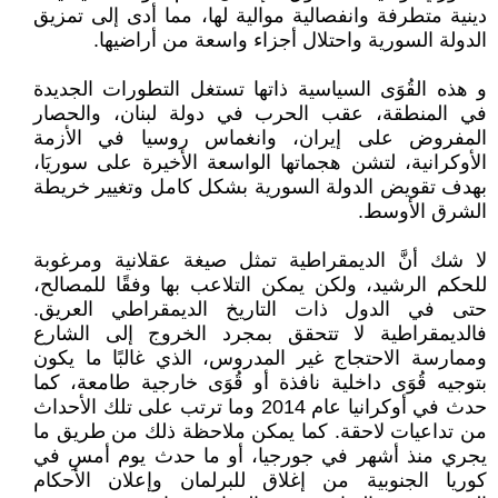
دينية متطرفة وانفصالية موالية لها، مما أدى إلى تمزيق
الدولة السورية واحتلال أجزاء واسعة من أراضيها.
و هذه القُوَى السياسية ذاتها تستغل التطورات الجديدة
في المنطقة، عقب الحرب في دولة لبنان، والحصار
المفروض على إيران، وانغماس روسيا في الأزمة
الأوكرانية، لتشن هجماتها الواسعة الأخيرة على سوريَا،
بهدف تقويض الدولة السورية بشكل كامل وتغيير خريطة
الشرق الأوسط.
لا شك أنَّ الديمقراطية تمثل صيغة عقلانية ومرغوبة
للحكم الرشيد، ولكن يمكن التلاعب بها وفقًا للمصالح،
حتى في الدول ذات التاريخ الديمقراطي العريق.
فالديمقراطية لا تتحقق بمجرد الخروج إلى الشارع
وممارسة الاحتجاج غير المدروس، الذي غالبًا ما يكون
بتوجيه قُوَى داخلية نافذة أو قُوَى خارجية طامعة، كما
حدث في أوكرانيا عام 2014 وما ترتب على تلك الأحداث
من تداعيات لاحقة. كما يمكن ملاحظة ذلك من طريق ما
يجري منذ أشهر في جورجيا، أو ما حدث يوم أمسِ في
كوريا الجنوبية من إغلاق للبرلمان وإعلان الأحكام