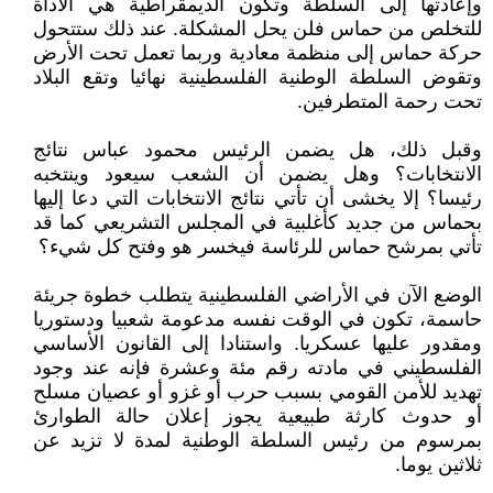
وإعادتها إلى السلطة وتكون الديمقراطية هي الأداة
للتخلص من حماس فلن يحل المشكلة. عند ذلك ستتحول
حركة حماس إلى منظمة معادية وربما تعمل تحت الأرض
وتقوض السلطة الوطنية الفلسطينية نهائيا وتقع البلاد
تحت رحمة المتطرفين.
وقبل ذلك، هل يضمن الرئيس محمود عباس نتائج
الانتخابات؟ وهل يضمن أن الشعب سيعود وينتخبه
رئيسا؟ إلا يخشى أن تأتي نتائج الانتخابات التي دعا إليها
بحماس من جديد كأغلبية في المجلس التشريعي كما قد
تأتي بمرشح حماس للرئاسة فيخسر هو وفتح كل شيء؟
الوضع الآن في الأراضي الفلسطينية يتطلب خطوة جريئة
حاسمة، تكون في الوقت نفسه مدعومة شعبيا ودستوريا
ومقدور عليها عسكريا. واستنادا إلى القانون الأساسي
الفلسطيني في مادته رقم مئة وعشرة فإنه عند وجود
تهديد للأمن القومي بسبب حرب أو غزو أو عصيان مسلح
أو حدوث كارثة طبيعية يجوز إعلان حالة الطوارئ
بمرسوم من رئيس السلطة الوطنية لمدة لا تزيد عن
ثلاثين يوما.