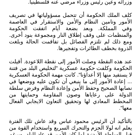
وزرائه وعين رئيس وزراء مرضي عنه فلسطينيا.
كلف الملك الحكومة أن تتحمل مسؤولياتها في تصريف
الأمور وتامين النظام والأمن والاستقرار في العاصمة
وفي المملكة. وبعد بضعة أيام اتفقت الحكومة
والمنظمات على وقف إطلاق النار ومجموعة بنود أخرى.
ومع ذلك لم تلتزم الفصائل بل تفاقمت الحالة وبلغت
الذروة بخطف الطائرات وتفجيرها.
عند هذه النقطة وصلت الأمور إلى نقطة اللاعودة. أقيلت
الحكومة وكلفت حكومة عسكرية "لتخليص البلد من فتنة
لا يستفيد منها إلا أعداؤنا". كانت مهمة الحكومة العسكرية
... إعادة الأمور إلى ما ينبغي أن تكون عليه ووضعها في
نصابها الصحيح وحفظ الأمن وإعادة النظام وفرض سلطة
الدولة على رعاياها وصون المقاومة وحمايتها من
المخطط المعادي لها وتحقيق التعاون الايجابي الفعال
معها".
بالتأكيد أن الرئيس محمود عباس وقد عاش تلك الفترة
يعلم انه لولا الحزم والتحرك السريع واستخدام القوة من
قبل السلطة الأردنية لما كان الأمن قد عاد للبلد. وبرغم