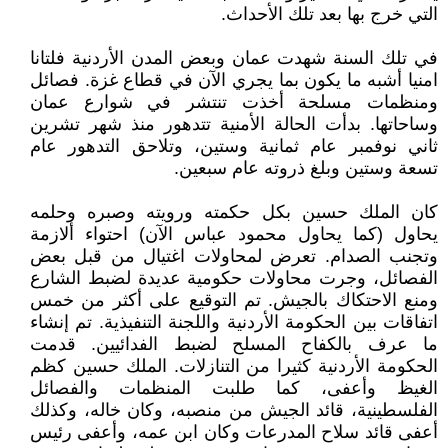
التي خرج بها بعد تلك الأحداث.
في تلك السنة شهدت عمان وبعض المدن الأردنية فلتانا
امنيا أشبه ما يكون بما يجري الآن في قطاع غزة. فصائل
ومنظمات مسلحة أخذت تنتشر في شوارع عمان
وساحاتها. بدأت الحالة الأمنية تتدهور منذ شهر تشرين
ثاني نوفمبر عام ثمانية وستين، وتلاحق التدهور عام
تسعة وستين وبلغ ذروته عام سبعين.
كان الملك حسين بكل حكمته ورويته وصبره وحلمه
يحاول (كما يحاول محمود عباس الآن) احتواء ألازمة
وتجنب الصدام. تعرض لمحاولات اغتيال من قبل بعض
الفصائل، وجرت محاولات حكومية عديدة لضبط الشارع
ومنع الاحتكاك بالجيش. تم التوقيع على أكثر من خمس
اتفاقات بين الحكومة الأردنية واللجنة التنفيذية. تم إنشاء
ما عرف بالكفاح المسلح لضبط الفدائيين. قدمت
الحكومة الأردنية كثيرا من التنازلات. الملك حسين كظم
الغيظ وأعفى، كما طلبت المنظمات والفصائل
الفلسطينية، قائد الجيش من منصبه، وكان خاله، وكذلك
أعفى قائد سلاح المدرعات وكان ابن عمه، وأعفى رئيس