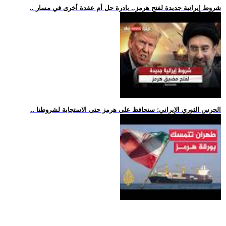
.. شروط إيرانية جديدة لفتح هرمز.. بادرة حل أم عقدة أخرى في مسار
.. الحرس الثوري الإيراني: سنحافظ على هرمز حتى الاستجابة لشروطنا