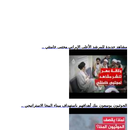
.. مشاهد جديدة للمرشد الأعلى الإيراني مجتبى خامنئي
.. الحوثيون يوسعون بنك أهدافهم باستهداف ميناء المخا الاستراتيجي