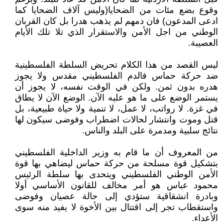
وقوع بضع مئات من الضحايا(وليس آلاف الضحايا كما
ادعى المدعون) فان دمهم لم يذهب هدرا بل كان القربان
الوطني من اجل الأمن والاستقرار الذي تلا تلك الأيام
العصيبة.
ليس القصد من هذا الكلام تحريض السلطة الفلسطينية
ضد حركة حماس فالدم الفلسطيني مقدس ولا يجوز
هدره بدون ثمن. ولكن في الوقت نفسه، لا يجوز أن
يستمر الوضع على ما هو عليه الآن. الوضع الآن لا يطاق
في غزة. لا رواتب، لا عمل، لا تنمية ولا حياة طبيعية، بل
قتل وموت وانتشار لحالات اضطراب وفوضى سيكون لها
نتائج سلبية ومدمرة على البلد والناس.
من المعروف أن ما قام به وزير الداخلية الفلسطيني
بتشكيل قوة مسلحة من حركة حماس ليضاهي بها قوة
الأمن الوطني الفلسطيني ويتحدى بها سلطة الرئيس
محمود عباس هو أمر مخالف للقانون الأساسي أولا
وبادرة انشقاقية ستؤدي إلى حالة عصيان وفوضى
واستقطاب تجر إلى اقتتال بين الأخوة لا يفيد منه سوى
الأعداء.