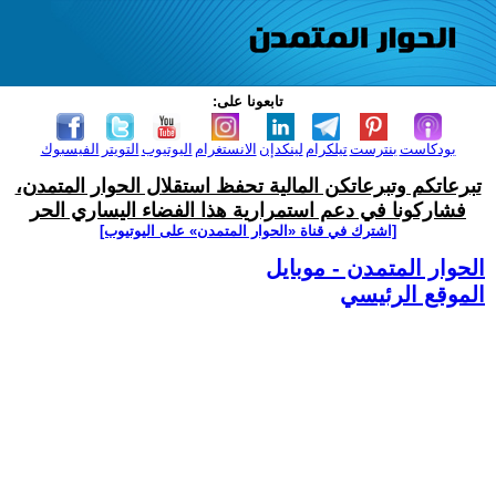
تابعونا على:
بودكاست
بنترست
تيلكرام
لينكدإن
الانستغرام
اليوتيوب
التويتر
الفيسبوك
تبرعاتكم وتبرعاتكن المالية تحفظ استقلال الحوار المتمدن،
فشاركونا في دعم استمرارية هذا الفضاء اليساري الحر
[اشترك في قناة ‫«الحوار المتمدن» على اليوتيوب]
الحوار المتمدن - موبايل
الموقع الرئيسي