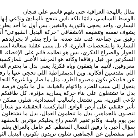
مقال باللهجة العراقية حتى يفهم قاسم علي فنجان
بالوسط السياسي، دائمًا نلكه ناس تتبجح بالمبادئ وتدّعي إ
اليساري، واحد يحچي بالثورية والتغيير، بس أول ما أحد يطرح 
يشوف نفسه وتنظيمه الانشقاقي "حركة البديل الشيوعي" أنه 
رفيق من جماعته كتب نقد ضده، ما راح ينشر لا بجرايدهم ول
اليسارية والشخصيات البارزة، لا، بل يتبنى عقلية متعالية ا
الحوار والصراع الفكري، بس هو نظامه قائم على الإقصاء، ال
السكرتير من قبل رفاقه! وكأنه هو المرشد الأعلى للماركسية ا
معروفين، لأنهم ما يتفقون وياه فكريًا. يعني بدل ما يحترم ا
اللي مقدسين أفكاره. وين الديمقراطية اللي تحچي عنها يا ر
عن قيادتكم يكون مصيره الطرد، مثل ما صار ويا غيره؟ التجار
يتحول إلى سبب للطرد والاتهام بالخيانة، بدل ما يكون فرصة ل
بدل ما تشتغلون على بناء حركة يسارية مؤثرة، كل طاقتكم م
تدّعي الثورية، بس تشتغل بأساليب استبدادية، شلون ممكن ت
تأثير حقيقي على أرض الواقع. الماركسية الحقيقية مو شعارات
تتصلون بالجماهير، بدل ما تنظمون العمال، بدل ما تشتغلون 
بين يوم وليلة، وكأنو تغيير الاسم راح يخليكم مؤثرين بالمشهد
سؤال أخير، يا رفيق النضال المعظم: كم عامل بالعراق يعلم معن
أنتم منفصلين عن الجماهير، شلون تريدون تكونون البديل الثوري