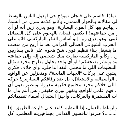
 تمامًا. قاسم علي فنجان نموذج حي لهذول الناس بالوسط
 مقالاته بـالحوار المتمدن، وكأنو كلامه منزل من السما.
اجم بيها كل القوى اليسارية، وهو يدري زين أنه لو أي
فر من جماعتهم! ا يكتفي فنجان بالهجوم على كل الفصائل
 عظمى. وهو يدري زين إنو أساس الفكر الماركسي قائم على
ن الحزب الشيوعي العمالي العراقي بعد ما أزيح من منصب
دل ما ينشغل ببناء تنظيم قوي، شنّ هجوم على ناس يساريين
تخوين ، وكأنو الماركسية صارت ملك شخصي إله وإلى جماعته
 أحمد وينشر بصحفكم؟ لو أي واحد يحاول يطرح مجرد سؤال
التنظيمات اللي ما تتحمل النقد الداخلي، وأي خلاف فكري
عايشين على بركات "الجهات المانحة"، ومنعزلين عن الواقع.
الرأسمالية والاستغلال، بل ضد رفاقكم اليساريين! حركة
 اللي خلاكم مجرد مجاميع فكرية معزولة وتنظير بدون أي
، فهم علمي للواقع، وتغيير ثوري حقيقي. بس أنتم بدل ما
ت المستمرة والعركات، وأخيرًا استبدال أسماء تنظيماتكم
ارتباط بالعمال، إذا التنظيم كاعد على قارعة الطريق، إذا
.........؟ صرتوا تنافسون القذافي بجماهيريته العظمى، كل