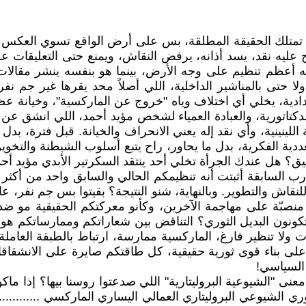
نها تمتلك الحقيقة المطلقة، بس على أرض الواقع تسوي العكس
عليه نقد، يسد أذانه، يرفض النقاش، ويمنع حتى التعليقات على
أعظم تنظيم على وجه الأرض، بينما هو بنفسه ينشر مقالات يه
ا حتى بالمناشير الداخلية، اللي أصلاً محد يقرها غير جم ن
ستبدادية، يخلي أي اختلاف وياه "خروج عن الماركسية"، وخيانة
دكتاتورية، والعبادة العمياء لشخص مؤيد أحمد، اللي انشق ع
للينينية، وأي نقد إله يعني الانحراف والخيانة. قبل فترة، ب
لتعددية الفكرية، بدل ما يحاور، راح يتبع أسلوب الشيطنة وال
فيق؟ هل عندك الجرأة تخلي أحد ينتقد السكرتير الأبدي مؤيد
ب السابقة أثبتت أنه تنظيمكم الحالي والسابق واحد من أكثر 
لنقاش والتطوير. وبالنهاية، شنو النتيجة؟ بقيتوا بس جم نفر، 
نصبّة على مهاجمة الآخرين، وكأنو معركتكم الحقيقية مو ضد 
كونون البديل الثوري؟ التناقض بين شعاراتكم وممارساتكم هو
 ولا تنظير فارغ، الماركسية ممارسة، ارتباط بالطبقة العاملة
على بناء قوى ثورية حقيقية، كل طاقتكم صايرة على الانشقاقا
 السياسي!
ى "الشيوعية البروليتارية" اللي صدعتوا روسنا بيها؟ إذا ماكو 
 الشيوعي البروليتاري العمالي اليساري الماركسي ............