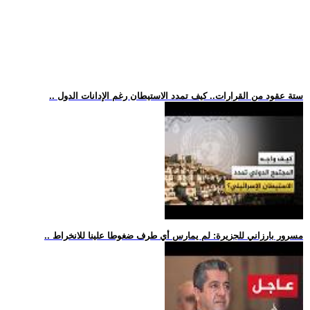
.. ستة عقود من القرارات.. كيف تمدد الاستيطان رغم الإدانات الدول
.. مسرور بارزاني للجزيرة: لم يمارس أي طرف ضغوطا علينا للانخراط