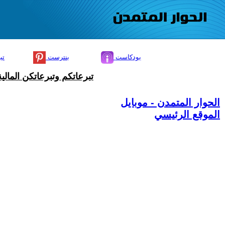
بودكاست
بنترست
تي
تبرعاتكم وتبرعاتكن المال
الحوار المتمدن - موبايل
الموقع الرئيسي