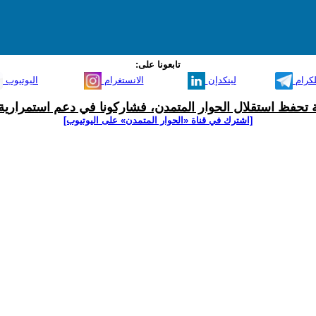
تابعونا على:
لكرام
لينكدإن
الانستغرام
اليوتيوب
ية تحفظ استقلال الحوار المتمدن، فشاركونا في دعم استمرارية 
[اشترك في قناة ‫«الحوار المتمدن» على اليوتيوب]