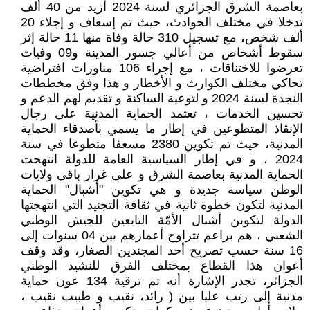
بعاصمة الشرق الجزائري لسنة 2024 أزيد من 40 ألف
تدخلا في مختلف الحوادث، حيث تم إسعاف و إجلاء 20
ألف شخص، مع تسجيل 310 حالة وفاة منها 11 حالة إثر
سقوط أشخاص من أعالي جسور المدينة و09 وفيات
تعرضوا للاختناقات ، مع إجراء 106 مناورات افتراضية
تحاكي مختلف الكوارث و الأخطار و هذا وفق مخططات
النجدة لسنة 2024 و لتوعية الساكنة و تقديم لهم الدعم و
تحسين الخدمات ، تعتمد الحماية المدنية على رجال
الإنقاذ المتطوعين في إطار ما يسمي بأصدقاء الحماية
المدنية، حيث تم تكوين 2380 مسعفا متطوعا في سنة
2024 ، و في إطار السياسية العامة للدولة انتهجت
الحماية المدنية بعاصمة الشرق و على غرار باقي ولايات
الوطن سياسة جديدة و هي تكوين "أشبال" الحماية
المدنية لتكون خطوة ثانية في ثقافة التجنيد التي انتهجتها
الدولة لتكوين أشبال الأمّة التابعين للجيش الوطني
الشعبي ، هم براعم تتراوح أعمارهم بين 04 سنوات إلى
16 سنة حسب تصريح أحد المجندين الصغار، وقد وقف
أعوان هذا القطاع بمختلف الفرق للنشيد الوطني
الجزائر، تجدر الإشارة أنه تم ترقية 134 عون حماية
مدنية إلى رتب عليا بين ( رائد، نقيب و طبيب نقيب ،