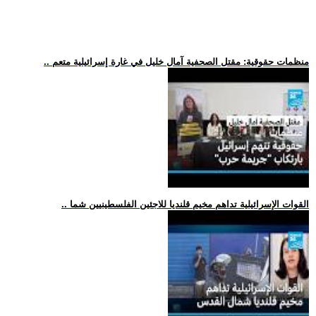
.. منظمات حقوقية: مقتل الصحفية آمال خليل في غارة إسرائيلية متعم
.. القوات الإسرائيلية تداهم مخيم قلنديا للاجئين الفلسطينيين شما