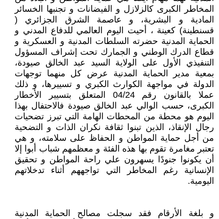
المخاطر الكبرى كالزلازل و الفيضانات و تجنبها الخسائر
المادية و البشرية، و عاصمة الشرق الجزائري (
قسنطينة) كعينة ، أحيت اليوم العالمي للدفاع المدني و
الحماية المدنية حضرته السلطات المدنية و العسكرية و
قطاع الدرك الوطني و الجمارك تحت إشراف المسؤول
التنفيذي الأول على الولاية السيد عبد الخالق صيودة،
بمعية مدير الحماية المدنية عرض كل منهما توجهات
الدولة في مواجهة الكوارث الكبري و تسييرها، و ذلك
عملا بالقانون رقم 04/24 المتعلق بتسيير الأخطار
الكبرى، حسب الوالي عبد الخالق صيودة فالاحتفال بهذا
اليوم هو محطة من المحطات الهامة التي تبرز تضحيات
رجال الإنقاذ، الذين تبنوا ثقافة نكران الذات و التضحية
من أجل حماية المواطن و الحفاظ على سلامته، و هي
تعتبر مغامرة تقوم بها هذه الفئة و معظمهم شباب أبوا إلا
أن يكونوا جنودًا يسهرون علي راحة المواطن و تحقيق
الإنسانية رغم المخاطر التي تواجههم أثناء تدخلاتهم
اليومية.
و بلغة الأرقام فقد سجلت مصالح الحماية المدنية