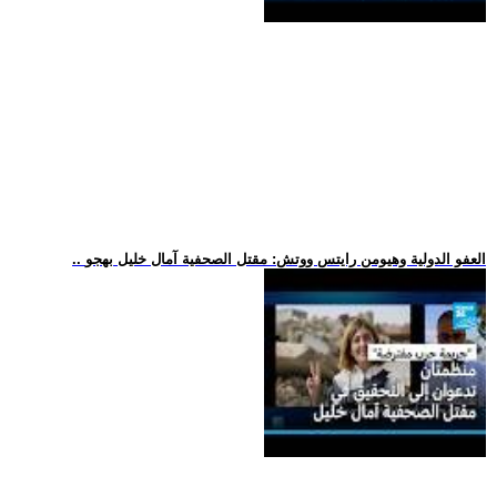
.. العفو الدولية وهيومن رايتس ووتش: مقتل الصحفية آمال خليل بهجو