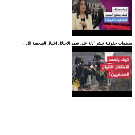
.. منظمات حقوقية تنشر أدلة على تعمد الاحتلال اغتيال الصحفية الل