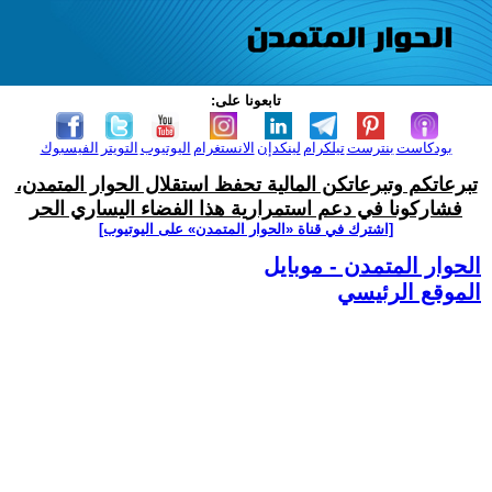
تابعونا على:
بودكاست
بنترست
تيلكرام
لينكدإن
الانستغرام
اليوتيوب
التويتر
الفيسبوك
تبرعاتكم وتبرعاتكن المالية تحفظ استقلال الحوار المتمدن،
فشاركونا في دعم استمرارية هذا الفضاء اليساري الحر
[اشترك في قناة ‫«الحوار المتمدن» على اليوتيوب]
الحوار المتمدن - موبايل
الموقع الرئيسي