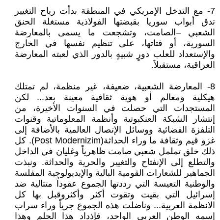
7- مع التدخل الإمريكي في المنطقة بدأت رياح التغيير
تدق أبواب سوريا بقبضتها الفولاذية مستغلة الحنق
الشعبي –الصامت، وتشجعت ما يسمى بالمعارضة
السورية، أو فتاتها، على تنظيم نفسها في الخارج
والإستعداد للعلب دورٍ شبيهٍ بالدور الذي لعبته المعارضة
العراقية، مستقبلاَ.
8- المعارضة الشعبية، ضعيفة، غير منظمة، لم تمتلك
هيكلية ومعالم أو هوية ثقافية معينة بعد... لكن
المستجدات التي حصلت في السنوات الأخيرة، من
إنتشار الشبكة العنكبوتية وأنظمة المعلوماتية وقنوات
التلفزة الفضائية ووسائل الإتصال العالمية بالأضافة إلى
غزو قيم وثقافة ما وراء الحداثة(Post Modernizim). كل
ذلك خلق تململ شعبي صامت ظاهرياً وغليان في الداخل
والتطلع إلى الإنفتاح والتغيير والحرية والحداثة. ونبذت
الجماهير للشعارات القومية البالية والإيديولوجية المفلسة
والوطنية التعيسة التي رددتها الجموع عقوداً متتالية ضد
إسرائيل التي بقيت وتقوت أكثر وأكثروقبل بها كل
الانظمة العربية... وناضلت هذه الجموع جرياً وراء سراب
إسمه الوطن العربي الواحد، فإذداد هذا الحلم وهذا