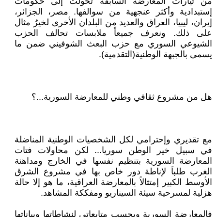
من تيارات المعارضة السابقة تحولت إلى حكومات
إستبدادية وأكثر عنجهية من سوالفها. مصر، الجزائر،
إيران، ليبيا، العراق والعديد من البلدان الأخرى لخيرُ مثال
على ذلك. ونعرف جميعاً ملابسات تحالف الحزب
الشيوعي السوري مع حزب البعث الشوفيني ضمن ما
يسمى بالجبهة الوطنية(التقدمية).
هل من مشروع ثقافي وطني للمعارضة السورية...؟
مع تقديري وإحترامي لكل الشخصيات الوطنية المناضلة
في سبيل خير الوطن سوريا... لكن محاولات فتات
المعارضة السورية بتنظيم نفسها في الخارج ومداهنة
الغرب طلباَ لإناطة دور خاص بها في مشروع الشرق
الأوسط الكبير إمتثالاً بالمعارضة العراقية، ما هو إلا حالة
هزلية لمسرحية سيئة السيناريو ومفككة المشاهد.
فالمعارضة السورية وبحسب متابعاتي لنشاطاتها وبياناتها