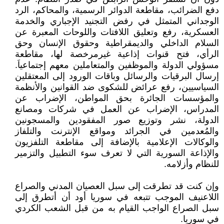
دفع الضرائب، مقاطعة الدوائر الرسمية، والمحاكم، الرد
الوجداني المتمثل في رفض التجنيد الإجباري والخدمة
العسكرية، رفع وتعليق اللافتات واللوحات المعبرة عن
السلام الداخلي والديمقراطية وحقوق الإنسان وحق
الرأي، فتح قنوات إذاعية غيرمرخصة لها، مقاطعة
مسؤولي الدولة والموظفين والمتعاملين معهم إجتماعياَ.
إرسال البرقيات والرسائل وباقات الورود إلى المعتقلين
السياسيين، رفع عرائض للشكوى ضد القوانين والأنظمة
والمؤسسات الجائرة بحق المواطن، الإضراب عن
المدراس، الإضراب عن العمل في شركات ومصانع
الدولة، نشر وتوزيع صور المفقودين والمسجونين
والمُعدمين في الجرائد ومواقع الإنترنت والتلفاز
والوكالات الإعلامية بالإضافة إلى مقاطعة التلفزيون
والإذاعة السورية التي لا تعرف سوء التطبيل والتزمير
للنظام وأزلامه.
وإن كنت قد تطرقت إلى سبل العصيان المدني والصراع
اللاعنيف الموجب تتبعه في سوريا أود أن أتطرق إلى
سبل الصراع الواجب القيام به من قبل الشعب الكردي
في سوريا.