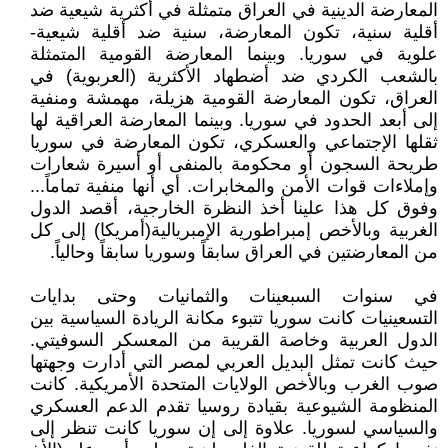
المعارضة الدينية في العراق متمثلة في أكثرية شيعية ضد
أقلية سنية، تكون المعارضة، سنية ضد أقلية شيعية-
علوية في سوريا. وبينما المعارضة القومية المتمثلة
بالشعب الكردي ضد أضطهاد الأكثرية (العربوية) في
العراق، تكون المعارضة القومية هزيلة، مهمشة ومنفية
إلى أبعد الحدود في سوريا. وبينما المعارضة العراقية لها
ثقلها الإجتماعي والعسكري، تكون المعارضة في سوريا
طريحة السجون أو محكومة بالمنفى أو أسيرة شعارات
وإملاءات قوات الأمن والمخابرات. أي أنها منفية تماماً...
وفوق كل هذا علينا أخذ النظرة الخارجية، أقصد الدول
الغربية وبالأخص إمبراطورية الإمبريالية(أمريكا) إلى كل
من المعارضتين في العراق سابقاً وسوريا سابقاً وحالياً.
في سنوات السبعينات والثمانيات وحتى بدايات
التسعينيات كانت سوريا تتبوء مكانة الريادة السياسية بين
الدول العربية وخاصة القريبة من المعسكر السوفيتي.
حيث كانت تمثل البديل العربي لمصر التي أدارت وجهتها
صوب الغرب وبالأخص الولايات المتحدة الأمريكية. كانت
المنظومة الشيوعية بقيادة روسيا تقدم الدعم العسكري
والسياسي لسوريا. علاوة إلى إن سوريا كانت تنظر إلى