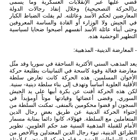
قُضي عليها عبر الإنقلابات العسكرية وما يسمى
بـ(الحركة التصحيحية) وخلال إنفاذ رجالات الدولة
المعارضين لحكم الأسد وعائلته. لم يفلت الضباط الكبار
في الجيش ولا الوزارء أو القادة والساسة المعروفين
وحتى أبناء عائلة الأسد أنفسهم أصبحوا ضحايا لسياسية
التطهير الوحشية هذه.
- المعارضة الدينية- المذهبية:
يعد المذهب السني الأكثرية الساحقة في سوريا وقد مثّل
معارضة فعالة وقوة كاسحة في الثمانينات بطليعة حركة
الأخوان المسلمين. هذه الحركة كانت تعارض سلطة
الأقلية العلوية أساساً وتهدف إلى بناء سلطة دينية- سنية.
لكن هذه الحركة أفنت عن بكرة أبيها على يد الجيش
السوري. وقضى أعضائها وقيادتها موتاً أومؤبداً في
السجون أو قضوا محكومين بالمنفى. تمكنت السلطة من
إحتواء الحركة الدينية عن طريق بعض رجال الدين
المتعاملين مع السلطة. فهؤلاء، كانوا دائماً بمثابة مسمار
الأمام للقنبلة المذهبية السنية ضد حكم العلويين. تطوير
الطرائق الدينية، تبوء رجال الدين المعتدلين وبالأخص من
الكرد للسلطات الدينية و قيام (حركة المرتضى) لأمثلة