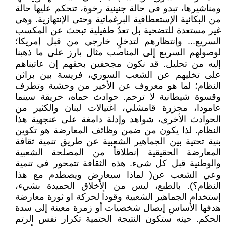
ومناشيرها، تبدو في حالة جنينية رخوة، تتحكم عليها حالة
من البكائية الإستعطافية البرغماتية وحتى الإنتهازية. وهي
غير مستعدة للتضحية بل تعدُ طفيلية تبحث عن المكسب
السريع... وإنتظارهم لتدخلٍ خارجي من قبل إمريكا؛
لوصولهم السريع إلى المناصب مثال بارز على ما ذهبنا
إليه من تحليل. قد نكون مجحفين بحقهم إن عاتبناهم
على تخليهم عن الشعب السوري، فريسة بين براثن
النظام؛ لما هو معروف عن الأخير من وحشية وتطرف
وقسوة شيطانية لا ترحم. حوادث حماه، حريقة سينما
عامودا، مجزرة قامشلي، اغتيالات لبنان والكثير من
الحوادث الأخرى، شواهد وإدلة دامغة على عنجهية هذا
النظام. لذا يكون من ضمن وظائف المعارضة هو تكوين
بنية تحتية بين الجماهير الشعبية عن طريق تنمية ثقافة
المعارضة الحقيقية إنطلاقاً من المصلحة الشعبية
والوطنية قبل كل شيء. هذه الثقافة تتمحور في تنمية
وعي الشعب عن( لماذا سيعارض ويصطدم مع هذا
النظام؟). بالطبع، ليس من الأخلاق الحميدة بشيء،
إستخدام الجماهير الشعبية وقوداً لحركة او ثورة معارضة
هدفها الأساسِ إيصال شخصيات أو زمرة معينة إلى سدة
الحكم. حينه ستكون النتيجة الحتمية تكرار نفس الرتم