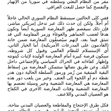
مفر من النظام البعثي وسلطته في سوريا من الإنهيار
والتفسخ كما حصل للبعث العراقي.
ففي كلى الحالتين سيسقط النظام السوري الحالي عاجلاً
أم أجلاً. ولكن إن حدث ذلك عبر تدخل إمريكي مباشر،
فإن ذلك سيقصم ظهر المعارضة السورية أيضاً وتكون
هدفاً لغضب الجماهير والغوغاء وزمر المقاومة التي قد
تنبثق فيما بعد، لإنهم سيُصنفُون المعارضة ضمن خانة
(القادمون على المدرعات الأمريكية). أما الخيار الثاني،
أي الإستسلام للنظام العالمي وقبول كل شروطه،
سيكون فرصة كبيرة أمام المعارضة الوليدة لإثبات كينونته
وإظهار كفاءاته في الحراك السياسي والإجتماعي داخل
البلد. وعن طريق نضالها ستتمكن المعارضة من إسقاط
البقية المتبقية من زُمر ورموز السلطة الحالية دون هدر
نقطة دم أو اللجوء إلى العنف. وخير من يلعب دور هذه
المعارضة هي المعارضة الشعبية وخير وسيلة تعتصم بها
المعارضة الشعبية وفئات المعارضة الأخرى في الكفاح
هو العصيان المدني واللاعنف.
فكل طرق الإحتجاج والمقاطعة والعصيان المدني متاحة،
دون أن تستفز الوحش الرابض في صدر النظام. عدم