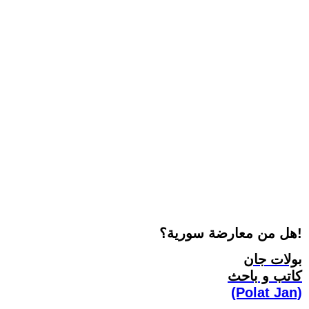
هل من معارضة سورية؟!
بولات جان
كاتب و باحث
(Polat Jan)