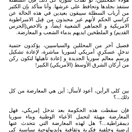
هؤلاء المحللين، لو نفذت سوريا كل ذلك فإن السطلة
ستنفذ بجلدها وتحافظ على عرشها. وأنا متأكد بإن الكثير
من أرباب السطلة سيبقون بعيدين في هذه الحالة عن
كراسي الحكم لأنهم غير محبذون من قِبل الامبراطوية
الامريكية و الجماهير الشعبية ايضاً، و بالاخص(الحرس
القديم) و الملطخين ايديهم بدماء الشعب و المعارضة.
فصيل آخر من المحللين والسياسيين، يؤكدون حتمية
تدخلٍ عسكريٍ أمريكي لسوريا مباشرة، لإعادة تشكيل
ورسم معالم سوريا الجديدة و إعادة تأهيلها لتكون ركن
من أركان الشرق الأوسط (الأمريكي) الكبير!
بين كلى الرأين، أعود لأسأل: أين هي المعارضة من كل
ذلك...؟
فإن سقطت هذه الحكومة بعد تدخل إمريكي، فهل
المعارضة مهيئة لتحمل الأعباء الوطنية وبناء سوريا
ديمقراطية...؟ هل لهذه المعارضة التي نتحدث عنها
إرضية وخلفية فكرية وثقافية وإيديولوجية سياسية كي