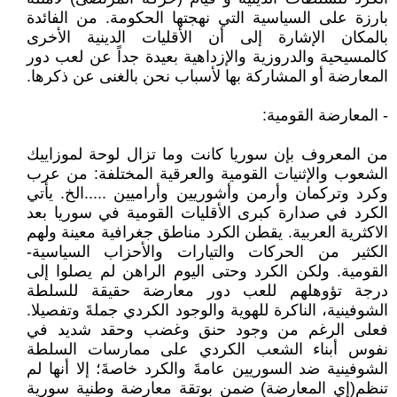
بارزة على السياسية التي نهجتها الحكومة. من الفائدة
بالمكان الإشارة إلى أن الأقليات الدينية الأخرى
كالمسيحية والدروزية والإزداهية بعيدة جداً عن لعب دور
المعارضة أو المشاركة بها لأسباب نحن بالغنى عن ذكرها.
- المعارضة القومية:
من المعروف بإن سوريا كانت وما تزال لوحة لموزاييك
الشعوب والإثنيات القومية والعرقية المختلفة: من عرب
وكرد وتركمان وأرمن وأشوريين وأراميين .....الخ. يأتي
الكرد في صدارة كبرى الأقليات القومية في سوريا بعد
الاكثرية العربية. يقطن الكرد مناطق جغرافية معينة ولهم
الكثير من الحركات والتيارات والأحزاب السياسية-
القومية. ولكن الكرد وحتى اليوم الراهن لم يصلوا إلى
درجة تؤوهلهم للعب دور معارضة حقيقة للسلطة
الشوفينية، الناكرة للهوية والوجود الكردي جملةَ وتفصيلا.
فعلى الرغم من وجود حنق وغضب وحقد شديد في
نفوس أبناء الشعب الكردي على ممارسات السلطة
الشوفينية ضد السوريين عامةَ والكرد خاصةَ؛ إلا أنها لم
تنظم(إي المعارضة) ضمن بوتقة معارضة وطنية سورية