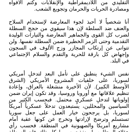
التقليدي من اللاديمقراطية والإنقلابات وكتم الأفواه
ومصادرة الحريات والحرمان وتجويع الشعب.
أنا شخصياً لا أحبذ لجوء المعارضة لإستخدام السلاح
والعنف ضد السلطة لإن هذا سيقوي من حجج السطلة
لضرب كل القوى والجماهير المعارضة والتيارات الوليدة
التقدمية وحتى الزمر الخطيرة ضمن السطلة نفسها. ولن
تتوانى عن إرتكاب المجازر وزج الألوف في السجون
وإجهاض كل بارقة للحرية والتقدم والسلام الإجتماعي
في البلد.
نفس الشيء ينطبق على تأمل البعد لتدخلِ أمريكي
لسوريا، على خلفيات المشروع الأمريكي (الشرق
الأوسط الكبير). لأن الأخيرة منشغلة بالعراق، وإعادة
تنظيم علاقاتها مع أوروبا وروسيا، وقد تكون إيران ضمن
إولوياتها لتدخلِ عسكريٍ محتمل. فبحسب الكثير من
السياسين والمحللين، يستبعدون تدخلاً عسكرياً أمريكاً
لسوريا، بل يرجحون خيار العمل على جعل سوريا
تستسلم وترضخ لإرادتها وتخرج عن كونها عقبة أمام
مشاريع أمريكا والصهيونية في المنطقة. فحسب رأي