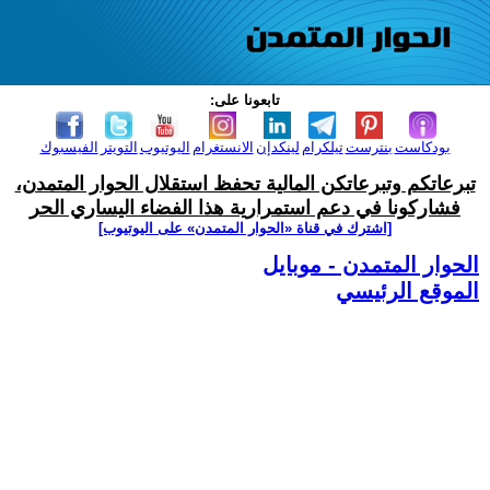
تابعونا على:
بودكاست
بنترست
تيلكرام
لينكدإن
الانستغرام
اليوتيوب
التويتر
الفيسبوك
تبرعاتكم وتبرعاتكن المالية تحفظ استقلال الحوار المتمدن،
فشاركونا في دعم استمرارية هذا الفضاء اليساري الحر
[اشترك في قناة ‫«الحوار المتمدن» على اليوتيوب]
الحوار المتمدن - موبايل
الموقع الرئيسي