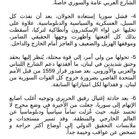
الشارع العربي عامة والسوري خاصةً.
4- فشل سوريا إستعادة الجولان، بعد أن نفذت كل
السبل، العسكرية والسياسية والدبلوماسية. علاوة على
تخليها عن لواء الإسكندرون وأنطاكية لتركيا، أسقطت
بذلك كل أقنعتها وأظهرت وجهها الحقيقي الضامر،
وموقفها الهزيل والضعيف و العاجز أمام الخارج والداخل.
5- تحولها من ولي أمر، إلى قوة محتلة، يُنظر إليها بحقد
وحنق شديدين في لبنان، ما أفقدتها دعم الشارع اللبناني
والعربي والأوروبي. بعد صدور قرار 1559 من قبل الأمم
المتحدة القاضي بضرورة خروج كل القوات السورية من
لبنان. و فقدانها لكل امتيازاتها السابقة.
6- بعد حادثة إغتيال رفيق الحريري وتوجيه أغلب اصابع
الإتهام إلى سوريا، جعلت من الأخيرة في وضعِ محرج لا
تحسد عليه. حيث عُزلت تماماً سياسياً ودبلوماسياً عن
العالم الخارجي والمنطقة. وقد تسير مستجدات و
ملابسات التحقيق الدولي إلى أوضاع أكثر حراجة و
تتمخض عن عواقب وخيمة جداً.