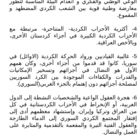
الوعي الوطني والفكري و انعدام البيئة المناسبة لتطور
معارضة وطنية قوية بين الشعب الكردي المضطهد و
المقموع.
4- أكثرية الأحزاب الكردية- المتناحرة- مرتبطة مع
الأحزاب الكردية الكبيرة في أجزاء كردستان الأخرى،
وبالأخص العراقية.
5- غالبية القياديين ورواد الحركة الكردية (الاوائل) في
سوريا، كانوا قد قدموا من أجزاء أخرى، وكان همهم
الأول هو النضال في أجزائهم وتسخير الإمكانيات
والقدرات والكفاءات الموجودة بين الكرد السوريين
لمصلحة أجزائهم دون إهتمام بالجزء الغربي(السوري).
6- هجرة العقول الواعية والشخصيات النشطة إلى الدول
الغربية، أو الإنخراط في الأحزاب الكردستانية في كل
من العراق وتركيا وإيران. وإستشهاد معظمهم أدى إلى
إفتقار المجتمع الكردي السوري إلى الدماء الطازجة
والعقول الفتية النيرة والمفعمة بالتقدمية والمثابرة على
العمل والنضال.