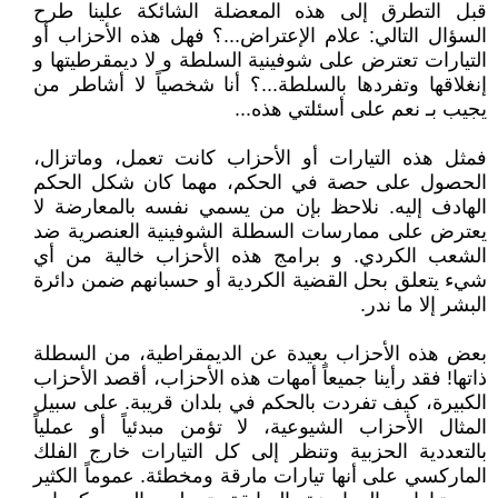
قبل التطرق إلى هذه المعضلة الشائكة علينا طرح
السؤال التالي: علام الإعتراض...؟ فهل هذه الأحزاب أو
التيارات تعترض على شوفينية السلطة و لا ديمقرطيتها و
إنغلاقها وتفردها بالسلطة...؟ أنا شخصياً لا أشاطر من
يجيب بـ نعم على أسئلتي هذه...
فمثل هذه التيارات أو الأحزاب كانت تعمل، وماتزال،
الحصول على حصة في الحكم، مهما كان شكل الحكم
الهادف إليه. نلاحظ بإن من يسمي نفسه بالمعارضة لا
يعترض على ممارسات السطلة الشوفينية العنصرية ضد
الشعب الكردي. و برامج هذه الأحزاب خالية من أي
شيء يتعلق بحل القضية الكردية أو حسبانهم ضمن دائرة
البشر إلا ما ندر.
بعض هذه الأحزاب بعيدة عن الديمقراطية، من السطلة
ذاتها! فقد رأينا جميعاً أمهات هذه الأحزاب، أقصد الأحزاب
الكبيرة، كيف تفردت بالحكم في بلدان قريبة. على سبيل
المثال الأحزاب الشيوعية، لا تؤمن مبدئياً أو عملياً
بالتعددية الحزبية وتنظر إلى كل التيارات خارج الفلك
الماركسي على أنها تيارات مارقة ومخطئة. عموماً الكثير