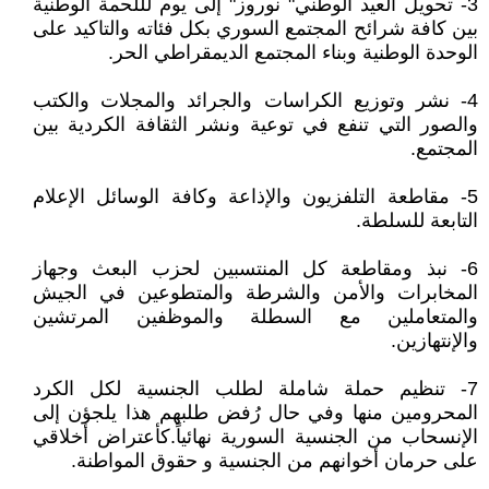
3- تحويل العيد الوطني" نوروز" إلى يوم لللحمة الوطنية
بين كافة شرائح المجتمع السوري بكل فئاته والتاكيد على
الوحدة الوطنية وبناء المجتمع الديمقراطي الحر.
4- نشر وتوزيع الكراسات والجرائد والمجلات والكتب
والصور التي تنفع في توعية ونشر الثقافة الكردية بين
المجتمع.
5- مقاطعة التلفزيون والإذاعة وكافة الوسائل الإعلام
التابعة للسلطة.
6- نبذ ومقاطعة كل المنتسبين لحزب البعث وجهاز
المخابرات والأمن والشرطة والمتطوعين في الجيش
والمتعاملين مع السطلة والموظفين المرتشين
والإنتهازين.
7- تنظيم حملة شاملة لطلب الجنسية لكل الكرد
المحرومين منها وفي حال رُفض طلبهم هذا يلجؤن إلى
الإنسحاب من الجنسية السورية نهائياً.كأعتراض أخلاقي
على حرمان أخوانهم من الجنسية و حقوق المواطنة.