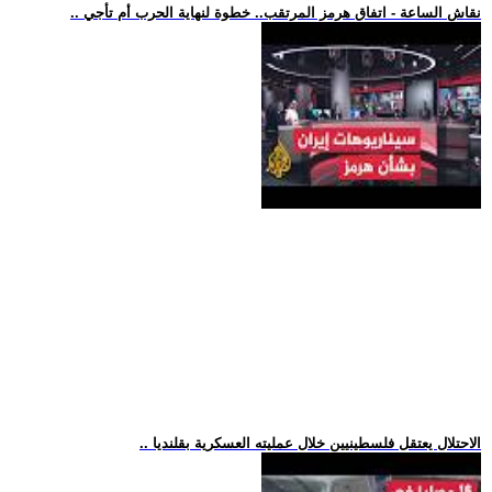
.. نقاش الساعة - اتفاق هرمز المرتقب.. خطوة لنهاية الحرب أم تأجي
.. الاحتلال يعتقل فلسطينيين خلال عمليته العسكرية بقلنديا