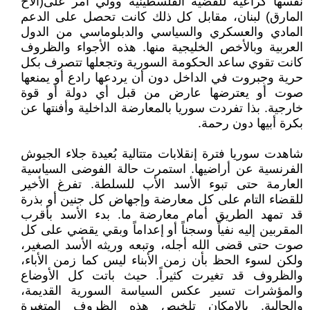
نفسها كراعية للقضية الفلسطينية وولي أمر على(الأخ
المارق) لبنان، مقابل كل ذلك كانت تحصل على الدعم
المادي والعسكري والسياسي والدبلوماسي من الدول
العربية وبالأخص الخليجية منها. هذه الأجواء والظروف
كانت تقوي ساعد الحكومة السورية وتجعلها تتصرف بكل
حرية وجبروت في الداخل دون أن يردعها رادع أو يمنعها
صوت أو يعترضها عارض من قبل أي دولة أو قوة
خارجية. بذا تفردت سوريا بالمعارضة الداخلية وأفنتها عن
بكرة أبيها دون رحمة.
شاهدت سوريا فترة إنقلابات متتالية بُعيدة جلاء الجيوش
الفرنسية عن أراضيها. استمرت حالة الفوضى السياسية
العارمة حتى تبوء الأسد الأب للسلطة. تفرغ الأخير
للقضاء التام على كل معارضة وإجهاض كل جنين أو بذرة
قد تمهد الطريق أمام معارضة ما. بدء الأسد بأقرب
المقربين إليه نفياً وسجناً أو إعداماً وبقي يقضي على كل
صوت حتى قضى الله أجله، وتبعه وريثه الأسد الصغير،
ولكن لسوء الحظ بأن زمن الأبناء ليس كما زمن الأباء،
والظروف قد تغيرت كثيراً. حيث باتت كل الأوضاع
والمؤشرات تسير عكس السياسة السورية القديمة،
والحالية. بالإمكان تلخيص هذه الظروف المتغيرة