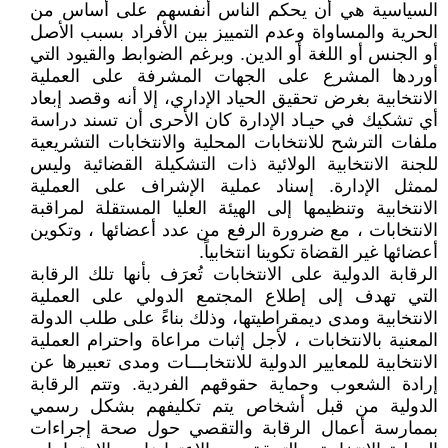
السياسية هي أن يحكم الناس أنفسهم على أساس من
الحرية والمساواة وعدم التمييز بين الأفراد بسبب الأصل
أو الجنس أو اللغة أو الدين. وبرغم الضوابط والقيود التي
أوردها المشرع على الجهات المشرفة على العملية
الانتخابية بغرض تحقيق الحياد الإداري، إلا أنه وقصد إبعاد
أي تشكيك في حيـاد الإدارة كان الأحرى أن تسند دراسة
ملفات الترشح للانتخابات المحلية والانتخابات التشريعية
للجنة الانتخابية الولائية ذات التشكيلة القضائية وليس
لممثل الإدارة. إسناد عملية الإشراف على العملية
الانتخابية وتنظيمها إلى الهيئة العليا المستقلة لمراقبة
الانتخابات ، مع ضرورة الرفع من عدد أعضائها ، وتكوين
أعضائها غير القضاة تكوينا انتخابياً.
الرقابة الدولية على الانتخابات تُعرَف بأنها تلك الرقابة
التي تهدف إلى إطلاع المجتمع الدولي على العملية
الانتخابية ومدى ديمقراطيتها، وذلك بناءً على طلب الدولة
المعنية بالانتخابات ، لأجل إثبات مراعاة واحترام العملية
الانتخابية للمعايير الدولية للانتخابـــات ومدى تعبيرها عن
إرادة الشعوب وحماية حقوقهم الفردية. وتتم الرقابة
الدولية من قبل أشخاص يتم تكليفهم بشكل رسمي
بممارسة أعمال الرقابة والتقصي حول صحة إجراءات