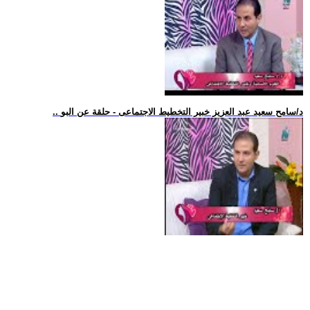
.. د/سامح سعيد عبد العزيز خبير التخطيط الاجتماعى - حلقة عن البو