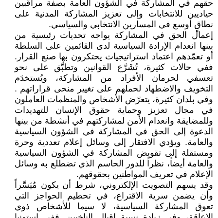
حقهم في المشاركة في الشؤون العامة بصفة مراقبين
حياديين للانتخابات وإلى تعزيز المشاركة المدنية على
نطاقٍ أوسع في المسارين الانتخابي والسياسي.
إعمال الحق في المشاركة يواجه تحديات رئيسية من
بينها انعدام الإرادة السياسية لدى القائمين على السلطة
أو تعمّدهم اعتماد استراتيجيات يحتكرون بها صنع القرار.
ففي حالات كثيرة، تُشَرَّع القوانين وتطبَّق على نحو
تعسفي لحرمان الأفراد من المشاركة، ويُستخدَم
التخويف والاضطهاد لحملهم على تغيير منحى قراراتهم .
وفي بلدان كثيرة، يتعرّض الأشخاص والمنظمات العاملون
في مجال تعزيز وحماية حقوق الإنسان للتهديدات
وللمضايقة وانعدام الأمن لمشاركتهم في أنشطة من بينها
الدعوة إلى الحق في المشاركة في الشؤون السياسية
والعامة. ويؤدي الافتقار إلى وسائل إعلام تعددية وحرة
ومستقلة إلى تقويض المشاركة في الشؤون السياسية
والعامة أيضاً، نظراً للدور الحاسم الذي تضطلع به وسائل
الإعلام في تعريف المواطنين بحقوقهم.
وقد يسهم التصويت الإلكتروني، شرط أن يكون مُيَسَّراً
وأن يضمن سرية الاقتراع، في تحطيم الحواجز التي
تعوق المشاركة السياسية، لا سيما للأشخاص ذوي
الإعاقة، وفي زيادة نسبة إقبال الناخبين. ففي إستونيا