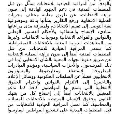
والهدف من المراقبة الحيادية للانتخابات يتمثَّل من قبل
المنظمات المدنية في دعم الجهود الهادفة إلى صون
نزاهة الانتخابات، عن طريق معاينة مختلف مجريات
العملية الانتخابية ورفع التقارير بشأنها بدقة وموضوعية
بغية التوصل إلى تقييم الانتخابات، ولمعرفة مدى مراعاتها
لمباديء الانفتاح والشفافية ولأحكام الدستور الوطني
والقوانين والقواعد الانتخابية وموجبات الاتفاقيات وغيرها
من المعاهدات الدولية المعنية بالانتخابات الديمقراطية.
كما تسعى المراقبة الحيادية للانتخابات من قبل
المنظمات المدنية أيضاً إلى صون نزاهة العملية الانتخابية
عن طريق دعوة الجهات المعنية بالشأن الانتخابي (بما في
ذلك المرشحون، والأحزاب السياسية، ومؤيدو المبادرات
المطروحة للاستفتاء ومعارضوها، والمسؤولون
الانتخابيون فضلاً عن السلطات الحكومية ووسائل الإعلام
والناخبين) إلى الالتزام بالقوانين واحترام الحقوق
الانتخابية التي يتمتع بها المواطنون كافة كما تدعو
المعنيين بالانتخابات أيضاً إلى إخضاع كل من ينتهك
القانون وحقوق الإنسان المرتبطة بالانتخابات للمسائلة
والمحاسبة. كما تعمل المراقبة الحيادية للانتخابات من
قبل المنظمات المدنية على تشجيع المواطنين ليمارسوا