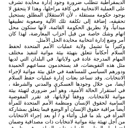
الديمقراطية تتطلب ضرورة وجود إدارة محايدة تشرف
على العملية الانتخابية في كافة مراحلها، وهذا لا يتحقق لا
بوجود حكومة مستقلة ، لأن الاستقلال المطلق يستحيل
تحقيقه، إضافة إلى تكلفة تلك الآلية وصعوبة تطبيقها
ميدانياً، ولا بطريق الحكومة القائمة، لأنها ستكون محل
اتهام وشك خاصة من قبل أحزاب المعارضة، لهذا كان
أمر وضع إدارة انتخابية محايدة الحل الأمثل.
وكثيراً ما تشمل ولاية عمليات الأمم المتحدة لحفظ
السلام أحكاماً تتعلق بتهيئة بيئة مواتية لتنفيذ مختلف
المهام المدرجة عادة في ولاياتها. في البلدان التي لديها
مثل هذه التفويضات، قد يستخدمون مساعيهم الحميدة
ودورهم السياسي للمساهمة في خلق بيئة مواتية لإجراء
الانتخابات. وقد تساعد بعثات إدارة عمليات حفظ السلام
أيضا، من خلال وجودها العسكري والمدني والشرطة ،
في استقرار الحالة الأمنية، وهو أمر ضروري لتهيئة بيئة
مواتية للانتخابات. ووفقاً لولاياتها، قد تقرر المفوضية
السامية لحقوق الإنسان ومنظمة الأمم المتحدة للمرأة
أيضاً مراقبة حقوق الإنسان أو الوضع فيما يتعلق بمشاركة
المرأة في بلد ما قبل وأثناء و / أو بعد إجراء الانتخابات
من أجل تهيئة بيئة مواتية لانتخابات ذات مصداقية وضمان