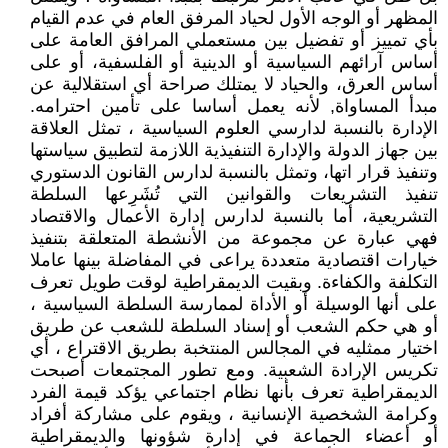
المظهر أو الوجه الأول لحياد المرفق العام في عدم القيام
بأي تمييز أو تفضيل بين مستعملي المرافق العامة على
أساس آرائهم السياسية أو الدينية أو الفلسفية، أو على
أساس العرق، والحياد لا يمتلك صراحة أي استقلالية عن
مبدأ المساواة, لأنه يعمل أساسا على تأمين احترامه.
الإدارة بالنسبة لدارسي العلوم السياسية ، تمثل العلاقة
بين جهاز الدولة والإدارة التنفيذية اللازمة لتطبيق سياستها
وتنفيذ قرار اتها، وتمثل بالنسبة لدارس القانون الدستوري
تنفيذ التشريعات والقوانين التي تُشَرِعها السلطة
التشريعية، أما بالنسبة لدارس إدارة الأعمال والاقتصاد
فهي عبارة عن مجموعة من الأنشطة المتعلقة بتنفيذ
خيارات اقتصادية متعددة يراعى في المفاضلة بينها عاملا
التكلفة والكفاءة. وبقيت الديمقراطية لوقت طويل تعرف
على أنها الوسيلة أو الأداة لممارسة السلطة السياسية ،
أو هي حكم الشعب أو إسناد السلطة للشعب عن طريق
اختيار ممثليه في المجالس المنتخبة بطريق الاقتراع ، أي
تكريس الإرادة الشعبية. ومع تطور المجتمعات أصبحت
الديمقراطية تعرف بأنها نظام اجتماعي يؤكد قيمة الفرد
وكرامة الشخصية الإنسانية ، ويقوم على مشاركة أفراد
أو أعضاء الجماعة في إدارة شؤونها والديمقراطية