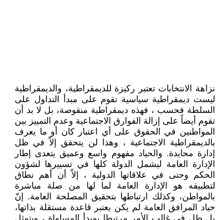
نزاهة الانتخابات تعتبر ركيزة للديمقراطية، والديمقراطية
ليست ديمقراطية سياسية تقوم على مبدأ التداول على
السلطة فحسب ، فهذه ديمقراطية منقوصة، بل لا بد أن
تقوم أيضاً على إزالة الفوارق الاجتماعية وعدم التمييز بين
المواطنين في الحقوق على أي اعتبار كان أو ما يعرف
بالديمقراطية الاجتماعية ، وهذا لن يتحقق إلاّ في ظل
إدارة محايدة. والحياد مفهوم واسع وعميق يتعدى إطار
الإدارة العامة ليشمل الدولة كلها في تسييرها لشؤون
الحكم وحتى في علاقاتها الدولية ، إلاّ أن أهم نطاق
لتطبيقه هو الإدارة العامة لما لها من صلة مباشرة
بالمواطن، وكذلك ارتباطها بتحقيق المصلحة العامة. إنّ
حياد المرافق العامة لم يكن يعتبر قاعدة مستقلة بذاتها،
بل ظل في غالب الأمر مرتبطا بمبدأ المساواة ، ويتمثل