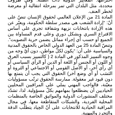
احترامها. المعايير الدولية ذات الصلة. وفي ظروف
محددة، مثل البلدان التي تمر بمرحلة انتقالية أو معرضة
لخطر العنف.
المادة 21 من الإعلان العالمي لحقوق الإنسان تنصّ على
أنّ: “إرادة الشعب هي مصدر سلطة الحكومة، ويعبّر عن
هذه الإرادة بانتخابات نزيهة وشفافة تجري على أساس
الاقتراع السري وبشكل دوري وعلى قدم المساواة بين
الجميع أو حسب أي إجراء مماثل يضمن حرية التصويت”.
وتنصّ المادة 25 من العهد الدولي الخاص بالحقوق المدنية
والسياسية على أن: “يكون لكلّ مواطن، دون أيّ وجه من
وجوه التمييز المذكور في المادة 2 ( كالتمييز بسبب العرق
أو اللون أو الجنس أو اللغة أو الدين أو الرأي السياسي أو
أي رأي آخر، أو الأصل القومي أو الاجتماعي أو الثروة أو
النَسَب أو أي وضع آخر) الحقوق التي يجب أن يتمتع بها
دون قيود غير معقولة. ممارسة الحقوق ترتّب مسؤوليات
معيّنة، فالواجب المهني يملي على المراقبين المحليين
الحياديين أن يضطلعوا بمهامهم بكلّ مسؤولية. لذا، تشدّد
مختلف المنشورات الدولية والمواثيق الخاصة بالمنظمات
المحلية الفردية، والشبكات المتقاطعة معها، في مجال
المراقبة الحيادية للانتخابات على أنّ الحِياد يتطلّب الدقة
والتجرد والمهنية.