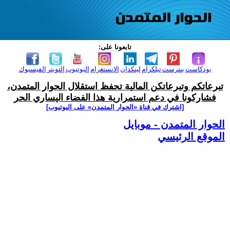
تابعونا على:
بودكاست
بنترست
تيلكرام
لينكدإن
الانستغرام
اليوتيوب
التويتر
الفيسبوك
تبرعاتكم وتبرعاتكن المالية تحفظ استقلال الحوار المتمدن،
فشاركونا في دعم استمرارية هذا الفضاء اليساري الحر
[اشترك في قناة ‫«الحوار المتمدن» على اليوتيوب]
الحوار المتمدن - موبايل
الموقع الرئيسي