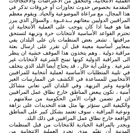
العملية الانتخابية، والتحقق من الاعتراضات والاحتجاجات
المقدمة بخصوص حدوث تجاوزات أو خروقات تذكر في
هذا المجال، مع مراعاة الموضوعية والحياد. ويقوم معظم
المراقبين الدوليين ببعثاتهم بــدعــوة . والسؤال الذي يبرز
هنا هو فيما اذا كان يتوجب على العملية الأنتخابية ان
تحترم القواعد الأساسية لأنتخابات حرة ونزيهة لتستحق
مراقبتها . تشعر بعض المنظمات بان على البلدان يفي
بمعايير أساسية معينة قبل أن تقرر على ارسال بعثة
مراقبة دولية . وهم يتخذون هذا الموقف خشية ان ينظر
الى المراقبة الدولية كونها تمنح الشرعية لأنتخابات غير
شرعية . وعلى أية حال ، قد يحتاج أيضا البلد الذي يتخلف
في تلبية المتطلبات الأساسية لعملية أنتخابية للمراقبين
الأنتخابيين للمساعدة في الكشف عن الممارسات الغير
قانونية وغير النزيهة. وفي البلدان التي تعاني مشاكل
أمنية ، تكون يبعض المناطق خارج نطاق عمل المراقبين
ان لم تضمن قوات الأمن الحكومية من سلامتهم .
والكيفية التي ستؤثر بها مثل هذه التحديدات على نزاهة
ونوعية المراقبة ، سوف تعتمد بشكل كبير على المناطق
الواقعة خارج نطاق عمل المراقبين في ذلك البلد.
ويجدر بالمراقبة الحيادية للانتخابات من قبل المنظمات
المدنية أن تقيّم مدى تجرد العملية الانتخابية من