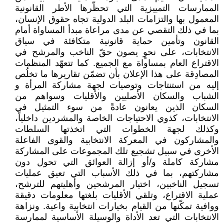
الممارسات التمييزية التي تحظّرها الأطر القانونية
المعمول بها والتزامات البلد الدولية تجاه حقوق الإنسان،
بما في ذلك التقصي عن مدى مراعاة مبدأ المساواة أمام
القانون وتأمين حماية قانونية متكافئة في سياق
الانتخابات، على نحوٍ يصون حقّ الناخب والمرشح في
الاقتراع العام بمساواة مع الجميع. كما تتعهّد المنظمات
المصادِقة على هذا الإعلان بأن تضمّن تقاريرها ما تخلُص
إليه من استنتاجات وتوصيات لجهة مشاركة المرأة و
الشباب والسكان الأصليين والأقليات وسواهم من
السكان الذين يعانون عادةً من سوء التمثيل في
الانتخابات، كذوي الاحتياجات الخاصة والمشردين داخلياً،
وكذلك لجهة الخطوات التي اتخذتها السلطات
والمشاركون في المعركة الانتخابية والقوى الفاعلة
الأخرى في سبيل تشجيع تلك المجموعات على المشاركة
مشاركة كاملة و/أو إزالة العوائق التي تحول دون
مشاركتهم، بما في ذلك الأسباب التي تعيق عمليات
تسجيل الناخبين، اختيار المرشحين وأهليتهم للترشح،
عملية الاقتراع، وتلقي الأقليات بلغتها معلومات دقيقة
ووافية تمكّنها من القيام بخيارات انتخابية واعية. ونزاهة
الانتخابات التي تعد الأداة والوسيلة الأساسية لممارسة