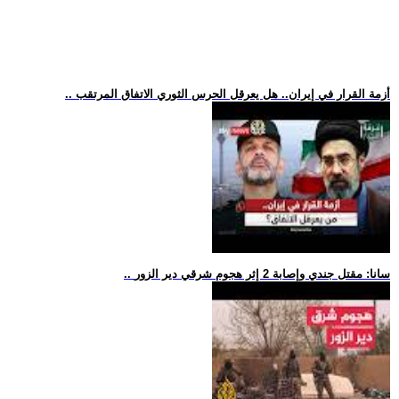
.. أزمة القرار في إيران.. هل يعرقل الحرس الثوري الاتفاق المرتقب
.. سانا: مقتل جندي وإصابة 2 إثر هجوم شرقي دير الزور