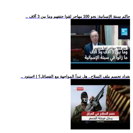
.. حاكم سبتة الإسبانية: نحو 100 مهاجر لقوا حتفهم وما بين 3 آلاف
.. بغداد تحسم ملف السلاح.. هل تبدأ المواجهة مع الفصائل؟ | #ستود