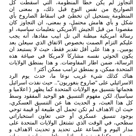
التجاوز لم يكن خطأ المنظومة، التي اسقطت كل
الصواريخ من نفس النوع قبل ذلك، و بمعنى ان
المنظومة يستحيل ان تخطئ في اسقاط الصاروخ بأي
شكل و بأي هامش محتمل، و بمعنى، ان التجاوز كان
مقصودا من قبل الجيش الأمريكي بتعليمات سياسية، او
رسالة امريكية مبطنة الى تل ابيب مفادها، أنه يجب
عليكم التزام الصمت بخصوص الاتفاق الذي سيعلن بعد
يومين.. و هذا على أقل تقدير فقط، حيث لا يستبعد ان
يكون الحوثي نفسه مشاركا لامريكا في صياغة هذه
الرسالة، ضمن اطار المفاوضات. و هذا بمنطق الولايات
المتحدة ممكن، و بمنطق ترامب ممكن أكثر !
هناك كذلك شيء غريب نوعا ما، حدث يوم الرد
الاسرائيلي على "صاروخ بنغوريون".. حيث نفذت اسرائيل
هجماتها بتنسيق مع الولايات المتحدة كما يظهر ( اعلاميا و
سياسيا)، لكن مفهوم التنسيق هو الوحيد المفقود وسط
كل هذا العبث، و الحديث هنا عن التنسيق العسكري،
حيث ان الاهداف لم تكن تحمل أي طبيعة أو قيمة توحي
بوجود تنسيق عسكري أو حتى تعاون استخباراتي
سطحي، في الوقت الذي تشتغل الولايات المتحدة على
مدار اليوم و الساعة على تحديد و تحديث الاهداف و