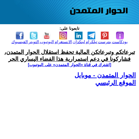
تابعونا على:
بودكاست
بنترست
تيلكرام
لينكدإن
الانستغرام
اليوتيوب
التويتر
الفيسبوك
تبرعاتكم وتبرعاتكن المالية تحفظ استقلال الحوار المتمدن،
فشاركونا في دعم استمرارية هذا الفضاء اليساري الحر
[اشترك في قناة ‫«الحوار المتمدن» على اليوتيوب]
الحوار المتمدن - موبايل
الموقع الرئيسي