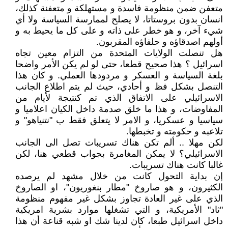
متعفن ضمن منظومة فاسدة و مستهلكة و متعفنة كذلك،
انسان بدون بروستاتا، لا يصلح لممارسة السياسة ولا أي
شيء آخر، و هو خطر على ذاته و على كل ما يحيط به و
أولهم اصدقاؤه و حلفاؤه المقربون.
هل تنصلت الولايات المتحدة من التزام معين تجاه
اسرائيل ؟ هذا صحيح قطعا، حتى لو لم يكن الأمر واضحا
بلغة السياسة و العسكر و مردودها العملي. و كان هذا
التنصل بشكل فظ و أحادي، حيث لم يتم اطلاع الجانب
الاسرائيلي على الاتفاق الذي تم كنتيجة لأيام من
المفاوضات، و هذا ما خلق صدمة داخل الكيان اعلاميا و
سياسيا و عسكريا، و الامر لا يتعلق فقط ب "نتنياهو" و
تلاعبه و حكومته و تخبطها.
لكن مهلا .. ألم تكن هناك تسريبات تصل الى الجانب
الاسرائيلي؟ لا يمكن المغامرة بجواب قطعي هنا، لكن
غالبا كانت هناك تسريبات.
إن بداية التحول كانت من خلال مشهد لم يرصده
الكثيرون، و هو صاروخ "مطار بنغوريون"، او الصاروخ
الذي على غير العادة تجاوز بشكل غير مفهوم منظومة
"ثاد" الأمريكية، و التي تشغلها موارد بشرية امريكية
داخل اسرائيل طبعا، كان لدينا شك او شبه قناعة أن هذا