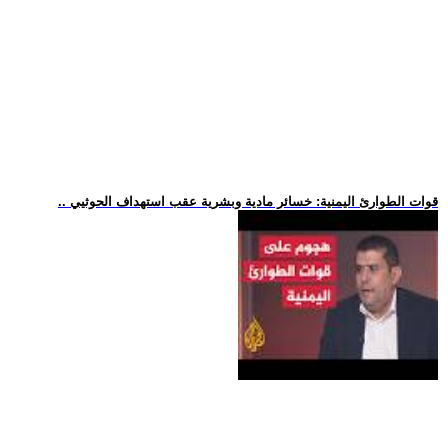
.. قوات الطوارئ اليمنية: خسائر مادية وبشرية عقب استهداف الحوثيي