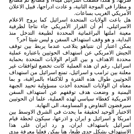
ضربها، و هكذا قصفت اسرائيل ميناءا و مصانع ثم مصانع
و مطارا في الموجة الثانية، و عادت ادراجها، قبيل الاعلان
الأمريكي الغريب بساعات.
هل باعت الولايات المتحدة اسرائيل كما يروج الاعلام
الاسرائيلي، أم أن القرار الأمريكي جاء نتاجا لظرفية
معينة املتها البراغماتية المحددة لطبيعة التدخل منذ
البداية، و هو وقف استهداف السفن و ليس شيئا آخر؟
يمكن اعتبار أن نتنياهو يتلاعب عندما يربط بين توقف
الجيش الامريكي عن استهداف الحوثيين باعتباره عملية
محددة الاهداف و بين التزام الولايات المتحدة بحماية
اسرائيل، رغم ان هذه العملية كانت تخضع لتوافقات غير
معلنة بين ترامب و اسرائيل، تمنع اسرائيل من استهداف
الحوثيين طوال هذه الفترة و للاكتفاء بالمراقبة، و بما
معناه ان الولايات المتحدة أخذت مسؤولية تحييد الجبهة
اليمنية و وضعت هدف توقفهم عن استهداف السفن
الامريكية كغطاء سياسي لهذه العملية، علما ان الحوثيين
سيرفضون التفاوض و المساومة، الى النهاية.
الاختبار الوحيد لحقيقة ما يحدث في الشرق الاوسط بين
امريكا و اسرائيل و ايران و اذرعها، سيكون لحظة قيام
اسرائيل باستهداف ايران، و رد ايران على هذا
الاستهداف بشكل جدي طبعا، هنا يمكن فعليا معرفة مدى