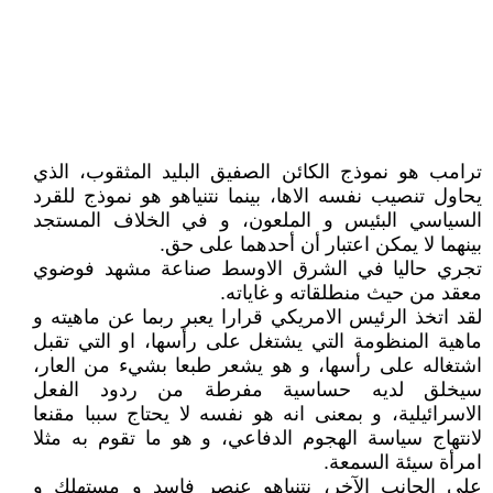
ترامب هو نموذج الكائن الصفيق البليد المثقوب، الذي
يحاول تنصيب نفسه الاها، بينما نتنياهو هو نموذج للقرد
السياسي البئيس و الملعون، و في الخلاف المستجد
بينهما لا يمكن اعتبار أن أحدهما على حق.
تجري حاليا في الشرق الاوسط صناعة مشهد فوضوي
معقد من حيث منطلقاته و غاياته.
لقد اتخذ الرئيس الامريكي قرارا يعبر ربما عن ماهيته و
ماهية المنظومة التي يشتغل على رأسها، او التي تقبل
اشتغاله على رأسها، و هو يشعر طبعا بشيء من العار،
سيخلق لديه حساسية مفرطة من ردود الفعل
الاسرائيلية، و بمعنى انه هو نفسه لا يحتاج سببا مقنعا
لانتهاج سياسة الهجوم الدفاعي، و هو ما تقوم به مثلا
امرأة سيئة السمعة.
على الجانب الآخر، نتنياهو عنصر فاسد و مستهلك و