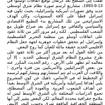
طفت إلى السطح بعد كرنفال توقيع اتفاقات اوسلوا في
13-9-1993، مشاريع لرسم صورة نظام شرق أوسطي
جديد وفق تصورات أمريكية وإسرائيلية، بحيث تكون فيه
إسرائيل قطباً على كافة المستويات، وكان الهدف
الاستراتيجي من تلك المشاريع بدء التطبيع الاقتصادي
والسياسي والثقافي مع إسرائيل بعد صراع طويل مع
الشعب الفلسطيني . لكنه رغم مرور أكثر من ثلاثة عقود
على اتفاقات أوسلو بين منظمة التحرير الفلسطينية
وإسرائيل، لم تتحقق خطوات جوهرية لجهة جعل النظام
الافليمي الجديد حقيقة ماثلة للعيان كما روج البعض.
من نافلة القول أنه بعد مرور أكثر من ثلاثة عقود على
طرح مشروع النظام الشرق أوسطي الجديد ، إلا أن
معالمه لم تظهر على الأرض ، رغم الحديث المكرر عنه
من بعض الإسرائيليين والأمريكيين بين فترة وأخرى ؛
واللافت أن العرب لم تتم استشارتهم ومشاركتهم لرسمه
أو التخطيط له في الأساس، ناهيك عن كون المشروع
يلبي أهدافا إسرائيلية وأمريكية في الشرق الأوسط بعيداً
عن أهداف الشعوب العربية. وبالعودة الى المصطلح،
تجمع الدراسات المختلفة بأن الشرق الأوسط ليس له
ملامح جغرافية محددة المعالم، لكن البعض يشير إلى أنها
المنطقة الجغرافية الواقعة شرق وجنوب البحر الأبيض