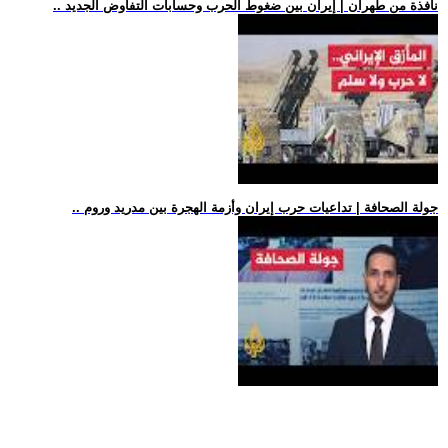
.. نافذة من طهران | إيران بين ضغوط الحرب وحسابات التفاوض الجديد
.. جولة الصحافة | تداعيات حرب إيران وأزمة الهجرة بين مدريد وروم