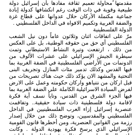
مقدمتها ًمحاولة تعميم ثقافة مفادها بأن إسرائيل دولة
طبيعية وقوية في ذات الوقت رغم انكشافها كدولة إبادة
جماعية مكتملة الأركان حلال عدوانها على قطاع غزة
والضفة الغربية وتكميم الافواه في الداخل الفلسطيني .
الدولة الفلسطينية
مرّ على اتفاقات اثنان وثلاثون عاماً دون نيل الشعب
الفلسطيني أي حق من حقوقه الوطنية، بل على العكس
من ذلك ، ارتفعت وتيرة النشاط الاستيطاني وتمت
سيطرة الجيش الإسرائيلي على عشرات الألوف من
الدونمات من الأراضي الفلسطينية في الضفة الغربية بما
فيها القدس وكذلك تدمير مئات المنازل وتجريف البنى
التحتية والمشهد الان يؤكد ذلك حيث هناك تصريحات من
قبل اركان من نتنياهو واركان حكومته وعمل على الارض
لفرض السيادة الاسرائيلية الكاملة على الضفة الغربية بما
فيها الجزء الشرق من القدس، وتاياً نسف أية فكرة
لاقامة دولة فلسطينية ذات سيادة حقيقية.. وتفاقمت
عنصرية إسرائيل إزاء العرب الفلسطينيين في الداخل
الفلسطيني والمقدسيين، وتوضح ذلك من خلال إصدار
رزمة من القوانين العنصرية، ومن أخطرها قانون القومية
الإسرائيلي الذي يرسخ فكرة يهودية الدولة . وكانت