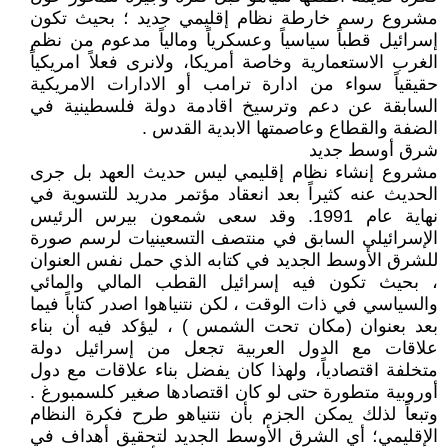
مشروع رسم خارطة نظام إقليمي جديد ؛ بحيث تكون
إسرائيل قطباً سياسياً وعسكرياً ومالياً مدعوم من نظم
الغرب الاستعمارية وخاصة أمريكا، ولانرى فعلاً امريكياً
حقيقياً سواء من ادارة ترامب أو الادارات الامريكية
السابقة عن دعم وترسيخ اقادمة دولة فلسطينية في
الضفة والقطاع وعاصمتها الابدية القدس .
شرق أوسط جديد
مشروع إنشاء نظام إقليمي ليس حديث العهد بل جرى
الحديث عنه كثيراً بعد انعقاد مؤتمر مدريد للتسوية في
نهاية عام 1991. وقد سعى شمعون بيرس الرئيس
الإسرائيلي السابق في منتصف التسعينيات لرسم صورة
للشرق الأوسط الجديد في كتابه الذي حمل نفس العنوان
، بحيث تكون فيه إسرائيل القطب المالي والمائي
والسياسي في ذات الوقت ، لكن نتنياهوا اصدر كتاباً فيما
بعد بعنوان (مكان تحت الشمس ) ، ليؤكد فيه أن بناء
علاقات مع الدول العربية تجعل من إسرائيل دولة
متخلفة اقتصادياً، ولهذا كان يفضل بناء علاقات مع دول
أوروبية متطورة حتى لو كان اقتصادها صغير كلسمبورغ .
وتبعاً لذلك يمكن الجزم بأن نتنياهو طرح فكرة النظام
الإقليمي؛ أي الشرق الأوسط الجديد لتحقيق أهداف في