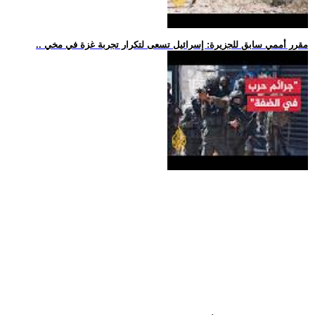
.. مقرر أممي سابق للجزيرة: إسرائيل تسعى لتكرار تجربة غزة في مخي