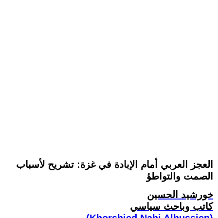
العجز العربي أمام الإبادة في غزة: تشريح لأسباب
الصمت والتواطؤ
خورشيد الحسين
كاتب وباحث سياسي
(Khorshied Nahi Alhussien)