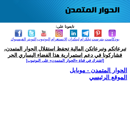
تابعونا على:
بودكاست
بنترست
تيلكرام
لينكدإن
الانستغرام
اليوتيوب
التويتر
الفيسبوك
تبرعاتكم وتبرعاتكن المالية تحفظ استقلال الحوار المتمدن،
فشاركونا في دعم استمرارية هذا الفضاء اليساري الحر
[اشترك في قناة ‫«الحوار المتمدن» على اليوتيوب]
الحوار المتمدن - موبايل
الموقع الرئيسي