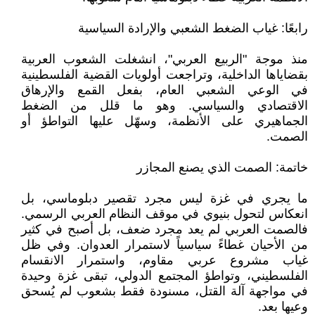
رابعًا: غياب الضغط الشعبي والإرادة السياسية
منذ موجة "الربيع العربي"، انشغلت الشعوب العربية
بقضاياها الداخلية، وتراجعت أولويات القضية الفلسطينية
في الوعي الشعبي العام، بفعل القمع والإرهاق
الاقتصادي والسياسي. وهو ما قلل من الضغط
الجماهيري على الأنظمة، وسهّل عليها التواطؤ أو
الصمت.
خاتمة: الصمت الذي يصنع المجازر
ما يجري في غزة ليس مجرد تقصير دبلوماسي، بل
انعكاس لتحول بنيوي في موقف النظام العربي الرسمي.
فالصمت العربي لم يعد مجرد ضعف، بل أصبح في كثير
من الأحيان غطاءً سياسياً لاستمرار العدوان. وفي ظل
غياب مشروع عربي مقاوم، واستمرار الانقسام
الفلسطيني، وتواطؤ المجتمع الدولي، تبقى غزة وحيدة
في مواجهة آلة القتل، مسنودة فقط بشعوب لم يُسحق
وعيها بعد.