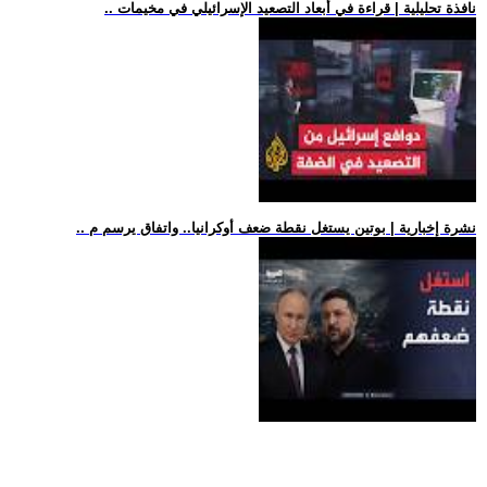
.. نافذة تحليلية | قراءة في أبعاد التصعيد الإسرائيلي في مخيمات
.. نشرة إخبارية | بوتين يستغل نقطة ضعف أوكرانيا.. واتفاق يرسم م