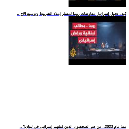
.. كيف تحول إسرائيل مفاوضات روما لمسار إملاء الشروط وتوسيع الاح
.. منذ عام 2023.. من هم الصحفيون الذين قتلتهم إسرائيل في لبنان؟