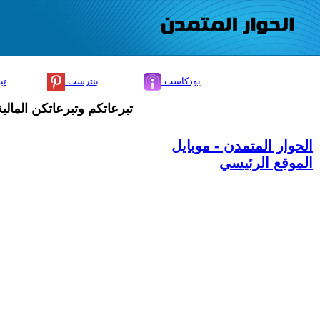
بودكاست
بنترست
تي
تبرعاتكم وتبرعاتكن المال
الحوار المتمدن - موبايل
الموقع الرئيسي