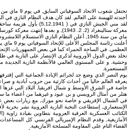
تحتفل شعوب ا
أجندته للهيمنة على العالم. لقد كان هدف النظام النازي في ال
لقد مني الجيش النازي في
ماي من سنة 1945, أعلن النظام النازي الاستسلام اللامشروط في عاصمته برلين المدمرة.
أعلنت رئا
العظمى. في الساحة الحمراء كما في بعض الجمهوريات الإتحا
تخلد بعض الدول الأوروبية لذكرى الإنتصار على النازية في ظل
وحشية. و على المستوى العالمي فالأنظمة النازية الجديدة
المستعمرة.
يوم النصر الذي وضع حد لجرائم الإبادة الجماعية التي إقترفه
يعرفه العالم حاليا من أحداث كارثية من حروب آبادية و صراعا
خاصة في الشرق الأوسط و شمال افريقيا, البلاد التي غزها ال
هتلر من أمثال الرويسي و بن عبود و غيرهما من أعضاء ما سمي 
الإستعماري, إستطاعت النخبة النازية العروبية نشر بحرية لأ
الكتائب العسكرية العرقية العروبية بتطاوين بقيادة زاوية 
الأمازيغية, وقدم النظام الإمبريالي الفرنسي كل المساعدات ل
القضاء التام على المقاومة المسلحة الأمازيغية.