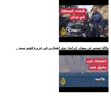
.. وكالة تسنيم عن مصادر إيرانية: دوي انفجارين في جزيرة قشم سببه