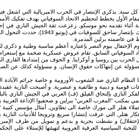
لاتحاد السوفياتي السابق, في يوم 9 ماي من كل سنة, بذكرى الإنتصار في الحرب الامبر
مقام الأول يخطط لتحطيم الاتحاد السوفياتي بهدف تفكيك الأممي
 ( 5.12.1941) بأول هزيمة ساحقة أثناء تقدمه نحو موسكو, زعزعت ثقة الجيش
سة المجلس الأعلى للإتحاد السوفياتي يوم 9 ماي يوم الإحتفال بيوم النصر بإعتباره أعظ
د السوفياتي السابق, تقام عروض عسكرية ضخمة مع إستعراض ل
 الحرب بين روسيا و أوكراينا, و الخوف من إمتدادها القاري ال
 مسؤولة عن إنتهاكات حقوق الإنسان, و مسؤولة كذلك عن الص
ا النظام النازي ضد الشعوب الأوروبية و خاصة جرائم الآبادة ا
ت قومية و دينية و طائفية و عنصرية. و أصبحت النازية عقيدة إ
فكر النازي بإلتحاق الفيلق (ف) العربي في الجيش النازي بالب
بمكتب "المغرب العربي" ببرلين و صحفيوا الإذاعة العربية ببر
فكار هتلر, التي عرفت إنتشارا سريع وترويجا للأدبيات النازي
(الإحتقلال) و نشطت بحرية و بدعم و تمويل من طرف الإمبريال
لنخبة السياسية العرقية العروبية لتهيئتها للإستلاء على الحك