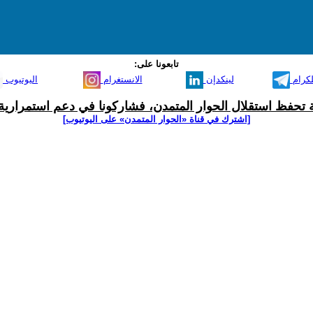
تابعونا على:
لكرام
لينكدإن
الانستغرام
اليوتيوب
ية تحفظ استقلال الحوار المتمدن، فشاركونا في دعم استمرارية 
[اشترك في قناة ‫«الحوار المتمدن» على اليوتيوب]