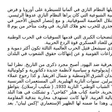
يالية التي اشعل فتيلها النظام النازي في ألمانيا للسيطرة على أوروبا و فرض
ة الشيوعية التي كان يراها النظام النازي عدوها الرئيسي.
 النازي في إحتلال العاصمة السوفياتية, و مع إنتصار الجيش الأحمر في
معركة ستالينغراد (2. 2. 1943), و بعدها إنتهت معركة كورسك بإنتصار ساحق للسوفيات في (يونيو 1943), حددت التحول الجذري للحرب نحو هلاك النازية. في وقت متأخر من يوم 8
م مناسبة وطنية و ذكرى للتضحيات الكبرى التي قدمها السوفيات في الحرب الوطنية
لعتاد العسكري قوة الردع الحربية.
ذي سيشعل فتيل الحرب العالمية الثالثة تكون أكثر دموية و
راعات القومية و عن إنتهاكات حقوق الشعوب في البلدان
لعرقية ضد اليهود, أصبح مجرد ذكرى من التاريخ, نظرا لما
يديولوجية و سياسية لأنظمة جديدة دكتاتورية و كولونيالية
لدان الشرق الأوسطية و شمال افريقيا, و كذا رجوع عملاء
لين, سنوات النازية الهتليرية, الى المستعمرات الفرنسية
في الشمال الإفريقي و خاصة نحو مورك, مع زيارات بعض عملاء هتلر الى مورك خاصة الى تطاوين, أمثال مؤسس كتيبة " الشباب الوطني" النازية 1933, ( شكيب أرسلان). بتواطؤ
ة بحرية, خاصة كتاب هتلر "كفاحي", و تشكلت في هذا البلد
ية الغربية, لأنها كانت تستهدف محاربة بندقية المقاومة
م, وهذا ما ضمنه لها الظهير الإستعماري "إكس ليبان", بعد