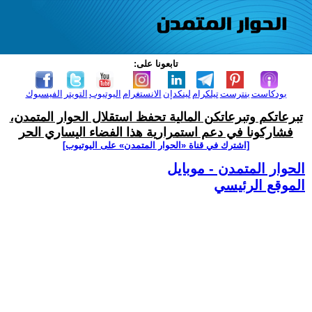
تابعونا على:
بودكاست
بنترست
تيلكرام
لينكدإن
الانستغرام
اليوتيوب
التويتر
الفيسبوك
تبرعاتكم وتبرعاتكن المالية تحفظ استقلال الحوار المتمدن،
فشاركونا في دعم استمرارية هذا الفضاء اليساري الحر
[اشترك في قناة ‫«الحوار المتمدن» على اليوتيوب]
الحوار المتمدن - موبايل
الموقع الرئيسي