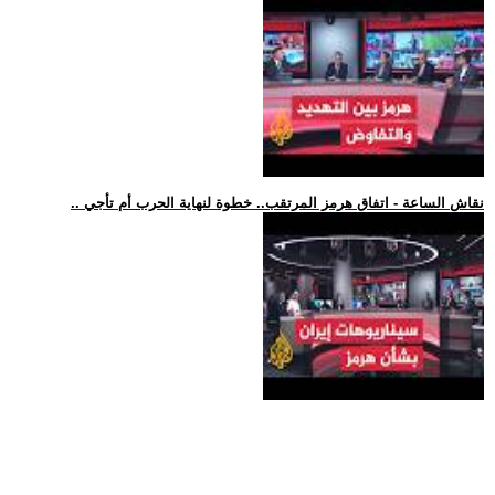
.. نقاش الساعة - اتفاق هرمز المرتقب.. خطوة لنهاية الحرب أم تأجي