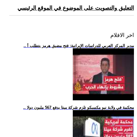
التعليق والتصويت على الموضوع في الموقع الرئيسي
اخر الافلام
.. مدير المركز العربي للدراسات الإيرانية: فتح مضيق هرمز يتطلب أ
.. محكمة في ولاية نيو مكسيكو تلزم شركة ميتا بدفع 567 مليون دولا