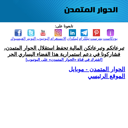
تابعونا على:
بودكاست
بنترست
تيلكرام
لينكدإن
الانستغرام
اليوتيوب
التويتر
الفيسبوك
تبرعاتكم وتبرعاتكن المالية تحفظ استقلال الحوار المتمدن،
فشاركونا في دعم استمرارية هذا الفضاء اليساري الحر
[اشترك في قناة ‫«الحوار المتمدن» على اليوتيوب]
الحوار المتمدن - موبايل
الموقع الرئيسي