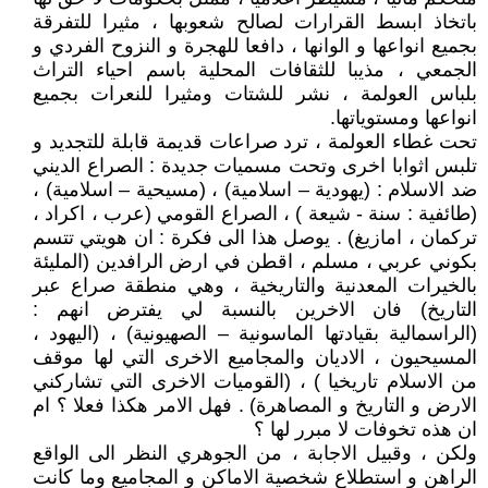
باتخاذ ابسط القرارات لصالح شعوبها ، مثيرا للتفرقة
بجميع انواعها و الوانها ، دافعا للهجرة و النزوح الفردي و
الجمعي ، مذيبا للثقافات المحلية باسم احياء التراث
بلباس العولمة ، نشر للشتات ومثيرا للنعرات بجميع
انواعها ومستوياتها.
تحت غطاء العولمة ، ترد صراعات قديمة قابلة للتجديد و
تلبس اثوابا اخرى وتحت مسميات جديدة : الصراع الديني
ضد الاسلام : (يهودية – اسلامية) ، (مسيحية – اسلامية) ،
(طائفية : سنة - شيعة ) ، الصراع القومي (عرب ، اكراد ،
تركمان ، امازيغ) . يوصل هذا الى فكرة : ان هويتي تتسم
بكوني عربي ، مسلم ، اقطن في ارض الرافدين (المليئة
بالخيرات المعدنية والتاريخية ، وهي منطقة صراع عبر
التاريخ) فان الاخرين بالنسبة لي يفترض انهم :
(الراسمالية بقيادتها الماسونية – الصهيونية) ، (اليهود ،
المسيحيون ، الاديان والمجاميع الاخرى التي لها موقف
من الاسلام تاريخيا ) ، (القوميات الاخرى التي تشاركني
الارض و التاريخ و المصاهرة) . فهل الامر هكذا فعلا ؟ ام
ان هذه تخوفات لا مبرر لها ؟
ولكن ، وقبيل الاجابة ، من الجوهري النظر الى الواقع
الراهن و استطلاع شخصية الاماكن و المجاميع وما كانت