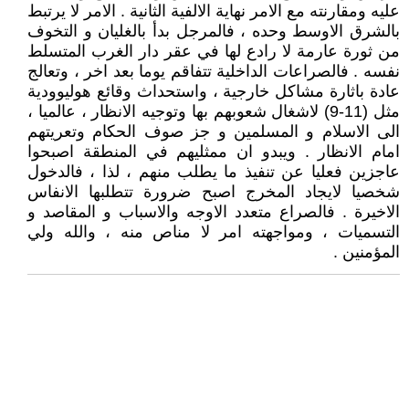
عليه ومقارنته مع الامر نهاية الالفية الثانية . الامر لا يرتبط
بالشرق الاوسط وحده ، فالمرجل بدأ بالغليان و التخوف
من ثورة عارمة لا رادع لها في عقر دار الغرب المتسلط
نفسه . فالصراعات الداخلية تتفاقم يوما بعد اخر ، وتعالج
عادة باثارة مشاكل خارجية ، واستحداث وقائع هوليوودية
مثل (11-9) لاشغال شعوبهم بها وتوجيه الانظار ، عالميا ،
الى الاسلام و المسلمين و جز صوف الحكام وتعريتهم
امام الانظار . ويبدو ان ممثليهم في المنطقة اصبحوا
عاجزين فعليا عن تنفيذ ما يطلب منهم ، لذا ، فالدخول
شخصيا لايجاد المخرج اصبح ضرورة تتطلبها الانفاس
الاخيرة . فالصراع متعدد الاوجه والاسباب و المقاصد و
التسميات ، ومواجهته امر لا مناص منه ، والله ولي
المؤمنين .