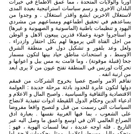
اوربا والولايات المتحدة ، مما عمق الاطماع في خيرات
البلدان الاخرى و رسم سياسات استراتيجية بعيدة المدى
لاستغلال الاخرين ابشع واقذر استغلال . و وجدوا من
يساعدهم في تحقيق اطماعهم ومساعيهم من مشردي
اليهود و تنظيمات باطنية (الماسونية و الصهيونية و غيرها)
و استأجروا خونة وعملاء قذرين يبيعون الاهل و الوطن
من اجل الفتاة التي يرموها لهم بكل احتقار وازدراء .
ولعل وعد بلفور و تشكيل دول في منطقة الشرق
الاوسط ، و استحداث مناطق حياد بينها لتكون مسمار
جحا (قنبلة موقوتة) ، وما قامت به مس بيل و اعوانها و
تحركات لورنس في المنطقة تفتح عيون من لا يرى ابعد
من ارنبة انفه .
تفاقم الامر واصبح عصيا بخروج الشركات من قمقم
دولها لتكون عابرة للحدود بادئة مرحلة جديدة : العولمة
الاقتصادية والثقافية والسياسية . واصبح المال و الاعلام و
ادعياء الدين وحكام الدول اللقيطة ادوات تنفيذية لانضاج
السياسات التي رسمت من قبل و لتصبح واقعا مفروضا
على الشعوب ، بما فيها الغربية نفسها . بعبارة ادق
الصراع العالمي الان في اوسع واعمق ما وصل اليه عبر
التاريخ . فله اوجه عديدة ، تبعا لسمات الهوية ، فهو :
متحكم ماليا ، مسيطر اعلاميا ، ممثل بحكومات لا حق لها