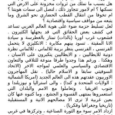
هل بسبب ما نملك من ثروات مخزونة على الارض التي
نسكنها ؟ ام لامور تتجاوز ذلك ، لتصل الى سمات هويتنا ؟
ام تخوفا من انتقال القطب الحضاري نحو الشرق وما
يتبعه من مواقف سياسية واقتصادية ؟
لعل تسليط حزمة ضوء على هوية العالم الغربي تساعد
في كشف بعض الحقائق التي قد يجهلها الكثيرون .
فشعوب غرب اوربا (بالذات) تمتاز بالغطرسة و سيادة
الانا المقيتة . تسود بينهم مكابرة : الانكليزي لا يتحمل
الفرنسي ، الفرنسي ينظر بريبة للالماني ، للالماني نظرة
دونية للايطاليين ، و الايطاليين يتكبرون على الاسبان ،
وهكذا . ورغم هذا وجدوا طرقا منوعة للتلاقي والتعاون
الاقتصادي والسياسي والعلمي لمواجه الاخر (الاتحاد
السوفيتي سابقا و الاسلام حاليا) . نقل المهاجرون
الاوربيون عقدتهم هذه الى العالم الجديد (امريكا الشمالية
: الولايات المتحدة و كندا) ، والى استراليا و نيوزيلندا و
جنوب افريقيا . وتعاملوا مع الامم والبلدان التي
استعمروها بمنتهى القسوة و الجشع ، وما كتبوه عنها كان
بعين غربية لا ترى الا مصالحهم الانية و المستقبلية
(تاريخيا وجغرافيا وفكريا) .
ازداد الامر سوء مع الثورة الصناعية ، وتركزها في غربي