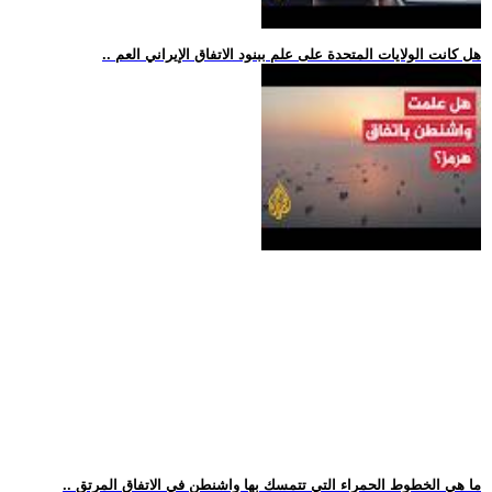
.. هل كانت الولايات المتحدة على علم ببنود الاتفاق الإيراني العم
.. ما هي الخطوط الحمراء التي تتمسك بها واشنطن في الاتفاق المرتق