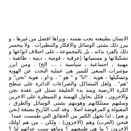
الانسان بطبيعته يحب نفسه ، ويراها افضل من غيرها ، و
يبرر ذلك بشتى الوسائل والافكار والتنظيرات . ولا ينحسر
ذلك بالفرد بذاته ، بل بالمجموعة ، على اختلاف انواعها و
تشكيلاتها و مسمياتها (عرقية ، قومية ، دينية ، طائفية ،
مهنية ، اجتماعية ، سياسية ، .... الخ) . ومن ابرز
مؤشرات السعي للتميز هي عملية البحث عن الهوية
وتشكيلها ، هوية : "انا" و " هو " ، و-او ، هوية "نحن" و
"هم" . ولعل المشاكل والصراعات الدائرة على سطح
الكرة الارضية ومنذ بدء الخليقة تتمثل في عقدة نحن
والاخرون ، فكل يحاول الهيمنة و السيطرة على الاخرين
وسلبهم ممتلكاتهم وهويتهم بشتى الوسائل والطرق ،
المقبولة و المرفوضة اصلا . وقد كتب التاريخ بصيغة (نحن
و هم) ، لذا نجهل الكثير من الحقائق التي طمست عمدا .
فنحن (العرب) وهم (الاخرون) ، ولكن ، من هم اولئك
الاخرون ؟ ما هي طبيعتهم ؟ وماهو سبب عدائهم لنا ؟