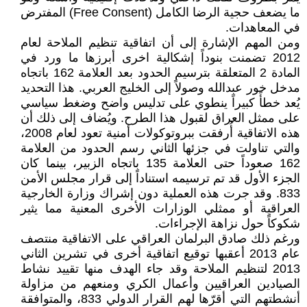
ما يضعف حجية الرضا الكامل (Free Consent) المفترض
في المعاهدات.
ومن المهم الإشارة إلى أن اتفاقية تنظيم الملاحة لعام
2012 تضمنت بنوداً إشكالية اخرى أبرزها ما ورد في
المادة 2 المتعلقة بترسيم الحدود بعد العلامة 162 باتجاه
مدخل خور عبدالله وصولاً إلى الخليج العربي. هذا التحديد
يُعد خطأً كبيراً ينطوي على تدليس واضح وضغط سياسي
على ممثل العراق لقبول هذا الطرح. ويُضاف إلى ذلك أن
هذه الاتفاقية أُرفقت ببروتوكولات أمنية تعود لعام 2008،
والتي تناولت في جزئها الثاني رسم الحدود من العلامة
162 صعوداً حتى العلامة 135 باتجاه الزبير، بينما كان
الجزء الأول قد تم ترسيمه استناداً إلى قرار مجلس الأمن
833. وقد جرت هذه العملية دون إشراك وزارة الخارجية
العراقية أو ممثلي الوزارات الأخرى المعنية مما يثير
شكوكاً حول نزاهة الإجراءات.
ورغم ذلك صادق البرلمان العراقي على الاتفاقية منتصف
عام 2013 أعقبها توقيع اتفاقية أخرى في تشرين الثاني
2013 لتنظيم الملاحة وقد جاء الهدف منها تقييد نشاط
الصيادين العراقيين وأعمال الكري ومنعهم من مزاولة
أنشطتهم التي أقرّها لهم القرار الدولي 833، والمتوافقة