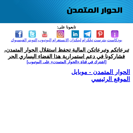
تابعونا على:
بودكاست
بنترست
تيلكرام
لينكدإن
الانستغرام
اليوتيوب
التويتر
الفيسبوك
تبرعاتكم وتبرعاتكن المالية تحفظ استقلال الحوار المتمدن،
فشاركونا في دعم استمرارية هذا الفضاء اليساري الحر
[اشترك في قناة ‫«الحوار المتمدن» على اليوتيوب]
الحوار المتمدن - موبايل
الموقع الرئيسي