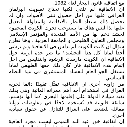
مع اتفاقية قانون البحار لعام 1982.
ان الاتفاقية لم تلغى لكنها تحتاج تصويت البرلمان
العراقي عليها من اجل حصول ثلثي الأصوات وان لم
يحصل ذلك سيعاد النظر بالاتفاقية والمداولة للتعديل
عليها لذا ليس هناك ما يستوجب تحرك الكويت المحموم
لحشد دعم لها من الأمم المتحدة والمؤتمر الإسلامي
ومجلس التعاون الخليجي و الجامعة العربية . وهنا نطرح
سؤال ان كانت الكويت لم تدلس في الاتفاقية ولم ترشي
أحدا لماذا كل هذا التحشيد؟ ما يثير حدة الريبة حول
الاتفاقية ان الكويت مارست الرشوة والتدليس من اجل
إتمام هذه الاتفاقية فان كان ذلك حقها الطبيعي لماذا
تستغل الجو العام للفساد المستشري في بنية النظام
السياسي.
من زاوية أخرى ان الاتفاقية تمثّل تقييدًا دائما لحرية
العراق في استخدام أحد أهم ممراته المائية وهي بذلك
تقيد سيادة الدولة على إقليمها البحري كما أنها تؤسس
سابقة قانونية قد تُستخدم لاحقًا في مفاوضات دولية
مماثلة للضغط على العراق للتنازل عن حقوق سيادية
أخرى.
إن اتفاقية خور عبد الله التميمي ليست مجرد اتفاقية