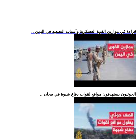
.. قراءة في موازين القوة العسكرية وأسباب التصعيد في اليمن
.. الحوثيون يستهدفون مواقع لقوات دفاع شبوة في بيحان