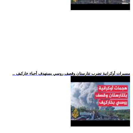
.. مسيرات أوكرانية تضرب تتارستان وقصف روسي يستهدف أحياء خاركيف