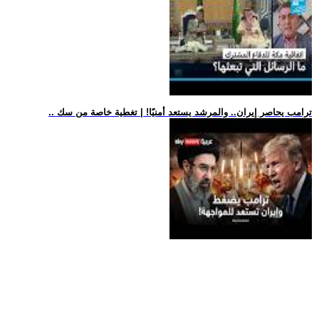
.. ترامب يحاصر إيران.. والمرشد يستعد أمنيًا! | تغطية خاصة من سك