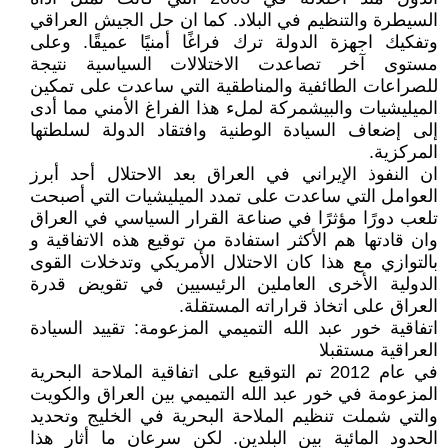
السيطرة والتنظيم في البلاد. كما ان حل الجيش العراقي
وتفكيك اجهزة الدولة ترك فراغًا أمنيًا عميقًا. وعلى
مستوى آخر تصاعدت الاختلالات السياسية نتيجة
للصراعات الطائفية والمناطقية التي ساعدت على تمكين
الميليشيات والبيشمركة لملء هذا الفراغ الأمني مما أدى
إلى إضعاف السيادة الوطنية وافتقاد الدولة لسلطتها
المركزية.
ان النفوذ الإيراني في العراق بعد الاحتلال أحد أبرز
العوامل التي ساعدت على تمدد الميليشيات التي أصبحت
تلعب دورًا مؤثرًا في صناعة القرار السياسي في العراق
وان قادتها هم الأكثر استفادة من توقيع هذه الاتفاقية و
بالتوازي مع هذا كان الاحتلال الأمريكي وتدخلات القوى
الدولية الأخرى العاملين الرئيسيين في تقويض قدرة
العراق على اتخاذ قراراته المستقلة.
اتفاقية خور عبد الله التميمي المزعومة: تقييد السيادة
العراقية مستقبلا
في عام 2012 تم التوقيع على اتفاقية الملاحة البحرية
المزعومة في خور عبد الله التميمي بين العراق والكويت
والتي شملت تنظيم الملاحة البحرية في الخليج وتحديد
الحدود المائية بين البلدين. لكن سرعان ما أثار هذا