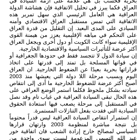
بحرية فحسب بل هي علامة على أزمة السيادة في
العراق فكما يبرز في تحليل الاتفاقية فإن هشاشة الدولة
العراقية هي العامل الرئيسي الذي سهل تمرير هذه
الاتفاقية التي تمس مستقبل العراق الاقتصادي وأمنه
السيادي على المدى البعيد. إن التقليل من قدرة العراق
على التحكم في مياهه الإقليمية يعزز من هيمنة القوى
الإقليمية سواء كانت الكويت أو دول أخرى ويجعل العراق
أكثر عرضة للتأثيرات السياسية والاقتصادية الخارجية.
إن سيادة الدول لا تتجسد فقط في حدودها الجغرافية أو
في قواتها المسلحة بل تمتد إلى قدرتها على اتخاذ
قراراتها بحرية بعيدًا عن الضغوط الخارجية. ان العراق
اليوم وبسبب مرحلة اللا دولة التي يعيشها منذ 2003
أصبح أكثر عرضة للضغوط الخارجية ما أدى إلى انتقاص
سيادته بشكل ملحوظ فكلما استمر الوضع العراقي على
هذه الحال تبقى السيادة العراقية في غياب تام وقد نصل
في المستقبل إلى مرحلة يصعب فيها استعادة الحقوق
السيادية التي فقدت بفعل التنازلات المستمرة.
إن استمرار انتقاص السيادة العراقية ليس قدراً محتوماً
بل نتيجة مباشرة لمنظومة 2003 وارتهان قرارها
السياسي لمصالح خارج إرادة الشعب فان اتفاقية خور
عبد الله التميمي المزعومة ليست سوى واحدة من