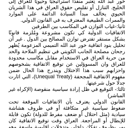
خور عبد الله يُعتبر منفذًا استراتيجيًا وحيويًا للعراق إلى
الخليج. التنازل أو تقليص حقوق العراق في هذا الشريان
الحيوي يخالف مبدأ السيادة الدائمة على الموارد
والممرات الطبيعية المعترف به في القانون الدولي.
ثانيا:-غياب التوازن في المكاسب بين الطرفين
الاتفاقيات الدولية كي تكون مشروعة ومُلزمة قانونًا
بشكل مستقر تفترض توازن المصالح بين الدول . غير أن
تحليل بنود اتفاقية خور عبد الله التميمي المزعومة يُظهر
رجحان مصلحة الجانب الكويتي في تنظيم الملاحة والحد
من حرية العراق في الاستخدام مقابل مكاسب محدودة
للعراق وان المسوؤلين عن توقيع الاتفاقية بشخوصهم
واحزابهم سبب هذا الاختلال ويندرج هذا الحال ضمن
مفهوم الاتفاقية المجحفة (Unequal Treaty)، التي اثارت
جدلًا حول شرعيتها.
ثالثا:- التوقيع في ظل إرادة سياسية منقوصة (الإكراه غير
المباشر)
القانون الدولي يعترف بأن الاتفاقيات الموقعة تحت
ضغوط سياسية غير متكافئة أو في ظروف هشاشة
سيادية (مثل احتلال أو ضعف مفرط للدولة) تكون قابلة
للإبطال أو المراجعة. العراق وقت توقيع الاتفاقية كان
يمر بظروف تفكك داخلي وتدخلات إقليمية واسعة وهو